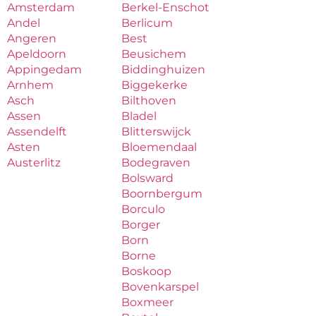
Amsterdam
Berkel-Enschot
Andel
Berlicum
Angeren
Best
Apeldoorn
Beusichem
Appingedam
Biddinghuizen
Arnhem
Biggekerke
Asch
Bilthoven
Assen
Bladel
Assendelft
Blitterswijck
Asten
Bloemendaal
Austerlitz
Bodegraven
Bolsward
Boornbergum
Borculo
Borger
Born
Borne
Boskoop
Bovenkarspel
Boxmeer