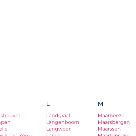
L
M
tsheuvel
Landgraaf
Maarheeze
mpen
Langenboom
Maarsbergen
lle
Langweer
Maarssen
ijk aan Zee
Laren
Maartensdijk