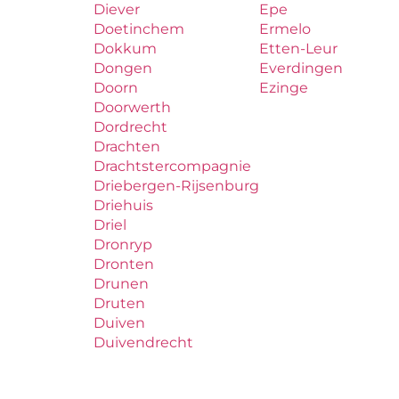
Diever
Epe
Doetinchem
Ermelo
Dokkum
Etten-Leur
Dongen
Everdingen
Doorn
Ezinge
Doorwerth
Dordrecht
Drachten
Drachtstercompagnie
Driebergen-Rijsenburg
Driehuis
Driel
Dronryp
Dronten
Drunen
Druten
Duiven
Duivendrecht