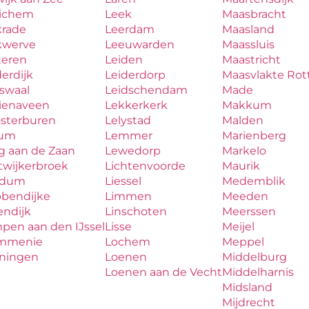
ichem
Leek
Maasbracht
krade
Leerdam
Maasland
kwerve
Leeuwarden
Maassluis
teren
Leiden
Maastricht
erdijk
Leiderdorp
Maasvlakte Ro
aswaal
Leidschendam
Made
zienaveen
Lekkerkerk
Makkum
osterburen
Lelystad
Malden
lum
Lemmer
Marienberg
g aan de Zaan
Lewedorp
Markelo
twijkerbroek
Lichtenvoorde
Maurik
udum
Liessel
Medemblik
bbendijke
Limmen
Meeden
endijk
Linschoten
Meerssen
pen aan den IJssel
Lisse
Meijel
mmenie
Lochem
Meppel
iningen
Loenen
Middelburg
Loenen aan de Vecht
Middelharnis
Midsland
Mijdrecht