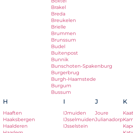
Boxtel
Brakel
Breda
Breukelen
Brielle
Brummen
Brunssum
Budel
Buitenpost
Bunnik
Bunschoten-Spakenburg
Burgerbrug
Burgh-Haamstede
Burgum
Bussum
H
I
J
K
Haaften
IJmuiden
Joure
Kaa
Haaksbergen
IJsselmuiden
Julianadorp
Ka
Haalderen
IJsselstein
Kape
Haarlem
Katw