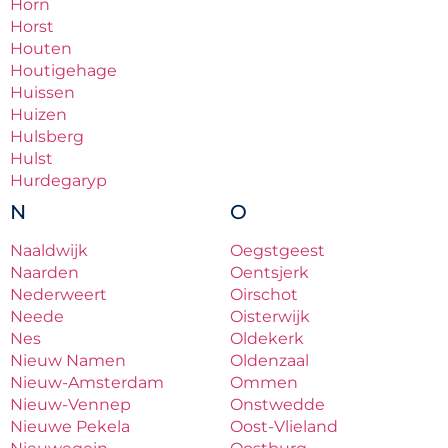
Horn
Horst
Houten
Houtigehage
Huissen
Huizen
Hulsberg
Hulst
Hurdegaryp
N
O
Naaldwijk
Oegstgeest
Naarden
Oentsjerk
Nederweert
Oirschot
Neede
Oisterwijk
Nes
Oldekerk
Nieuw Namen
Oldenzaal
Nieuw-Amsterdam
Ommen
Nieuw-Vennep
Onstwedde
Nieuwe Pekela
Oost-Vlieland