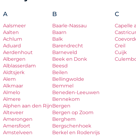
A
B
C
Aalsmeer
Baarle-Nassau
Capelle 
Aalten
Baarn
Castric
Achlum
Balk
Coevord
Aduard
Barendrecht
Creil
Aerdenhout
Barneveld
Cuijk
Albergen
Beek en Donk
Culemb
Alblasserdam
Beesd
Aldtsjerk
Beilen
Alem
Bellingwolde
Alkmaar
Bemmel
Almelo
Beneden-Leeuwen
Almere
Bennekom
Alphen aan den Rijn
Bergen
Alteveer
Bergen op Zoom
Amerongen
Berghem
Amersfoort
Bergschenhoek
Amstelveen
Berkel en Rodenrijs