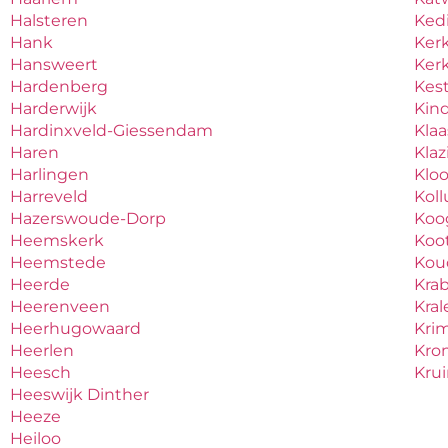
Halsteren
Ked
Hank
Ker
Hansweert
Ker
Hardenberg
Kes
Harderwijk
Kind
Hardinxveld-Giessendam
Kla
Haren
Kla
Harlingen
Klo
Harreveld
Kol
Hazerswoude-Dorp
Koo
Heemskerk
Koo
Heemstede
Ko
Heerde
Kra
Heerenveen
Kral
Heerhugowaard
Krim
Heerlen
Kro
Heesch
Kru
Heeswijk Dinther
Heeze
Heiloo