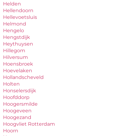
Helden
Hellendoorn
Hellevoetsluis
Helmond
Hengelo
Hengstdijk
Heythuysen
Hillegom
Hilversum
Hoensbroek
Hoevelaken
Hollandscheveld
Holten
Honselersdijk
Hoofddorp
Hoogersmilde
Hoogeveen
Hoogezand
Hoogvliet Rotterdam
Hoorn