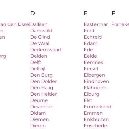
D
E
F
aan den IJssel
Dalfsen
Eastermar
Franek
um
Damwâld
Echt
en
De Glind
Echteld
De Waal
Edam
Dedemsvaart
Ede
org
Delden
Eelde
Delft
Eemnes
Delfzijl
Eersel
Den Burg
Eibergen
Den Dolder
Eindhoven
Den Haag
Elahuizen
Den Helder
Elburg
Deurne
Elst
Deventer
Emmeloord
Didam
Emmen
Diemen
Enkhuizen
Dieren
Enschede