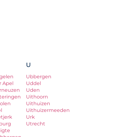
U
gelen
Ubbergen
r Apel
Uddel
rneuzen
Uden
teringen
Uithoorn
olen
Uithuizen
el
Uithuizermeeden
etjerk
Urk
lburg
Utrecht
ligte