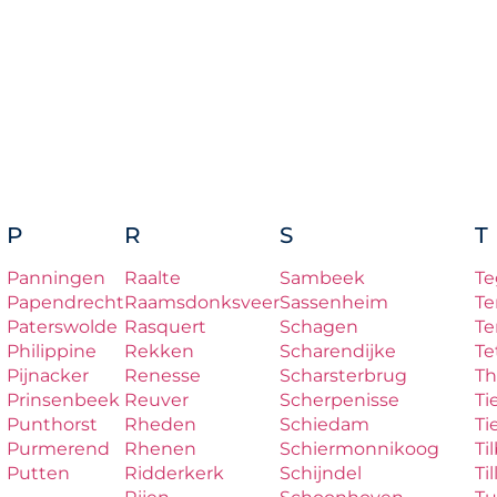
P
R
S
T
Panningen
Raalte
Sambeek
Te
Papendrecht
Raamsdonksveer
Sassenheim
Te
Paterswolde
Rasquert
Schagen
Te
Philippine
Rekken
Scharendijke
Te
Pijnacker
Renesse
Scharsterbrug
Th
Prinsenbeek
Reuver
Scherpenisse
Ti
Punthorst
Rheden
Schiedam
Ti
Purmerend
Rhenen
Schiermonnikoog
Ti
Putten
Ridderkerk
Schijndel
Til