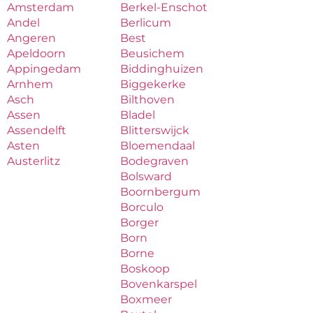
Amsterdam
Berkel-Enschot
Andel
Berlicum
Angeren
Best
Apeldoorn
Beusichem
Appingedam
Biddinghuizen
Arnhem
Biggekerke
Asch
Bilthoven
Assen
Bladel
Assendelft
Blitterswijck
Asten
Bloemendaal
Austerlitz
Bodegraven
Bolsward
Boornbergum
Borculo
Borger
Born
Borne
Boskoop
Bovenkarspel
Boxmeer