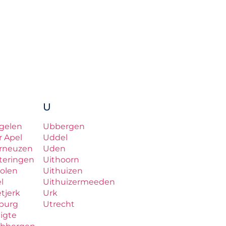
U
gelen
Ubbergen
r Apel
Uddel
rneuzen
Uden
teringen
Uithoorn
olen
Uithuizen
el
Uithuizermeeden
etjerk
Urk
lburg
Utrecht
ligte