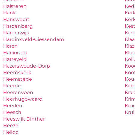
Halsteren
Ked
Hank
Ker
Hansweert
Ker
Hardenberg
Kes
Harderwijk
Kind
Hardinxveld-Giessendam
Kla
Haren
Kla
Harlingen
Klo
Harreveld
Kol
Hazerswoude-Dorp
Koo
Heemskerk
Koo
Heemstede
Ko
Heerde
Kra
Heerenveen
Kral
Heerhugowaard
Krim
Heerlen
Kro
Heesch
Kru
Heeswijk Dinther
Heeze
Heiloo