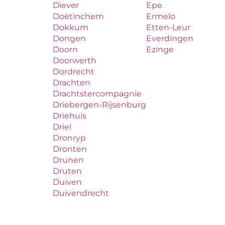
Diever
Epe
Doetinchem
Ermelo
Dokkum
Etten-Leur
Dongen
Everdingen
Doorn
Ezinge
Doorwerth
Dordrecht
Drachten
Drachtstercompagnie
Driebergen-Rijsenburg
Driehuis
Driel
Dronryp
Dronten
Drunen
Druten
Duiven
Duivendrecht