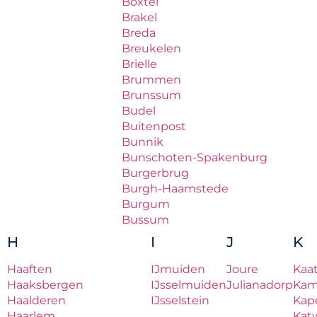
Boxtel
Brakel
Breda
Breukelen
Brielle
Brummen
Brunssum
Budel
Buitenpost
Bunnik
Bunschoten-Spakenburg
Burgerbrug
Burgh-Haamstede
Burgum
Bussum
H
I
J
K
Haaften
IJmuiden
Joure
Kaa
Haaksbergen
IJsselmuiden
Julianadorp
Ka
Haalderen
IJsselstein
Kape
Haarlem
Katw