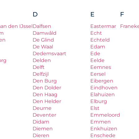
D
E
F
aan den IJssel
Dalfsen
Eastermar
Franek
um
Damwâld
Echt
en
De Glind
Echteld
De Waal
Edam
Dedemsvaart
Ede
org
Delden
Eelde
Delft
Eemnes
Delfzijl
Eersel
Den Burg
Eibergen
Den Dolder
Eindhoven
Den Haag
Elahuizen
Den Helder
Elburg
Deurne
Elst
Deventer
Emmeloord
Didam
Emmen
Diemen
Enkhuizen
Dieren
Enschede