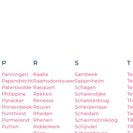
P
R
S
T
Panningen
Raalte
Sambeek
Te
Papendrecht
Raamsdonksveer
Sassenheim
Te
Paterswolde
Rasquert
Schagen
Te
Philippine
Rekken
Scharendijke
Te
Pijnacker
Renesse
Scharsterbrug
Th
Prinsenbeek
Reuver
Scherpenisse
Ti
Punthorst
Rheden
Schiedam
Ti
Purmerend
Rhenen
Schiermonnikoog
Ti
Putten
Ridderkerk
Schijndel
Til