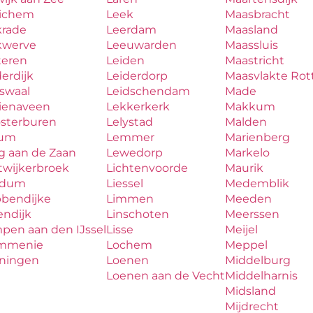
ichem
Leek
Maasbracht
krade
Leerdam
Maasland
kwerve
Leeuwarden
Maassluis
teren
Leiden
Maastricht
erdijk
Leiderdorp
Maasvlakte Ro
aswaal
Leidschendam
Made
zienaveen
Lekkerkerk
Makkum
osterburen
Lelystad
Malden
lum
Lemmer
Marienberg
g aan de Zaan
Lewedorp
Markelo
twijkerbroek
Lichtenvoorde
Maurik
udum
Liessel
Medemblik
bbendijke
Limmen
Meeden
endijk
Linschoten
Meerssen
pen aan den IJssel
Lisse
Meijel
mmenie
Lochem
Meppel
iningen
Loenen
Middelburg
Loenen aan de Vecht
Middelharnis
Midsland
Mijdrecht