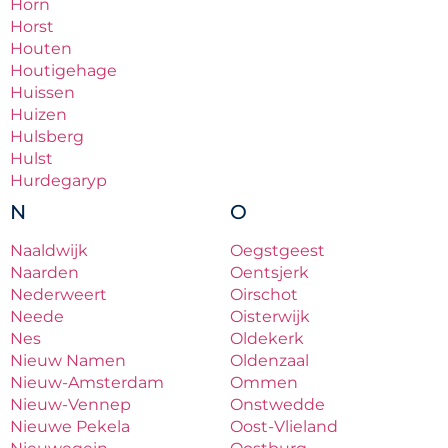
Horn
Horst
Houten
Houtigehage
Huissen
Huizen
Hulsberg
Hulst
Hurdegaryp
N
O
Naaldwijk
Oegstgeest
Naarden
Oentsjerk
Nederweert
Oirschot
Neede
Oisterwijk
Nes
Oldekerk
Nieuw Namen
Oldenzaal
Nieuw-Amsterdam
Ommen
Nieuw-Vennep
Onstwedde
Nieuwe Pekela
Oost-Vlieland