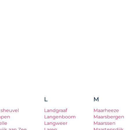
L
M
tsheuvel
Landgraaf
Maarheeze
mpen
Langenboom
Maarsbergen
lle
Langweer
Maarssen
ijk aan Zee
Laren
Maartensdijk