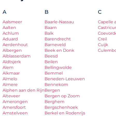
A
B
C
Aalsmeer
Baarle-Nassau
Capelle 
Aalten
Baarn
Castric
Achlum
Balk
Coevord
Aduard
Barendrecht
Creil
Aerdenhout
Barneveld
Cuijk
Albergen
Beek en Donk
Culemb
Alblasserdam
Beesd
Aldtsjerk
Beilen
Alem
Bellingwolde
Alkmaar
Bemmel
Almelo
Beneden-Leeuwen
Almere
Bennekom
Alphen aan den Rijn
Bergen
Alteveer
Bergen op Zoom
Amerongen
Berghem
Amersfoort
Bergschenhoek
Amstelveen
Berkel en Rodenrijs