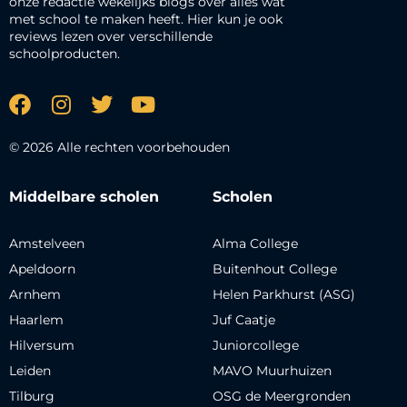
onze redactie wekelijks blogs over alles wat
met school te maken heeft. Hier kun je ook
reviews lezen over verschillende
schoolproducten.
© 2026 Alle rechten voorbehouden
Middelbare scholen
Scholen
Amstelveen
Alma College
Apeldoorn
Buitenhout College
Arnhem
Helen Parkhurst (ASG)
Haarlem
Juf Caatje
Hilversum
Juniorcollege
Leiden
MAVO Muurhuizen
Tilburg
OSG de Meergronden