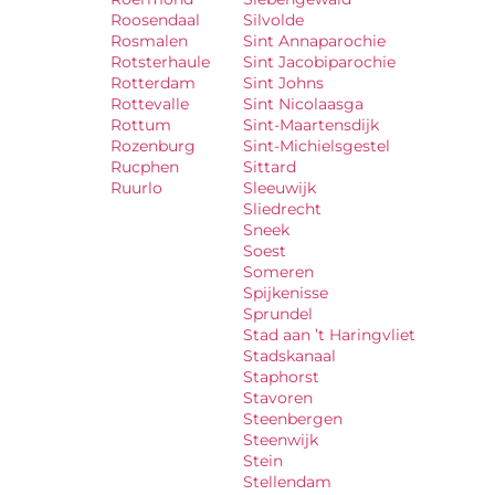
Roosendaal
Silvolde
Rosmalen
Sint Annaparochie
Rotsterhaule
Sint Jacobiparochie
Rotterdam
Sint Johns
Rottevalle
Sint Nicolaasga
Rottum
Sint-Maartensdijk
Rozenburg
Sint-Michielsgestel
Rucphen
Sittard
Ruurlo
Sleeuwijk
Sliedrecht
Sneek
Soest
Someren
Spijkenisse
Sprundel
Stad aan ’t Haringvliet
Stadskanaal
Staphorst
Stavoren
Steenbergen
Steenwijk
Stein
Stellendam