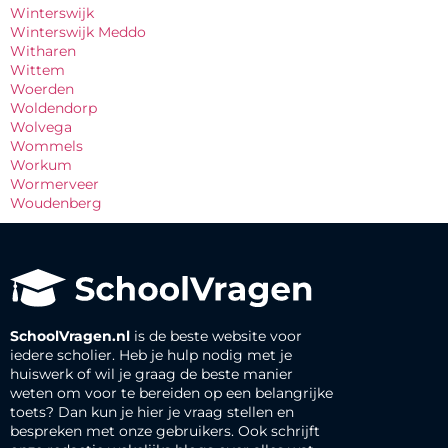
Winterswijk
Winterswijk Meddo
Witharen
Wittem
Woerden
Woldendorp
Wolvega
Wommels
Workum
Wormerveer
Woudenberg
SchoolVragen.nl
is de beste website voor
iedere scholier. Heb je hulp nodig met je
huiswerk of wil je graag de beste manier
weten om voor te bereiden op een belangrijke
toets? Dan kun je hier je vraag stellen en
bespreken met onze gebruikers. Ook schrijft