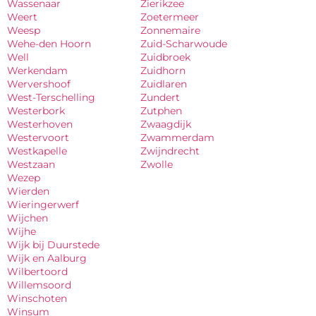
Wassenaar
Zierikzee
Weert
Zoetermeer
Weesp
Zonnemaire
Wehe-den Hoorn
Zuid-Scharwoude
Well
Zuidbroek
Werkendam
Zuidhorn
Wervershoof
Zuidlaren
West-Terschelling
Zundert
Westerbork
Zutphen
Westerhoven
Zwaagdijk
Westervoort
Zwammerdam
Westkapelle
Zwijndrecht
Westzaan
Zwolle
Wezep
Wierden
Wieringerwerf
Wijchen
Wijhe
Wijk bij Duurstede
Wijk en Aalburg
Wilbertoord
Willemsoord
Winschoten
Winsum