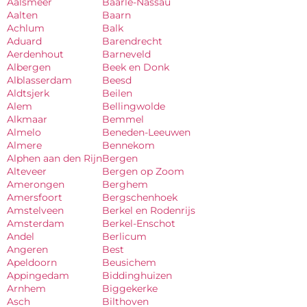
Aalsmeer
Baarle-Nassau
Aalten
Baarn
Achlum
Balk
Aduard
Barendrecht
Aerdenhout
Barneveld
Albergen
Beek en Donk
Alblasserdam
Beesd
Aldtsjerk
Beilen
Alem
Bellingwolde
Alkmaar
Bemmel
Almelo
Beneden-Leeuwen
Almere
Bennekom
Alphen aan den Rijn
Bergen
Alteveer
Bergen op Zoom
Amerongen
Berghem
Amersfoort
Bergschenhoek
Amstelveen
Berkel en Rodenrijs
Amsterdam
Berkel-Enschot
Andel
Berlicum
Angeren
Best
Apeldoorn
Beusichem
Appingedam
Biddinghuizen
Arnhem
Biggekerke
Asch
Bilthoven