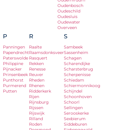
Oudemirdum
Oudenbosch
Oudeschild
Oudesluis
Oudewater
Overveen
P
R
S
Panningen
Raalte
Sambeek
Papendrecht
Raamsdonksveer
Sassenheim
Paterswolde
Rasquert
Schagen
Philippine
Rekken
Scharendijke
Pijnacker
Renesse
Scharsterbrug
Prinsenbeek
Reuver
Scherpenisse
Punthorst
Rheden
Schiedam
Purmerend
Rhenen
Schiermonnikoog
Putten
Ridderkerk
Schijndel
Rijen
Schoonhoven
Rijnsburg
Schoorl
Rijssen
Sellingen
Rijswijk
Serooskerke
Rilland
Sexbierum
Roden
Siddeburen
Roermond
Siebengewald