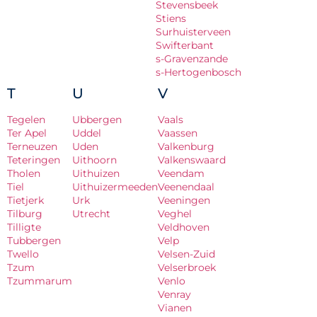
Stevensbeek
Stiens
Surhuisterveen
Swifterbant
s-Gravenzande
s-Hertogenbosch
T
U
V
Tegelen
Ubbergen
Vaals
Ter Apel
Uddel
Vaassen
Terneuzen
Uden
Valkenburg
Teteringen
Uithoorn
Valkenswaard
Tholen
Uithuizen
Veendam
Tiel
Uithuizermeeden
Veenendaal
Tietjerk
Urk
Veeningen
Tilburg
Utrecht
Veghel
Tilligte
Veldhoven
Tubbergen
Velp
Twello
Velsen-Zuid
Tzum
Velserbroek
Tzummarum
Venlo
Venray
Vianen