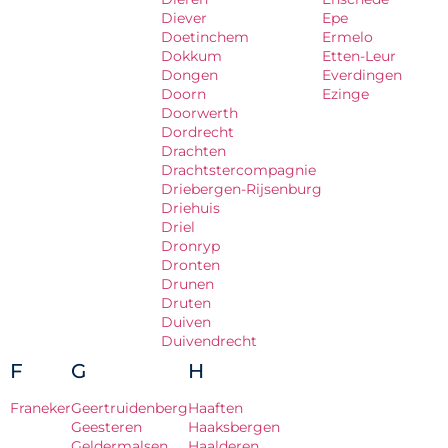
Diever
Epe
Doetinchem
Ermelo
Dokkum
Etten-Leur
Dongen
Everdingen
Doorn
Ezinge
Doorwerth
Dordrecht
Drachten
Drachtstercompagnie
Driebergen-Rijsenburg
Driehuis
Driel
Dronryp
Dronten
Drunen
Druten
Duiven
Duivendrecht
F
G
H
Franeker
Geertruidenberg
Haaften
Geesteren
Haaksbergen
Geldermalsen
Haalderen