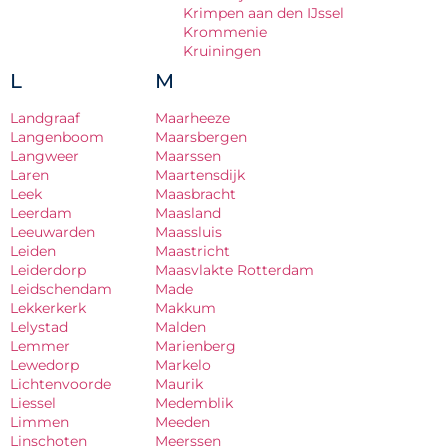
Krimpen aan den IJssel
Krommenie
Kruiningen
L
M
Landgraaf
Maarheeze
Langenboom
Maarsbergen
Langweer
Maarssen
Laren
Maartensdijk
Leek
Maasbracht
Leerdam
Maasland
Leeuwarden
Maassluis
Leiden
Maastricht
Leiderdorp
Maasvlakte Rotterdam
Leidschendam
Made
Lekkerkerk
Makkum
Lelystad
Malden
Lemmer
Marienberg
Lewedorp
Markelo
Lichtenvoorde
Maurik
Liessel
Medemblik
Limmen
Meeden
Linschoten
Meerssen