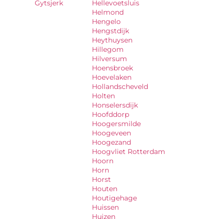
Gytsjerk
Hellevoetsluis
Helmond
Hengelo
Hengstdijk
Heythuysen
Hillegom
Hilversum
Hoensbroek
Hoevelaken
Hollandscheveld
Holten
Honselersdijk
Hoofddorp
Hoogersmilde
Hoogeveen
Hoogezand
Hoogvliet Rotterdam
Hoorn
Horn
Horst
Houten
Houtigehage
Huissen
Huizen