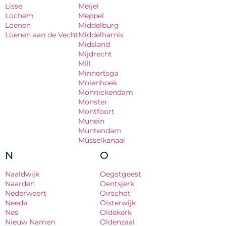
Lisse
Meijel
Lochem
Meppel
Loenen
Middelburg
Loenen aan de Vecht
Middelharnis
Midsland
Mijdrecht
Mill
Minnertsga
Molenhoek
Monnickendam
Monster
Montfoort
Munein
Muntendam
Musselkanaal
N
O
Naaldwijk
Oegstgeest
Naarden
Oentsjerk
Nederweert
Oirschot
Neede
Oisterwijk
Nes
Oldekerk
Nieuw Namen
Oldenzaal