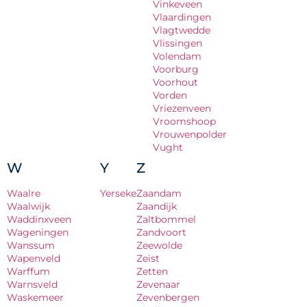
Vinkeveen
Vlaardingen
Vlagtwedde
Vlissingen
Volendam
Voorburg
Voorhout
Vorden
Vriezenveen
Vroomshoop
Vrouwenpolder
Vught
W
Y
Z
Waalre
Yerseke
Zaandam
Waalwijk
Zaandijk
Waddinxveen
Zaltbommel
Wageningen
Zandvoort
Wanssum
Zeewolde
Wapenveld
Zeist
Warffum
Zetten
Warnsveld
Zevenaar
Waskemeer
Zevenbergen