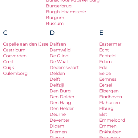
Bunschoten-Spakenburg
Burgerbrug
Burgh-Haamstede
Burgum
Bussum
C
D
E
Capelle aan den IJssel
Dalfsen
Eastermar
Castricum
Damwâld
Echt
Coevorden
De Glind
Echteld
Creil
De Waal
Edam
Cuijk
Dedemsvaart
Ede
Culemborg
Delden
Eelde
Delft
Eemnes
Delfzijl
Eersel
Den Burg
Eibergen
Den Dolder
Eindhoven
Den Haag
Elahuizen
Den Helder
Elburg
Deurne
Elst
Deventer
Emmeloord
Didam
Emmen
Diemen
Enkhuizen
Dieren
Enschede