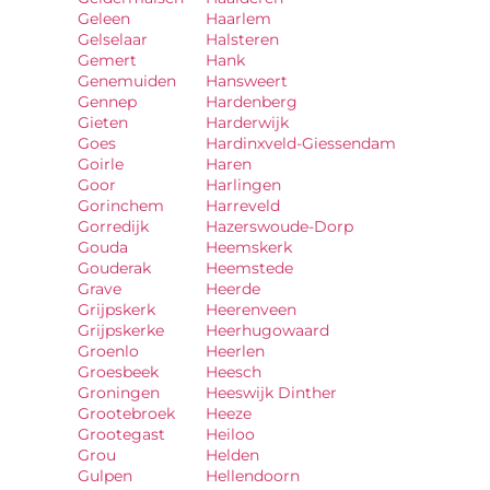
Geleen
Haarlem
Gelselaar
Halsteren
Gemert
Hank
Genemuiden
Hansweert
Gennep
Hardenberg
Gieten
Harderwijk
Goes
Hardinxveld-Giessendam
Goirle
Haren
Goor
Harlingen
Gorinchem
Harreveld
Gorredijk
Hazerswoude-Dorp
Gouda
Heemskerk
Gouderak
Heemstede
Grave
Heerde
Grijpskerk
Heerenveen
Grijpskerke
Heerhugowaard
Groenlo
Heerlen
Groesbeek
Heesch
Groningen
Heeswijk Dinther
Grootebroek
Heeze
Grootegast
Heiloo
Grou
Helden
Gulpen
Hellendoorn