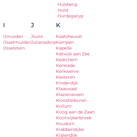
Hulsberg
Hulst
Hurdegaryp
I
J
K
IJmuiden
Joure
Kaatsheuvel
IJsselmuiden
Julianadorp
Kampen
IJsselstein
Kapelle
Katwijk aan Zee
Kedichem
Kerkrade
Kerkwerve
Kesteren
Kinderdijk
Klaaswaal
Klazienaveen
Kloosterburen
Kollum
Koog aan de Zaan
Kootwijkerbroek
Koudum
Krabbendijke
Kralendijk