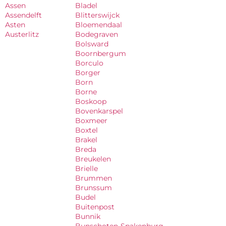
Assen
Bladel
Assendelft
Blitterswijck
Asten
Bloemendaal
Austerlitz
Bodegraven
Bolsward
Boornbergum
Borculo
Borger
Born
Borne
Boskoop
Bovenkarspel
Boxmeer
Boxtel
Brakel
Breda
Breukelen
Brielle
Brummen
Brunssum
Budel
Buitenpost
Bunnik