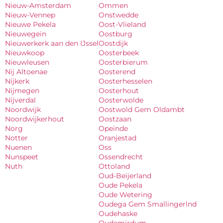
Nieuw-Amsterdam
Ommen
Nieuw-Vennep
Onstwedde
Nieuwe Pekela
Oost-Vlieland
Nieuwegein
Oostburg
Nieuwerkerk aan den IJssel
Oostdijk
Nieuwkoop
Oosterbeek
Nieuwleusen
Oosterbierum
Nij Altoenae
Oosterend
Nijkerk
Oosterhesselen
Nijmegen
Oosterhout
Nijverdal
Oosterwolde
Noordwijk
Oostwold Gem Oldambt
Noordwijkerhout
Oostzaan
Norg
Opeinde
Notter
Oranjestad
Nuenen
Oss
Nunspeet
Ossendrecht
Nuth
Ottoland
Oud-Beijerland
Oude Pekela
Oude Wetering
Oudega Gem Smallingerlnd
Oudehaske