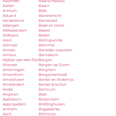
Aalsmeer
Baarle-Nassau
Aalten
Baarn
Achlum
Balk
Aduard
Barendrecht
Aerdenhout
Barneveld
Albergen
Beek en Donk
Alblasserdam
Beesd
Aldtsjerk
Beilen
Alem
Bellingwolde
Alkmaar
Bemmel
Almelo
Beneden-Leeuwen
Almere
Bennekom
Alphen aan den Rijn
Bergen
Alteveer
Bergen op Zoom
Amerongen
Berghem
Amersfoort
Bergschenhoek
Amstelveen
Berkel en Rodenrijs
Amsterdam
Berkel-Enschot
Andel
Berlicum
Angeren
Best
Apeldoorn
Beusichem
Appingedam
Biddinghuizen
Arnhem
Biggekerke
Asch
Bilthoven