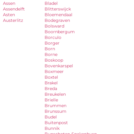
Assen
Bladel
Assendelft
Blitterswijck
Asten
Bloemendaal
Austerlitz
Bodegraven
Bolsward
Boornbergum
Borculo
Borger
Born
Borne
Boskoop
Bovenkarspel
Boxmeer
Boxtel
Brakel
Breda
Breukelen
Brielle
Brummen
Brunssum
Budel
Buitenpost
Bunnik