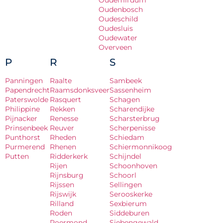
Oudemirdum
Oudenbosch
Oudeschild
Oudesluis
Oudewater
Overveen
P
R
S
Panningen
Raalte
Sambeek
Papendrecht
Raamsdonksveer
Sassenheim
Paterswolde
Rasquert
Schagen
Philippine
Rekken
Scharendijke
Pijnacker
Renesse
Scharsterbrug
Prinsenbeek
Reuver
Scherpenisse
Punthorst
Rheden
Schiedam
Purmerend
Rhenen
Schiermonnikoog
Putten
Ridderkerk
Schijndel
Rijen
Schoonhoven
Rijnsburg
Schoorl
Rijssen
Sellingen
Rijswijk
Serooskerke
Rilland
Sexbierum
Roden
Siddeburen
Roermond
Siebengewald