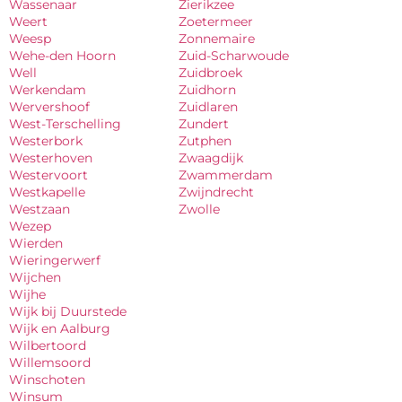
Wassenaar
Zierikzee
Weert
Zoetermeer
Weesp
Zonnemaire
Wehe-den Hoorn
Zuid-Scharwoude
Well
Zuidbroek
Werkendam
Zuidhorn
Wervershoof
Zuidlaren
West-Terschelling
Zundert
Westerbork
Zutphen
Westerhoven
Zwaagdijk
Westervoort
Zwammerdam
Westkapelle
Zwijndrecht
Westzaan
Zwolle
Wezep
Wierden
Wieringerwerf
Wijchen
Wijhe
Wijk bij Duurstede
Wijk en Aalburg
Wilbertoord
Willemsoord
Winschoten
Winsum