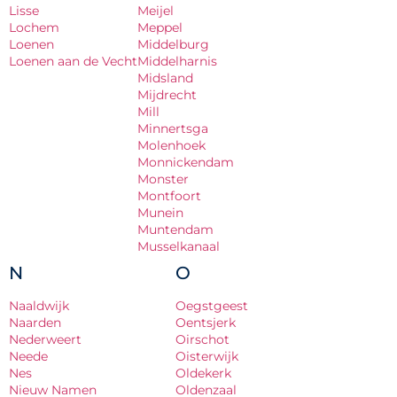
Lisse
Meijel
Lochem
Meppel
Loenen
Middelburg
Loenen aan de Vecht
Middelharnis
Midsland
Mijdrecht
Mill
Minnertsga
Molenhoek
Monnickendam
Monster
Montfoort
Munein
Muntendam
Musselkanaal
N
O
Naaldwijk
Oegstgeest
Naarden
Oentsjerk
Nederweert
Oirschot
Neede
Oisterwijk
Nes
Oldekerk
Nieuw Namen
Oldenzaal