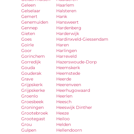
Geleen
Haarlem
Gelselaar
Halsteren
Gemert
Hank
Genemuiden
Hansweert
Gennep
Hardenberg
Gieten
Harderwijk
Goes
Hardinxveld-Giessendam
Goirle
Haren
Goor
Harlingen
Gorinchem
Harreveld
Gorredijk
Hazerswoude-Dorp
Gouda
Heemskerk
Gouderak
Heemstede
Grave
Heerde
Grijpskerk
Heerenveen
Grijpskerke
Heerhugowaard
Groenlo
Heerlen
Groesbeek
Heesch
Groningen
Heeswijk Dinther
Grootebroek
Heeze
Grootegast
Heiloo
Grou
Helden
Gulpen
Hellendoorn