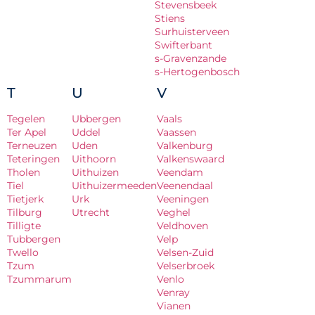
Stevensbeek
Stiens
Surhuisterveen
Swifterbant
s-Gravenzande
s-Hertogenbosch
T
U
V
Tegelen
Ubbergen
Vaals
Ter Apel
Uddel
Vaassen
Terneuzen
Uden
Valkenburg
Teteringen
Uithoorn
Valkenswaard
Tholen
Uithuizen
Veendam
Tiel
Uithuizermeeden
Veenendaal
Tietjerk
Urk
Veeningen
Tilburg
Utrecht
Veghel
Tilligte
Veldhoven
Tubbergen
Velp
Twello
Velsen-Zuid
Tzum
Velserbroek
Tzummarum
Venlo
Venray
Vianen