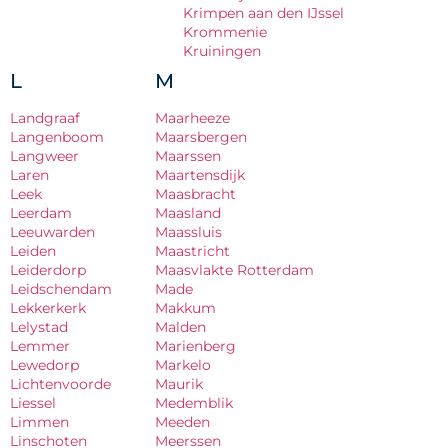
Krimpen aan den IJssel
Krommenie
Kruiningen
L
M
Landgraaf
Maarheeze
Langenboom
Maarsbergen
Langweer
Maarssen
Laren
Maartensdijk
Leek
Maasbracht
Leerdam
Maasland
Leeuwarden
Maassluis
Leiden
Maastricht
Leiderdorp
Maasvlakte Rotterdam
Leidschendam
Made
Lekkerkerk
Makkum
Lelystad
Malden
Lemmer
Marienberg
Lewedorp
Markelo
Lichtenvoorde
Maurik
Liessel
Medemblik
Limmen
Meeden
Linschoten
Meerssen