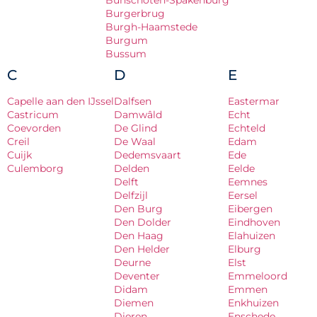
Bunschoten-Spakenburg
Burgerbrug
Burgh-Haamstede
Burgum
Bussum
C
D
E
Capelle aan den IJssel
Dalfsen
Eastermar
Castricum
Damwâld
Echt
Coevorden
De Glind
Echteld
Creil
De Waal
Edam
Cuijk
Dedemsvaart
Ede
Culemborg
Delden
Eelde
Delft
Eemnes
Delfzijl
Eersel
Den Burg
Eibergen
Den Dolder
Eindhoven
Den Haag
Elahuizen
Den Helder
Elburg
Deurne
Elst
Deventer
Emmeloord
Didam
Emmen
Diemen
Enkhuizen
Dieren
Enschede