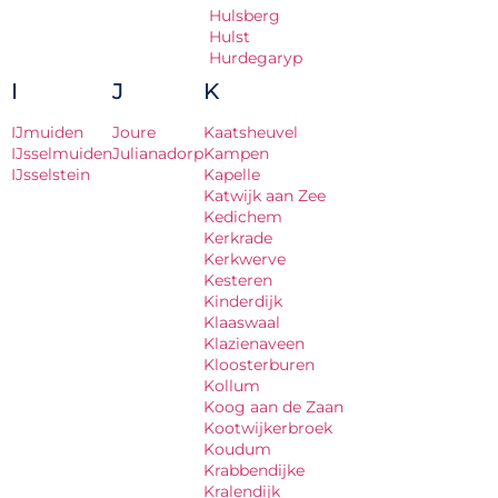
Hulsberg
Hulst
Hurdegaryp
I
J
K
IJmuiden
Joure
Kaatsheuvel
IJsselmuiden
Julianadorp
Kampen
IJsselstein
Kapelle
Katwijk aan Zee
Kedichem
Kerkrade
Kerkwerve
Kesteren
Kinderdijk
Klaaswaal
Klazienaveen
Kloosterburen
Kollum
Koog aan de Zaan
Kootwijkerbroek
Koudum
Krabbendijke
Kralendijk