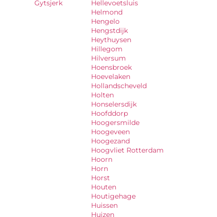
Gytsjerk
Hellevoetsluis
Helmond
Hengelo
Hengstdijk
Heythuysen
Hillegom
Hilversum
Hoensbroek
Hoevelaken
Hollandscheveld
Holten
Honselersdijk
Hoofddorp
Hoogersmilde
Hoogeveen
Hoogezand
Hoogvliet Rotterdam
Hoorn
Horn
Horst
Houten
Houtigehage
Huissen
Huizen