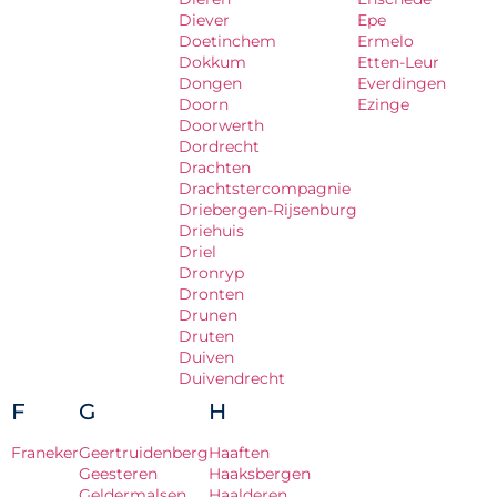
Diever
Epe
Doetinchem
Ermelo
Dokkum
Etten-Leur
Dongen
Everdingen
Doorn
Ezinge
Doorwerth
Dordrecht
Drachten
Drachtstercompagnie
Driebergen-Rijsenburg
Driehuis
Driel
Dronryp
Dronten
Drunen
Druten
Duiven
Duivendrecht
F
G
H
Franeker
Geertruidenberg
Haaften
Geesteren
Haaksbergen
Geldermalsen
Haalderen