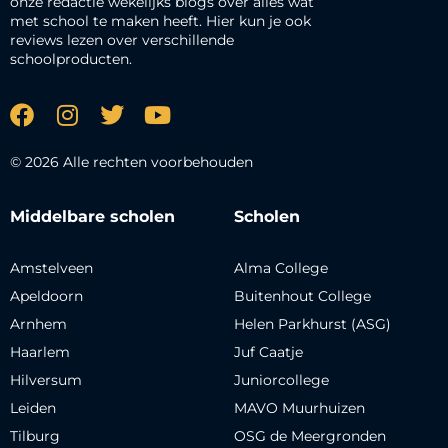
onze redactie wekelijks blogs over alles wat
met school te maken heeft. Hier kun je ook
reviews lezen over verschillende
schoolproducten.
© 2026 Alle rechten voorbehouden
Middelbare scholen
Scholen
Amstelveen
Alma College
Apeldoorn
Buitenhout College
Arnhem
Helen Parkhurst (ASG)
Haarlem
Juf Caatje
Hilversum
Juniorcollege
Leiden
MAVO Muurhuizen
Tilburg
OSG de Meergronden