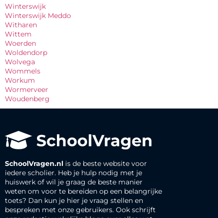
Winterswijk
Winterswijk Meddo
Witharen
Wittem
Woerden
Woldendorp
Wolvega
Wommels
Workum
Wormerveer
Woudenberg
SchoolVragen.nl
is de beste website voor
iedere scholier. Heb je hulp nodig met je
huiswerk of wil je graag de beste manier
weten om voor te bereiden op een belangrijke
toets? Dan kun je hier je vraag stellen en
bespreken met onze gebruikers. Ook schrijft