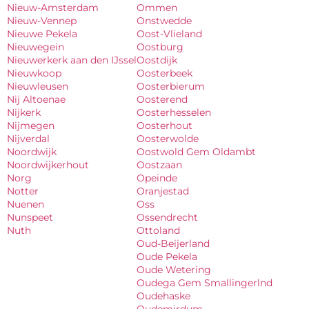
Nieuw-Amsterdam
Ommen
Nieuw-Vennep
Onstwedde
Nieuwe Pekela
Oost-Vlieland
Nieuwegein
Oostburg
Nieuwerkerk aan den IJssel
Oostdijk
Nieuwkoop
Oosterbeek
Nieuwleusen
Oosterbierum
Nij Altoenae
Oosterend
Nijkerk
Oosterhesselen
Nijmegen
Oosterhout
Nijverdal
Oosterwolde
Noordwijk
Oostwold Gem Oldambt
Noordwijkerhout
Oostzaan
Norg
Opeinde
Notter
Oranjestad
Nuenen
Oss
Nunspeet
Ossendrecht
Nuth
Ottoland
Oud-Beijerland
Oude Pekela
Oude Wetering
Oudega Gem Smallingerlnd
Oudehaske