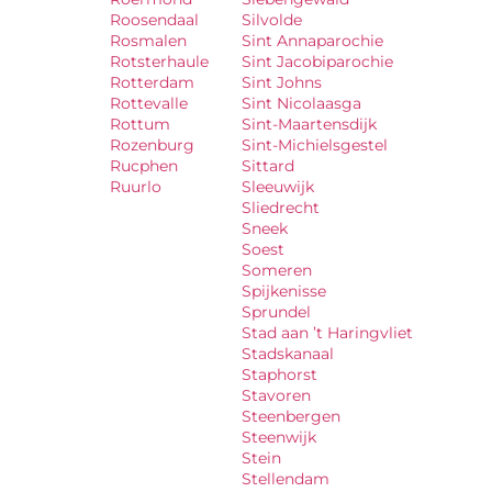
Roosendaal
Silvolde
Rosmalen
Sint Annaparochie
Rotsterhaule
Sint Jacobiparochie
Rotterdam
Sint Johns
Rottevalle
Sint Nicolaasga
Rottum
Sint-Maartensdijk
Rozenburg
Sint-Michielsgestel
Rucphen
Sittard
Ruurlo
Sleeuwijk
Sliedrecht
Sneek
Soest
Someren
Spijkenisse
Sprundel
Stad aan ’t Haringvliet
Stadskanaal
Staphorst
Stavoren
Steenbergen
Steenwijk
Stein
Stellendam