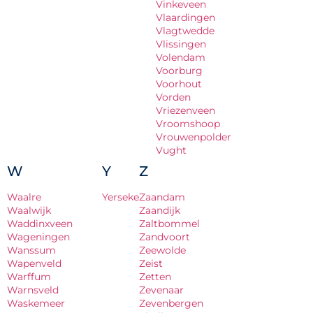
Vinkeveen
Vlaardingen
Vlagtwedde
Vlissingen
Volendam
Voorburg
Voorhout
Vorden
Vriezenveen
Vroomshoop
Vrouwenpolder
Vught
W
Y
Z
Waalre
Yerseke
Zaandam
Waalwijk
Zaandijk
Waddinxveen
Zaltbommel
Wageningen
Zandvoort
Wanssum
Zeewolde
Wapenveld
Zeist
Warffum
Zetten
Warnsveld
Zevenaar
Waskemeer
Zevenbergen