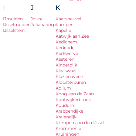
I
J
K
IJmuiden
Joure
Kaatsheuvel
IJsselmuiden
Julianadorp
Kampen
IJsselstein
Kapelle
Katwijk aan Zee
Kedichem
Kerkrade
Kerkwerve
Kesteren
Kinderdijk
Klaaswaal
Klazienaveen
Kloosterburen
Kollum
Koog aan de Zaan
Kootwijkerbroek
Koudum
Krabbendijke
Kralendijk
Krimpen aan den IJssel
Krommenie
Kruiningen