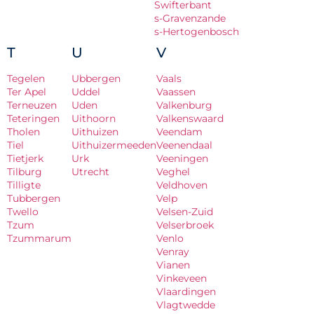
Swifterbant
s-Gravenzande
s-Hertogenbosch
T
U
V
Tegelen
Ubbergen
Vaals
Ter Apel
Uddel
Vaassen
Terneuzen
Uden
Valkenburg
Teteringen
Uithoorn
Valkenswaard
Tholen
Uithuizen
Veendam
Tiel
Uithuizermeeden
Veenendaal
Tietjerk
Urk
Veeningen
Tilburg
Utrecht
Veghel
Tilligte
Veldhoven
Tubbergen
Velp
Twello
Velsen-Zuid
Tzum
Velserbroek
Tzummarum
Venlo
Venray
Vianen
Vinkeveen
Vlaardingen
Vlagtwedde