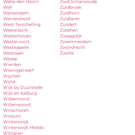
Wehe-den Hoorn
Zuid-Scharwoude
Well
Zuidbroek
Werkendam
Zuidhorn
Wervershoof
Zuidlaren
West-Terschelling
Zundert
Westerbork
Zutphen
Westerhoven
Zwaagdijk
Westervoort
Zwammerdam
Westkapelle
Zwijndrecht
Westzaan
Zwolle
Wezep
Wierden
Wieringerwerf
Wijchen
Wijhe
Wijk bij Duurstede
Wijk en Aalburg
Wilbertoord
Willemsoord
Winschoten
Winsum
Winterswijk
Winterswijk Meddo
Witharen