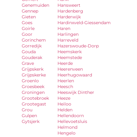
Genemuiden
Hansweert
Gennep
Hardenberg
Gieten
Harderwijk
Goes
Hardinxveld-Giessendam
Goirle
Haren
Goor
Harlingen
Gorinchem
Harreveld
Gorredijk
Hazerswoude-Dorp
Gouda
Heemskerk
Gouderak
Heemstede
Grave
Heerde
Grijpskerk
Heerenveen
Grijpskerke
Heerhugowaard
Groenlo
Heerlen
Groesbeek
Heesch
Groningen
Heeswijk Dinther
Grootebroek
Heeze
Grootegast
Heiloo
Grou
Helden
Gulpen
Hellendoorn
Gytsjerk
Hellevoetsluis
Helmond
Hengelo