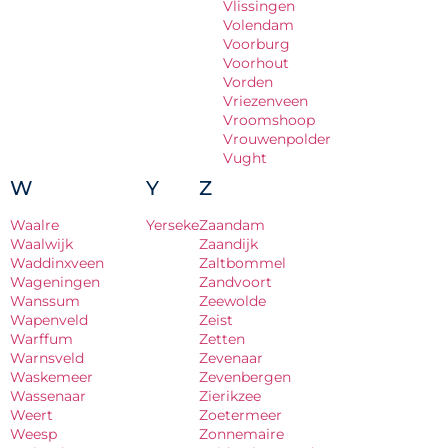
Vlissingen
Volendam
Voorburg
Voorhout
Vorden
Vriezenveen
Vroomshoop
Vrouwenpolder
Vught
W
Y
Z
Waalre
Yerseke
Zaandam
Waalwijk
Zaandijk
Waddinxveen
Zaltbommel
Wageningen
Zandvoort
Wanssum
Zeewolde
Wapenveld
Zeist
Warffum
Zetten
Warnsveld
Zevenaar
Waskemeer
Zevenbergen
Wassenaar
Zierikzee
Weert
Zoetermeer
Weesp
Zonnemaire