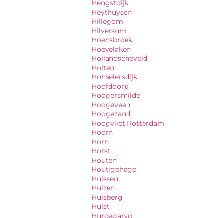
Hengstdijk
Heythuysen
Hillegom
Hilversum
Hoensbroek
Hoevelaken
Hollandscheveld
Holten
Honselersdijk
Hoofddorp
Hoogersmilde
Hoogeveen
Hoogezand
Hoogvliet Rotterdam
Hoorn
Horn
Horst
Houten
Houtigehage
Huissen
Huizen
Hulsberg
Hulst
Hurdegaryp