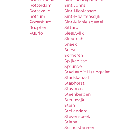
Rotterdam
Sint Johns
Rottevalle
Sint Nicolaasga
Rottum
Sint-Maartensdijk
Rozenburg
Sint-Michielsgestel
Rucphen
Sittard
Ruurlo
Sleeuwijk
Sliedrecht
Sneek
Soest
Someren
Spijkenisse
Sprundel
Stad aan ’t Haringvliet
Stadskanaal
Staphorst
Stavoren
Steenbergen
Steenwijk
Stein
Stellendam
Stevensbeek
Stiens
Surhuisterveen