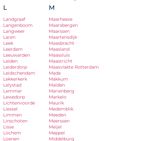
L
M
Landgraaf
Maarheeze
Langenboom
Maarsbergen
Langweer
Maarssen
Laren
Maartensdijk
Leek
Maasbracht
Leerdam
Maasland
Leeuwarden
Maassluis
Leiden
Maastricht
Leiderdorp
Maasvlakte Rotterdam
Leidschendam
Made
Lekkerkerk
Makkum
Lelystad
Malden
Lemmer
Marienberg
Lewedorp
Markelo
Lichtenvoorde
Maurik
Liessel
Medemblik
Limmen
Meeden
Linschoten
Meerssen
Lisse
Meijel
Lochem
Meppel
Loenen
Middelburg