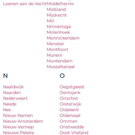
Loenen aan de Vecht
Middelharnis
Midsland
Mijdrecht
Mill
Minnertsga
Molenhoek
Monnickendam
Monster
Montfoort
Munein
Muntendam
Musselkanaal
N
O
Naaldwijk
Oegstgeest
Naarden
Oentsjerk
Nederweert
Oirschot
Neede
Oisterwijk
Nes
Oldekerk
Nieuw Namen
Oldenzaal
Nieuw-Amsterdam
Ommen
Nieuw-Vennep
Onstwedde
Nieuwe Pekela
Oost-Vlieland