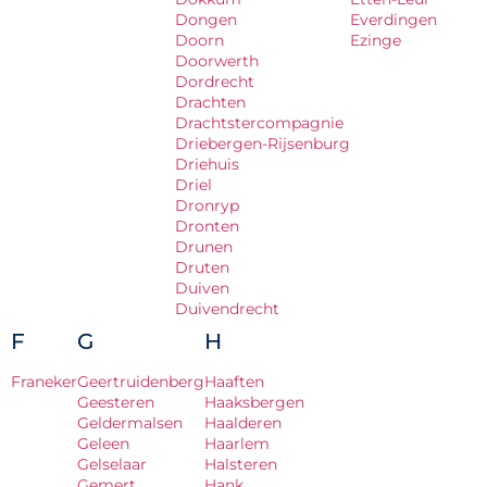
Dongen
Everdingen
Doorn
Ezinge
Doorwerth
Dordrecht
Drachten
Drachtstercompagnie
Driebergen-Rijsenburg
Driehuis
Driel
Dronryp
Dronten
Drunen
Druten
Duiven
Duivendrecht
F
G
H
Franeker
Geertruidenberg
Haaften
Geesteren
Haaksbergen
Geldermalsen
Haalderen
Geleen
Haarlem
Gelselaar
Halsteren
Gemert
Hank