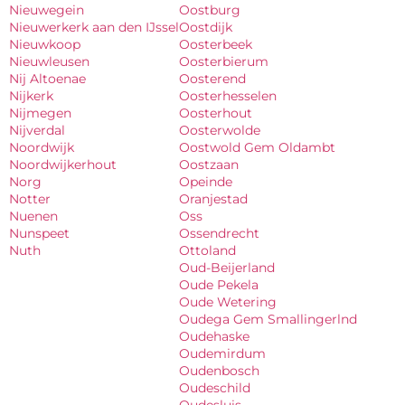
Nieuwegein
Oostburg
Nieuwerkerk aan den IJssel
Oostdijk
Nieuwkoop
Oosterbeek
Nieuwleusen
Oosterbierum
Nij Altoenae
Oosterend
Nijkerk
Oosterhesselen
Nijmegen
Oosterhout
Nijverdal
Oosterwolde
Noordwijk
Oostwold Gem Oldambt
Noordwijkerhout
Oostzaan
Norg
Opeinde
Notter
Oranjestad
Nuenen
Oss
Nunspeet
Ossendrecht
Nuth
Ottoland
Oud-Beijerland
Oude Pekela
Oude Wetering
Oudega Gem Smallingerlnd
Oudehaske
Oudemirdum
Oudenbosch
Oudeschild