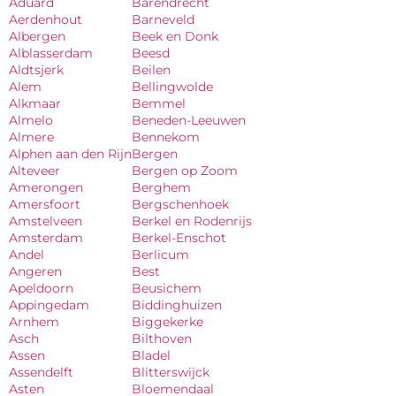
Aduard
Barendrecht
Aerdenhout
Barneveld
Albergen
Beek en Donk
Alblasserdam
Beesd
Aldtsjerk
Beilen
Alem
Bellingwolde
Alkmaar
Bemmel
Almelo
Beneden-Leeuwen
Almere
Bennekom
Alphen aan den Rijn
Bergen
Alteveer
Bergen op Zoom
Amerongen
Berghem
Amersfoort
Bergschenhoek
Amstelveen
Berkel en Rodenrijs
Amsterdam
Berkel-Enschot
Andel
Berlicum
Angeren
Best
Apeldoorn
Beusichem
Appingedam
Biddinghuizen
Arnhem
Biggekerke
Asch
Bilthoven
Assen
Bladel
Assendelft
Blitterswijck
Asten
Bloemendaal