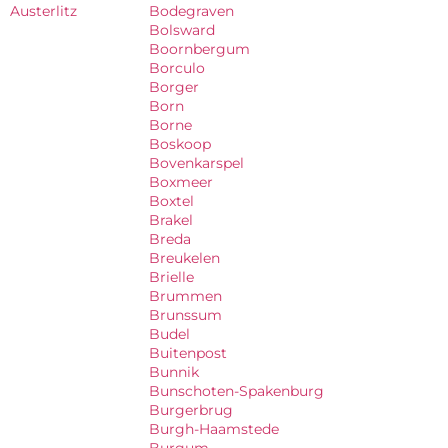
Austerlitz
Bodegraven
Bolsward
Boornbergum
Borculo
Borger
Born
Borne
Boskoop
Bovenkarspel
Boxmeer
Boxtel
Brakel
Breda
Breukelen
Brielle
Brummen
Brunssum
Budel
Buitenpost
Bunnik
Bunschoten-Spakenburg
Burgerbrug
Burgh-Haamstede