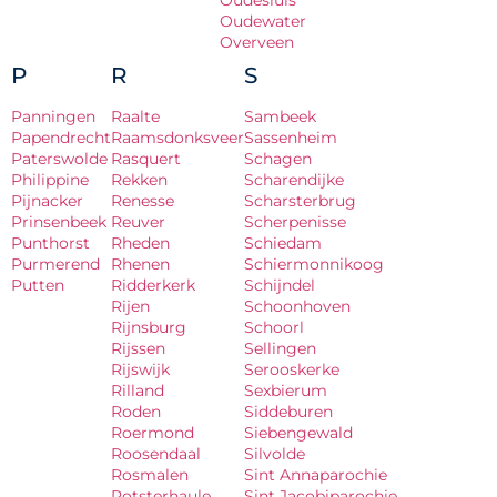
Oudesluis
Oudewater
Overveen
P
R
S
Panningen
Raalte
Sambeek
Papendrecht
Raamsdonksveer
Sassenheim
Paterswolde
Rasquert
Schagen
Philippine
Rekken
Scharendijke
Pijnacker
Renesse
Scharsterbrug
Prinsenbeek
Reuver
Scherpenisse
Punthorst
Rheden
Schiedam
Purmerend
Rhenen
Schiermonnikoog
Putten
Ridderkerk
Schijndel
Rijen
Schoonhoven
Rijnsburg
Schoorl
Rijssen
Sellingen
Rijswijk
Serooskerke
Rilland
Sexbierum
Roden
Siddeburen
Roermond
Siebengewald
Roosendaal
Silvolde
Rosmalen
Sint Annaparochie
Rotsterhaule
Sint Jacobiparochie