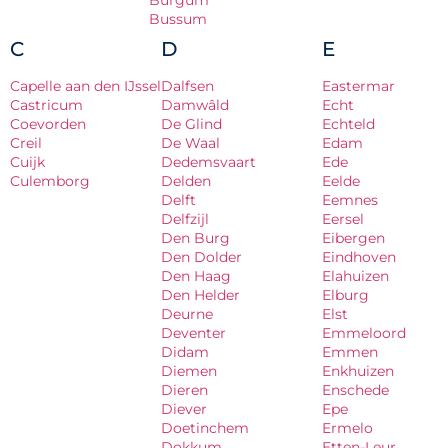
Burgum
Bussum
C
D
E
Capelle aan den IJssel
Dalfsen
Eastermar
Castricum
Damwâld
Echt
Coevorden
De Glind
Echteld
Creil
De Waal
Edam
Cuijk
Dedemsvaart
Ede
Culemborg
Delden
Eelde
Delft
Eemnes
Delfzijl
Eersel
Den Burg
Eibergen
Den Dolder
Eindhoven
Den Haag
Elahuizen
Den Helder
Elburg
Deurne
Elst
Deventer
Emmeloord
Didam
Emmen
Diemen
Enkhuizen
Dieren
Enschede
Diever
Epe
Doetinchem
Ermelo
Dokkum
Etten-Leur