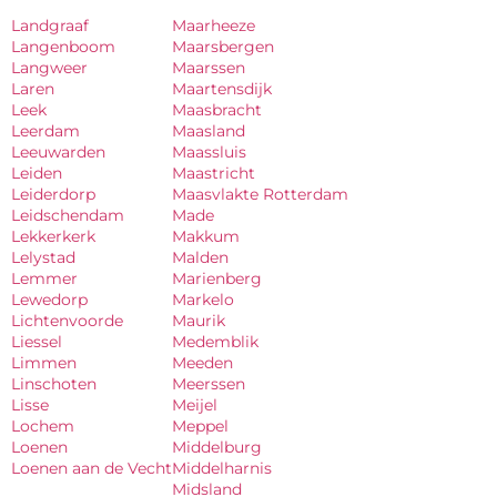
Landgraaf
Maarheeze
Langenboom
Maarsbergen
Langweer
Maarssen
Laren
Maartensdijk
Leek
Maasbracht
Leerdam
Maasland
Leeuwarden
Maassluis
Leiden
Maastricht
Leiderdorp
Maasvlakte Rotterdam
Leidschendam
Made
Lekkerkerk
Makkum
Lelystad
Malden
Lemmer
Marienberg
Lewedorp
Markelo
Lichtenvoorde
Maurik
Liessel
Medemblik
Limmen
Meeden
Linschoten
Meerssen
Lisse
Meijel
Lochem
Meppel
Loenen
Middelburg
Loenen aan de Vecht
Middelharnis
Midsland