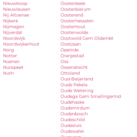
Nieuwkoop
Oosterbeek
Nieuwleusen
Oosterbierum
Nij Altoenae
Oosterend
Nijkerk
Oosterhesselen
Nijmegen
Oosterhout
Nijverdal
Oosterwolde
Noordwijk
Oostwold Gem Oldambt
Noordwijkerhout
Oostzaan
Norg
Opeinde
Notter
Oranjestad
Nuenen
Oss
Nunspeet
Ossendrecht
Nuth
Ottoland
Oud-Beijerland
Oude Pekela
Oude Wetering
Oudega Gem Smallingerlnd
Oudehaske
Oudemirdum
Oudenbosch
Oudeschild
Oudesluis
Oudewater