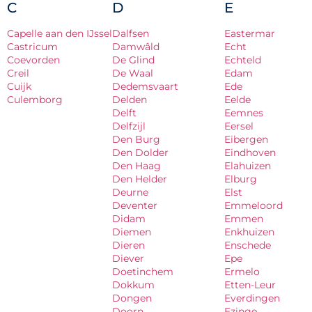
C
D
E
Capelle aan den IJssel
Dalfsen
Eastermar
Castricum
Damwâld
Echt
Coevorden
De Glind
Echteld
Creil
De Waal
Edam
Cuijk
Dedemsvaart
Ede
Culemborg
Delden
Eelde
Delft
Eemnes
Delfzijl
Eersel
Den Burg
Eibergen
Den Dolder
Eindhoven
Den Haag
Elahuizen
Den Helder
Elburg
Deurne
Elst
Deventer
Emmeloord
Didam
Emmen
Diemen
Enkhuizen
Dieren
Enschede
Diever
Epe
Doetinchem
Ermelo
Dokkum
Etten-Leur
Dongen
Everdingen
Doorn
Ezinge