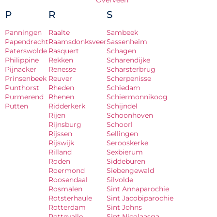
Overveen
P
R
S
Panningen
Raalte
Sambeek
Papendrecht
Raamsdonksveer
Sassenheim
Paterswolde
Rasquert
Schagen
Philippine
Rekken
Scharendijke
Pijnacker
Renesse
Scharsterbrug
Prinsenbeek
Reuver
Scherpenisse
Punthorst
Rheden
Schiedam
Purmerend
Rhenen
Schiermonnikoog
Putten
Ridderkerk
Schijndel
Rijen
Schoonhoven
Rijnsburg
Schoorl
Rijssen
Sellingen
Rijswijk
Serooskerke
Rilland
Sexbierum
Roden
Siddeburen
Roermond
Siebengewald
Roosendaal
Silvolde
Rosmalen
Sint Annaparochie
Rotsterhaule
Sint Jacobiparochie
Rotterdam
Sint Johns
Rottevalle
Sint Nicolaasga