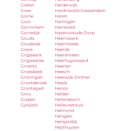
Gieten
Harderwijk
Goes
Hardinxveld-Giessendam
Goirle
Haren
Goor
Harlingen
Gorinchem
Harreveld
Gorredijk
Hazerswoude-Dorp
Gouda
Heemskerk
Gouderak
Heemstede
Grave
Heerde
Grijpskerk
Heerenveen
Grijpskerke
Heerhugowaard
Groenlo
Heerlen
Groesbeek
Heesch
Groningen
Heeswijk Dinther
Grootebroek
Heeze
Grootegast
Heiloo
Grou
Helden
Gulpen
Hellendoorn
Gytsjerk
Hellevoetsluis
Helmond
Hengelo
Hengstdijk
Heythuysen