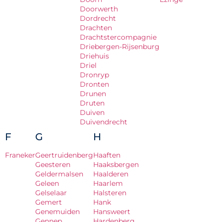
Doorwerth
Dordrecht
Drachten
Drachtstercompagnie
Driebergen-Rijsenburg
Driehuis
Driel
Dronryp
Dronten
Drunen
Druten
Duiven
Duivendrecht
F
G
H
Franeker
Geertruidenberg
Haaften
Geesteren
Haaksbergen
Geldermalsen
Haalderen
Geleen
Haarlem
Gelselaar
Halsteren
Gemert
Hank
Genemuiden
Hansweert
Gennep
Hardenberg