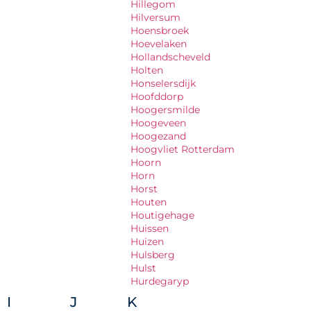
Hillegom
Hilversum
Hoensbroek
Hoevelaken
Hollandscheveld
Holten
Honselersdijk
Hoofddorp
Hoogersmilde
Hoogeveen
Hoogezand
Hoogvliet Rotterdam
Hoorn
Horn
Horst
Houten
Houtigehage
Huissen
Huizen
Hulsberg
Hulst
Hurdegaryp
I
J
K