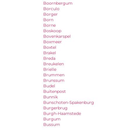
Boornbergum
Borculo
Borger
Born
Borne
Boskoop
Bovenkarspel
Boxmeer
Boxtel
Brakel
Breda
Breukelen
Brielle
Brummen
Brunssum
Budel
Buitenpost
Bunnik
Bunschoten-Spakenburg
Burgerbrug
Burgh-Haamstede
Burgum
Bussum