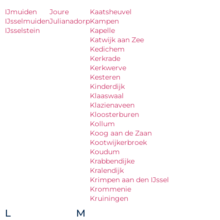
IJmuiden
Joure
Kaatsheuvel
IJsselmuiden
Julianadorp
Kampen
IJsselstein
Kapelle
Katwijk aan Zee
Kedichem
Kerkrade
Kerkwerve
Kesteren
Kinderdijk
Klaaswaal
Klazienaveen
Kloosterburen
Kollum
Koog aan de Zaan
Kootwijkerbroek
Koudum
Krabbendijke
Kralendijk
Krimpen aan den IJssel
Krommenie
Kruiningen
L
M