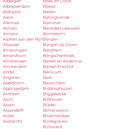
Albergen
Beek en Donk
Alblasserdam
Beesd
Aldtsjerk
Beilen
Alem
Bellingwolde
Alkmaar
Bemmel
Almelo
Beneden-Leeuwen
Almere
Bennekom
Alphen aan den Rijn
Bergen
Alteveer
Bergen op Zoom
Amerongen
Berghem
Amersfoort
Bergschenhoek
Amstelveen
Berkel en Rodenrijs
Amsterdam
Berkel-Enschot
Andel
Berlicum
Angeren
Best
Apeldoorn
Beusichem
Appingedam
Biddinghuizen
Arnhem
Biggekerke
Asch
Bilthoven
Assen
Bladel
Assendelft
Blitterswijck
Asten
Bloemendaal
Austerlitz
Bodegraven
Bolsward