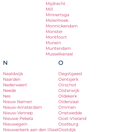
Mijdrecht
Mill
Minnertsga
Molenhoek
Monnickendam
Monster
Montfoort
Munein
Muntendam
Musselkanaal
N
O
Naaldwijk
Oegstgeest
Naarden
Oentsjerk
Nederweert
Oirschot
Neede
Oisterwijk
Nes
Oldekerk
Nieuw Namen
Oldenzaal
Nieuw-Amsterdam
Ommen
Nieuw-Vennep
Onstwedde
Nieuwe Pekela
Oost-Vlieland
Nieuwegein
Oostburg
Nieuwerkerk aan den IJssel
Oostdijk