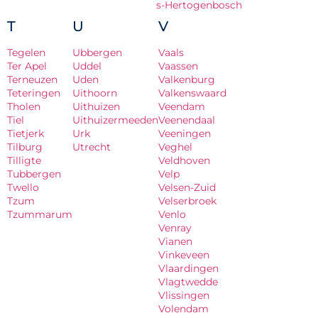
s-Hertogenbosch
T
U
V
Tegelen
Ubbergen
Vaals
Ter Apel
Uddel
Vaassen
Terneuzen
Uden
Valkenburg
Teteringen
Uithoorn
Valkenswaard
Tholen
Uithuizen
Veendam
Tiel
Uithuizermeeden
Veenendaal
Tietjerk
Urk
Veeningen
Tilburg
Utrecht
Veghel
Tilligte
Veldhoven
Tubbergen
Velp
Twello
Velsen-Zuid
Tzum
Velserbroek
Tzummarum
Venlo
Venray
Vianen
Vinkeveen
Vlaardingen
Vlagtwedde
Vlissingen
Volendam