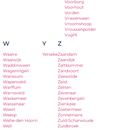
Voorburg
Voorhout
Vorden
Vriezenveen
Vroomshoop
Vrouwenpolder
Vught
W
Y
Z
Waalre
Yerseke
Zaandam
Waalwijk
Zaandijk
Waddinxveen
Zaltbommel
Wageningen
Zandvoort
Wanssum
Zeewolde
Wapenveld
Zeist
Warffum
Zetten
Warnsveld
Zevenaar
Waskemeer
Zevenbergen
Wassenaar
Zierikzee
Weert
Zoetermeer
Weesp
Zonnemaire
Wehe-den Hoorn
Zuid-Scharwoude
Well
Zuidbroek