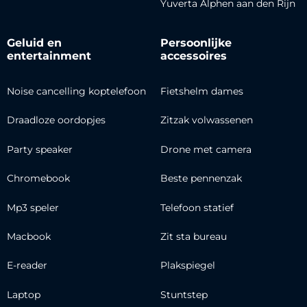
Yuverta Alphen aan den Rijn
Geluid en
Persoonlijke
entertainment
accessoires
Noise cancelling koptelefoon
Fietshelm dames
Draadloze oordopjes
Zitzak volwassenen
Party speaker
Drone met camera
Chromebook
Beste pennenzak
Mp3 speler
Telefoon statief
Macbook
Zit sta bureau
E-reader
Plakspiegel
Laptop
Stuntstep