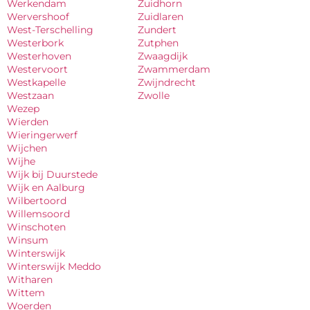
Werkendam
Zuidhorn
Wervershoof
Zuidlaren
West-Terschelling
Zundert
Westerbork
Zutphen
Westerhoven
Zwaagdijk
Westervoort
Zwammerdam
Westkapelle
Zwijndrecht
Westzaan
Zwolle
Wezep
Wierden
Wieringerwerf
Wijchen
Wijhe
Wijk bij Duurstede
Wijk en Aalburg
Wilbertoord
Willemsoord
Winschoten
Winsum
Winterswijk
Winterswijk Meddo
Witharen
Wittem
Woerden