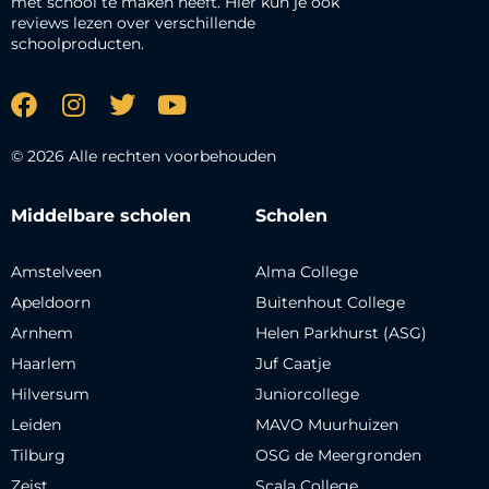
met school te maken heeft. Hier kun je ook
reviews lezen over verschillende
schoolproducten.
© 2026 Alle rechten voorbehouden
Middelbare scholen
Scholen
Amstelveen
Alma College
Apeldoorn
Buitenhout College
Arnhem
Helen Parkhurst (ASG)
Haarlem
Juf Caatje
Hilversum
Juniorcollege
Leiden
MAVO Muurhuizen
Tilburg
OSG de Meergronden
Zeist
Scala College