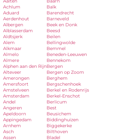
Aalten
Baarn
Achlum
Balk
Aduard
Barendrecht
Aerdenhout
Barneveld
Albergen
Beek en Donk
Alblasserdam
Beesd
Aldtsjerk
Beilen
Alem
Bellingwolde
Alkmaar
Bemmel
Almelo
Beneden-Leeuwen
Almere
Bennekom
Alphen aan den Rijn
Bergen
Alteveer
Bergen op Zoom
Amerongen
Berghem
Amersfoort
Bergschenhoek
Amstelveen
Berkel en Rodenrijs
Amsterdam
Berkel-Enschot
Andel
Berlicum
Angeren
Best
Apeldoorn
Beusichem
Appingedam
Biddinghuizen
Arnhem
Biggekerke
Asch
Bilthoven
Assen
Bladel