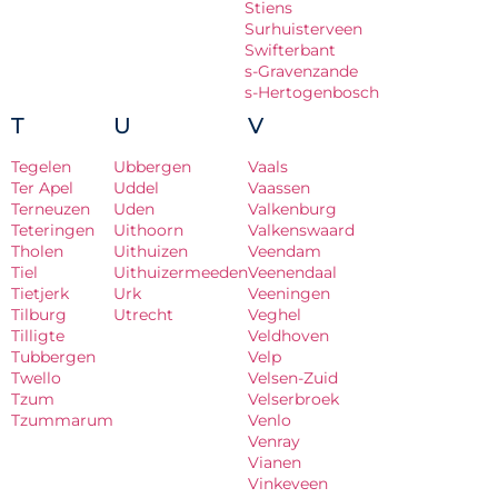
Stiens
Surhuisterveen
Swifterbant
s-Gravenzande
s-Hertogenbosch
T
U
V
Tegelen
Ubbergen
Vaals
Ter Apel
Uddel
Vaassen
Terneuzen
Uden
Valkenburg
Teteringen
Uithoorn
Valkenswaard
Tholen
Uithuizen
Veendam
Tiel
Uithuizermeeden
Veenendaal
Tietjerk
Urk
Veeningen
Tilburg
Utrecht
Veghel
Tilligte
Veldhoven
Tubbergen
Velp
Twello
Velsen-Zuid
Tzum
Velserbroek
Tzummarum
Venlo
Venray
Vianen
Vinkeveen