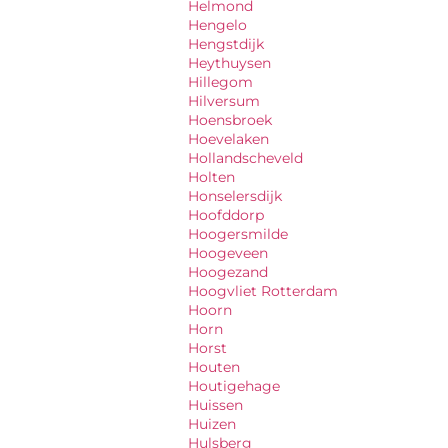
Helmond
Hengelo
Hengstdijk
Heythuysen
Hillegom
Hilversum
Hoensbroek
Hoevelaken
Hollandscheveld
Holten
Honselersdijk
Hoofddorp
Hoogersmilde
Hoogeveen
Hoogezand
Hoogvliet Rotterdam
Hoorn
Horn
Horst
Houten
Houtigehage
Huissen
Huizen
Hulsberg