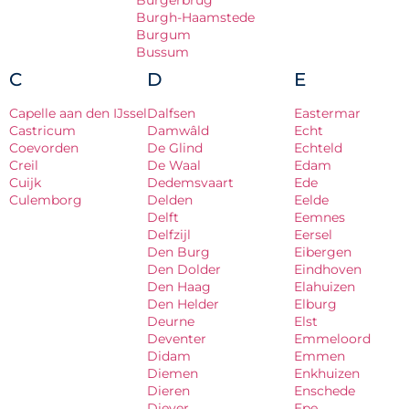
Burgerbrug
Burgh-Haamstede
Burgum
Bussum
C
D
E
Capelle aan den IJssel
Dalfsen
Eastermar
Castricum
Damwâld
Echt
Coevorden
De Glind
Echteld
Creil
De Waal
Edam
Cuijk
Dedemsvaart
Ede
Culemborg
Delden
Eelde
Delft
Eemnes
Delfzijl
Eersel
Den Burg
Eibergen
Den Dolder
Eindhoven
Den Haag
Elahuizen
Den Helder
Elburg
Deurne
Elst
Deventer
Emmeloord
Didam
Emmen
Diemen
Enkhuizen
Dieren
Enschede
Diever
Epe