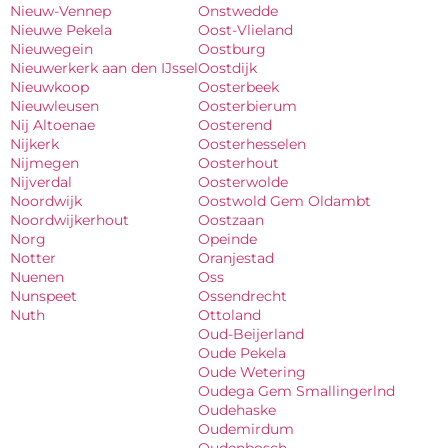
Nieuw-Vennep
Onstwedde
Nieuwe Pekela
Oost-Vlieland
Nieuwegein
Oostburg
Nieuwerkerk aan den IJssel
Oostdijk
Nieuwkoop
Oosterbeek
Nieuwleusen
Oosterbierum
Nij Altoenae
Oosterend
Nijkerk
Oosterhesselen
Nijmegen
Oosterhout
Nijverdal
Oosterwolde
Noordwijk
Oostwold Gem Oldambt
Noordwijkerhout
Oostzaan
Norg
Opeinde
Notter
Oranjestad
Nuenen
Oss
Nunspeet
Ossendrecht
Nuth
Ottoland
Oud-Beijerland
Oude Pekela
Oude Wetering
Oudega Gem Smallingerlnd
Oudehaske
Oudemirdum