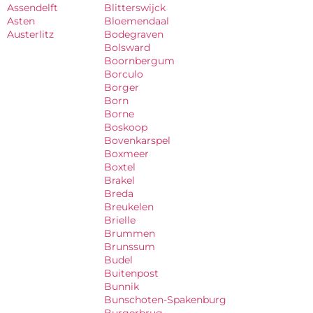
Assendelft
Blitterswijck
Asten
Bloemendaal
Austerlitz
Bodegraven
Bolsward
Boornbergum
Borculo
Borger
Born
Borne
Boskoop
Bovenkarspel
Boxmeer
Boxtel
Brakel
Breda
Breukelen
Brielle
Brummen
Brunssum
Budel
Buitenpost
Bunnik
Bunschoten-Spakenburg