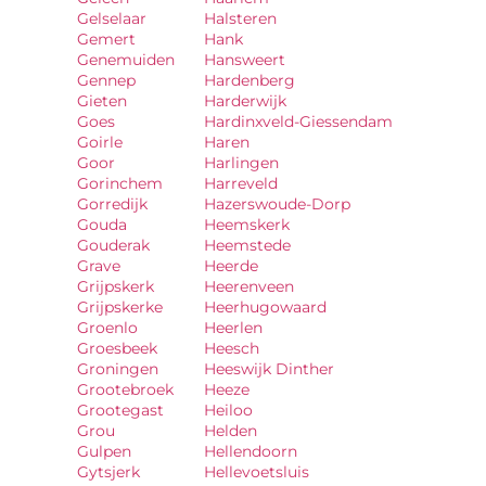
Gelselaar
Halsteren
Gemert
Hank
Genemuiden
Hansweert
Gennep
Hardenberg
Gieten
Harderwijk
Goes
Hardinxveld-Giessendam
Goirle
Haren
Goor
Harlingen
Gorinchem
Harreveld
Gorredijk
Hazerswoude-Dorp
Gouda
Heemskerk
Gouderak
Heemstede
Grave
Heerde
Grijpskerk
Heerenveen
Grijpskerke
Heerhugowaard
Groenlo
Heerlen
Groesbeek
Heesch
Groningen
Heeswijk Dinther
Grootebroek
Heeze
Grootegast
Heiloo
Grou
Helden
Gulpen
Hellendoorn
Gytsjerk
Hellevoetsluis