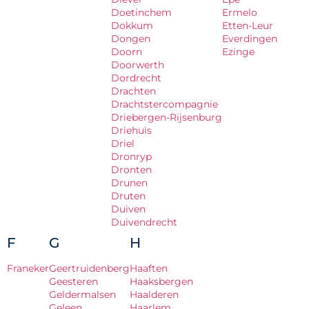
Doetinchem
Ermelo
Dokkum
Etten-Leur
Dongen
Everdingen
Doorn
Ezinge
Doorwerth
Dordrecht
Drachten
Drachtstercompagnie
Driebergen-Rijsenburg
Driehuis
Driel
Dronryp
Dronten
Drunen
Druten
Duiven
Duivendrecht
F
G
H
Franeker
Geertruidenberg
Haaften
Geesteren
Haaksbergen
Geldermalsen
Haalderen
Geleen
Haarlem