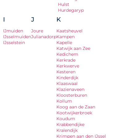
Hulst
Hurdegaryp
I
J
K
IJmuiden
Joure
Kaatsheuvel
IJsselmuiden
Julianadorp
Kampen
IJsselstein
Kapelle
Katwijk aan Zee
Kedichem
Kerkrade
Kerkwerve
Kesteren
Kinderdijk
Klaaswaal
Klazienaveen
Kloosterburen
Kollum
Koog aan de Zaan
Kootwijkerbroek
Koudum
Krabbendijke
Kralendijk
Krimpen aan den IJssel