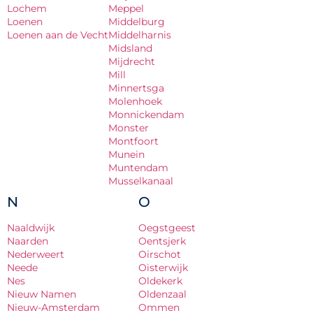
Lochem
Meppel
Loenen
Middelburg
Loenen aan de Vecht
Middelharnis
Midsland
Mijdrecht
Mill
Minnertsga
Molenhoek
Monnickendam
Monster
Montfoort
Munein
Muntendam
Musselkanaal
N
O
Naaldwijk
Oegstgeest
Naarden
Oentsjerk
Nederweert
Oirschot
Neede
Oisterwijk
Nes
Oldekerk
Nieuw Namen
Oldenzaal
Nieuw-Amsterdam
Ommen