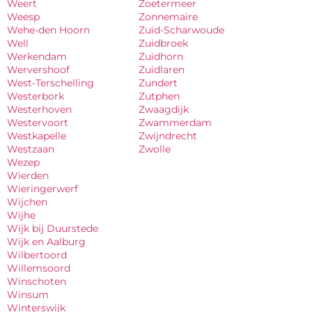
Weert
Zoetermeer
Weesp
Zonnemaire
Wehe-den Hoorn
Zuid-Scharwoude
Well
Zuidbroek
Werkendam
Zuidhorn
Wervershoof
Zuidlaren
West-Terschelling
Zundert
Westerbork
Zutphen
Westerhoven
Zwaagdijk
Westervoort
Zwammerdam
Westkapelle
Zwijndrecht
Westzaan
Zwolle
Wezep
Wierden
Wieringerwerf
Wijchen
Wijhe
Wijk bij Duurstede
Wijk en Aalburg
Wilbertoord
Willemsoord
Winschoten
Winsum
Winterswijk