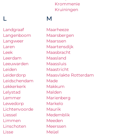
Krommenie
Kruiningen
L
M
Landgraaf
Maarheeze
Langenboom
Maarsbergen
Langweer
Maarssen
Laren
Maartensdijk
Leek
Maasbracht
Leerdam
Maasland
Leeuwarden
Maassluis
Leiden
Maastricht
Leiderdorp
Maasvlakte Rotterdam
Leidschendam
Made
Lekkerkerk
Makkum
Lelystad
Malden
Lemmer
Marienberg
Lewedorp
Markelo
Lichtenvoorde
Maurik
Liessel
Medemblik
Limmen
Meeden
Linschoten
Meerssen
Lisse
Meijel