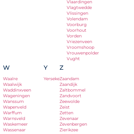
Vlaardingen
Vlagtwedde
Vlissingen
Volendam
Voorburg
Voorhout
Vorden
Vriezenveen
Vroomshoop
Vrouwenpolder
Vught
W
Y
Z
Waalre
Yerseke
Zaandam
Waalwijk
Zaandijk
Waddinxveen
Zaltbommel
Wageningen
Zandvoort
Wanssum
Zeewolde
Wapenveld
Zeist
Warffum
Zetten
Warnsveld
Zevenaar
Waskemeer
Zevenbergen
Wassenaar
Zierikzee