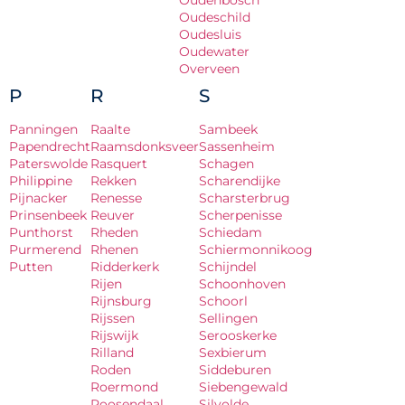
Oudenbosch
Oudeschild
Oudesluis
Oudewater
Overveen
P
R
S
Panningen
Raalte
Sambeek
Papendrecht
Raamsdonksveer
Sassenheim
Paterswolde
Rasquert
Schagen
Philippine
Rekken
Scharendijke
Pijnacker
Renesse
Scharsterbrug
Prinsenbeek
Reuver
Scherpenisse
Punthorst
Rheden
Schiedam
Purmerend
Rhenen
Schiermonnikoog
Putten
Ridderkerk
Schijndel
Rijen
Schoonhoven
Rijnsburg
Schoorl
Rijssen
Sellingen
Rijswijk
Serooskerke
Rilland
Sexbierum
Roden
Siddeburen
Roermond
Siebengewald
Roosendaal
Silvolde