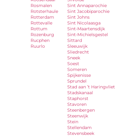
Rosmalen
Sint Annaparochie
Rotsterhaule
Sint Jacobiparochie
Rotterdam
Sint Johns
Rottevalle
Sint Nicolaasga
Rottum
Sint-Maartensdijk
Rozenburg
Sint-Michielsgestel
Rucphen
Sittard
Ruurlo
Sleeuwijk
Sliedrecht
Sneek
Soest
Someren
Spijkenisse
Sprundel
Stad aan ’t Haringvliet
Stadskanaal
Staphorst
Stavoren
Steenbergen
Steenwijk
Stein
Stellendam
Stevensbeek