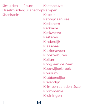
IJmuiden
Joure
Kaatsheuvel
IJsselmuiden
Julianadorp
Kampen
IJsselstein
Kapelle
Katwijk aan Zee
Kedichem
Kerkrade
Kerkwerve
Kesteren
Kinderdijk
Klaaswaal
Klazienaveen
Kloosterburen
Kollum
Koog aan de Zaan
Kootwijkerbroek
Koudum
Krabbendijke
Kralendijk
Krimpen aan den IJssel
Krommenie
Kruiningen
L
M