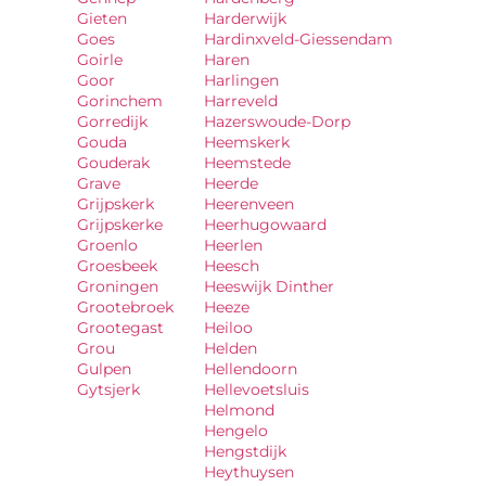
Gieten
Harderwijk
Goes
Hardinxveld-Giessendam
Goirle
Haren
Goor
Harlingen
Gorinchem
Harreveld
Gorredijk
Hazerswoude-Dorp
Gouda
Heemskerk
Gouderak
Heemstede
Grave
Heerde
Grijpskerk
Heerenveen
Grijpskerke
Heerhugowaard
Groenlo
Heerlen
Groesbeek
Heesch
Groningen
Heeswijk Dinther
Grootebroek
Heeze
Grootegast
Heiloo
Grou
Helden
Gulpen
Hellendoorn
Gytsjerk
Hellevoetsluis
Helmond
Hengelo
Hengstdijk
Heythuysen