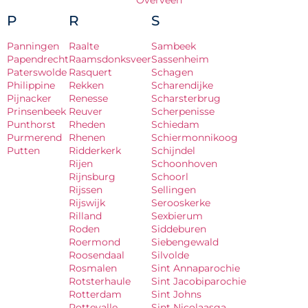
Overveen
P
R
S
Panningen
Raalte
Sambeek
Papendrecht
Raamsdonksveer
Sassenheim
Paterswolde
Rasquert
Schagen
Philippine
Rekken
Scharendijke
Pijnacker
Renesse
Scharsterbrug
Prinsenbeek
Reuver
Scherpenisse
Punthorst
Rheden
Schiedam
Purmerend
Rhenen
Schiermonnikoog
Putten
Ridderkerk
Schijndel
Rijen
Schoonhoven
Rijnsburg
Schoorl
Rijssen
Sellingen
Rijswijk
Serooskerke
Rilland
Sexbierum
Roden
Siddeburen
Roermond
Siebengewald
Roosendaal
Silvolde
Rosmalen
Sint Annaparochie
Rotsterhaule
Sint Jacobiparochie
Rotterdam
Sint Johns
Rottevalle
Sint Nicolaasga