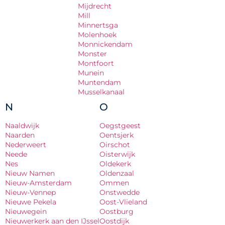
Mijdrecht
Mill
Minnertsga
Molenhoek
Monnickendam
Monster
Montfoort
Munein
Muntendam
Musselkanaal
N
O
Naaldwijk
Oegstgeest
Naarden
Oentsjerk
Nederweert
Oirschot
Neede
Oisterwijk
Nes
Oldekerk
Nieuw Namen
Oldenzaal
Nieuw-Amsterdam
Ommen
Nieuw-Vennep
Onstwedde
Nieuwe Pekela
Oost-Vlieland
Nieuwegein
Oostburg
Nieuwerkerk aan den IJssel
Oostdijk