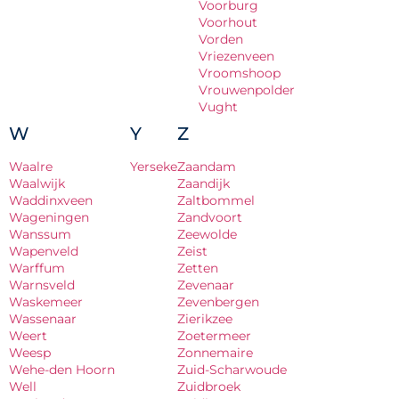
Voorburg
Voorhout
Vorden
Vriezenveen
Vroomshoop
Vrouwenpolder
Vught
W
Y
Z
Waalre
Yerseke
Zaandam
Waalwijk
Zaandijk
Waddinxveen
Zaltbommel
Wageningen
Zandvoort
Wanssum
Zeewolde
Wapenveld
Zeist
Warffum
Zetten
Warnsveld
Zevenaar
Waskemeer
Zevenbergen
Wassenaar
Zierikzee
Weert
Zoetermeer
Weesp
Zonnemaire
Wehe-den Hoorn
Zuid-Scharwoude
Well
Zuidbroek