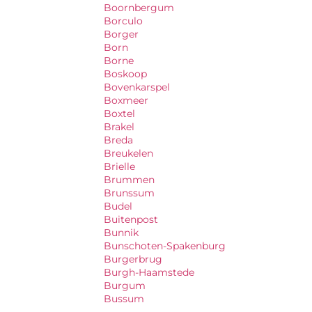
Boornbergum
Borculo
Borger
Born
Borne
Boskoop
Bovenkarspel
Boxmeer
Boxtel
Brakel
Breda
Breukelen
Brielle
Brummen
Brunssum
Budel
Buitenpost
Bunnik
Bunschoten-Spakenburg
Burgerbrug
Burgh-Haamstede
Burgum
Bussum