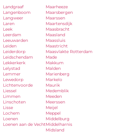
Landgraaf
Maarheeze
Langenboom
Maarsbergen
Langweer
Maarssen
Laren
Maartensdijk
Leek
Maasbracht
Leerdam
Maasland
Leeuwarden
Maassluis
Leiden
Maastricht
Leiderdorp
Maasvlakte Rotterdam
Leidschendam
Made
Lekkerkerk
Makkum
Lelystad
Malden
Lemmer
Marienberg
Lewedorp
Markelo
Lichtenvoorde
Maurik
Liessel
Medemblik
Limmen
Meeden
Linschoten
Meerssen
Lisse
Meijel
Lochem
Meppel
Loenen
Middelburg
Loenen aan de Vecht
Middelharnis
Midsland