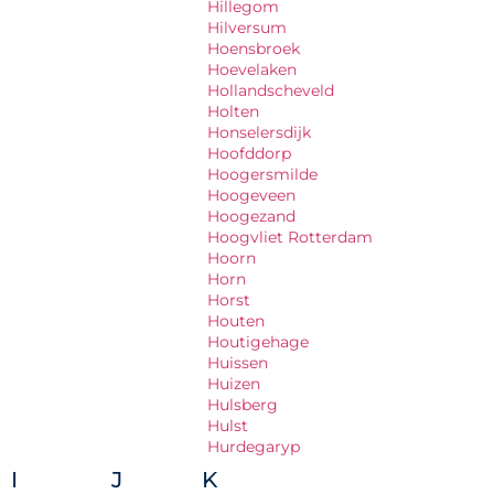
Hillegom
Hilversum
Hoensbroek
Hoevelaken
Hollandscheveld
Holten
Honselersdijk
Hoofddorp
Hoogersmilde
Hoogeveen
Hoogezand
Hoogvliet Rotterdam
Hoorn
Horn
Horst
Houten
Houtigehage
Huissen
Huizen
Hulsberg
Hulst
Hurdegaryp
I
J
K