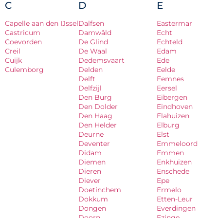
C
D
E
Capelle aan den IJssel
Dalfsen
Eastermar
Castricum
Damwâld
Echt
Coevorden
De Glind
Echteld
Creil
De Waal
Edam
Cuijk
Dedemsvaart
Ede
Culemborg
Delden
Eelde
Delft
Eemnes
Delfzijl
Eersel
Den Burg
Eibergen
Den Dolder
Eindhoven
Den Haag
Elahuizen
Den Helder
Elburg
Deurne
Elst
Deventer
Emmeloord
Didam
Emmen
Diemen
Enkhuizen
Dieren
Enschede
Diever
Epe
Doetinchem
Ermelo
Dokkum
Etten-Leur
Dongen
Everdingen
Doorn
Ezinge