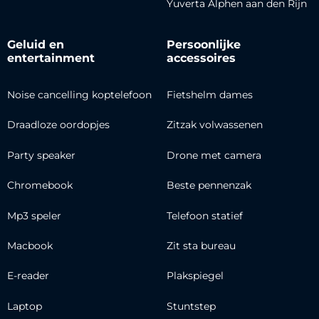
Yuverta Alphen aan den Rijn
Geluid en
Persoonlijke
entertainment
accessoires
Noise cancelling koptelefoon
Fietshelm dames
Draadloze oordopjes
Zitzak volwassenen
Party speaker
Drone met camera
Chromebook
Beste pennenzak
Mp3 speler
Telefoon statief
Macbook
Zit sta bureau
E-reader
Plakspiegel
Laptop
Stuntstep