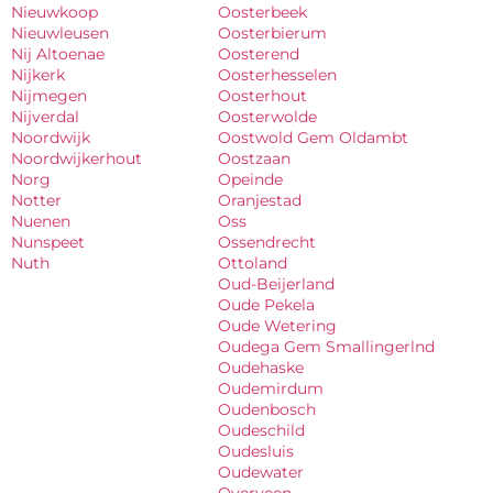
Nieuwkoop
Oosterbeek
Nieuwleusen
Oosterbierum
Nij Altoenae
Oosterend
Nijkerk
Oosterhesselen
Nijmegen
Oosterhout
Nijverdal
Oosterwolde
Noordwijk
Oostwold Gem Oldambt
Noordwijkerhout
Oostzaan
Norg
Opeinde
Notter
Oranjestad
Nuenen
Oss
Nunspeet
Ossendrecht
Nuth
Ottoland
Oud-Beijerland
Oude Pekela
Oude Wetering
Oudega Gem Smallingerlnd
Oudehaske
Oudemirdum
Oudenbosch
Oudeschild
Oudesluis
Oudewater