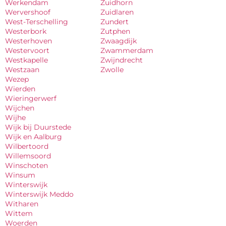
Werkendam
Zuidhorn
Wervershoof
Zuidlaren
West-Terschelling
Zundert
Westerbork
Zutphen
Westerhoven
Zwaagdijk
Westervoort
Zwammerdam
Westkapelle
Zwijndrecht
Westzaan
Zwolle
Wezep
Wierden
Wieringerwerf
Wijchen
Wijhe
Wijk bij Duurstede
Wijk en Aalburg
Wilbertoord
Willemsoord
Winschoten
Winsum
Winterswijk
Winterswijk Meddo
Witharen
Wittem
Woerden