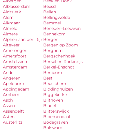
Albergen
Beek en Donk
Alblasserdam
Beesd
Aldtsjerk
Beilen
Alem
Bellingwolde
Alkmaar
Bemmel
Almelo
Beneden-Leeuwen
Almere
Bennekom
Alphen aan den Rijn
Bergen
Alteveer
Bergen op Zoom
Amerongen
Berghem
Amersfoort
Bergschenhoek
Amstelveen
Berkel en Rodenrijs
Amsterdam
Berkel-Enschot
Andel
Berlicum
Angeren
Best
Apeldoorn
Beusichem
Appingedam
Biddinghuizen
Arnhem
Biggekerke
Asch
Bilthoven
Assen
Bladel
Assendelft
Blitterswijck
Asten
Bloemendaal
Austerlitz
Bodegraven
Bolsward