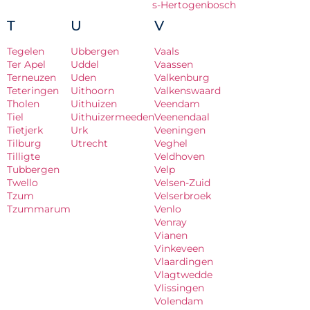
s-Hertogenbosch
T
U
V
Tegelen
Ubbergen
Vaals
Ter Apel
Uddel
Vaassen
Terneuzen
Uden
Valkenburg
Teteringen
Uithoorn
Valkenswaard
Tholen
Uithuizen
Veendam
Tiel
Uithuizermeeden
Veenendaal
Tietjerk
Urk
Veeningen
Tilburg
Utrecht
Veghel
Tilligte
Veldhoven
Tubbergen
Velp
Twello
Velsen-Zuid
Tzum
Velserbroek
Tzummarum
Venlo
Venray
Vianen
Vinkeveen
Vlaardingen
Vlagtwedde
Vlissingen
Volendam