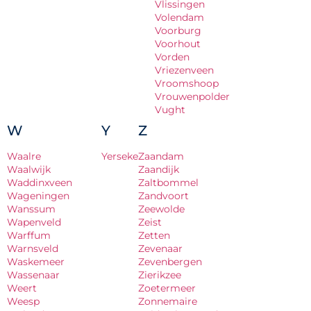
Vlissingen
Volendam
Voorburg
Voorhout
Vorden
Vriezenveen
Vroomshoop
Vrouwenpolder
Vught
W
Y
Z
Waalre
Yerseke
Zaandam
Waalwijk
Zaandijk
Waddinxveen
Zaltbommel
Wageningen
Zandvoort
Wanssum
Zeewolde
Wapenveld
Zeist
Warffum
Zetten
Warnsveld
Zevenaar
Waskemeer
Zevenbergen
Wassenaar
Zierikzee
Weert
Zoetermeer
Weesp
Zonnemaire