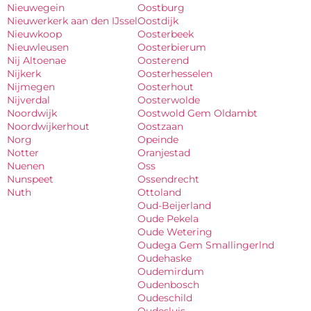
Nieuwegein
Oostburg
Nieuwerkerk aan den IJssel
Oostdijk
Nieuwkoop
Oosterbeek
Nieuwleusen
Oosterbierum
Nij Altoenae
Oosterend
Nijkerk
Oosterhesselen
Nijmegen
Oosterhout
Nijverdal
Oosterwolde
Noordwijk
Oostwold Gem Oldambt
Noordwijkerhout
Oostzaan
Norg
Opeinde
Notter
Oranjestad
Nuenen
Oss
Nunspeet
Ossendrecht
Nuth
Ottoland
Oud-Beijerland
Oude Pekela
Oude Wetering
Oudega Gem Smallingerlnd
Oudehaske
Oudemirdum
Oudenbosch
Oudeschild