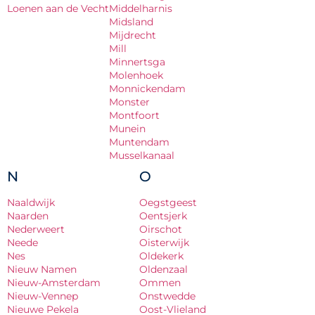
Loenen aan de Vecht
Middelharnis
Midsland
Mijdrecht
Mill
Minnertsga
Molenhoek
Monnickendam
Monster
Montfoort
Munein
Muntendam
Musselkanaal
N
O
Naaldwijk
Oegstgeest
Naarden
Oentsjerk
Nederweert
Oirschot
Neede
Oisterwijk
Nes
Oldekerk
Nieuw Namen
Oldenzaal
Nieuw-Amsterdam
Ommen
Nieuw-Vennep
Onstwedde
Nieuwe Pekela
Oost-Vlieland