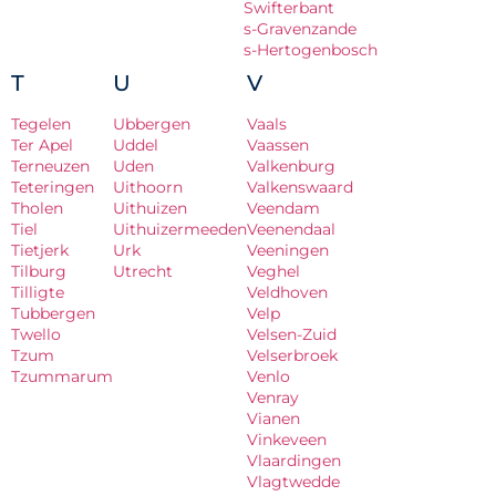
Swifterbant
s-Gravenzande
s-Hertogenbosch
T
U
V
Tegelen
Ubbergen
Vaals
Ter Apel
Uddel
Vaassen
Terneuzen
Uden
Valkenburg
Teteringen
Uithoorn
Valkenswaard
Tholen
Uithuizen
Veendam
Tiel
Uithuizermeeden
Veenendaal
Tietjerk
Urk
Veeningen
Tilburg
Utrecht
Veghel
Tilligte
Veldhoven
Tubbergen
Velp
Twello
Velsen-Zuid
Tzum
Velserbroek
Tzummarum
Venlo
Venray
Vianen
Vinkeveen
Vlaardingen
Vlagtwedde