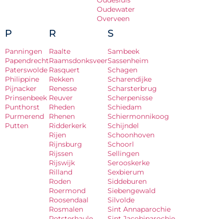
Oudesluis
Oudewater
Overveen
P
R
S
Panningen
Raalte
Sambeek
Papendrecht
Raamsdonksveer
Sassenheim
Paterswolde
Rasquert
Schagen
Philippine
Rekken
Scharendijke
Pijnacker
Renesse
Scharsterbrug
Prinsenbeek
Reuver
Scherpenisse
Punthorst
Rheden
Schiedam
Purmerend
Rhenen
Schiermonnikoog
Putten
Ridderkerk
Schijndel
Rijen
Schoonhoven
Rijnsburg
Schoorl
Rijssen
Sellingen
Rijswijk
Serooskerke
Rilland
Sexbierum
Roden
Siddeburen
Roermond
Siebengewald
Roosendaal
Silvolde
Rosmalen
Sint Annaparochie
Rotsterhaule
Sint Jacobiparochie