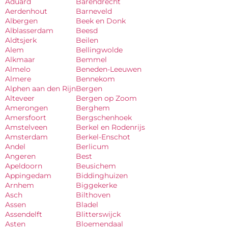
Aduard
Barendrecht
Aerdenhout
Barneveld
Albergen
Beek en Donk
Alblasserdam
Beesd
Aldtsjerk
Beilen
Alem
Bellingwolde
Alkmaar
Bemmel
Almelo
Beneden-Leeuwen
Almere
Bennekom
Alphen aan den Rijn
Bergen
Alteveer
Bergen op Zoom
Amerongen
Berghem
Amersfoort
Bergschenhoek
Amstelveen
Berkel en Rodenrijs
Amsterdam
Berkel-Enschot
Andel
Berlicum
Angeren
Best
Apeldoorn
Beusichem
Appingedam
Biddinghuizen
Arnhem
Biggekerke
Asch
Bilthoven
Assen
Bladel
Assendelft
Blitterswijck
Asten
Bloemendaal