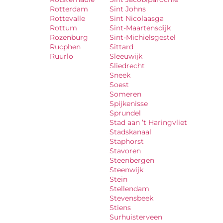
Rotterdam
Sint Johns
Rottevalle
Sint Nicolaasga
Rottum
Sint-Maartensdijk
Rozenburg
Sint-Michielsgestel
Rucphen
Sittard
Ruurlo
Sleeuwijk
Sliedrecht
Sneek
Soest
Someren
Spijkenisse
Sprundel
Stad aan ’t Haringvliet
Stadskanaal
Staphorst
Stavoren
Steenbergen
Steenwijk
Stein
Stellendam
Stevensbeek
Stiens
Surhuisterveen