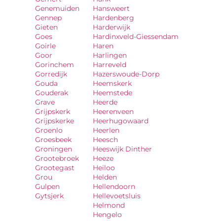
Genemuiden
Hansweert
Gennep
Hardenberg
Gieten
Harderwijk
Goes
Hardinxveld-Giessendam
Goirle
Haren
Goor
Harlingen
Gorinchem
Harreveld
Gorredijk
Hazerswoude-Dorp
Gouda
Heemskerk
Gouderak
Heemstede
Grave
Heerde
Grijpskerk
Heerenveen
Grijpskerke
Heerhugowaard
Groenlo
Heerlen
Groesbeek
Heesch
Groningen
Heeswijk Dinther
Grootebroek
Heeze
Grootegast
Heiloo
Grou
Helden
Gulpen
Hellendoorn
Gytsjerk
Hellevoetsluis
Helmond
Hengelo