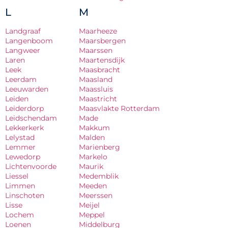
L
M
Landgraaf
Maarheeze
Langenboom
Maarsbergen
Langweer
Maarssen
Laren
Maartensdijk
Leek
Maasbracht
Leerdam
Maasland
Leeuwarden
Maassluis
Leiden
Maastricht
Leiderdorp
Maasvlakte Rotterdam
Leidschendam
Made
Lekkerkerk
Makkum
Lelystad
Malden
Lemmer
Marienberg
Lewedorp
Markelo
Lichtenvoorde
Maurik
Liessel
Medemblik
Limmen
Meeden
Linschoten
Meerssen
Lisse
Meijel
Lochem
Meppel
Loenen
Middelburg