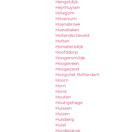
Hengstdijk
Heythuysen
Hillegom
Hilversum
Hoensbroek
Hoevelaken
Hollandscheveld
Holten
Honselersdijk
Hoofddorp
Hoogersmilde
Hoogeveen
Hoogezand
Hoogvliet Rotterdam
Hoorn
Horn
Horst
Houten
Houtigehage
Huissen
Huizen
Hulsberg
Hulst
Hurdegaryp