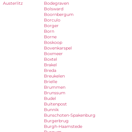
Austerlitz
Bodegraven
Bolsward
Boornbergum
Borculo
Borger
Born
Borne
Boskoop
Bovenkarspel
Boxmeer
Boxtel
Brakel
Breda
Breukelen
Brielle
Brummen
Brunssum
Budel
Buitenpost
Bunnik
Bunschoten-Spakenburg
Burgerbrug
Burgh-Haamstede