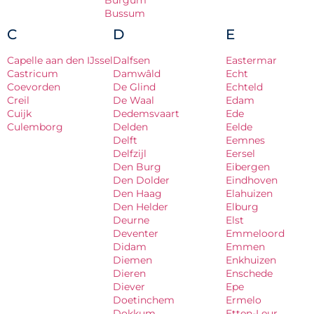
Burgum
Bussum
C
D
E
Capelle aan den IJssel
Dalfsen
Eastermar
Castricum
Damwâld
Echt
Coevorden
De Glind
Echteld
Creil
De Waal
Edam
Cuijk
Dedemsvaart
Ede
Culemborg
Delden
Eelde
Delft
Eemnes
Delfzijl
Eersel
Den Burg
Eibergen
Den Dolder
Eindhoven
Den Haag
Elahuizen
Den Helder
Elburg
Deurne
Elst
Deventer
Emmeloord
Didam
Emmen
Diemen
Enkhuizen
Dieren
Enschede
Diever
Epe
Doetinchem
Ermelo
Dokkum
Etten-Leur