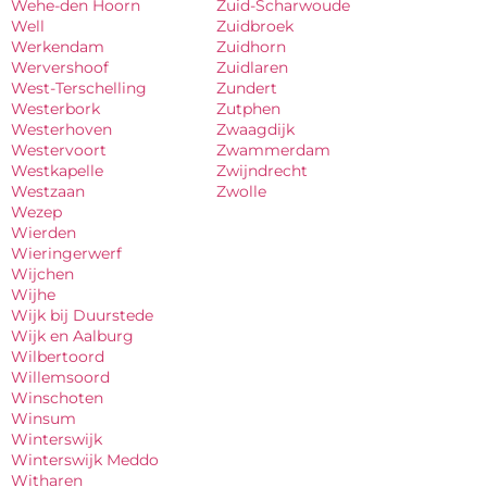
Wehe-den Hoorn
Zuid-Scharwoude
Well
Zuidbroek
Werkendam
Zuidhorn
Wervershoof
Zuidlaren
West-Terschelling
Zundert
Westerbork
Zutphen
Westerhoven
Zwaagdijk
Westervoort
Zwammerdam
Westkapelle
Zwijndrecht
Westzaan
Zwolle
Wezep
Wierden
Wieringerwerf
Wijchen
Wijhe
Wijk bij Duurstede
Wijk en Aalburg
Wilbertoord
Willemsoord
Winschoten
Winsum
Winterswijk
Winterswijk Meddo
Witharen