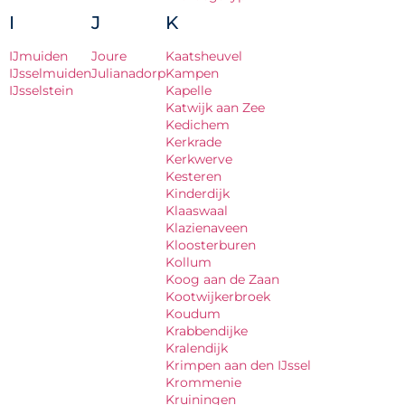
I
J
K
IJmuiden
Joure
Kaatsheuvel
IJsselmuiden
Julianadorp
Kampen
IJsselstein
Kapelle
Katwijk aan Zee
Kedichem
Kerkrade
Kerkwerve
Kesteren
Kinderdijk
Klaaswaal
Klazienaveen
Kloosterburen
Kollum
Koog aan de Zaan
Kootwijkerbroek
Koudum
Krabbendijke
Kralendijk
Krimpen aan den IJssel
Krommenie
Kruiningen