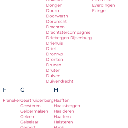
Dongen
Everdingen
Doorn
Ezinge
Doorwerth
Dordrecht
Drachten
Drachtstercompagnie
Driebergen-Rijsenburg
Driehuis
Driel
Dronryp
Dronten
Drunen
Druten
Duiven
Duivendrecht
F
G
H
Franeker
Geertruidenberg
Haaften
Geesteren
Haaksbergen
Geldermalsen
Haalderen
Geleen
Haarlem
Gelselaar
Halsteren
Gemert
Hank