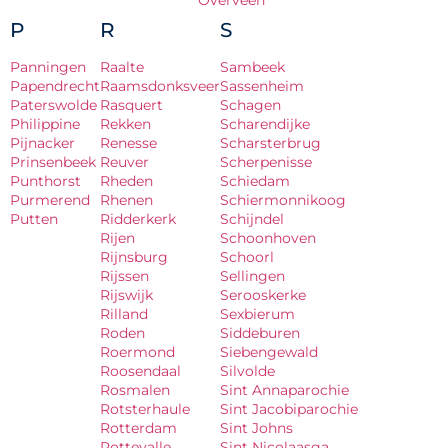
Overveen
P
R
S
Panningen
Raalte
Sambeek
Papendrecht
Raamsdonksveer
Sassenheim
Paterswolde
Rasquert
Schagen
Philippine
Rekken
Scharendijke
Pijnacker
Renesse
Scharsterbrug
Prinsenbeek
Reuver
Scherpenisse
Punthorst
Rheden
Schiedam
Purmerend
Rhenen
Schiermonnikoog
Putten
Ridderkerk
Schijndel
Rijen
Schoonhoven
Rijnsburg
Schoorl
Rijssen
Sellingen
Rijswijk
Serooskerke
Rilland
Sexbierum
Roden
Siddeburen
Roermond
Siebengewald
Roosendaal
Silvolde
Rosmalen
Sint Annaparochie
Rotsterhaule
Sint Jacobiparochie
Rotterdam
Sint Johns
Rottevalle
Sint Nicolaasga