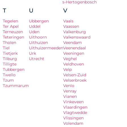
s-Hertogenbosch
T
U
V
Tegelen
Ubbergen
Vaals
Ter Apel
Uddel
Vaassen
Terneuzen
Uden
Valkenburg
Teteringen
Uithoorn
Valkenswaard
Tholen
Uithuizen
Veendam
Tiel
Uithuizermeeden
Veenendaal
Tietjerk
Urk
Veeningen
Tilburg
Utrecht
Veghel
Tilligte
Veldhoven
Tubbergen
Velp
Twello
Velsen-Zuid
Tzum
Velserbroek
Tzummarum
Venlo
Venray
Vianen
Vinkeveen
Vlaardingen
Vlagtwedde
Vlissingen
Volendam