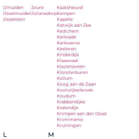
IJmuiden
Joure
Kaatsheuvel
IJsselmuiden
Julianadorp
Kampen
IJsselstein
Kapelle
Katwijk aan Zee
Kedichem
Kerkrade
Kerkwerve
Kesteren
Kinderdijk
Klaaswaal
Klazienaveen
Kloosterburen
Kollum
Koog aan de Zaan
Kootwijkerbroek
Koudum
Krabbendijke
Kralendijk
Krimpen aan den IJssel
Krommenie
Kruiningen
L
M