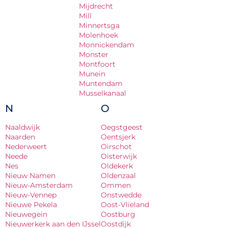
Mijdrecht
Mill
Minnertsga
Molenhoek
Monnickendam
Monster
Montfoort
Munein
Muntendam
Musselkanaal
N
O
Naaldwijk
Oegstgeest
Naarden
Oentsjerk
Nederweert
Oirschot
Neede
Oisterwijk
Nes
Oldekerk
Nieuw Namen
Oldenzaal
Nieuw-Amsterdam
Ommen
Nieuw-Vennep
Onstwedde
Nieuwe Pekela
Oost-Vlieland
Nieuwegein
Oostburg
Nieuwerkerk aan den IJssel
Oostdijk