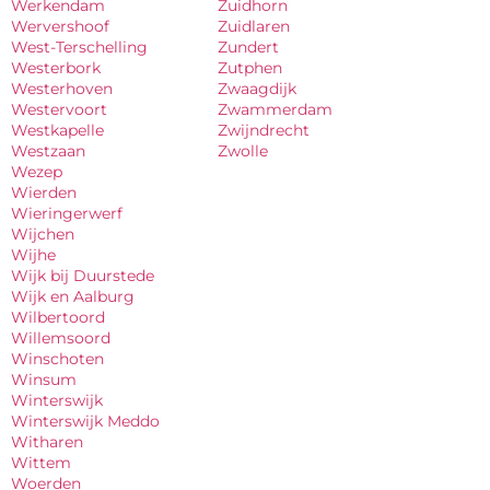
Werkendam
Zuidhorn
Wervershoof
Zuidlaren
West-Terschelling
Zundert
Westerbork
Zutphen
Westerhoven
Zwaagdijk
Westervoort
Zwammerdam
Westkapelle
Zwijndrecht
Westzaan
Zwolle
Wezep
Wierden
Wieringerwerf
Wijchen
Wijhe
Wijk bij Duurstede
Wijk en Aalburg
Wilbertoord
Willemsoord
Winschoten
Winsum
Winterswijk
Winterswijk Meddo
Witharen
Wittem
Woerden