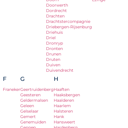
Doorwerth
Dordrecht
Drachten
Drachtstercompagnie
Driebergen-Rijsenburg
Driehuis
Driel
Dronryp
Dronten
Drunen
Druten
Duiven
Duivendrecht
F
G
H
Franeker
Geertruidenberg
Haaften
Geesteren
Haaksbergen
Geldermalsen
Haalderen
Geleen
Haarlem
Gelselaar
Halsteren
Gemert
Hank
Genemuiden
Hansweert
Gennep
Hardenberg