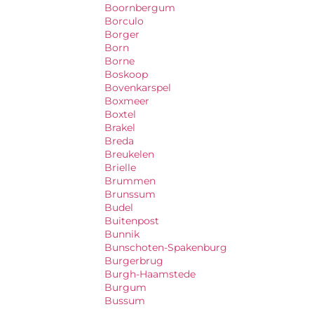
Boornbergum
Borculo
Borger
Born
Borne
Boskoop
Bovenkarspel
Boxmeer
Boxtel
Brakel
Breda
Breukelen
Brielle
Brummen
Brunssum
Budel
Buitenpost
Bunnik
Bunschoten-Spakenburg
Burgerbrug
Burgh-Haamstede
Burgum
Bussum