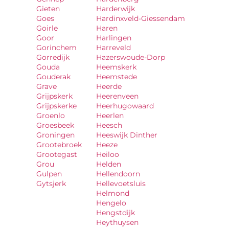
Gieten
Harderwijk
Goes
Hardinxveld-Giessendam
Goirle
Haren
Goor
Harlingen
Gorinchem
Harreveld
Gorredijk
Hazerswoude-Dorp
Gouda
Heemskerk
Gouderak
Heemstede
Grave
Heerde
Grijpskerk
Heerenveen
Grijpskerke
Heerhugowaard
Groenlo
Heerlen
Groesbeek
Heesch
Groningen
Heeswijk Dinther
Grootebroek
Heeze
Grootegast
Heiloo
Grou
Helden
Gulpen
Hellendoorn
Gytsjerk
Hellevoetsluis
Helmond
Hengelo
Hengstdijk
Heythuysen