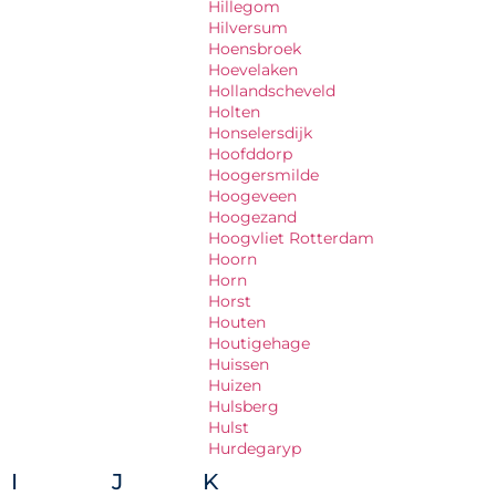
Hillegom
Hilversum
Hoensbroek
Hoevelaken
Hollandscheveld
Holten
Honselersdijk
Hoofddorp
Hoogersmilde
Hoogeveen
Hoogezand
Hoogvliet Rotterdam
Hoorn
Horn
Horst
Houten
Houtigehage
Huissen
Huizen
Hulsberg
Hulst
Hurdegaryp
I
J
K