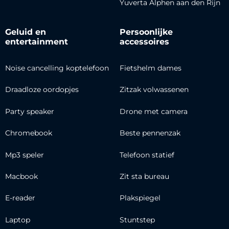
Yuverta Alphen aan den Rijn
Geluid en
Persoonlijke
entertainment
accessoires
Noise cancelling koptelefoon
Fietshelm dames
Draadloze oordopjes
Zitzak volwassenen
Party speaker
Drone met camera
Chromebook
Beste pennenzak
Mp3 speler
Telefoon statief
Macbook
Zit sta bureau
E-reader
Plakspiegel
Laptop
Stuntstep