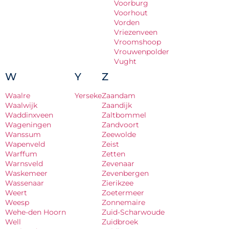
Voorburg
Voorhout
Vorden
Vriezenveen
Vroomshoop
Vrouwenpolder
Vught
W
Y
Z
Waalre
Yerseke
Zaandam
Waalwijk
Zaandijk
Waddinxveen
Zaltbommel
Wageningen
Zandvoort
Wanssum
Zeewolde
Wapenveld
Zeist
Warffum
Zetten
Warnsveld
Zevenaar
Waskemeer
Zevenbergen
Wassenaar
Zierikzee
Weert
Zoetermeer
Weesp
Zonnemaire
Wehe-den Hoorn
Zuid-Scharwoude
Well
Zuidbroek