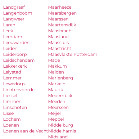
Landgraaf
Maarheeze
Langenboom
Maarsbergen
Langweer
Maarssen
Laren
Maartensdijk
Leek
Maasbracht
Leerdam
Maasland
Leeuwarden
Maassluis
Leiden
Maastricht
Leiderdorp
Maasvlakte Rotterdam
Leidschendam
Made
Lekkerkerk
Makkum
Lelystad
Malden
Lemmer
Marienberg
Lewedorp
Markelo
Lichtenvoorde
Maurik
Liessel
Medemblik
Limmen
Meeden
Linschoten
Meerssen
Lisse
Meijel
Lochem
Meppel
Loenen
Middelburg
Loenen aan de Vecht
Middelharnis
Midsland