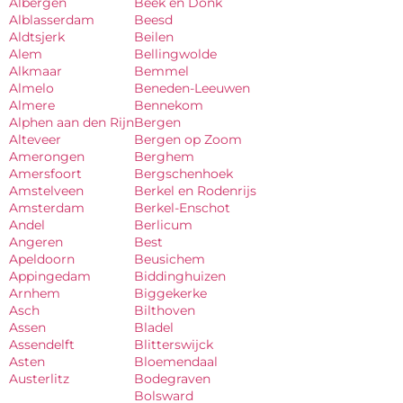
Albergen
Beek en Donk
Alblasserdam
Beesd
Aldtsjerk
Beilen
Alem
Bellingwolde
Alkmaar
Bemmel
Almelo
Beneden-Leeuwen
Almere
Bennekom
Alphen aan den Rijn
Bergen
Alteveer
Bergen op Zoom
Amerongen
Berghem
Amersfoort
Bergschenhoek
Amstelveen
Berkel en Rodenrijs
Amsterdam
Berkel-Enschot
Andel
Berlicum
Angeren
Best
Apeldoorn
Beusichem
Appingedam
Biddinghuizen
Arnhem
Biggekerke
Asch
Bilthoven
Assen
Bladel
Assendelft
Blitterswijck
Asten
Bloemendaal
Austerlitz
Bodegraven
Bolsward