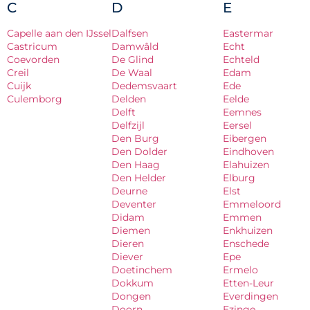
C
D
E
Capelle aan den IJssel
Dalfsen
Eastermar
Castricum
Damwâld
Echt
Coevorden
De Glind
Echteld
Creil
De Waal
Edam
Cuijk
Dedemsvaart
Ede
Culemborg
Delden
Eelde
Delft
Eemnes
Delfzijl
Eersel
Den Burg
Eibergen
Den Dolder
Eindhoven
Den Haag
Elahuizen
Den Helder
Elburg
Deurne
Elst
Deventer
Emmeloord
Didam
Emmen
Diemen
Enkhuizen
Dieren
Enschede
Diever
Epe
Doetinchem
Ermelo
Dokkum
Etten-Leur
Dongen
Everdingen
Doorn
Ezinge