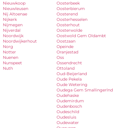
Nieuwkoop
Oosterbeek
Nieuwleusen
Oosterbierum
Nij Altoenae
Oosterend
Nijkerk
Oosterhesselen
Nijmegen
Oosterhout
Nijverdal
Oosterwolde
Noordwijk
Oostwold Gem Oldambt
Noordwijkerhout
Oostzaan
Norg
Opeinde
Notter
Oranjestad
Nuenen
Oss
Nunspeet
Ossendrecht
Nuth
Ottoland
Oud-Beijerland
Oude Pekela
Oude Wetering
Oudega Gem Smallingerlnd
Oudehaske
Oudemirdum
Oudenbosch
Oudeschild
Oudesluis
Oudewater