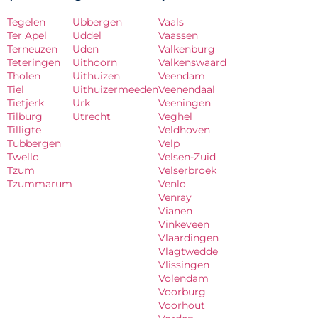
Tegelen
Ubbergen
Vaals
Ter Apel
Uddel
Vaassen
Terneuzen
Uden
Valkenburg
Teteringen
Uithoorn
Valkenswaard
Tholen
Uithuizen
Veendam
Tiel
Uithuizermeeden
Veenendaal
Tietjerk
Urk
Veeningen
Tilburg
Utrecht
Veghel
Tilligte
Veldhoven
Tubbergen
Velp
Twello
Velsen-Zuid
Tzum
Velserbroek
Tzummarum
Venlo
Venray
Vianen
Vinkeveen
Vlaardingen
Vlagtwedde
Vlissingen
Volendam
Voorburg
Voorhout