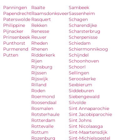
Panningen
Raalte
Sambeek
Papendrecht
Raamsdonksveer
Sassenheim
Paterswolde
Rasquert
Schagen
Philippine
Rekken
Scharendijke
Pijnacker
Renesse
Scharsterbrug
Prinsenbeek
Reuver
Scherpenisse
Punthorst
Rheden
Schiedam
Purmerend
Rhenen
Schiermonnikoog
Putten
Ridderkerk
Schijndel
Rijen
Schoonhoven
Rijnsburg
Schoorl
Rijssen
Sellingen
Rijswijk
Serooskerke
Rilland
Sexbierum
Roden
Siddeburen
Roermond
Siebengewald
Roosendaal
Silvolde
Rosmalen
Sint Annaparochie
Rotsterhaule
Sint Jacobiparochie
Rotterdam
Sint Johns
Rottevalle
Sint Nicolaasga
Rottum
Sint-Maartensdijk
Rozenburg
Sint-Michielsgestel