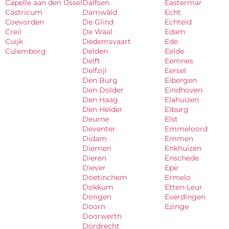
Capelle aan den IJssel
Dalfsen
Eastermar
Castricum
Damwâld
Echt
Coevorden
De Glind
Echteld
Creil
De Waal
Edam
Cuijk
Dedemsvaart
Ede
Culemborg
Delden
Eelde
Delft
Eemnes
Delfzijl
Eersel
Den Burg
Eibergen
Den Dolder
Eindhoven
Den Haag
Elahuizen
Den Helder
Elburg
Deurne
Elst
Deventer
Emmeloord
Didam
Emmen
Diemen
Enkhuizen
Dieren
Enschede
Diever
Epe
Doetinchem
Ermelo
Dokkum
Etten-Leur
Dongen
Everdingen
Doorn
Ezinge
Doorwerth
Dordrecht