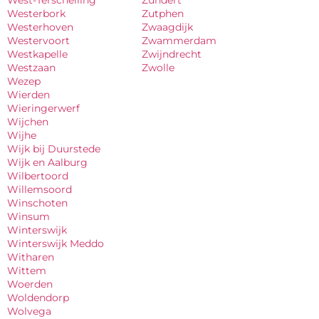
Westerbork
Zutphen
Westerhoven
Zwaagdijk
Westervoort
Zwammerdam
Westkapelle
Zwijndrecht
Westzaan
Zwolle
Wezep
Wierden
Wieringerwerf
Wijchen
Wijhe
Wijk bij Duurstede
Wijk en Aalburg
Wilbertoord
Willemsoord
Winschoten
Winsum
Winterswijk
Winterswijk Meddo
Witharen
Wittem
Woerden
Woldendorp
Wolvega