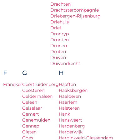
Drachten
Drachtstercompagnie
Driebergen-Rijsenburg
Driehuis
Driel
Dronryp
Dronten
Drunen
Druten
Duiven
Duivendrecht
F
G
H
Franeker
Geertruidenberg
Haaften
Geesteren
Haaksbergen
Geldermalsen
Haalderen
Geleen
Haarlem
Gelselaar
Halsteren
Gemert
Hank
Genemuiden
Hansweert
Gennep
Hardenberg
Gieten
Harderwijk
Goes
Hardinxveld-Giessendam