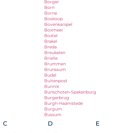
Borger
Born
Borne
Boskoop
Bovenkarspel
Boxmeer
Boxtel
Brakel
Breda
Breukelen
Brielle
Brummen
Brunssum
Budel
Buitenpost
Bunnik
Bunschoten-Spakenburg
Burgerbrug
Burgh-Haamstede
Burgum
Bussum
C
D
E