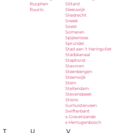
Rucphen
Sittard
Ruurlo
Sleeuwijk
Sliedrecht
Sneek
Soest
Someren
Spijkenisse
Sprundel
Stad aan ’t Haringvliet
Stadskanaal
Staphorst
Stavoren
Steenbergen
Steenwijk
Stein
Stellendam
Stevensbeek
Stiens
Surhuisterveen
Swifterbant
s-Gravenzande
s-Hertogenbosch
T
U
V