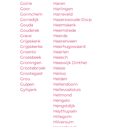
Goirle
Haren
Goor
Harlingen
Gorinchem
Harreveld
Gorredijk
Hazerswoude-Dorp
Gouda
Heemskerk
Gouderak
Heemstede
Grave
Heerde
Grijpskerk
Heerenveen
Grijpskerke
Heerhugowaard
Groenlo
Heerlen
Groesbeek
Heesch
Groningen
Heeswijk Dinther
Grootebroek
Heeze
Grootegast
Heiloo
Grou
Helden
Gulpen
Hellendoorn
Gytsjerk
Hellevoetsluis
Helmond
Hengelo
Hengstdijk
Heythuysen
Hillegom
Hilversum