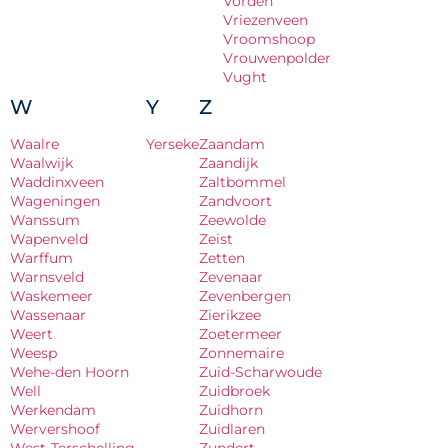
Vorden
Vriezenveen
Vroomshoop
Vrouwenpolder
Vught
W
Y
Z
Waalre
Yerseke
Zaandam
Waalwijk
Zaandijk
Waddinxveen
Zaltbommel
Wageningen
Zandvoort
Wanssum
Zeewolde
Wapenveld
Zeist
Warffum
Zetten
Warnsveld
Zevenaar
Waskemeer
Zevenbergen
Wassenaar
Zierikzee
Weert
Zoetermeer
Weesp
Zonnemaire
Wehe-den Hoorn
Zuid-Scharwoude
Well
Zuidbroek
Werkendam
Zuidhorn
Wervershoof
Zuidlaren
West-Terschelling
Zundert