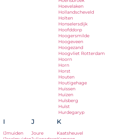
Hoensbroek
Hoevelaken
Hollandscheveld
Holten
Honselersdijk
Hoofddorp
Hoogersmilde
Hoogeveen
Hoogezand
Hoogvliet Rotterdam
Hoorn
Horn
Horst
Houten
Houtigehage
Huissen
Huizen
Hulsberg
Hulst
Hurdegaryp
I
J
K
IJmuiden
Joure
Kaatsheuvel
IJsselmuiden
Julianadorp
Kampen