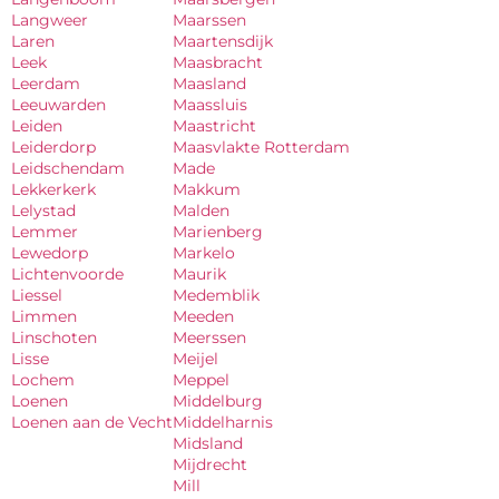
Langweer
Maarssen
Laren
Maartensdijk
Leek
Maasbracht
Leerdam
Maasland
Leeuwarden
Maassluis
Leiden
Maastricht
Leiderdorp
Maasvlakte Rotterdam
Leidschendam
Made
Lekkerkerk
Makkum
Lelystad
Malden
Lemmer
Marienberg
Lewedorp
Markelo
Lichtenvoorde
Maurik
Liessel
Medemblik
Limmen
Meeden
Linschoten
Meerssen
Lisse
Meijel
Lochem
Meppel
Loenen
Middelburg
Loenen aan de Vecht
Middelharnis
Midsland
Mijdrecht
Mill