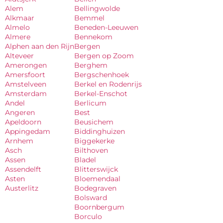
Alem
Bellingwolde
Alkmaar
Bemmel
Almelo
Beneden-Leeuwen
Almere
Bennekom
Alphen aan den Rijn
Bergen
Alteveer
Bergen op Zoom
Amerongen
Berghem
Amersfoort
Bergschenhoek
Amstelveen
Berkel en Rodenrijs
Amsterdam
Berkel-Enschot
Andel
Berlicum
Angeren
Best
Apeldoorn
Beusichem
Appingedam
Biddinghuizen
Arnhem
Biggekerke
Asch
Bilthoven
Assen
Bladel
Assendelft
Blitterswijck
Asten
Bloemendaal
Austerlitz
Bodegraven
Bolsward
Boornbergum
Borculo