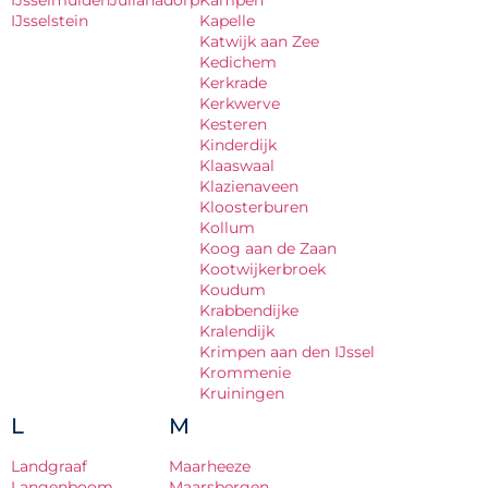
IJsselstein
Kapelle
Katwijk aan Zee
Kedichem
Kerkrade
Kerkwerve
Kesteren
Kinderdijk
Klaaswaal
Klazienaveen
Kloosterburen
Kollum
Koog aan de Zaan
Kootwijkerbroek
Koudum
Krabbendijke
Kralendijk
Krimpen aan den IJssel
Krommenie
Kruiningen
L
M
Landgraaf
Maarheeze
Langenboom
Maarsbergen