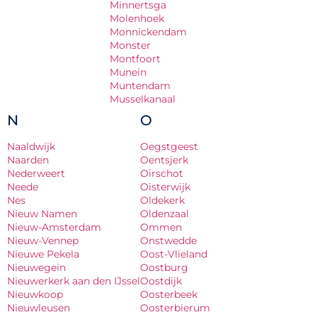
Minnertsga
Molenhoek
Monnickendam
Monster
Montfoort
Munein
Muntendam
Musselkanaal
N
O
Naaldwijk
Oegstgeest
Naarden
Oentsjerk
Nederweert
Oirschot
Neede
Oisterwijk
Nes
Oldekerk
Nieuw Namen
Oldenzaal
Nieuw-Amsterdam
Ommen
Nieuw-Vennep
Onstwedde
Nieuwe Pekela
Oost-Vlieland
Nieuwegein
Oostburg
Nieuwerkerk aan den IJssel
Oostdijk
Nieuwkoop
Oosterbeek
Nieuwleusen
Oosterbierum