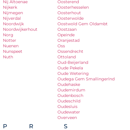
Nij Altoenae
Oosterend
Nijkerk
Oosterhesselen
Nijmegen
Oosterhout
Nijverdal
Oosterwolde
Noordwijk
Oostwold Gem Oldambt
Noordwijkerhout
Oostzaan
Norg
Opeinde
Notter
Oranjestad
Nuenen
Oss
Nunspeet
Ossendrecht
Nuth
Ottoland
Oud-Beijerland
Oude Pekela
Oude Wetering
Oudega Gem Smallingerlnd
Oudehaske
Oudemirdum
Oudenbosch
Oudeschild
Oudesluis
Oudewater
Overveen
P
R
S