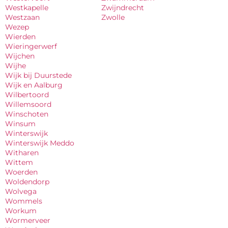
Westkapelle
Zwijndrecht
Westzaan
Zwolle
Wezep
Wierden
Wieringerwerf
Wijchen
Wijhe
Wijk bij Duurstede
Wijk en Aalburg
Wilbertoord
Willemsoord
Winschoten
Winsum
Winterswijk
Winterswijk Meddo
Witharen
Wittem
Woerden
Woldendorp
Wolvega
Wommels
Workum
Wormerveer