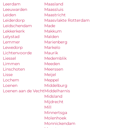
Leerdam
Maasland
Leeuwarden
Maassluis
Leiden
Maastricht
Leiderdorp
Maasvlakte Rotterdam
Leidschendam
Made
Lekkerkerk
Makkum
Lelystad
Malden
Lemmer
Marienberg
Lewedorp
Markelo
Lichtenvoorde
Maurik
Liessel
Medemblik
Limmen
Meeden
Linschoten
Meerssen
Lisse
Meijel
Lochem
Meppel
Loenen
Middelburg
Loenen aan de Vecht
Middelharnis
Midsland
Mijdrecht
Mill
Minnertsga
Molenhoek
Monnickendam