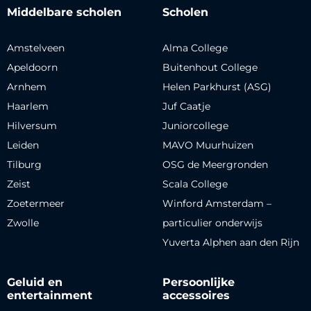
Middelbare scholen
Scholen
Amstelveen
Alma College
Apeldoorn
Buitenhout College
Arnhem
Helen Parkhurst (ASG)
Haarlem
Juf Caatje
Hilversum
Juniorcollege
Leiden
MAVO Muurhuizen
Tilburg
OSG de Meergronden
Zeist
Scala College
Zoetermeer
Winford Amsterdam –
Zwolle
particulier onderwijs
Yuverta Alphen aan den Rijn
Geluid en
Persoonlijke
entertainment
accessoires