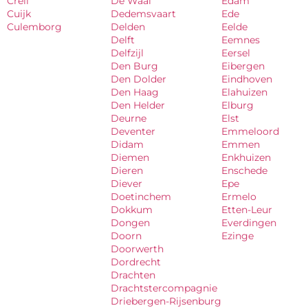
Creil
De Waal
Edam
Cuijk
Dedemsvaart
Ede
Culemborg
Delden
Eelde
Delft
Eemnes
Delfzijl
Eersel
Den Burg
Eibergen
Den Dolder
Eindhoven
Den Haag
Elahuizen
Den Helder
Elburg
Deurne
Elst
Deventer
Emmeloord
Didam
Emmen
Diemen
Enkhuizen
Dieren
Enschede
Diever
Epe
Doetinchem
Ermelo
Dokkum
Etten-Leur
Dongen
Everdingen
Doorn
Ezinge
Doorwerth
Dordrecht
Drachten
Drachtstercompagnie
Driebergen-Rijsenburg