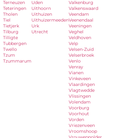
Terneuzen
Uden
Valkenburg
Teteringen
Uithoorn
Valkenswaard
Tholen
Uithuizen
Veendam
Tiel
Uithuizermeeden
Veenendaal
Tietjerk
Urk
Veeningen
Tilburg
Utrecht
Veghel
Tilligte
Veldhoven
Tubbergen
Velp
Twello
Velsen-Zuid
Tzum
Velserbroek
Tzummarum
Venlo
Venray
Vianen
Vinkeveen
Vlaardingen
Vlagtwedde
Vlissingen
Volendam
Voorburg
Voorhout
Vorden
Vriezenveen
Vroomshoop
Vrouwenpolder