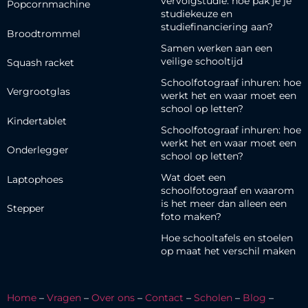
vervolgstudie: hoe pak je je
Popcornmachine
studiekeuze en
studiefinanciering aan?
Broodtrommel
Samen werken aan een
veilige schooltijd
Squash racket
Schoolfotograaf inhuren: hoe
Vergrootglas
werkt het en waar moet een
school op letten?
Kindertablet
Schoolfotograaf inhuren: hoe
werkt het en waar moet een
Onderlegger
school op letten?
Wat doet een
Laptophoes
schoolfotograaf en waarom
is het meer dan alleen een
Stepper
foto maken?
Hoe schooltafels en stoelen
op maat het verschil maken
Home
–
Vragen
–
Over ons
–
Contact
–
Scholen
–
Blog
–