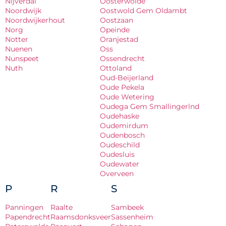
Nijverdal
Oosterwolde
Noordwijk
Oostwold Gem Oldambt
Noordwijkerhout
Oostzaan
Norg
Opeinde
Notter
Oranjestad
Nuenen
Oss
Nunspeet
Ossendrecht
Nuth
Ottoland
Oud-Beijerland
Oude Pekela
Oude Wetering
Oudega Gem Smallingerlnd
Oudehaske
Oudemirdum
Oudenbosch
Oudeschild
Oudesluis
Oudewater
Overveen
P
R
S
Panningen
Raalte
Sambeek
Papendrecht
Raamsdonksveer
Sassenheim