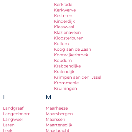
Kerkrade
Kerkwerve
Kesteren
Kinderdijk
Klaaswaal
Klazienaveen
Kloosterburen
Kollum
Koog aan de Zaan
Kootwijkerbroek
Koudum
Krabbendijke
Kralendijk
Krimpen aan den IJssel
Krommenie
Kruiningen
L
M
Landgraaf
Maarheeze
Langenboom
Maarsbergen
Langweer
Maarssen
Laren
Maartensdijk
Leek
Maasbracht