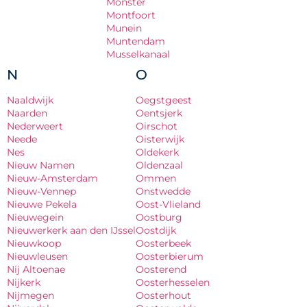
Monster
Montfoort
Munein
Muntendam
Musselkanaal
N
O
Naaldwijk
Oegstgeest
Naarden
Oentsjerk
Nederweert
Oirschot
Neede
Oisterwijk
Nes
Oldekerk
Nieuw Namen
Oldenzaal
Nieuw-Amsterdam
Ommen
Nieuw-Vennep
Onstwedde
Nieuwe Pekela
Oost-Vlieland
Nieuwegein
Oostburg
Nieuwerkerk aan den IJssel
Oostdijk
Nieuwkoop
Oosterbeek
Nieuwleusen
Oosterbierum
Nij Altoenae
Oosterend
Nijkerk
Oosterhesselen
Nijmegen
Oosterhout