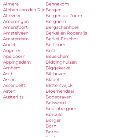
Almere
Bennekom
Alphen aan den Rijn
Bergen
Alteveer
Bergen op Zoom
Amerongen
Berghem
Amersfoort
Bergschenhoek
Amstelveen
Berkel en Rodenrijs
Amsterdam
Berkel-Enschot
Andel
Berlicum
Angeren
Best
Apeldoorn
Beusichem
Appingedam
Biddinghuizen
Arnhem
Biggekerke
Asch
Bilthoven
Assen
Bladel
Assendelft
Blitterswijck
Asten
Bloemendaal
Austerlitz
Bodegraven
Bolsward
Boornbergum
Borculo
Borger
Born
Borne