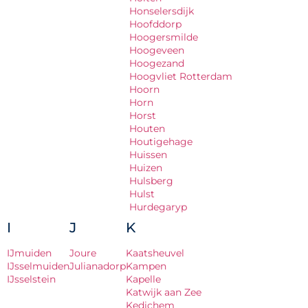
Honselersdijk
Hoofddorp
Hoogersmilde
Hoogeveen
Hoogezand
Hoogvliet Rotterdam
Hoorn
Horn
Horst
Houten
Houtigehage
Huissen
Huizen
Hulsberg
Hulst
Hurdegaryp
I
J
K
IJmuiden
Joure
Kaatsheuvel
IJsselmuiden
Julianadorp
Kampen
IJsselstein
Kapelle
Katwijk aan Zee
Kedichem