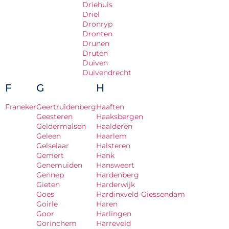
Driehuis
Driel
Dronryp
Dronten
Drunen
Druten
Duiven
Duivendrecht
F
G
H
Franeker
Geertruidenberg
Haaften
Geesteren
Haaksbergen
Geldermalsen
Haalderen
Geleen
Haarlem
Gelselaar
Halsteren
Gemert
Hank
Genemuiden
Hansweert
Gennep
Hardenberg
Gieten
Harderwijk
Goes
Hardinxveld-Giessendam
Goirle
Haren
Goor
Harlingen
Gorinchem
Harreveld