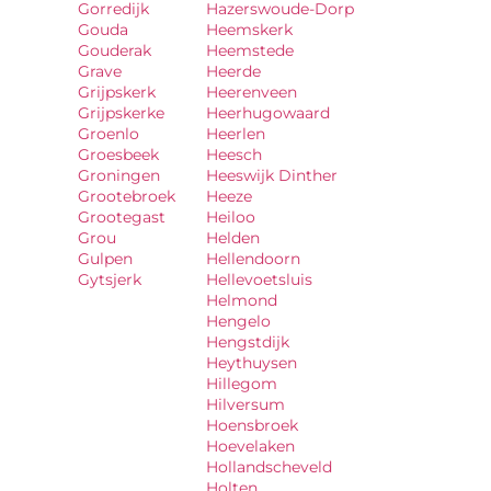
Gorredijk
Hazerswoude-Dorp
Gouda
Heemskerk
Gouderak
Heemstede
Grave
Heerde
Grijpskerk
Heerenveen
Grijpskerke
Heerhugowaard
Groenlo
Heerlen
Groesbeek
Heesch
Groningen
Heeswijk Dinther
Grootebroek
Heeze
Grootegast
Heiloo
Grou
Helden
Gulpen
Hellendoorn
Gytsjerk
Hellevoetsluis
Helmond
Hengelo
Hengstdijk
Heythuysen
Hillegom
Hilversum
Hoensbroek
Hoevelaken
Hollandscheveld
Holten