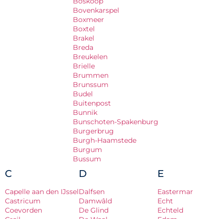
Boskoop
Bovenkarspel
Boxmeer
Boxtel
Brakel
Breda
Breukelen
Brielle
Brummen
Brunssum
Budel
Buitenpost
Bunnik
Bunschoten-Spakenburg
Burgerbrug
Burgh-Haamstede
Burgum
Bussum
C
D
E
Capelle aan den IJssel
Dalfsen
Eastermar
Castricum
Damwâld
Echt
Coevorden
De Glind
Echteld