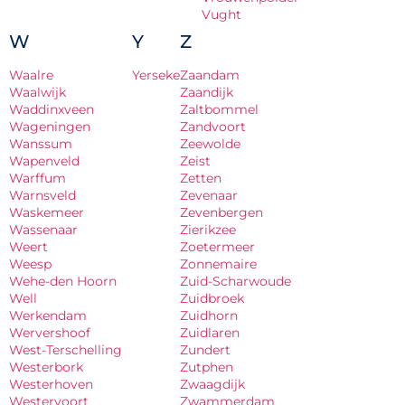
Vught
W
Y
Z
Waalre
Yerseke
Zaandam
Waalwijk
Zaandijk
Waddinxveen
Zaltbommel
Wageningen
Zandvoort
Wanssum
Zeewolde
Wapenveld
Zeist
Warffum
Zetten
Warnsveld
Zevenaar
Waskemeer
Zevenbergen
Wassenaar
Zierikzee
Weert
Zoetermeer
Weesp
Zonnemaire
Wehe-den Hoorn
Zuid-Scharwoude
Well
Zuidbroek
Werkendam
Zuidhorn
Wervershoof
Zuidlaren
West-Terschelling
Zundert
Westerbork
Zutphen
Westerhoven
Zwaagdijk
Westervoort
Zwammerdam