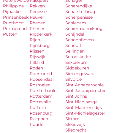
Paterswolde
Rasquert
Schagen
Philippine
Rekken
Scharendijke
Pijnacker
Renesse
Scharsterbrug
Prinsenbeek
Reuver
Scherpenisse
Punthorst
Rheden
Schiedam
Purmerend
Rhenen
Schiermonnikoog
Putten
Ridderkerk
Schijndel
Rijen
Schoonhoven
Rijnsburg
Schoorl
Rijssen
Sellingen
Rijswijk
Serooskerke
Rilland
Sexbierum
Roden
Siddeburen
Roermond
Siebengewald
Roosendaal
Silvolde
Rosmalen
Sint Annaparochie
Rotsterhaule
Sint Jacobiparochie
Rotterdam
Sint Johns
Rottevalle
Sint Nicolaasga
Rottum
Sint-Maartensdijk
Rozenburg
Sint-Michielsgestel
Rucphen
Sittard
Ruurlo
Sleeuwijk
Sliedrecht