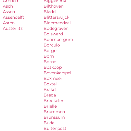
Arnhem
Biggekerke
Asch
Bilthoven
Assen
Bladel
Assendelft
Blitterswijck
Asten
Bloemendaal
Austerlitz
Bodegraven
Bolsward
Boornbergum
Borculo
Borger
Born
Borne
Boskoop
Bovenkarspel
Boxmeer
Boxtel
Brakel
Breda
Breukelen
Brielle
Brummen
Brunssum
Budel
Buitenpost