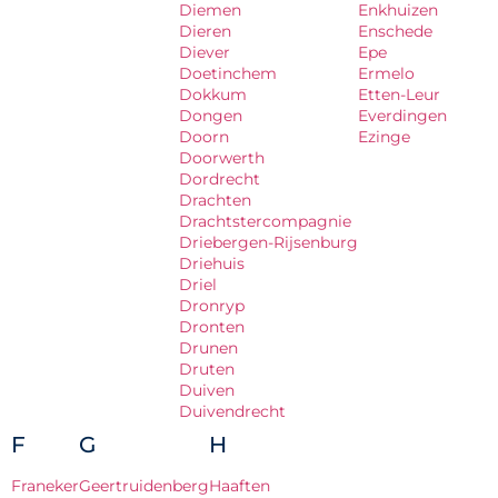
Diemen
Enkhuizen
Dieren
Enschede
Diever
Epe
Doetinchem
Ermelo
Dokkum
Etten-Leur
Dongen
Everdingen
Doorn
Ezinge
Doorwerth
Dordrecht
Drachten
Drachtstercompagnie
Driebergen-Rijsenburg
Driehuis
Driel
Dronryp
Dronten
Drunen
Druten
Duiven
Duivendrecht
F
G
H
Franeker
Geertruidenberg
Haaften