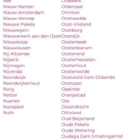
Nes
Oldekerk
Nieuw Namen
Oldenzaal
Nieuw-Amsterdam
Ommen
Nieuw-Vennep
Onstwedde
Nieuwe Pekela
Oost-Vlieland
Nieuwegein
Oostburg
Nieuwerkerk aan den IJssel
Oostdijk
Nieuwkoop
Oosterbeek
Nieuwleusen
Oosterbierum
Nij Altoenae
Oosterend
Nijkerk
Oosterhesselen
Nijmegen
Oosterhout
Nijverdal
Oosterwolde
Noordwijk
Oostwold Gem Oldambt
Noordwijkerhout
Oostzaan
Norg
Opeinde
Notter
Oranjestad
Nuenen
Oss
Nunspeet
Ossendrecht
Nuth
Ottoland
Oud-Beijerland
Oude Pekela
Oude Wetering
Oudega Gem Smallingerlnd