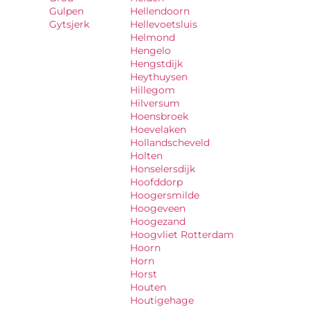
Gulpen
Hellendoorn
Gytsjerk
Hellevoetsluis
Helmond
Hengelo
Hengstdijk
Heythuysen
Hillegom
Hilversum
Hoensbroek
Hoevelaken
Hollandscheveld
Holten
Honselersdijk
Hoofddorp
Hoogersmilde
Hoogeveen
Hoogezand
Hoogvliet Rotterdam
Hoorn
Horn
Horst
Houten
Houtigehage