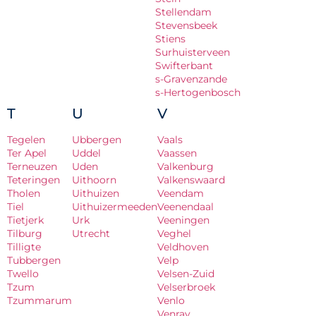
Stellendam
Stevensbeek
Stiens
Surhuisterveen
Swifterbant
s-Gravenzande
s-Hertogenbosch
T
U
V
Tegelen
Ubbergen
Vaals
Ter Apel
Uddel
Vaassen
Terneuzen
Uden
Valkenburg
Teteringen
Uithoorn
Valkenswaard
Tholen
Uithuizen
Veendam
Tiel
Uithuizermeeden
Veenendaal
Tietjerk
Urk
Veeningen
Tilburg
Utrecht
Veghel
Tilligte
Veldhoven
Tubbergen
Velp
Twello
Velsen-Zuid
Tzum
Velserbroek
Tzummarum
Venlo
Venray