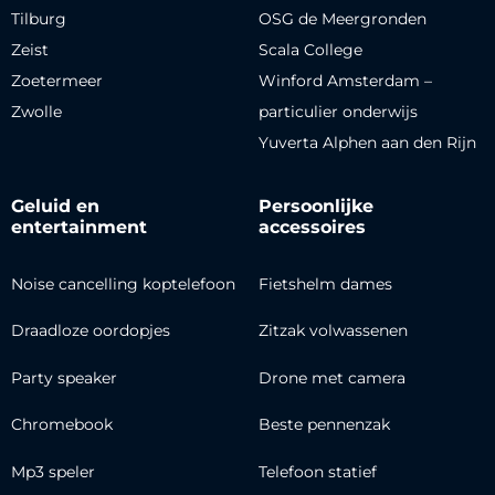
Tilburg
OSG de Meergronden
Zeist
Scala College
Zoetermeer
Winford Amsterdam –
Zwolle
particulier onderwijs
Yuverta Alphen aan den Rijn
Geluid en
Persoonlijke
entertainment
accessoires
Noise cancelling koptelefoon
Fietshelm dames
Draadloze oordopjes
Zitzak volwassenen
Party speaker
Drone met camera
Chromebook
Beste pennenzak
Mp3 speler
Telefoon statief