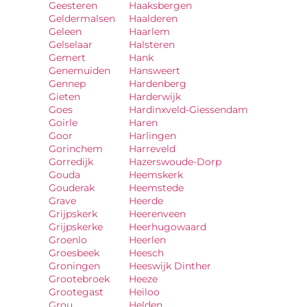
Geesteren
Haaksbergen
Geldermalsen
Haalderen
Geleen
Haarlem
Gelselaar
Halsteren
Gemert
Hank
Genemuiden
Hansweert
Gennep
Hardenberg
Gieten
Harderwijk
Goes
Hardinxveld-Giessendam
Goirle
Haren
Goor
Harlingen
Gorinchem
Harreveld
Gorredijk
Hazerswoude-Dorp
Gouda
Heemskerk
Gouderak
Heemstede
Grave
Heerde
Grijpskerk
Heerenveen
Grijpskerke
Heerhugowaard
Groenlo
Heerlen
Groesbeek
Heesch
Groningen
Heeswijk Dinther
Grootebroek
Heeze
Grootegast
Heiloo
Grou
Helden