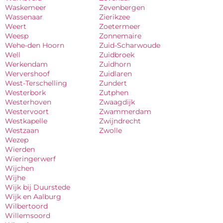
Waskemeer
Zevenbergen
Wassenaar
Zierikzee
Weert
Zoetermeer
Weesp
Zonnemaire
Wehe-den Hoorn
Zuid-Scharwoude
Well
Zuidbroek
Werkendam
Zuidhorn
Wervershoof
Zuidlaren
West-Terschelling
Zundert
Westerbork
Zutphen
Westerhoven
Zwaagdijk
Westervoort
Zwammerdam
Westkapelle
Zwijndrecht
Westzaan
Zwolle
Wezep
Wierden
Wieringerwerf
Wijchen
Wijhe
Wijk bij Duurstede
Wijk en Aalburg
Wilbertoord
Willemsoord