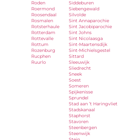
Roden
Siddeburen
Roermond
Siebengewald
Roosendaal
Silvolde
Rosmalen
Sint Annaparochie
Rotsterhaule
Sint Jacobiparochie
Rotterdam
Sint Johns
Rottevalle
Sint Nicolaasga
Rottum
Sint-Maartensdijk
Rozenburg
Sint-Michielsgestel
Rucphen
Sittard
Ruurlo
Sleeuwijk
Sliedrecht
Sneek
Soest
Someren
Spijkenisse
Sprundel
Stad aan ’t Haringvliet
Stadskanaal
Staphorst
Stavoren
Steenbergen
Steenwijk
Stein