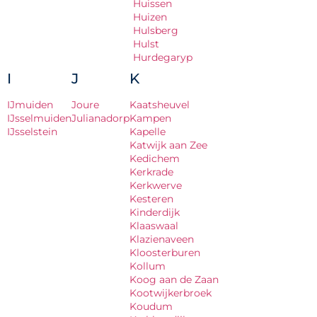
Huissen
Huizen
Hulsberg
Hulst
Hurdegaryp
I
J
K
IJmuiden
Joure
Kaatsheuvel
IJsselmuiden
Julianadorp
Kampen
IJsselstein
Kapelle
Katwijk aan Zee
Kedichem
Kerkrade
Kerkwerve
Kesteren
Kinderdijk
Klaaswaal
Klazienaveen
Kloosterburen
Kollum
Koog aan de Zaan
Kootwijkerbroek
Koudum