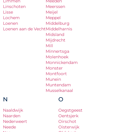
Limmen
Meeden
Linschoten
Meerssen
Lisse
Meijel
Lochem
Meppel
Loenen
Middelburg
Loenen aan de Vecht
Middelharnis
Midsland
Mijdrecht
Mill
Minnertsga
Molenhoek
Monnickendam
Monster
Montfoort
Munein
Muntendam
Musselkanaal
N
O
Naaldwijk
Oegstgeest
Naarden
Oentsjerk
Nederweert
Oirschot
Neede
Oisterwijk