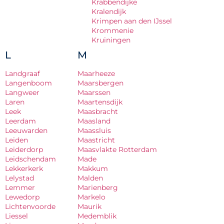
Krabbendijke
Kralendijk
Krimpen aan den IJssel
Krommenie
Kruiningen
L
M
Landgraaf
Maarheeze
Langenboom
Maarsbergen
Langweer
Maarssen
Laren
Maartensdijk
Leek
Maasbracht
Leerdam
Maasland
Leeuwarden
Maassluis
Leiden
Maastricht
Leiderdorp
Maasvlakte Rotterdam
Leidschendam
Made
Lekkerkerk
Makkum
Lelystad
Malden
Lemmer
Marienberg
Lewedorp
Markelo
Lichtenvoorde
Maurik
Liessel
Medemblik