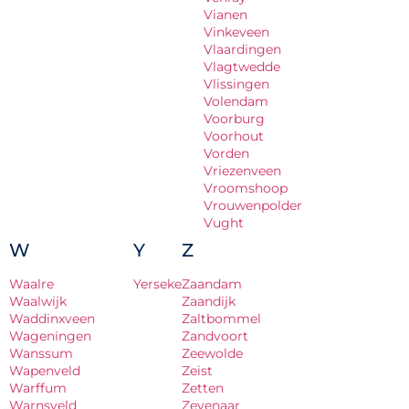
Vianen
Vinkeveen
Vlaardingen
Vlagtwedde
Vlissingen
Volendam
Voorburg
Voorhout
Vorden
Vriezenveen
Vroomshoop
Vrouwenpolder
Vught
W
Y
Z
Waalre
Yerseke
Zaandam
Waalwijk
Zaandijk
Waddinxveen
Zaltbommel
Wageningen
Zandvoort
Wanssum
Zeewolde
Wapenveld
Zeist
Warffum
Zetten
Warnsveld
Zevenaar