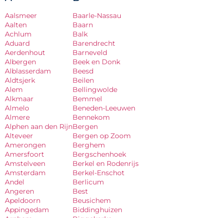
Aalsmeer
Baarle-Nassau
Aalten
Baarn
Achlum
Balk
Aduard
Barendrecht
Aerdenhout
Barneveld
Albergen
Beek en Donk
Alblasserdam
Beesd
Aldtsjerk
Beilen
Alem
Bellingwolde
Alkmaar
Bemmel
Almelo
Beneden-Leeuwen
Almere
Bennekom
Alphen aan den Rijn
Bergen
Alteveer
Bergen op Zoom
Amerongen
Berghem
Amersfoort
Bergschenhoek
Amstelveen
Berkel en Rodenrijs
Amsterdam
Berkel-Enschot
Andel
Berlicum
Angeren
Best
Apeldoorn
Beusichem
Appingedam
Biddinghuizen