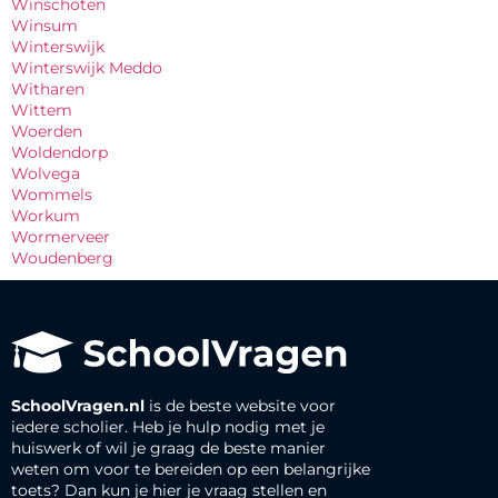
Winschoten
Winsum
Winterswijk
Winterswijk Meddo
Witharen
Wittem
Woerden
Woldendorp
Wolvega
Wommels
Workum
Wormerveer
Woudenberg
SchoolVragen.nl
is de beste website voor
iedere scholier. Heb je hulp nodig met je
huiswerk of wil je graag de beste manier
weten om voor te bereiden op een belangrijke
toets? Dan kun je hier je vraag stellen en