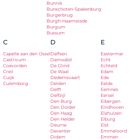
Bunnik
Bunschoten-Spakenburg
Burgerbrug
Burgh-Haamstede
Burgum
Bussum
C
D
E
Capelle aan den IJssel
Dalfsen
Eastermar
Castricum
Damwâld
Echt
Coevorden
De Glind
Echteld
Creil
De Waal
Edam
Cuijk
Dedemsvaart
Ede
Culemborg
Delden
Eelde
Delft
Eemnes
Delfzijl
Eersel
Den Burg
Eibergen
Den Dolder
Eindhoven
Den Haag
Elahuizen
Den Helder
Elburg
Deurne
Elst
Deventer
Emmeloord
Didam
Emmen