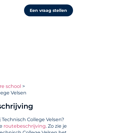
Een vraag stellen
re school
lege Velsen
chrijving
j Technisch College Velsen?
de
routebeschrijving
. Zo zie je
Technisch College Velsen het