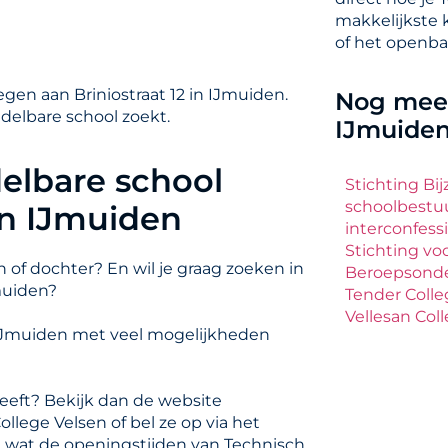
makkelijkste 
of het openba
gen aan Briniostraat 12 in IJmuiden.
Nog meer
delbare school zoekt.
IJmuide
elbare school
Stichting Bi
schoolbestuu
in IJmuiden
interconfessi
Stichting vo
 of dochter? En wil je graag zoeken in
Beroepsonde
muiden?
Tender Coll
Vellesan Col
n IJmuiden met veel mogelijkheden
eeft? Bekijk dan de website
llege Velsen of bel ze op via het
t wat de openingstijden van Technisch