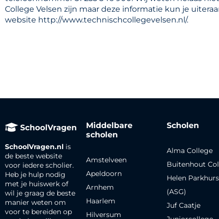
College Velsen zijn maar deze informatie kun je uiter
website http://www.technischcollegevelsen.nl/.
Middelbare
Scholen
scholen
SchoolVragen.nl
is
Alma College
de beste website
Amstelveen
Buitenhout Col
voor iedere scholier.
Apeldoorn
Heb je hulp nodig
Helen Parkhurs
met je huiswerk of
Arnhem
(ASG)
wil je graag de beste
Haarlem
manier weten om
Juf Caatje
voor te bereiden op
Hilversum
Juniorcollege