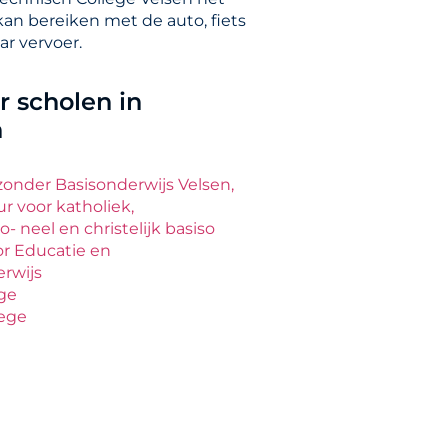
kan bereiken met de auto, fiets
ar vervoer.
 scholen in
n
jzonder Basisonderwijs Velsen,
r voor katholiek,
o- neel en christelijk basiso
or Educatie en
rwijs
ege
lege