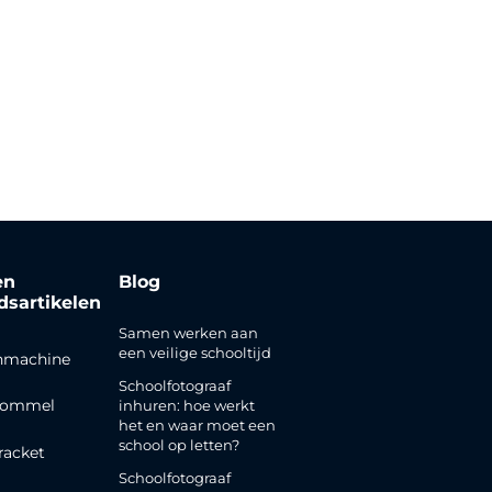
en
Blog
jdsartikelen
Samen werken aan
een veilige schooltijd
nmachine
Schoolfotograaf
rommel
inhuren: hoe werkt
het en waar moet een
school op letten?
racket
Schoolfotograaf