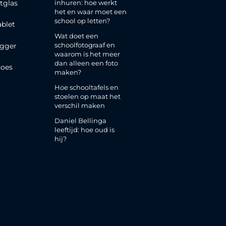
inhuren: hoe werkt
tglas
het en waar moet een
school op letten?
ablet
Wat doet een
schoolfotograaf en
gger
waarom is het meer
dan alleen een foto
oes
maken?
Hoe schooltafels en
stoelen op maat het
verschil maken
Daniel Bellinga
leeftijd: hoe oud is
hij?