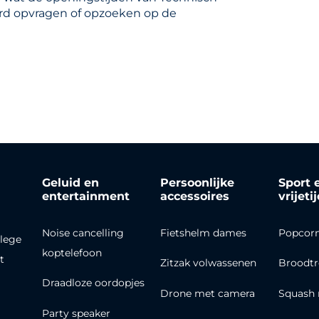
aard opvragen of opzoeken op de
Geluid en
Persoonlijke
Sport 
entertainment
accessoires
vrijeti
Noise cancelling
Fietshelm dames
Popcor
lege
koptelefoon
t
Zitzak volwassenen
Broodt
Draadloze oordopjes
Drone met camera
Squash 
Party speaker