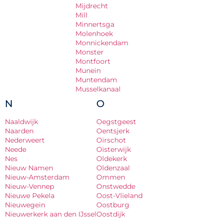
Mijdrecht
Mill
Minnertsga
Molenhoek
Monnickendam
Monster
Montfoort
Munein
Muntendam
Musselkanaal
N
O
Naaldwijk
Oegstgeest
Naarden
Oentsjerk
Nederweert
Oirschot
Neede
Oisterwijk
Nes
Oldekerk
Nieuw Namen
Oldenzaal
Nieuw-Amsterdam
Ommen
Nieuw-Vennep
Onstwedde
Nieuwe Pekela
Oost-Vlieland
Nieuwegein
Oostburg
Nieuwerkerk aan den IJssel
Oostdijk