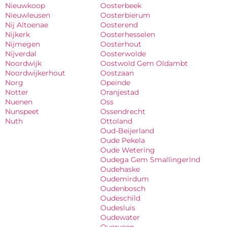
Nieuwkoop
Oosterbeek
Nieuwleusen
Oosterbierum
Nij Altoenae
Oosterend
Nijkerk
Oosterhesselen
Nijmegen
Oosterhout
Nijverdal
Oosterwolde
Noordwijk
Oostwold Gem Oldambt
Noordwijkerhout
Oostzaan
Norg
Opeinde
Notter
Oranjestad
Nuenen
Oss
Nunspeet
Ossendrecht
Nuth
Ottoland
Oud-Beijerland
Oude Pekela
Oude Wetering
Oudega Gem Smallingerlnd
Oudehaske
Oudemirdum
Oudenbosch
Oudeschild
Oudesluis
Oudewater