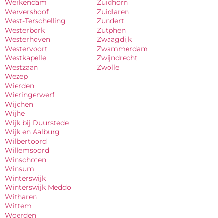
Werkendam
Zuidhorn
Wervershoof
Zuidlaren
West-Terschelling
Zundert
Westerbork
Zutphen
Westerhoven
Zwaagdijk
Westervoort
Zwammerdam
Westkapelle
Zwijndrecht
Westzaan
Zwolle
Wezep
Wierden
Wieringerwerf
Wijchen
Wijhe
Wijk bij Duurstede
Wijk en Aalburg
Wilbertoord
Willemsoord
Winschoten
Winsum
Winterswijk
Winterswijk Meddo
Witharen
Wittem
Woerden