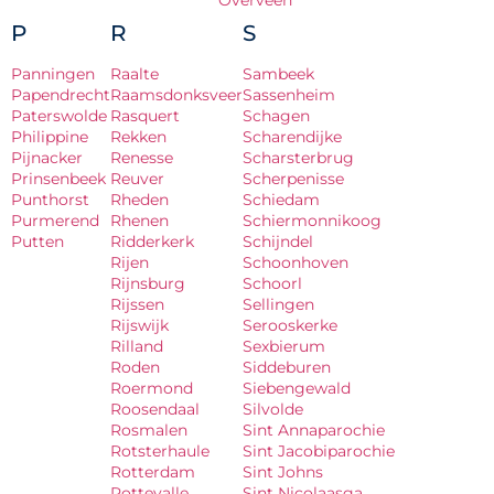
Overveen
P
R
S
Panningen
Raalte
Sambeek
Papendrecht
Raamsdonksveer
Sassenheim
Paterswolde
Rasquert
Schagen
Philippine
Rekken
Scharendijke
Pijnacker
Renesse
Scharsterbrug
Prinsenbeek
Reuver
Scherpenisse
Punthorst
Rheden
Schiedam
Purmerend
Rhenen
Schiermonnikoog
Putten
Ridderkerk
Schijndel
Rijen
Schoonhoven
Rijnsburg
Schoorl
Rijssen
Sellingen
Rijswijk
Serooskerke
Rilland
Sexbierum
Roden
Siddeburen
Roermond
Siebengewald
Roosendaal
Silvolde
Rosmalen
Sint Annaparochie
Rotsterhaule
Sint Jacobiparochie
Rotterdam
Sint Johns
Rottevalle
Sint Nicolaasga