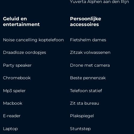
Yuverta Alphen aan den Rijn
Geluid en
Persoonlijke
entertainment
accessoires
Noise cancelling koptelefoon
Fietshelm dames
Draadloze oordopjes
Zitzak volwassenen
Party speaker
Drone met camera
Chromebook
Beste pennenzak
Mp3 speler
Telefoon statief
Macbook
Zit sta bureau
E-reader
Plakspiegel
Laptop
Stuntstep