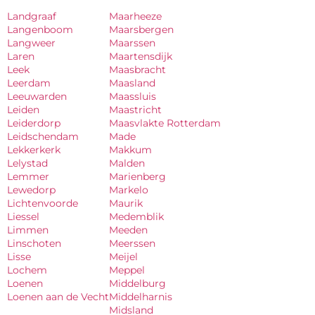
Landgraaf
Maarheeze
Langenboom
Maarsbergen
Langweer
Maarssen
Laren
Maartensdijk
Leek
Maasbracht
Leerdam
Maasland
Leeuwarden
Maassluis
Leiden
Maastricht
Leiderdorp
Maasvlakte Rotterdam
Leidschendam
Made
Lekkerkerk
Makkum
Lelystad
Malden
Lemmer
Marienberg
Lewedorp
Markelo
Lichtenvoorde
Maurik
Liessel
Medemblik
Limmen
Meeden
Linschoten
Meerssen
Lisse
Meijel
Lochem
Meppel
Loenen
Middelburg
Loenen aan de Vecht
Middelharnis
Midsland