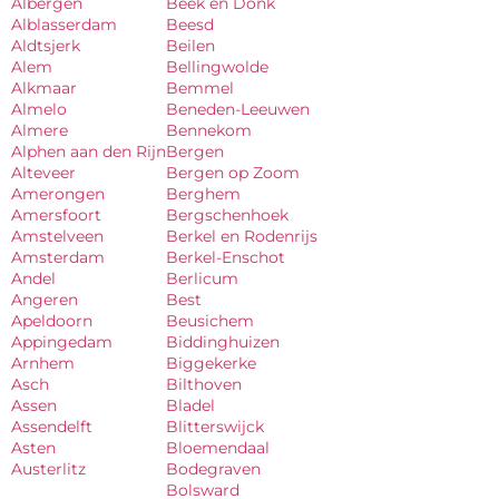
Albergen
Beek en Donk
Alblasserdam
Beesd
Aldtsjerk
Beilen
Alem
Bellingwolde
Alkmaar
Bemmel
Almelo
Beneden-Leeuwen
Almere
Bennekom
Alphen aan den Rijn
Bergen
Alteveer
Bergen op Zoom
Amerongen
Berghem
Amersfoort
Bergschenhoek
Amstelveen
Berkel en Rodenrijs
Amsterdam
Berkel-Enschot
Andel
Berlicum
Angeren
Best
Apeldoorn
Beusichem
Appingedam
Biddinghuizen
Arnhem
Biggekerke
Asch
Bilthoven
Assen
Bladel
Assendelft
Blitterswijck
Asten
Bloemendaal
Austerlitz
Bodegraven
Bolsward