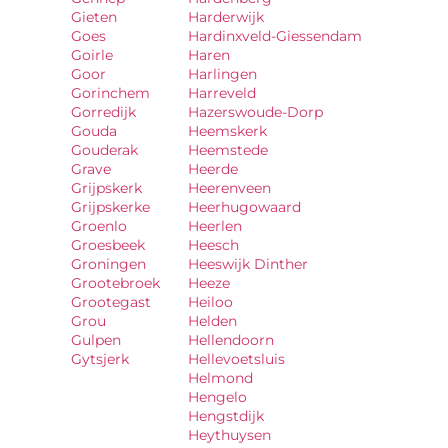
Gieten
Harderwijk
Goes
Hardinxveld-Giessendam
Goirle
Haren
Goor
Harlingen
Gorinchem
Harreveld
Gorredijk
Hazerswoude-Dorp
Gouda
Heemskerk
Gouderak
Heemstede
Grave
Heerde
Grijpskerk
Heerenveen
Grijpskerke
Heerhugowaard
Groenlo
Heerlen
Groesbeek
Heesch
Groningen
Heeswijk Dinther
Grootebroek
Heeze
Grootegast
Heiloo
Grou
Helden
Gulpen
Hellendoorn
Gytsjerk
Hellevoetsluis
Helmond
Hengelo
Hengstdijk
Heythuysen