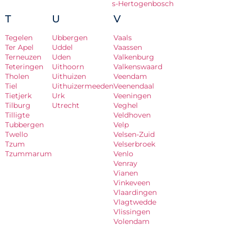
s-Hertogenbosch
T
U
V
Tegelen
Ubbergen
Vaals
Ter Apel
Uddel
Vaassen
Terneuzen
Uden
Valkenburg
Teteringen
Uithoorn
Valkenswaard
Tholen
Uithuizen
Veendam
Tiel
Uithuizermeeden
Veenendaal
Tietjerk
Urk
Veeningen
Tilburg
Utrecht
Veghel
Tilligte
Veldhoven
Tubbergen
Velp
Twello
Velsen-Zuid
Tzum
Velserbroek
Tzummarum
Venlo
Venray
Vianen
Vinkeveen
Vlaardingen
Vlagtwedde
Vlissingen
Volendam