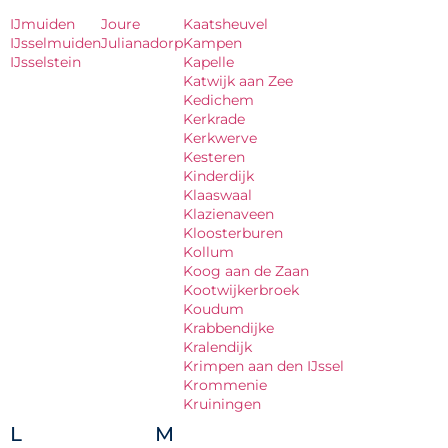
IJmuiden
Joure
Kaatsheuvel
IJsselmuiden
Julianadorp
Kampen
IJsselstein
Kapelle
Katwijk aan Zee
Kedichem
Kerkrade
Kerkwerve
Kesteren
Kinderdijk
Klaaswaal
Klazienaveen
Kloosterburen
Kollum
Koog aan de Zaan
Kootwijkerbroek
Koudum
Krabbendijke
Kralendijk
Krimpen aan den IJssel
Krommenie
Kruiningen
L
M