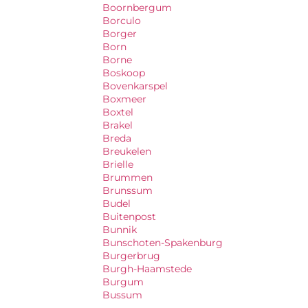
Boornbergum
Borculo
Borger
Born
Borne
Boskoop
Bovenkarspel
Boxmeer
Boxtel
Brakel
Breda
Breukelen
Brielle
Brummen
Brunssum
Budel
Buitenpost
Bunnik
Bunschoten-Spakenburg
Burgerbrug
Burgh-Haamstede
Burgum
Bussum