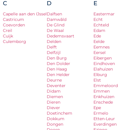
C
D
E
Capelle aan den IJssel
Dalfsen
Eastermar
Castricum
Damwâld
Echt
Coevorden
De Glind
Echteld
Creil
De Waal
Edam
Cuijk
Dedemsvaart
Ede
Culemborg
Delden
Eelde
Delft
Eemnes
Delfzijl
Eersel
Den Burg
Eibergen
Den Dolder
Eindhoven
Den Haag
Elahuizen
Den Helder
Elburg
Deurne
Elst
Deventer
Emmeloord
Didam
Emmen
Diemen
Enkhuizen
Dieren
Enschede
Diever
Epe
Doetinchem
Ermelo
Dokkum
Etten-Leur
Dongen
Everdingen
Doorn
Ezinge