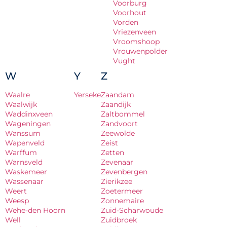
Voorburg
Voorhout
Vorden
Vriezenveen
Vroomshoop
Vrouwenpolder
Vught
W
Y
Z
Waalre
Yerseke
Zaandam
Waalwijk
Zaandijk
Waddinxveen
Zaltbommel
Wageningen
Zandvoort
Wanssum
Zeewolde
Wapenveld
Zeist
Warffum
Zetten
Warnsveld
Zevenaar
Waskemeer
Zevenbergen
Wassenaar
Zierikzee
Weert
Zoetermeer
Weesp
Zonnemaire
Wehe-den Hoorn
Zuid-Scharwoude
Well
Zuidbroek