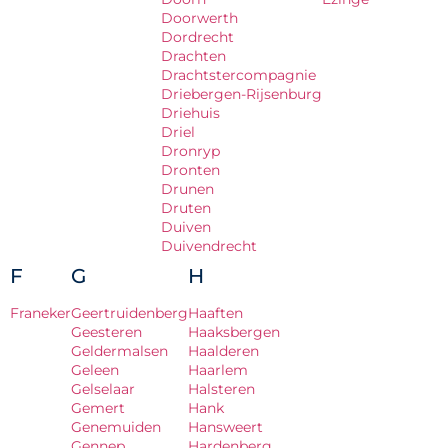
Doorwerth
Dordrecht
Drachten
Drachtstercompagnie
Driebergen-Rijsenburg
Driehuis
Driel
Dronryp
Dronten
Drunen
Druten
Duiven
Duivendrecht
F
G
H
Franeker
Geertruidenberg
Haaften
Geesteren
Haaksbergen
Geldermalsen
Haalderen
Geleen
Haarlem
Gelselaar
Halsteren
Gemert
Hank
Genemuiden
Hansweert
Gennep
Hardenberg