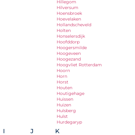
Hillegom
Hilversum
Hoensbroek
Hoevelaken
Hollandscheveld
Holten
Honselersdijk
Hoofddorp
Hoogersmilde
Hoogeveen
Hoogezand
Hoogvliet Rotterdam
Hoorn
Horn
Horst
Houten
Houtigehage
Huissen
Huizen
Hulsberg
Hulst
Hurdegaryp
I
J
K