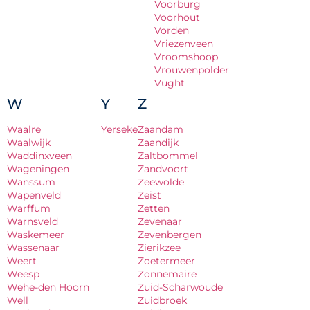
Voorburg
Voorhout
Vorden
Vriezenveen
Vroomshoop
Vrouwenpolder
Vught
W
Y
Z
Waalre
Yerseke
Zaandam
Waalwijk
Zaandijk
Waddinxveen
Zaltbommel
Wageningen
Zandvoort
Wanssum
Zeewolde
Wapenveld
Zeist
Warffum
Zetten
Warnsveld
Zevenaar
Waskemeer
Zevenbergen
Wassenaar
Zierikzee
Weert
Zoetermeer
Weesp
Zonnemaire
Wehe-den Hoorn
Zuid-Scharwoude
Well
Zuidbroek