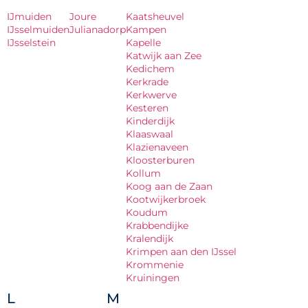
IJmuiden
Joure
Kaatsheuvel
IJsselmuiden
Julianadorp
Kampen
IJsselstein
Kapelle
Katwijk aan Zee
Kedichem
Kerkrade
Kerkwerve
Kesteren
Kinderdijk
Klaaswaal
Klazienaveen
Kloosterburen
Kollum
Koog aan de Zaan
Kootwijkerbroek
Koudum
Krabbendijke
Kralendijk
Krimpen aan den IJssel
Krommenie
Kruiningen
L
M