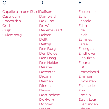
C
D
E
Capelle aan den IJssel
Dalfsen
Eastermar
Castricum
Damwâld
Echt
Coevorden
De Glind
Echteld
Creil
De Waal
Edam
Cuijk
Dedemsvaart
Ede
Culemborg
Delden
Eelde
Delft
Eemnes
Delfzijl
Eersel
Den Burg
Eibergen
Den Dolder
Eindhoven
Den Haag
Elahuizen
Den Helder
Elburg
Deurne
Elst
Deventer
Emmeloord
Didam
Emmen
Diemen
Enkhuizen
Dieren
Enschede
Diever
Epe
Doetinchem
Ermelo
Dokkum
Etten-Leur
Dongen
Everdingen
Doorn
Ezinge