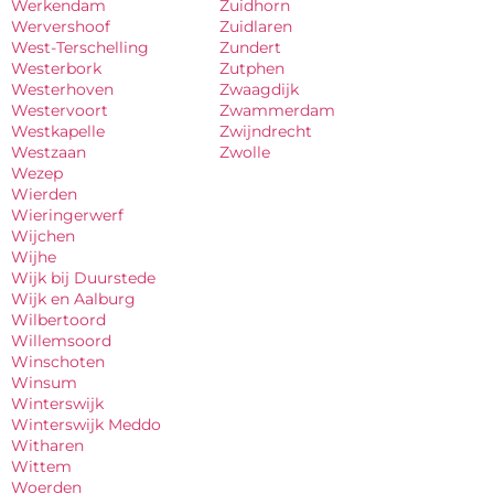
Werkendam
Zuidhorn
Wervershoof
Zuidlaren
West-Terschelling
Zundert
Westerbork
Zutphen
Westerhoven
Zwaagdijk
Westervoort
Zwammerdam
Westkapelle
Zwijndrecht
Westzaan
Zwolle
Wezep
Wierden
Wieringerwerf
Wijchen
Wijhe
Wijk bij Duurstede
Wijk en Aalburg
Wilbertoord
Willemsoord
Winschoten
Winsum
Winterswijk
Winterswijk Meddo
Witharen
Wittem
Woerden