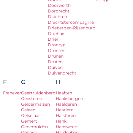
Doorwerth
Dordrecht
Drachten
Drachtstercompagnie
Driebergen-Rijsenburg
Driehuis
Driel
Dronryp
Dronten
Drunen
Druten
Duiven
Duivendrecht
F
G
H
Franeker
Geertruidenberg
Haaften
Geesteren
Haaksbergen
Geldermalsen
Haalderen
Geleen
Haarlem
Gelselaar
Halsteren
Gemert
Hank
Genemuiden
Hansweert
Gennep
Hardenberg