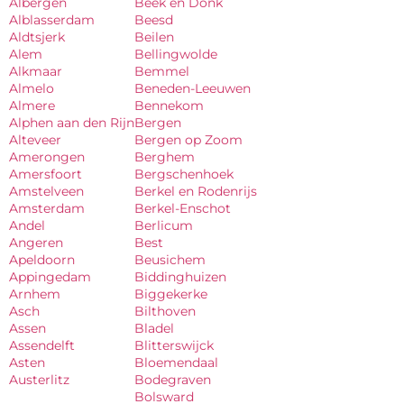
Albergen
Beek en Donk
Alblasserdam
Beesd
Aldtsjerk
Beilen
Alem
Bellingwolde
Alkmaar
Bemmel
Almelo
Beneden-Leeuwen
Almere
Bennekom
Alphen aan den Rijn
Bergen
Alteveer
Bergen op Zoom
Amerongen
Berghem
Amersfoort
Bergschenhoek
Amstelveen
Berkel en Rodenrijs
Amsterdam
Berkel-Enschot
Andel
Berlicum
Angeren
Best
Apeldoorn
Beusichem
Appingedam
Biddinghuizen
Arnhem
Biggekerke
Asch
Bilthoven
Assen
Bladel
Assendelft
Blitterswijck
Asten
Bloemendaal
Austerlitz
Bodegraven
Bolsward