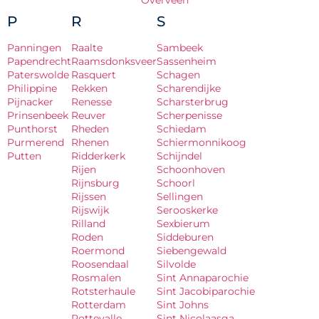
Overveen
P
R
S
Panningen
Raalte
Sambeek
Papendrecht
Raamsdonksveer
Sassenheim
Paterswolde
Rasquert
Schagen
Philippine
Rekken
Scharendijke
Pijnacker
Renesse
Scharsterbrug
Prinsenbeek
Reuver
Scherpenisse
Punthorst
Rheden
Schiedam
Purmerend
Rhenen
Schiermonnikoog
Putten
Ridderkerk
Schijndel
Rijen
Schoonhoven
Rijnsburg
Schoorl
Rijssen
Sellingen
Rijswijk
Serooskerke
Rilland
Sexbierum
Roden
Siddeburen
Roermond
Siebengewald
Roosendaal
Silvolde
Rosmalen
Sint Annaparochie
Rotsterhaule
Sint Jacobiparochie
Rotterdam
Sint Johns
Rottevalle
Sint Nicolaasga