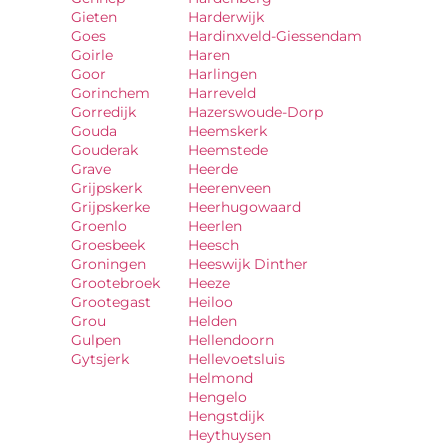
Gieten
Harderwijk
Goes
Hardinxveld-Giessendam
Goirle
Haren
Goor
Harlingen
Gorinchem
Harreveld
Gorredijk
Hazerswoude-Dorp
Gouda
Heemskerk
Gouderak
Heemstede
Grave
Heerde
Grijpskerk
Heerenveen
Grijpskerke
Heerhugowaard
Groenlo
Heerlen
Groesbeek
Heesch
Groningen
Heeswijk Dinther
Grootebroek
Heeze
Grootegast
Heiloo
Grou
Helden
Gulpen
Hellendoorn
Gytsjerk
Hellevoetsluis
Helmond
Hengelo
Hengstdijk
Heythuysen