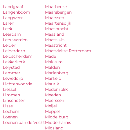
Landgraaf
Maarheeze
Langenboom
Maarsbergen
Langweer
Maarssen
Laren
Maartensdijk
Leek
Maasbracht
Leerdam
Maasland
Leeuwarden
Maassluis
Leiden
Maastricht
Leiderdorp
Maasvlakte Rotterdam
Leidschendam
Made
Lekkerkerk
Makkum
Lelystad
Malden
Lemmer
Marienberg
Lewedorp
Markelo
Lichtenvoorde
Maurik
Liessel
Medemblik
Limmen
Meeden
Linschoten
Meerssen
Lisse
Meijel
Lochem
Meppel
Loenen
Middelburg
Loenen aan de Vecht
Middelharnis
Midsland