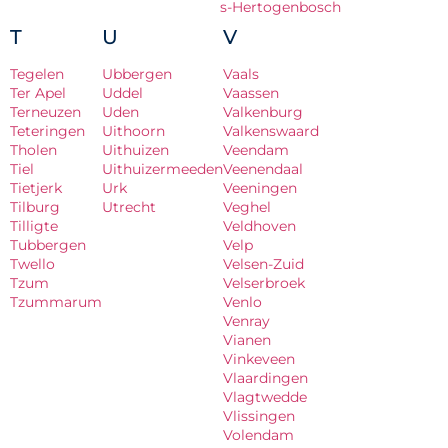
s-Hertogenbosch
T
U
V
Tegelen
Ubbergen
Vaals
Ter Apel
Uddel
Vaassen
Terneuzen
Uden
Valkenburg
Teteringen
Uithoorn
Valkenswaard
Tholen
Uithuizen
Veendam
Tiel
Uithuizermeeden
Veenendaal
Tietjerk
Urk
Veeningen
Tilburg
Utrecht
Veghel
Tilligte
Veldhoven
Tubbergen
Velp
Twello
Velsen-Zuid
Tzum
Velserbroek
Tzummarum
Venlo
Venray
Vianen
Vinkeveen
Vlaardingen
Vlagtwedde
Vlissingen
Volendam