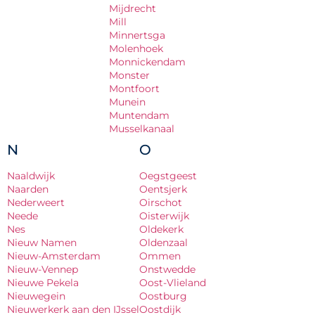
Mijdrecht
Mill
Minnertsga
Molenhoek
Monnickendam
Monster
Montfoort
Munein
Muntendam
Musselkanaal
N
O
Naaldwijk
Oegstgeest
Naarden
Oentsjerk
Nederweert
Oirschot
Neede
Oisterwijk
Nes
Oldekerk
Nieuw Namen
Oldenzaal
Nieuw-Amsterdam
Ommen
Nieuw-Vennep
Onstwedde
Nieuwe Pekela
Oost-Vlieland
Nieuwegein
Oostburg
Nieuwerkerk aan den IJssel
Oostdijk