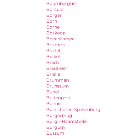
Boornbergum
Borculo
Borger
Born
Borne
Boskoop
Bovenkarspel
Boxmeer
Boxtel
Brakel
Breda
Breukelen
Brielle
Brummen
Brunssum
Budel
Buitenpost
Bunnik
Bunschoten-Spakenburg
Burgerbrug
Burgh-Haamstede
Burgum
Bussum