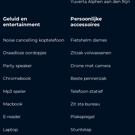
Yuverta Alphen aan den Rijn
Geluid en
Persoonlijke
entertainment
accessoires
Noise cancelling koptelefoon
Fietshelm dames
Draadloze oordopjes
Zitzak volwassenen
Party speaker
Drone met camera
Chromebook
Beste pennenzak
Mp3 speler
Telefoon statief
Macbook
Zit sta bureau
E-reader
Plakspiegel
Laptop
Stuntstep