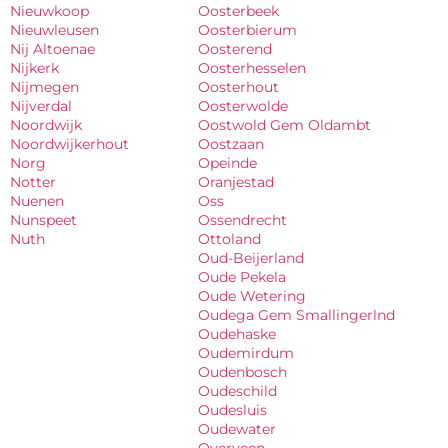
Nieuwkoop
Oosterbeek
Nieuwleusen
Oosterbierum
Nij Altoenae
Oosterend
Nijkerk
Oosterhesselen
Nijmegen
Oosterhout
Nijverdal
Oosterwolde
Noordwijk
Oostwold Gem Oldambt
Noordwijkerhout
Oostzaan
Norg
Opeinde
Notter
Oranjestad
Nuenen
Oss
Nunspeet
Ossendrecht
Nuth
Ottoland
Oud-Beijerland
Oude Pekela
Oude Wetering
Oudega Gem Smallingerlnd
Oudehaske
Oudemirdum
Oudenbosch
Oudeschild
Oudesluis
Oudewater