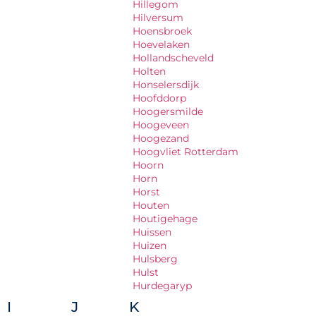
Hillegom
Hilversum
Hoensbroek
Hoevelaken
Hollandscheveld
Holten
Honselersdijk
Hoofddorp
Hoogersmilde
Hoogeveen
Hoogezand
Hoogvliet Rotterdam
Hoorn
Horn
Horst
Houten
Houtigehage
Huissen
Huizen
Hulsberg
Hulst
Hurdegaryp
I
J
K