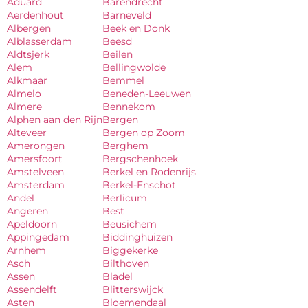
Aduard
Barendrecht
Aerdenhout
Barneveld
Albergen
Beek en Donk
Alblasserdam
Beesd
Aldtsjerk
Beilen
Alem
Bellingwolde
Alkmaar
Bemmel
Almelo
Beneden-Leeuwen
Almere
Bennekom
Alphen aan den Rijn
Bergen
Alteveer
Bergen op Zoom
Amerongen
Berghem
Amersfoort
Bergschenhoek
Amstelveen
Berkel en Rodenrijs
Amsterdam
Berkel-Enschot
Andel
Berlicum
Angeren
Best
Apeldoorn
Beusichem
Appingedam
Biddinghuizen
Arnhem
Biggekerke
Asch
Bilthoven
Assen
Bladel
Assendelft
Blitterswijck
Asten
Bloemendaal