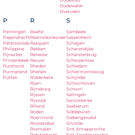
Oudesluis
Oudewater
Overveen
P
R
S
Panningen
Raalte
Sambeek
Papendrecht
Raamsdonksveer
Sassenheim
Paterswolde
Rasquert
Schagen
Philippine
Rekken
Scharendijke
Pijnacker
Renesse
Scharsterbrug
Prinsenbeek
Reuver
Scherpenisse
Punthorst
Rheden
Schiedam
Purmerend
Rhenen
Schiermonnikoog
Putten
Ridderkerk
Schijndel
Rijen
Schoonhoven
Rijnsburg
Schoorl
Rijssen
Sellingen
Rijswijk
Serooskerke
Rilland
Sexbierum
Roden
Siddeburen
Roermond
Siebengewald
Roosendaal
Silvolde
Rosmalen
Sint Annaparochie
Rotsterhaule
Sint Jacobiparochie