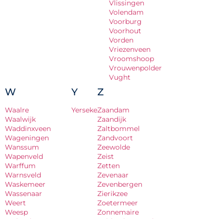
Vlissingen
Volendam
Voorburg
Voorhout
Vorden
Vriezenveen
Vroomshoop
Vrouwenpolder
Vught
W
Y
Z
Waalre
Yerseke
Zaandam
Waalwijk
Zaandijk
Waddinxveen
Zaltbommel
Wageningen
Zandvoort
Wanssum
Zeewolde
Wapenveld
Zeist
Warffum
Zetten
Warnsveld
Zevenaar
Waskemeer
Zevenbergen
Wassenaar
Zierikzee
Weert
Zoetermeer
Weesp
Zonnemaire