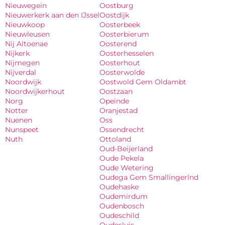
Nieuwegein
Oostburg
Nieuwerkerk aan den IJssel
Oostdijk
Nieuwkoop
Oosterbeek
Nieuwleusen
Oosterbierum
Nij Altoenae
Oosterend
Nijkerk
Oosterhesselen
Nijmegen
Oosterhout
Nijverdal
Oosterwolde
Noordwijk
Oostwold Gem Oldambt
Noordwijkerhout
Oostzaan
Norg
Opeinde
Notter
Oranjestad
Nuenen
Oss
Nunspeet
Ossendrecht
Nuth
Ottoland
Oud-Beijerland
Oude Pekela
Oude Wetering
Oudega Gem Smallingerlnd
Oudehaske
Oudemirdum
Oudenbosch
Oudeschild