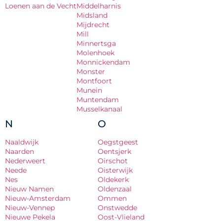
Loenen aan de Vecht
Middelharnis
Midsland
Mijdrecht
Mill
Minnertsga
Molenhoek
Monnickendam
Monster
Montfoort
Munein
Muntendam
Musselkanaal
N
O
Naaldwijk
Oegstgeest
Naarden
Oentsjerk
Nederweert
Oirschot
Neede
Oisterwijk
Nes
Oldekerk
Nieuw Namen
Oldenzaal
Nieuw-Amsterdam
Ommen
Nieuw-Vennep
Onstwedde
Nieuwe Pekela
Oost-Vlieland