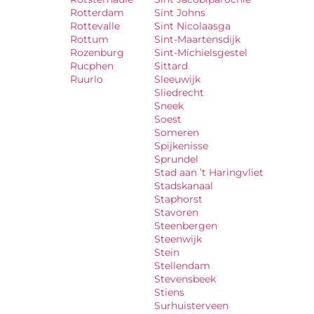
Rotterdam
Sint Johns
Rottevalle
Sint Nicolaasga
Rottum
Sint-Maartensdijk
Rozenburg
Sint-Michielsgestel
Rucphen
Sittard
Ruurlo
Sleeuwijk
Sliedrecht
Sneek
Soest
Someren
Spijkenisse
Sprundel
Stad aan ’t Haringvliet
Stadskanaal
Staphorst
Stavoren
Steenbergen
Steenwijk
Stein
Stellendam
Stevensbeek
Stiens
Surhuisterveen