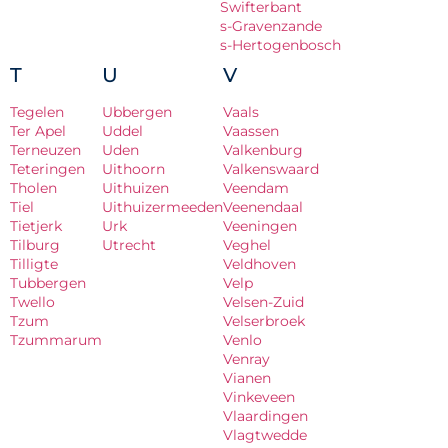
Swifterbant
s-Gravenzande
s-Hertogenbosch
T
U
V
Tegelen
Ubbergen
Vaals
Ter Apel
Uddel
Vaassen
Terneuzen
Uden
Valkenburg
Teteringen
Uithoorn
Valkenswaard
Tholen
Uithuizen
Veendam
Tiel
Uithuizermeeden
Veenendaal
Tietjerk
Urk
Veeningen
Tilburg
Utrecht
Veghel
Tilligte
Veldhoven
Tubbergen
Velp
Twello
Velsen-Zuid
Tzum
Velserbroek
Tzummarum
Venlo
Venray
Vianen
Vinkeveen
Vlaardingen
Vlagtwedde