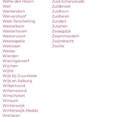
Wehe-den Hoorn
Zuid-Scharwoude
Well
Zuidbroek
Werkendam
Zuidhorn
Wervershoof
Zuidlaren
West-Terschelling
Zundert
Westerbork
Zutphen
Westerhoven
Zwaagdijk
Westervoort
Zwammerdam
Westkapelle
Zwijndrecht
Westzaan
Zwolle
Wezep
Wierden
Wieringerwerf
Wijchen
Wijhe
Wijk bij Duurstede
Wijk en Aalburg
Wilbertoord
Willemsoord
Winschoten
Winsum
Winterswijk
Winterswijk Meddo
Witharen