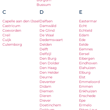
Burgum
Bussum
C
D
E
Capelle aan den IJssel
Dalfsen
Eastermar
Castricum
Damwâld
Echt
Coevorden
De Glind
Echteld
Creil
De Waal
Edam
Cuijk
Dedemsvaart
Ede
Culemborg
Delden
Eelde
Delft
Eemnes
Delfzijl
Eersel
Den Burg
Eibergen
Den Dolder
Eindhoven
Den Haag
Elahuizen
Den Helder
Elburg
Deurne
Elst
Deventer
Emmeloord
Didam
Emmen
Diemen
Enkhuizen
Dieren
Enschede
Diever
Epe
Doetinchem
Ermelo
Dokkum
Etten-Leur