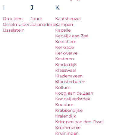
I
J
K
IJmuiden
Joure
Kaatsheuvel
IJsselmuiden
Julianadorp
Kampen
IJsselstein
Kapelle
Katwijk aan Zee
Kedichem
Kerkrade
Kerkwerve
Kesteren
Kinderdijk
Klaaswaal
Klazienaveen
Kloosterburen
Kollum
Koog aan de Zaan
Kootwijkerbroek
Koudum
Krabbendijke
Kralendijk
Krimpen aan den IJssel
Krommenie
Kruiningen