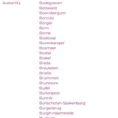
Austerlitz
Bodegraven
Bolsward
Boornbergum
Borculo
Borger
Born
Borne
Boskoop
Bovenkarspel
Boxmeer
Boxtel
Brakel
Breda
Breukelen
Brielle
Brummen
Brunssum
Budel
Buitenpost
Bunnik
Bunschoten-Spakenburg
Burgerbrug
Burgh-Haamstede