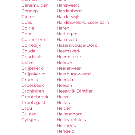
Genemuiden
Hansweert
Gennep
Hardenberg
Gieten
Harderwijk
Goes
Hardinxveld-Giessendam
Goirle
Haren
Goor
Harlingen
Gorinchem
Harreveld
Gorredijk
Hazerswoude-Dorp
Gouda
Heemskerk
Gouderak
Heemstede
Grave
Heerde
Grijpskerk
Heerenveen
Grijpskerke
Heerhugowaard
Groenlo
Heerlen
Groesbeek
Heesch
Groningen
Heeswijk Dinther
Grootebroek
Heeze
Grootegast
Heiloo
Grou
Helden
Gulpen
Hellendoorn
Gytsjerk
Hellevoetsluis
Helmond
Hengelo