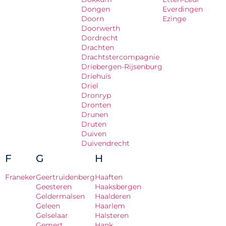
Dongen
Everdingen
Doorn
Ezinge
Doorwerth
Dordrecht
Drachten
Drachtstercompagnie
Driebergen-Rijsenburg
Driehuis
Driel
Dronryp
Dronten
Drunen
Druten
Duiven
Duivendrecht
F
G
H
Franeker
Geertruidenberg
Haaften
Geesteren
Haaksbergen
Geldermalsen
Haalderen
Geleen
Haarlem
Gelselaar
Halsteren
Gemert
Hank