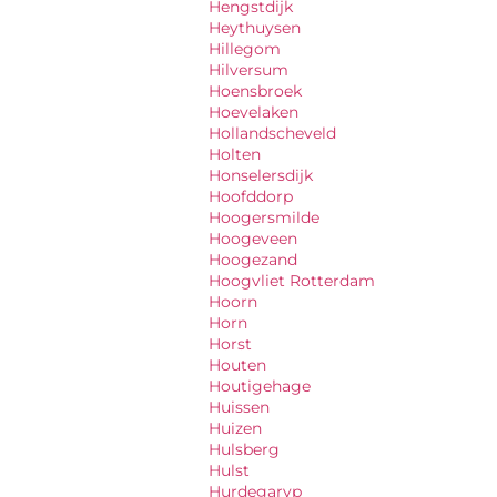
Hengstdijk
Heythuysen
Hillegom
Hilversum
Hoensbroek
Hoevelaken
Hollandscheveld
Holten
Honselersdijk
Hoofddorp
Hoogersmilde
Hoogeveen
Hoogezand
Hoogvliet Rotterdam
Hoorn
Horn
Horst
Houten
Houtigehage
Huissen
Huizen
Hulsberg
Hulst
Hurdegaryp