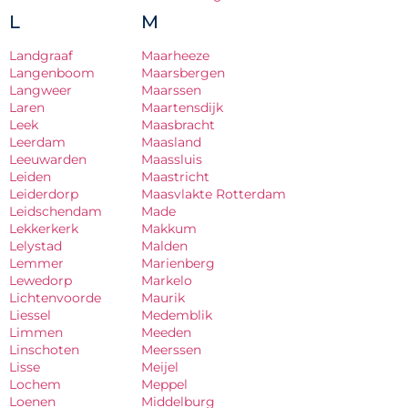
L
M
Landgraaf
Maarheeze
Langenboom
Maarsbergen
Langweer
Maarssen
Laren
Maartensdijk
Leek
Maasbracht
Leerdam
Maasland
Leeuwarden
Maassluis
Leiden
Maastricht
Leiderdorp
Maasvlakte Rotterdam
Leidschendam
Made
Lekkerkerk
Makkum
Lelystad
Malden
Lemmer
Marienberg
Lewedorp
Markelo
Lichtenvoorde
Maurik
Liessel
Medemblik
Limmen
Meeden
Linschoten
Meerssen
Lisse
Meijel
Lochem
Meppel
Loenen
Middelburg