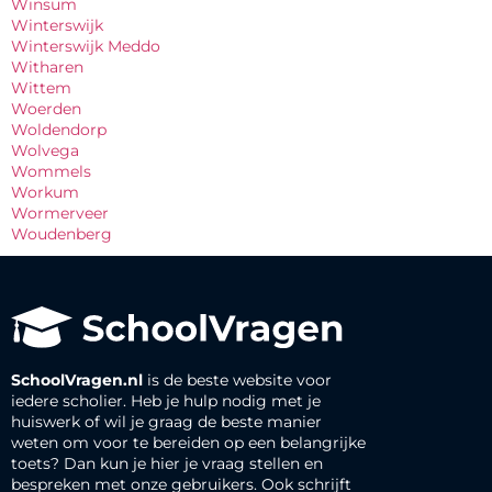
Winsum
Winterswijk
Winterswijk Meddo
Witharen
Wittem
Woerden
Woldendorp
Wolvega
Wommels
Workum
Wormerveer
Woudenberg
SchoolVragen.nl
is de beste website voor
iedere scholier. Heb je hulp nodig met je
huiswerk of wil je graag de beste manier
weten om voor te bereiden op een belangrijke
toets? Dan kun je hier je vraag stellen en
bespreken met onze gebruikers. Ook schrijft