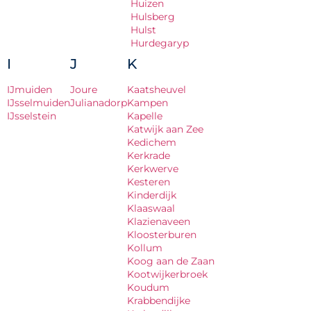
Huizen
Hulsberg
Hulst
Hurdegaryp
I
J
K
IJmuiden
Joure
Kaatsheuvel
IJsselmuiden
Julianadorp
Kampen
IJsselstein
Kapelle
Katwijk aan Zee
Kedichem
Kerkrade
Kerkwerve
Kesteren
Kinderdijk
Klaaswaal
Klazienaveen
Kloosterburen
Kollum
Koog aan de Zaan
Kootwijkerbroek
Koudum
Krabbendijke