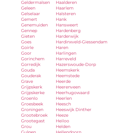
Geldermalsen
Haalderen
Geleen
Haarlem
Gelselaar
Halsteren
Gemert
Hank
Genemuiden
Hansweert
Gennep
Hardenberg
Gieten
Harderwijk
Goes
Hardinxveld-Giessendam
Goirle
Haren
Goor
Harlingen
Gorinchem
Harreveld
Gorredijk
Hazerswoude-Dorp
Gouda
Heemskerk
Gouderak
Heemstede
Grave
Heerde
Grijpskerk
Heerenveen
Grijpskerke
Heerhugowaard
Groenlo
Heerlen
Groesbeek
Heesch
Groningen
Heeswijk Dinther
Grootebroek
Heeze
Grootegast
Heiloo
Grou
Helden
Gulpen
Hellendoorn