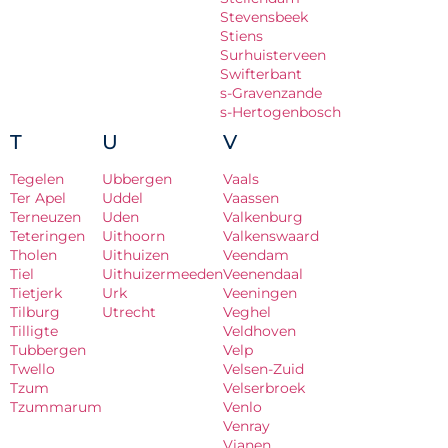
Stevensbeek
Stiens
Surhuisterveen
Swifterbant
s-Gravenzande
s-Hertogenbosch
T
U
V
Tegelen
Ubbergen
Vaals
Ter Apel
Uddel
Vaassen
Terneuzen
Uden
Valkenburg
Teteringen
Uithoorn
Valkenswaard
Tholen
Uithuizen
Veendam
Tiel
Uithuizermeeden
Veenendaal
Tietjerk
Urk
Veeningen
Tilburg
Utrecht
Veghel
Tilligte
Veldhoven
Tubbergen
Velp
Twello
Velsen-Zuid
Tzum
Velserbroek
Tzummarum
Venlo
Venray
Vianen