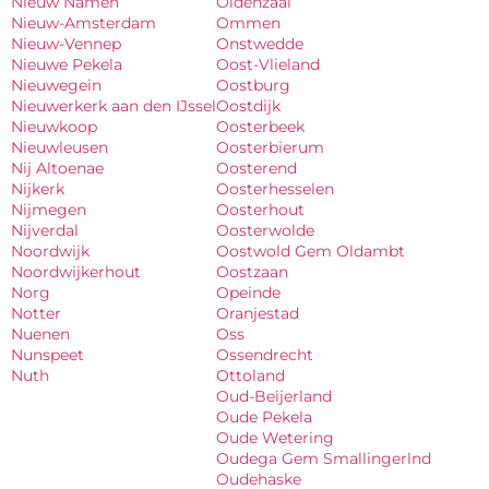
Nieuw Namen
Oldenzaal
Nieuw-Amsterdam
Ommen
Nieuw-Vennep
Onstwedde
Nieuwe Pekela
Oost-Vlieland
Nieuwegein
Oostburg
Nieuwerkerk aan den IJssel
Oostdijk
Nieuwkoop
Oosterbeek
Nieuwleusen
Oosterbierum
Nij Altoenae
Oosterend
Nijkerk
Oosterhesselen
Nijmegen
Oosterhout
Nijverdal
Oosterwolde
Noordwijk
Oostwold Gem Oldambt
Noordwijkerhout
Oostzaan
Norg
Opeinde
Notter
Oranjestad
Nuenen
Oss
Nunspeet
Ossendrecht
Nuth
Ottoland
Oud-Beijerland
Oude Pekela
Oude Wetering
Oudega Gem Smallingerlnd
Oudehaske