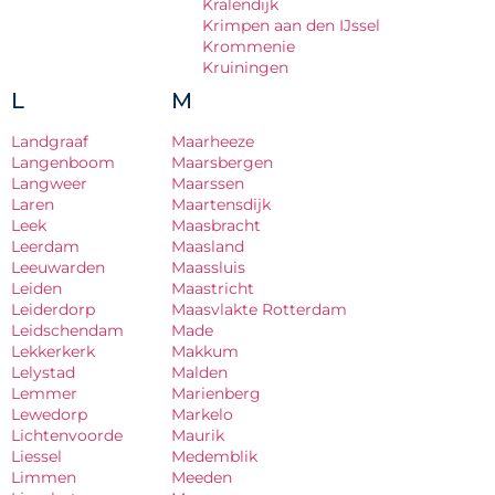
Kralendijk
Krimpen aan den IJssel
Krommenie
Kruiningen
L
M
Landgraaf
Maarheeze
Langenboom
Maarsbergen
Langweer
Maarssen
Laren
Maartensdijk
Leek
Maasbracht
Leerdam
Maasland
Leeuwarden
Maassluis
Leiden
Maastricht
Leiderdorp
Maasvlakte Rotterdam
Leidschendam
Made
Lekkerkerk
Makkum
Lelystad
Malden
Lemmer
Marienberg
Lewedorp
Markelo
Lichtenvoorde
Maurik
Liessel
Medemblik
Limmen
Meeden