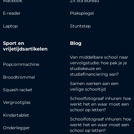
Macbook
Zit sta bureau
E-reader
Plakspiegel
Laptop
Stuntstep
Sport en
Blog
vrijetijdsartikelen
Van middelbare school naar
vervolgstudie: hoe pak je je
Popcornmachine
studiekeuze en
studiefinanciering aan?
Broodtrommel
Samen werken aan een
veilige schooltijd
Squash racket
Schoolfotograaf inhuren: hoe
Vergrootglas
werkt het en waar moet een
school op letten?
Kindertablet
Schoolfotograaf inhuren: hoe
werkt het en waar moet een
Onderlegger
school op letten?