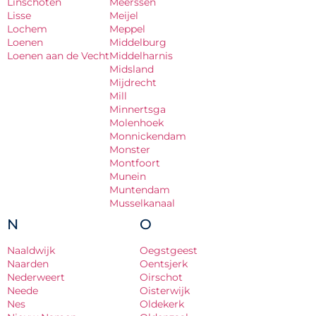
Linschoten
Meerssen
Lisse
Meijel
Lochem
Meppel
Loenen
Middelburg
Loenen aan de Vecht
Middelharnis
Midsland
Mijdrecht
Mill
Minnertsga
Molenhoek
Monnickendam
Monster
Montfoort
Munein
Muntendam
Musselkanaal
N
O
Naaldwijk
Oegstgeest
Naarden
Oentsjerk
Nederweert
Oirschot
Neede
Oisterwijk
Nes
Oldekerk