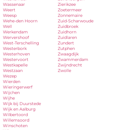
Wassenaar
Zierikzee
Weert
Zoetermeer
Weesp
Zonnemaire
Wehe-den Hoorn
Zuid-Scharwoude
Well
Zuidbroek
Werkendam
Zuidhorn
Wervershoof
Zuidlaren
West-Terschelling
Zundert
Westerbork
Zutphen
Westerhoven
Zwaagdijk
Westervoort
Zwammerdam
Westkapelle
Zwijndrecht
Westzaan
Zwolle
Wezep
Wierden
Wieringerwerf
Wijchen
Wijhe
Wijk bij Duurstede
Wijk en Aalburg
Wilbertoord
Willemsoord
Winschoten