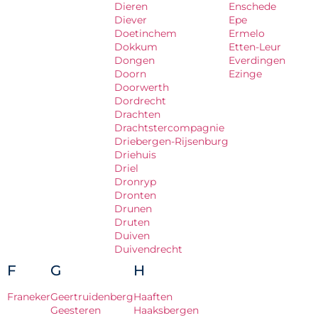
Dieren
Enschede
Diever
Epe
Doetinchem
Ermelo
Dokkum
Etten-Leur
Dongen
Everdingen
Doorn
Ezinge
Doorwerth
Dordrecht
Drachten
Drachtstercompagnie
Driebergen-Rijsenburg
Driehuis
Driel
Dronryp
Dronten
Drunen
Druten
Duiven
Duivendrecht
F
G
H
Franeker
Geertruidenberg
Haaften
Geesteren
Haaksbergen