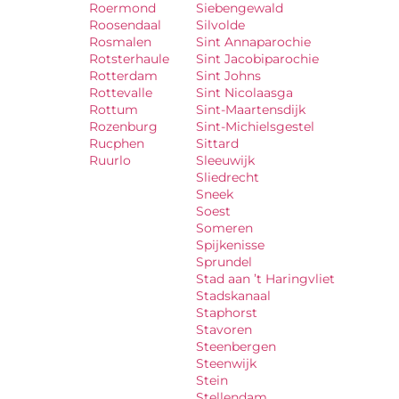
Roermond
Siebengewald
Roosendaal
Silvolde
Rosmalen
Sint Annaparochie
Rotsterhaule
Sint Jacobiparochie
Rotterdam
Sint Johns
Rottevalle
Sint Nicolaasga
Rottum
Sint-Maartensdijk
Rozenburg
Sint-Michielsgestel
Rucphen
Sittard
Ruurlo
Sleeuwijk
Sliedrecht
Sneek
Soest
Someren
Spijkenisse
Sprundel
Stad aan ’t Haringvliet
Stadskanaal
Staphorst
Stavoren
Steenbergen
Steenwijk
Stein
Stellendam