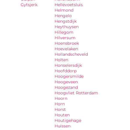
Gytsjerk
Hellevoetsluis
Helmond
Hengelo
Hengstdijk
Heythuysen
Hillegom
Hilversum
Hoensbroek
Hoevelaken
Hollandscheveld
Holten
Honselersdijk
Hoofddorp
Hoogersmilde
Hoogeveen
Hoogezand
Hoogvliet Rotterdam
Hoorn
Horn
Horst
Houten
Houtigehage
Huissen