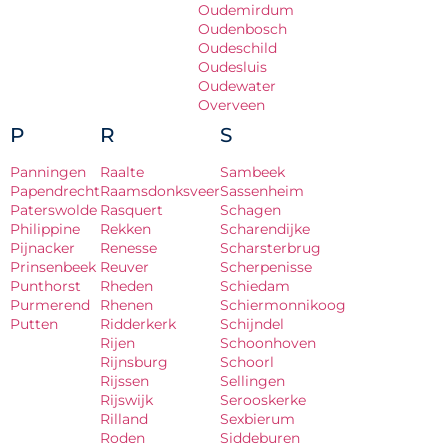
Oudemirdum
Oudenbosch
Oudeschild
Oudesluis
Oudewater
Overveen
P
R
S
Panningen
Raalte
Sambeek
Papendrecht
Raamsdonksveer
Sassenheim
Paterswolde
Rasquert
Schagen
Philippine
Rekken
Scharendijke
Pijnacker
Renesse
Scharsterbrug
Prinsenbeek
Reuver
Scherpenisse
Punthorst
Rheden
Schiedam
Purmerend
Rhenen
Schiermonnikoog
Putten
Ridderkerk
Schijndel
Rijen
Schoonhoven
Rijnsburg
Schoorl
Rijssen
Sellingen
Rijswijk
Serooskerke
Rilland
Sexbierum
Roden
Siddeburen