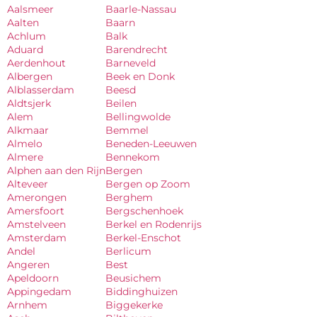
Aalsmeer
Baarle-Nassau
Aalten
Baarn
Achlum
Balk
Aduard
Barendrecht
Aerdenhout
Barneveld
Albergen
Beek en Donk
Alblasserdam
Beesd
Aldtsjerk
Beilen
Alem
Bellingwolde
Alkmaar
Bemmel
Almelo
Beneden-Leeuwen
Almere
Bennekom
Alphen aan den Rijn
Bergen
Alteveer
Bergen op Zoom
Amerongen
Berghem
Amersfoort
Bergschenhoek
Amstelveen
Berkel en Rodenrijs
Amsterdam
Berkel-Enschot
Andel
Berlicum
Angeren
Best
Apeldoorn
Beusichem
Appingedam
Biddinghuizen
Arnhem
Biggekerke