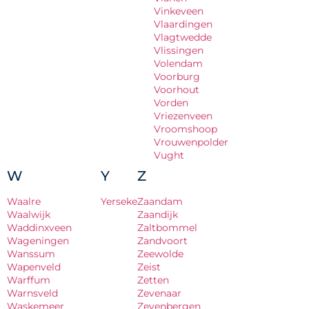
Vinkeveen
Vlaardingen
Vlagtwedde
Vlissingen
Volendam
Voorburg
Voorhout
Vorden
Vriezenveen
Vroomshoop
Vrouwenpolder
Vught
W
Y
Z
Waalre
Yerseke
Zaandam
Waalwijk
Zaandijk
Waddinxveen
Zaltbommel
Wageningen
Zandvoort
Wanssum
Zeewolde
Wapenveld
Zeist
Warffum
Zetten
Warnsveld
Zevenaar
Waskemeer
Zevenbergen