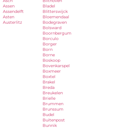
Asch
Bilthoven
Assen
Bladel
Assendelft
Blitterswijck
Asten
Bloemendaal
Austerlitz
Bodegraven
Bolsward
Boornbergum
Borculo
Borger
Born
Borne
Boskoop
Bovenkarspel
Boxmeer
Boxtel
Brakel
Breda
Breukelen
Brielle
Brummen
Brunssum
Budel
Buitenpost
Bunnik