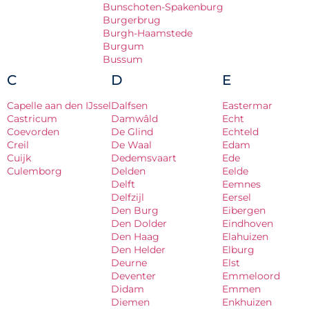
Bunschoten-Spakenburg
Burgerbrug
Burgh-Haamstede
Burgum
Bussum
C
D
E
Capelle aan den IJssel
Dalfsen
Eastermar
Castricum
Damwâld
Echt
Coevorden
De Glind
Echteld
Creil
De Waal
Edam
Cuijk
Dedemsvaart
Ede
Culemborg
Delden
Eelde
Delft
Eemnes
Delfzijl
Eersel
Den Burg
Eibergen
Den Dolder
Eindhoven
Den Haag
Elahuizen
Den Helder
Elburg
Deurne
Elst
Deventer
Emmeloord
Didam
Emmen
Diemen
Enkhuizen