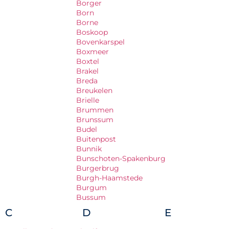
Borger
Born
Borne
Boskoop
Bovenkarspel
Boxmeer
Boxtel
Brakel
Breda
Breukelen
Brielle
Brummen
Brunssum
Budel
Buitenpost
Bunnik
Bunschoten-Spakenburg
Burgerbrug
Burgh-Haamstede
Burgum
Bussum
C
D
E