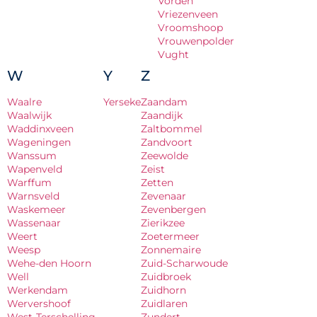
Vorden
Vriezenveen
Vroomshoop
Vrouwenpolder
Vught
W
Y
Z
Waalre
Yerseke
Zaandam
Waalwijk
Zaandijk
Waddinxveen
Zaltbommel
Wageningen
Zandvoort
Wanssum
Zeewolde
Wapenveld
Zeist
Warffum
Zetten
Warnsveld
Zevenaar
Waskemeer
Zevenbergen
Wassenaar
Zierikzee
Weert
Zoetermeer
Weesp
Zonnemaire
Wehe-den Hoorn
Zuid-Scharwoude
Well
Zuidbroek
Werkendam
Zuidhorn
Wervershoof
Zuidlaren
West-Terschelling
Zundert