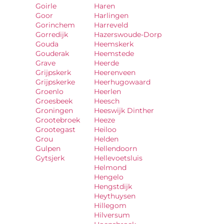
Goirle
Haren
Goor
Harlingen
Gorinchem
Harreveld
Gorredijk
Hazerswoude-Dorp
Gouda
Heemskerk
Gouderak
Heemstede
Grave
Heerde
Grijpskerk
Heerenveen
Grijpskerke
Heerhugowaard
Groenlo
Heerlen
Groesbeek
Heesch
Groningen
Heeswijk Dinther
Grootebroek
Heeze
Grootegast
Heiloo
Grou
Helden
Gulpen
Hellendoorn
Gytsjerk
Hellevoetsluis
Helmond
Hengelo
Hengstdijk
Heythuysen
Hillegom
Hilversum