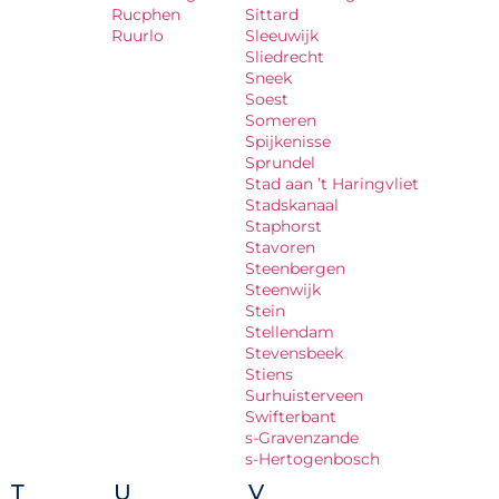
Rucphen
Sittard
Ruurlo
Sleeuwijk
Sliedrecht
Sneek
Soest
Someren
Spijkenisse
Sprundel
Stad aan ’t Haringvliet
Stadskanaal
Staphorst
Stavoren
Steenbergen
Steenwijk
Stein
Stellendam
Stevensbeek
Stiens
Surhuisterveen
Swifterbant
s-Gravenzande
s-Hertogenbosch
T
U
V