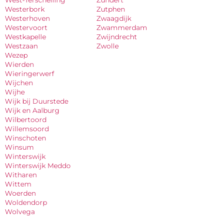
Westerbork
Zutphen
Westerhoven
Zwaagdijk
Westervoort
Zwammerdam
Westkapelle
Zwijndrecht
Westzaan
Zwolle
Wezep
Wierden
Wieringerwerf
Wijchen
Wijhe
Wijk bij Duurstede
Wijk en Aalburg
Wilbertoord
Willemsoord
Winschoten
Winsum
Winterswijk
Winterswijk Meddo
Witharen
Wittem
Woerden
Woldendorp
Wolvega