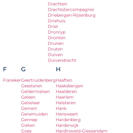
Drachten
Drachtstercompagnie
Driebergen-Rijsenburg
Driehuis
Driel
Dronryp
Dronten
Drunen
Druten
Duiven
Duivendrecht
F
G
H
Franeker
Geertruidenberg
Haaften
Geesteren
Haaksbergen
Geldermalsen
Haalderen
Geleen
Haarlem
Gelselaar
Halsteren
Gemert
Hank
Genemuiden
Hansweert
Gennep
Hardenberg
Gieten
Harderwijk
Goes
Hardinxveld-Giessendam