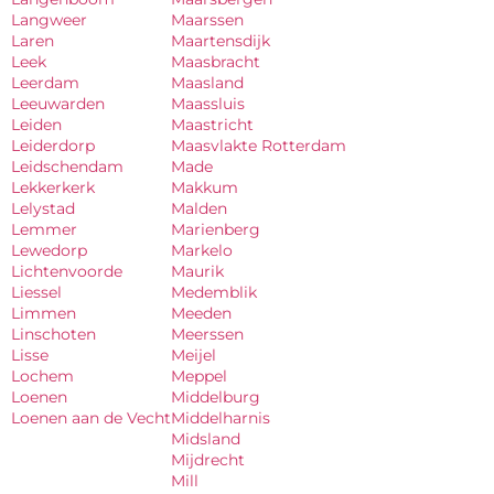
Langweer
Maarssen
Laren
Maartensdijk
Leek
Maasbracht
Leerdam
Maasland
Leeuwarden
Maassluis
Leiden
Maastricht
Leiderdorp
Maasvlakte Rotterdam
Leidschendam
Made
Lekkerkerk
Makkum
Lelystad
Malden
Lemmer
Marienberg
Lewedorp
Markelo
Lichtenvoorde
Maurik
Liessel
Medemblik
Limmen
Meeden
Linschoten
Meerssen
Lisse
Meijel
Lochem
Meppel
Loenen
Middelburg
Loenen aan de Vecht
Middelharnis
Midsland
Mijdrecht
Mill