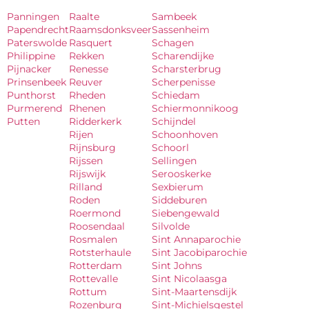
Panningen
Raalte
Sambeek
Papendrecht
Raamsdonksveer
Sassenheim
Paterswolde
Rasquert
Schagen
Philippine
Rekken
Scharendijke
Pijnacker
Renesse
Scharsterbrug
Prinsenbeek
Reuver
Scherpenisse
Punthorst
Rheden
Schiedam
Purmerend
Rhenen
Schiermonnikoog
Putten
Ridderkerk
Schijndel
Rijen
Schoonhoven
Rijnsburg
Schoorl
Rijssen
Sellingen
Rijswijk
Serooskerke
Rilland
Sexbierum
Roden
Siddeburen
Roermond
Siebengewald
Roosendaal
Silvolde
Rosmalen
Sint Annaparochie
Rotsterhaule
Sint Jacobiparochie
Rotterdam
Sint Johns
Rottevalle
Sint Nicolaasga
Rottum
Sint-Maartensdijk
Rozenburg
Sint-Michielsgestel