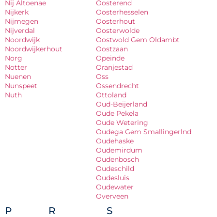
Nij Altoenae
Oosterend
Nijkerk
Oosterhesselen
Nijmegen
Oosterhout
Nijverdal
Oosterwolde
Noordwijk
Oostwold Gem Oldambt
Noordwijkerhout
Oostzaan
Norg
Opeinde
Notter
Oranjestad
Nuenen
Oss
Nunspeet
Ossendrecht
Nuth
Ottoland
Oud-Beijerland
Oude Pekela
Oude Wetering
Oudega Gem Smallingerlnd
Oudehaske
Oudemirdum
Oudenbosch
Oudeschild
Oudesluis
Oudewater
Overveen
P
R
S