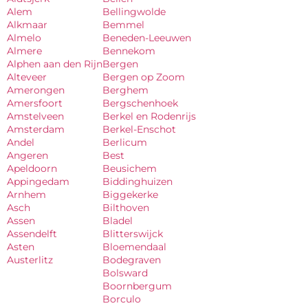
Alem
Bellingwolde
Alkmaar
Bemmel
Almelo
Beneden-Leeuwen
Almere
Bennekom
Alphen aan den Rijn
Bergen
Alteveer
Bergen op Zoom
Amerongen
Berghem
Amersfoort
Bergschenhoek
Amstelveen
Berkel en Rodenrijs
Amsterdam
Berkel-Enschot
Andel
Berlicum
Angeren
Best
Apeldoorn
Beusichem
Appingedam
Biddinghuizen
Arnhem
Biggekerke
Asch
Bilthoven
Assen
Bladel
Assendelft
Blitterswijck
Asten
Bloemendaal
Austerlitz
Bodegraven
Bolsward
Boornbergum
Borculo