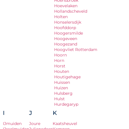
Hoensbroek
Hoevelaken
Hollandscheveld
Holten
Honselersdijk
Hoofddorp
Hoogersmilde
Hoogeveen
Hoogezand
Hoogvliet Rotterdam
Hoorn
Horn
Horst
Houten
Houtigehage
Huissen
Huizen
Hulsberg
Hulst
Hurdegaryp
I
J
K
IJmuiden
Joure
Kaatsheuvel
IJsselmuiden
Julianadorp
Kampen