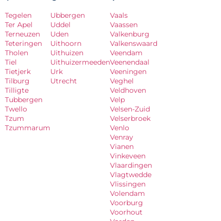
Tegelen
Ubbergen
Vaals
Ter Apel
Uddel
Vaassen
Terneuzen
Uden
Valkenburg
Teteringen
Uithoorn
Valkenswaard
Tholen
Uithuizen
Veendam
Tiel
Uithuizermeeden
Veenendaal
Tietjerk
Urk
Veeningen
Tilburg
Utrecht
Veghel
Tilligte
Veldhoven
Tubbergen
Velp
Twello
Velsen-Zuid
Tzum
Velserbroek
Tzummarum
Venlo
Venray
Vianen
Vinkeveen
Vlaardingen
Vlagtwedde
Vlissingen
Volendam
Voorburg
Voorhout