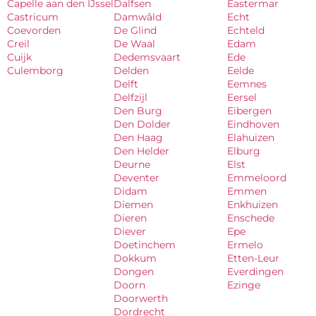
Capelle aan den IJssel
Dalfsen
Eastermar
Castricum
Damwâld
Echt
Coevorden
De Glind
Echteld
Creil
De Waal
Edam
Cuijk
Dedemsvaart
Ede
Culemborg
Delden
Eelde
Delft
Eemnes
Delfzijl
Eersel
Den Burg
Eibergen
Den Dolder
Eindhoven
Den Haag
Elahuizen
Den Helder
Elburg
Deurne
Elst
Deventer
Emmeloord
Didam
Emmen
Diemen
Enkhuizen
Dieren
Enschede
Diever
Epe
Doetinchem
Ermelo
Dokkum
Etten-Leur
Dongen
Everdingen
Doorn
Ezinge
Doorwerth
Dordrecht