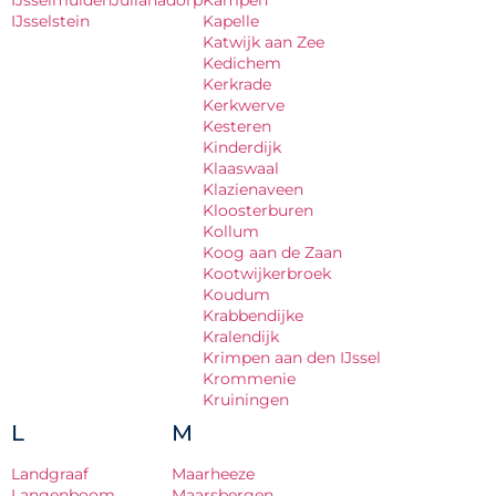
IJsselstein
Kapelle
Katwijk aan Zee
Kedichem
Kerkrade
Kerkwerve
Kesteren
Kinderdijk
Klaaswaal
Klazienaveen
Kloosterburen
Kollum
Koog aan de Zaan
Kootwijkerbroek
Koudum
Krabbendijke
Kralendijk
Krimpen aan den IJssel
Krommenie
Kruiningen
L
M
Landgraaf
Maarheeze
Langenboom
Maarsbergen