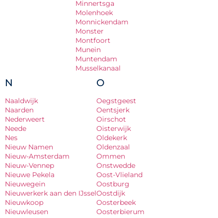
Minnertsga
Molenhoek
Monnickendam
Monster
Montfoort
Munein
Muntendam
Musselkanaal
N
O
Naaldwijk
Oegstgeest
Naarden
Oentsjerk
Nederweert
Oirschot
Neede
Oisterwijk
Nes
Oldekerk
Nieuw Namen
Oldenzaal
Nieuw-Amsterdam
Ommen
Nieuw-Vennep
Onstwedde
Nieuwe Pekela
Oost-Vlieland
Nieuwegein
Oostburg
Nieuwerkerk aan den IJssel
Oostdijk
Nieuwkoop
Oosterbeek
Nieuwleusen
Oosterbierum