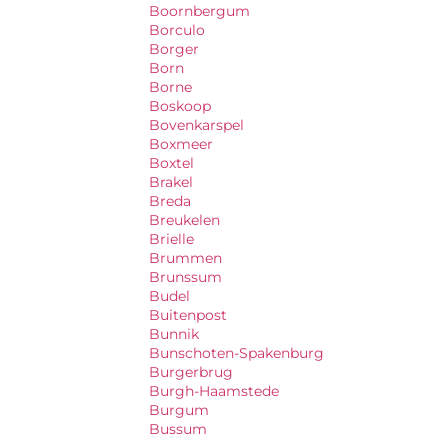
Boornbergum
Borculo
Borger
Born
Borne
Boskoop
Bovenkarspel
Boxmeer
Boxtel
Brakel
Breda
Breukelen
Brielle
Brummen
Brunssum
Budel
Buitenpost
Bunnik
Bunschoten-Spakenburg
Burgerbrug
Burgh-Haamstede
Burgum
Bussum