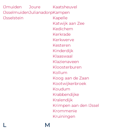
IJmuiden
Joure
Kaatsheuvel
IJsselmuiden
Julianadorp
Kampen
IJsselstein
Kapelle
Katwijk aan Zee
Kedichem
Kerkrade
Kerkwerve
Kesteren
Kinderdijk
Klaaswaal
Klazienaveen
Kloosterburen
Kollum
Koog aan de Zaan
Kootwijkerbroek
Koudum
Krabbendijke
Kralendijk
Krimpen aan den IJssel
Krommenie
Kruiningen
L
M