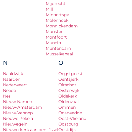
Mijdrecht
Mill
Minnertsga
Molenhoek
Monnickendam
Monster
Montfoort
Munein
Muntendam
Musselkanaal
N
O
Naaldwijk
Oegstgeest
Naarden
Oentsjerk
Nederweert
Oirschot
Neede
Oisterwijk
Nes
Oldekerk
Nieuw Namen
Oldenzaal
Nieuw-Amsterdam
Ommen
Nieuw-Vennep
Onstwedde
Nieuwe Pekela
Oost-Vlieland
Nieuwegein
Oostburg
Nieuwerkerk aan den IJssel
Oostdijk