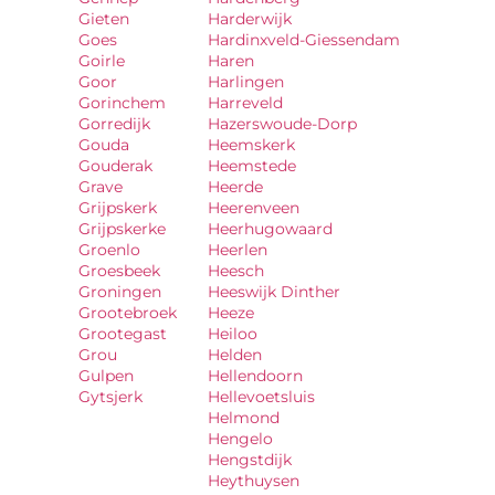
Gieten
Harderwijk
Goes
Hardinxveld-Giessendam
Goirle
Haren
Goor
Harlingen
Gorinchem
Harreveld
Gorredijk
Hazerswoude-Dorp
Gouda
Heemskerk
Gouderak
Heemstede
Grave
Heerde
Grijpskerk
Heerenveen
Grijpskerke
Heerhugowaard
Groenlo
Heerlen
Groesbeek
Heesch
Groningen
Heeswijk Dinther
Grootebroek
Heeze
Grootegast
Heiloo
Grou
Helden
Gulpen
Hellendoorn
Gytsjerk
Hellevoetsluis
Helmond
Hengelo
Hengstdijk
Heythuysen