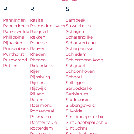
Overveen
P
R
S
Panningen
Raalte
Sambeek
Papendrecht
Raamsdonksveer
Sassenheim
Paterswolde
Rasquert
Schagen
Philippine
Rekken
Scharendijke
Pijnacker
Renesse
Scharsterbrug
Prinsenbeek
Reuver
Scherpenisse
Punthorst
Rheden
Schiedam
Purmerend
Rhenen
Schiermonnikoog
Putten
Ridderkerk
Schijndel
Rijen
Schoonhoven
Rijnsburg
Schoorl
Rijssen
Sellingen
Rijswijk
Serooskerke
Rilland
Sexbierum
Roden
Siddeburen
Roermond
Siebengewald
Roosendaal
Silvolde
Rosmalen
Sint Annaparochie
Rotsterhaule
Sint Jacobiparochie
Rotterdam
Sint Johns
Rottevalle
Sint Nicolaasga