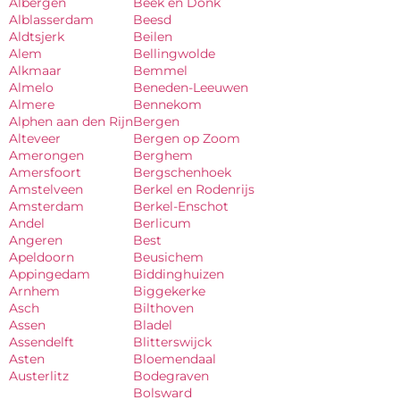
Albergen
Beek en Donk
Alblasserdam
Beesd
Aldtsjerk
Beilen
Alem
Bellingwolde
Alkmaar
Bemmel
Almelo
Beneden-Leeuwen
Almere
Bennekom
Alphen aan den Rijn
Bergen
Alteveer
Bergen op Zoom
Amerongen
Berghem
Amersfoort
Bergschenhoek
Amstelveen
Berkel en Rodenrijs
Amsterdam
Berkel-Enschot
Andel
Berlicum
Angeren
Best
Apeldoorn
Beusichem
Appingedam
Biddinghuizen
Arnhem
Biggekerke
Asch
Bilthoven
Assen
Bladel
Assendelft
Blitterswijck
Asten
Bloemendaal
Austerlitz
Bodegraven
Bolsward