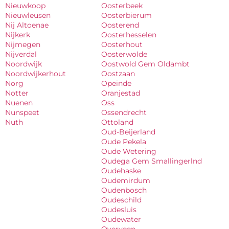
Nieuwkoop
Oosterbeek
Nieuwleusen
Oosterbierum
Nij Altoenae
Oosterend
Nijkerk
Oosterhesselen
Nijmegen
Oosterhout
Nijverdal
Oosterwolde
Noordwijk
Oostwold Gem Oldambt
Noordwijkerhout
Oostzaan
Norg
Opeinde
Notter
Oranjestad
Nuenen
Oss
Nunspeet
Ossendrecht
Nuth
Ottoland
Oud-Beijerland
Oude Pekela
Oude Wetering
Oudega Gem Smallingerlnd
Oudehaske
Oudemirdum
Oudenbosch
Oudeschild
Oudesluis
Oudewater