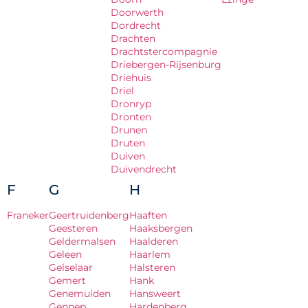
Doorwerth
Dordrecht
Drachten
Drachtstercompagnie
Driebergen-Rijsenburg
Driehuis
Driel
Dronryp
Dronten
Drunen
Druten
Duiven
Duivendrecht
F
G
H
Franeker
Geertruidenberg
Haaften
Geesteren
Haaksbergen
Geldermalsen
Haalderen
Geleen
Haarlem
Gelselaar
Halsteren
Gemert
Hank
Genemuiden
Hansweert
Gennep
Hardenberg