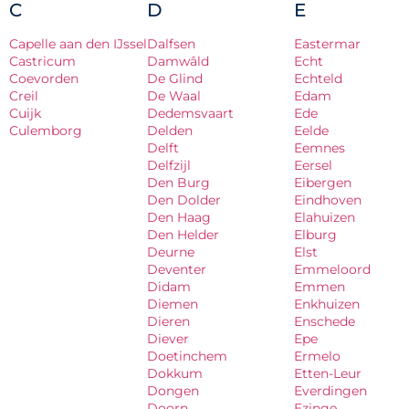
C
D
E
Capelle aan den IJssel
Dalfsen
Eastermar
Castricum
Damwâld
Echt
Coevorden
De Glind
Echteld
Creil
De Waal
Edam
Cuijk
Dedemsvaart
Ede
Culemborg
Delden
Eelde
Delft
Eemnes
Delfzijl
Eersel
Den Burg
Eibergen
Den Dolder
Eindhoven
Den Haag
Elahuizen
Den Helder
Elburg
Deurne
Elst
Deventer
Emmeloord
Didam
Emmen
Diemen
Enkhuizen
Dieren
Enschede
Diever
Epe
Doetinchem
Ermelo
Dokkum
Etten-Leur
Dongen
Everdingen
Doorn
Ezinge