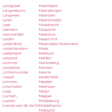
Landgraaf
Maarheeze
Langenboom
Maarsbergen
Langweer
Maarssen
Laren
Maartensdijk
Leek
Maasbracht
Leerdam
Maasland
Leeuwarden
Maassluis
Leiden
Maastricht
Leiderdorp
Maasvlakte Rotterdam
Leidschendam
Made
Lekkerkerk
Makkum
Lelystad
Malden
Lemmer
Marienberg
Lewedorp
Markelo
Lichtenvoorde
Maurik
Liessel
Medemblik
Limmen
Meeden
Linschoten
Meerssen
Lisse
Meijel
Lochem
Meppel
Loenen
Middelburg
Loenen aan de Vecht
Middelharnis
Midsland