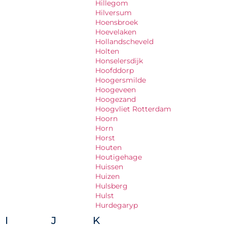
Hillegom
Hilversum
Hoensbroek
Hoevelaken
Hollandscheveld
Holten
Honselersdijk
Hoofddorp
Hoogersmilde
Hoogeveen
Hoogezand
Hoogvliet Rotterdam
Hoorn
Horn
Horst
Houten
Houtigehage
Huissen
Huizen
Hulsberg
Hulst
Hurdegaryp
I
J
K