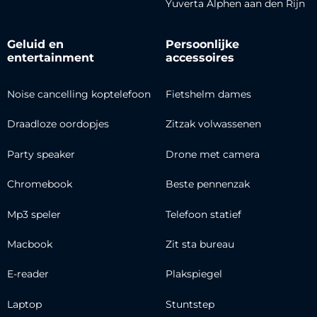
Yuverta Alphen aan den Rijn
Geluid en
Persoonlijke
entertainment
accessoires
Noise cancelling koptelefoon
Fietshelm dames
Draadloze oordopjes
Zitzak volwassenen
Party speaker
Drone met camera
Chromebook
Beste pennenzak
Mp3 speler
Telefoon statief
Macbook
Zit sta bureau
E-reader
Plakspiegel
Laptop
Stuntstep