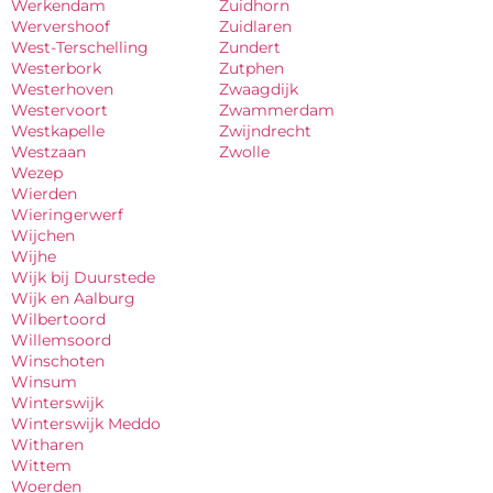
Werkendam
Zuidhorn
Wervershoof
Zuidlaren
West-Terschelling
Zundert
Westerbork
Zutphen
Westerhoven
Zwaagdijk
Westervoort
Zwammerdam
Westkapelle
Zwijndrecht
Westzaan
Zwolle
Wezep
Wierden
Wieringerwerf
Wijchen
Wijhe
Wijk bij Duurstede
Wijk en Aalburg
Wilbertoord
Willemsoord
Winschoten
Winsum
Winterswijk
Winterswijk Meddo
Witharen
Wittem
Woerden