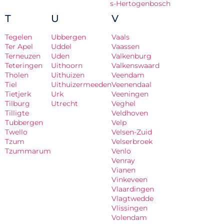
s-Hertogenbosch
T
U
V
Tegelen
Ubbergen
Vaals
Ter Apel
Uddel
Vaassen
Terneuzen
Uden
Valkenburg
Teteringen
Uithoorn
Valkenswaard
Tholen
Uithuizen
Veendam
Tiel
Uithuizermeeden
Veenendaal
Tietjerk
Urk
Veeningen
Tilburg
Utrecht
Veghel
Tilligte
Veldhoven
Tubbergen
Velp
Twello
Velsen-Zuid
Tzum
Velserbroek
Tzummarum
Venlo
Venray
Vianen
Vinkeveen
Vlaardingen
Vlagtwedde
Vlissingen
Volendam