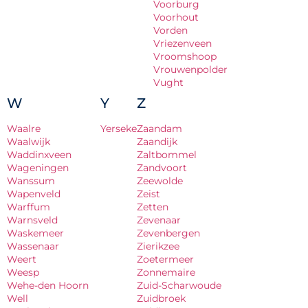
Voorburg
Voorhout
Vorden
Vriezenveen
Vroomshoop
Vrouwenpolder
Vught
W
Y
Z
Waalre
Yerseke
Zaandam
Waalwijk
Zaandijk
Waddinxveen
Zaltbommel
Wageningen
Zandvoort
Wanssum
Zeewolde
Wapenveld
Zeist
Warffum
Zetten
Warnsveld
Zevenaar
Waskemeer
Zevenbergen
Wassenaar
Zierikzee
Weert
Zoetermeer
Weesp
Zonnemaire
Wehe-den Hoorn
Zuid-Scharwoude
Well
Zuidbroek