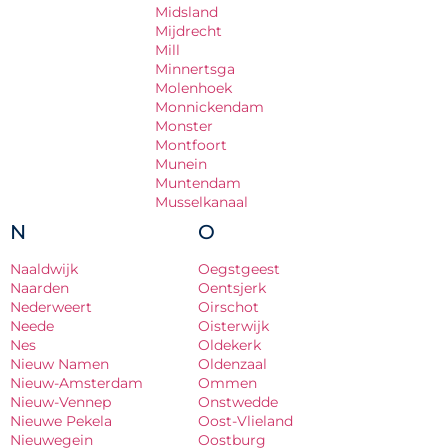
Midsland
Mijdrecht
Mill
Minnertsga
Molenhoek
Monnickendam
Monster
Montfoort
Munein
Muntendam
Musselkanaal
N
O
Naaldwijk
Oegstgeest
Naarden
Oentsjerk
Nederweert
Oirschot
Neede
Oisterwijk
Nes
Oldekerk
Nieuw Namen
Oldenzaal
Nieuw-Amsterdam
Ommen
Nieuw-Vennep
Onstwedde
Nieuwe Pekela
Oost-Vlieland
Nieuwegein
Oostburg