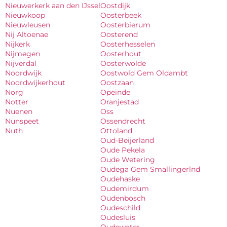
Nieuwerkerk aan den IJssel
Oostdijk
Nieuwkoop
Oosterbeek
Nieuwleusen
Oosterbierum
Nij Altoenae
Oosterend
Nijkerk
Oosterhesselen
Nijmegen
Oosterhout
Nijverdal
Oosterwolde
Noordwijk
Oostwold Gem Oldambt
Noordwijkerhout
Oostzaan
Norg
Opeinde
Notter
Oranjestad
Nuenen
Oss
Nunspeet
Ossendrecht
Nuth
Ottoland
Oud-Beijerland
Oude Pekela
Oude Wetering
Oudega Gem Smallingerlnd
Oudehaske
Oudemirdum
Oudenbosch
Oudeschild
Oudesluis