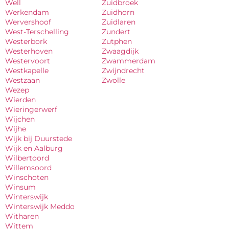
Well
Zuidbroek
Werkendam
Zuidhorn
Wervershoof
Zuidlaren
West-Terschelling
Zundert
Westerbork
Zutphen
Westerhoven
Zwaagdijk
Westervoort
Zwammerdam
Westkapelle
Zwijndrecht
Westzaan
Zwolle
Wezep
Wierden
Wieringerwerf
Wijchen
Wijhe
Wijk bij Duurstede
Wijk en Aalburg
Wilbertoord
Willemsoord
Winschoten
Winsum
Winterswijk
Winterswijk Meddo
Witharen
Wittem