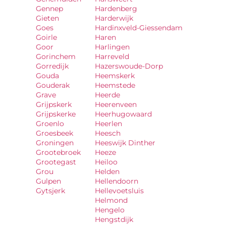
Gennep
Hardenberg
Gieten
Harderwijk
Goes
Hardinxveld-Giessendam
Goirle
Haren
Goor
Harlingen
Gorinchem
Harreveld
Gorredijk
Hazerswoude-Dorp
Gouda
Heemskerk
Gouderak
Heemstede
Grave
Heerde
Grijpskerk
Heerenveen
Grijpskerke
Heerhugowaard
Groenlo
Heerlen
Groesbeek
Heesch
Groningen
Heeswijk Dinther
Grootebroek
Heeze
Grootegast
Heiloo
Grou
Helden
Gulpen
Hellendoorn
Gytsjerk
Hellevoetsluis
Helmond
Hengelo
Hengstdijk