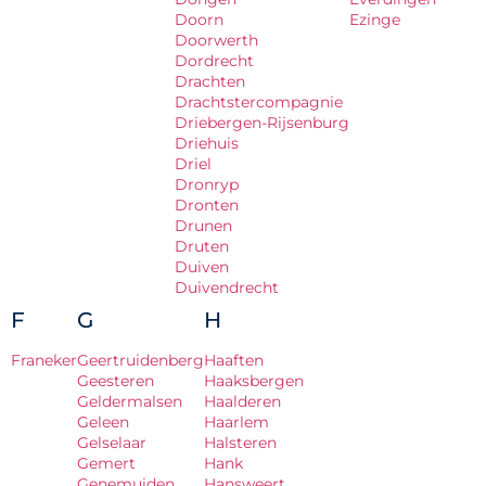
Doorn
Ezinge
Doorwerth
Dordrecht
Drachten
Drachtstercompagnie
Driebergen-Rijsenburg
Driehuis
Driel
Dronryp
Dronten
Drunen
Druten
Duiven
Duivendrecht
F
G
H
Franeker
Geertruidenberg
Haaften
Geesteren
Haaksbergen
Geldermalsen
Haalderen
Geleen
Haarlem
Gelselaar
Halsteren
Gemert
Hank
Genemuiden
Hansweert