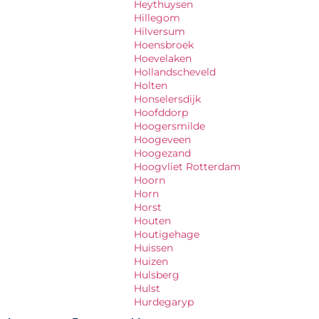
Heythuysen
Hillegom
Hilversum
Hoensbroek
Hoevelaken
Hollandscheveld
Holten
Honselersdijk
Hoofddorp
Hoogersmilde
Hoogeveen
Hoogezand
Hoogvliet Rotterdam
Hoorn
Horn
Horst
Houten
Houtigehage
Huissen
Huizen
Hulsberg
Hulst
Hurdegaryp