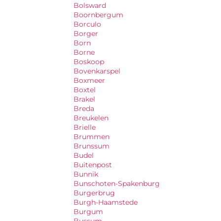
Bolsward
Boornbergum
Borculo
Borger
Born
Borne
Boskoop
Bovenkarspel
Boxmeer
Boxtel
Brakel
Breda
Breukelen
Brielle
Brummen
Brunssum
Budel
Buitenpost
Bunnik
Bunschoten-Spakenburg
Burgerbrug
Burgh-Haamstede
Burgum