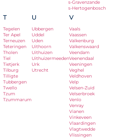
s-Gravenzande
s-Hertogenbosch
T
U
V
Tegelen
Ubbergen
Vaals
Ter Apel
Uddel
Vaassen
Terneuzen
Uden
Valkenburg
Teteringen
Uithoorn
Valkenswaard
Tholen
Uithuizen
Veendam
Tiel
Uithuizermeeden
Veenendaal
Tietjerk
Urk
Veeningen
Tilburg
Utrecht
Veghel
Tilligte
Veldhoven
Tubbergen
Velp
Twello
Velsen-Zuid
Tzum
Velserbroek
Tzummarum
Venlo
Venray
Vianen
Vinkeveen
Vlaardingen
Vlagtwedde
Vlissingen