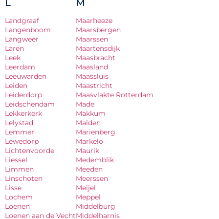
L
M
Landgraaf
Maarheeze
Langenboom
Maarsbergen
Langweer
Maarssen
Laren
Maartensdijk
Leek
Maasbracht
Leerdam
Maasland
Leeuwarden
Maassluis
Leiden
Maastricht
Leiderdorp
Maasvlakte Rotterdam
Leidschendam
Made
Lekkerkerk
Makkum
Lelystad
Malden
Lemmer
Marienberg
Lewedorp
Markelo
Lichtenvoorde
Maurik
Liessel
Medemblik
Limmen
Meeden
Linschoten
Meerssen
Lisse
Meijel
Lochem
Meppel
Loenen
Middelburg
Loenen aan de Vecht
Middelharnis