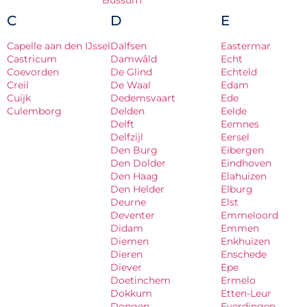
Bussum
C
D
E
Capelle aan den IJssel
Dalfsen
Eastermar
Castricum
Damwâld
Echt
Coevorden
De Glind
Echteld
Creil
De Waal
Edam
Cuijk
Dedemsvaart
Ede
Culemborg
Delden
Eelde
Delft
Eemnes
Delfzijl
Eersel
Den Burg
Eibergen
Den Dolder
Eindhoven
Den Haag
Elahuizen
Den Helder
Elburg
Deurne
Elst
Deventer
Emmeloord
Didam
Emmen
Diemen
Enkhuizen
Dieren
Enschede
Diever
Epe
Doetinchem
Ermelo
Dokkum
Etten-Leur
Dongen
Everdingen