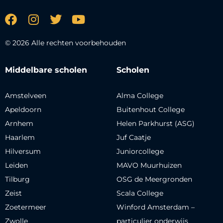
© 2026 Alle rechten voorbehouden
Middelbare scholen
Scholen
Amstelveen
Alma College
Apeldoorn
Buitenhout College
Arnhem
Helen Parkhurst (ASG)
Haarlem
Juf Caatje
Hilversum
Juniorcollege
Leiden
MAVO Muurhuizen
Tilburg
OSG de Meergronden
Zeist
Scala College
Zoetermeer
Winford Amsterdam –
Zwolle
particulier onderwijs