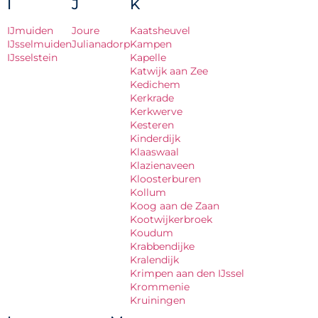
I
J
K
IJmuiden
Joure
Kaatsheuvel
IJsselmuiden
Julianadorp
Kampen
IJsselstein
Kapelle
Katwijk aan Zee
Kedichem
Kerkrade
Kerkwerve
Kesteren
Kinderdijk
Klaaswaal
Klazienaveen
Kloosterburen
Kollum
Koog aan de Zaan
Kootwijkerbroek
Koudum
Krabbendijke
Kralendijk
Krimpen aan den IJssel
Krommenie
Kruiningen