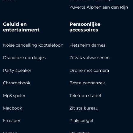
Yuverta Alphen aan den Rijn
Geluid en
Persoonlijke
entertainment
accessoires
Noise cancelling koptelefoon
Fietshelm dames
Draadloze oordopjes
Zitzak volwassenen
Party speaker
Drone met camera
Chromebook
Beste pennenzak
Mp3 speler
Telefoon statief
Macbook
Zit sta bureau
E-reader
Plakspiegel