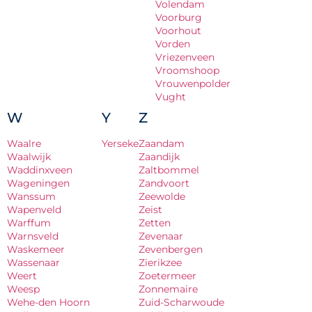
Volendam
Voorburg
Voorhout
Vorden
Vriezenveen
Vroomshoop
Vrouwenpolder
Vught
W
Y
Z
Waalre
Yerseke
Zaandam
Waalwijk
Zaandijk
Waddinxveen
Zaltbommel
Wageningen
Zandvoort
Wanssum
Zeewolde
Wapenveld
Zeist
Warffum
Zetten
Warnsveld
Zevenaar
Waskemeer
Zevenbergen
Wassenaar
Zierikzee
Weert
Zoetermeer
Weesp
Zonnemaire
Wehe-den Hoorn
Zuid-Scharwoude