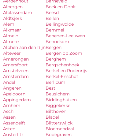
Aerdenhout
Barneveld
Albergen
Beek en Donk
Alblasserdam
Beesd
Aldtsjerk
Beilen
Alem
Bellingwolde
Alkmaar
Bemmel
Almelo
Beneden-Leeuwen
Almere
Bennekom
Alphen aan den Rijn
Bergen
Alteveer
Bergen op Zoom
Amerongen
Berghem
Amersfoort
Bergschenhoek
Amstelveen
Berkel en Rodenrijs
Amsterdam
Berkel-Enschot
Andel
Berlicum
Angeren
Best
Apeldoorn
Beusichem
Appingedam
Biddinghuizen
Arnhem
Biggekerke
Asch
Bilthoven
Assen
Bladel
Assendelft
Blitterswijck
Asten
Bloemendaal
Austerlitz
Bodegraven