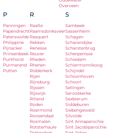
Oudewater
Overveen
P
R
S
Panningen
Raalte
Sambeek
Papendrecht
Raamsdonksveer
Sassenheim
Paterswolde
Rasquert
Schagen
Philippine
Rekken
Scharendijke
Pijnacker
Renesse
Scharsterbrug
Prinsenbeek
Reuver
Scherpenisse
Punthorst
Rheden
Schiedam
Purmerend
Rhenen
Schiermonnikoog
Putten
Ridderkerk
Schijndel
Rijen
Schoonhoven
Rijnsburg
Schoorl
Rijssen
Sellingen
Rijswijk
Serooskerke
Rilland
Sexbierum
Roden
Siddeburen
Roermond
Siebengewald
Roosendaal
Silvolde
Rosmalen
Sint Annaparochie
Rotsterhaule
Sint Jacobiparochie
Rotterdam
Sint Johns