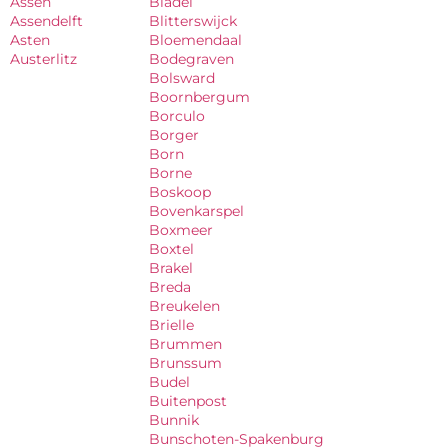
Assen
Bladel
Assendelft
Blitterswijck
Asten
Bloemendaal
Austerlitz
Bodegraven
Bolsward
Boornbergum
Borculo
Borger
Born
Borne
Boskoop
Bovenkarspel
Boxmeer
Boxtel
Brakel
Breda
Breukelen
Brielle
Brummen
Brunssum
Budel
Buitenpost
Bunnik
Bunschoten-Spakenburg