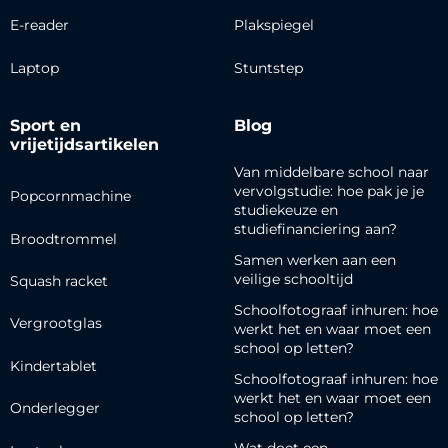
E-reader
Plakspiegel
Laptop
Stuntstep
Sport en
Blog
vrijetijdsartikelen
Van middelbare school naar
vervolgstudie: hoe pak je je
Popcornmachine
studiekeuze en
studiefinanciering aan?
Broodtrommel
Samen werken aan een
veilige schooltijd
Squash racket
Schoolfotograaf inhuren: hoe
Vergrootglas
werkt het en waar moet een
school op letten?
Kindertablet
Schoolfotograaf inhuren: hoe
werkt het en waar moet een
Onderlegger
school op letten?