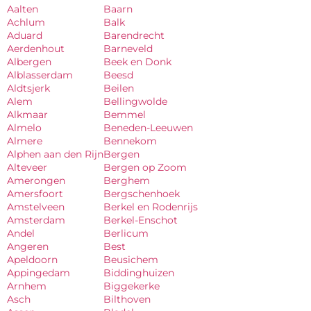
Aalten
Baarn
Achlum
Balk
Aduard
Barendrecht
Aerdenhout
Barneveld
Albergen
Beek en Donk
Alblasserdam
Beesd
Aldtsjerk
Beilen
Alem
Bellingwolde
Alkmaar
Bemmel
Almelo
Beneden-Leeuwen
Almere
Bennekom
Alphen aan den Rijn
Bergen
Alteveer
Bergen op Zoom
Amerongen
Berghem
Amersfoort
Bergschenhoek
Amstelveen
Berkel en Rodenrijs
Amsterdam
Berkel-Enschot
Andel
Berlicum
Angeren
Best
Apeldoorn
Beusichem
Appingedam
Biddinghuizen
Arnhem
Biggekerke
Asch
Bilthoven