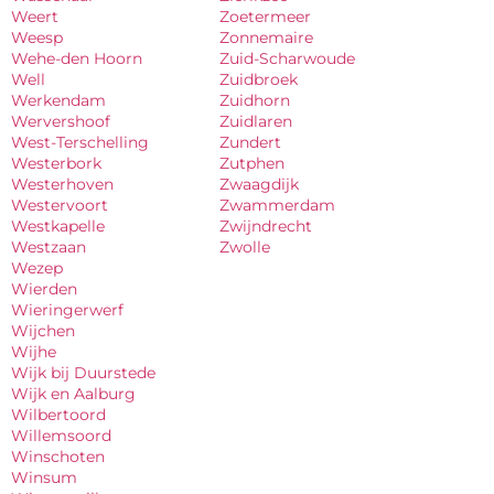
Weert
Zoetermeer
Weesp
Zonnemaire
Wehe-den Hoorn
Zuid-Scharwoude
Well
Zuidbroek
Werkendam
Zuidhorn
Wervershoof
Zuidlaren
West-Terschelling
Zundert
Westerbork
Zutphen
Westerhoven
Zwaagdijk
Westervoort
Zwammerdam
Westkapelle
Zwijndrecht
Westzaan
Zwolle
Wezep
Wierden
Wieringerwerf
Wijchen
Wijhe
Wijk bij Duurstede
Wijk en Aalburg
Wilbertoord
Willemsoord
Winschoten
Winsum