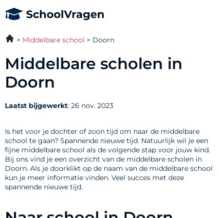
Middelbare school
Doorn
Middelbare scholen in
Doorn
Laatst bijgewerkt
: 26 nov. 2023
Is het voor je dochter of zoon tijd om naar de middelbare
school te gaan? Spannende nieuwe tijd. Natuurlijk wil je een
fijne middelbare school als de volgende stap voor jouw kind.
Bij ons vind je een overzicht van de middelbare scholen in
Doorn. Als je doorklikt op de naam van de middelbare school
kun je meer informatie vinden. Veel succes met deze
spannende nieuwe tijd.
Naar school in Doorn