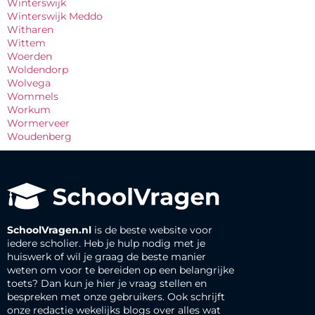
Winterswijk
Winterswijk Meddo
Witharen
Wittem
Woerden
Woldendorp
Wolvega
Wommels
Workum
Wormerveer
Woudenberg
SchoolVragen.nl
is de beste website voor
iedere scholier. Heb je hulp nodig met je
huiswerk of wil je graag de beste manier
weten om voor te bereiden op een belangrijke
toets? Dan kun je hier je vraag stellen en
bespreken met onze gebruikers. Ook schrijft
onze redactie wekelijks blogs over alles wat