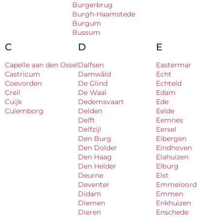
Burgerbrug
Burgh-Haamstede
Burgum
Bussum
C
D
E
Capelle aan den IJssel
Dalfsen
Eastermar
Castricum
Damwâld
Echt
Coevorden
De Glind
Echteld
Creil
De Waal
Edam
Cuijk
Dedemsvaart
Ede
Culemborg
Delden
Eelde
Delft
Eemnes
Delfzijl
Eersel
Den Burg
Eibergen
Den Dolder
Eindhoven
Den Haag
Elahuizen
Den Helder
Elburg
Deurne
Elst
Deventer
Emmeloord
Didam
Emmen
Diemen
Enkhuizen
Dieren
Enschede