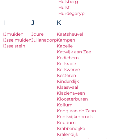
Hulsberg
Hulst
Hurdegaryp
I
J
K
IJmuiden
Joure
Kaatsheuvel
IJsselmuiden
Julianadorp
Kampen
IJsselstein
Kapelle
Katwijk aan Zee
Kedichem
Kerkrade
Kerkwerve
Kesteren
Kinderdijk
Klaaswaal
Klazienaveen
Kloosterburen
Kollum
Koog aan de Zaan
Kootwijkerbroek
Koudum
Krabbendijke
Kralendijk