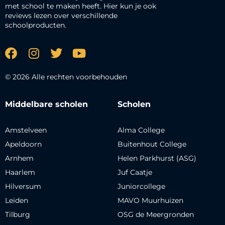
met school te maken heeft. Hier kun je ook
reviews lezen over verschillende
schoolproducten.
© 2026 Alle rechten voorbehouden
Middelbare scholen
Scholen
Amstelveen
Alma College
Apeldoorn
Buitenhout College
Arnhem
Helen Parkhurst (ASG)
Haarlem
Juf Caatje
Hilversum
Juniorcollege
Leiden
MAVO Muurhuizen
Tilburg
OSG de Meergronden