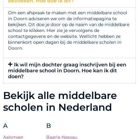
bezoeken. Hoe doe ik dit?
Om een afspraak te maken met een middelbare school
in Doorn adviseren we om de informatiepagina te
bekijken. Dit doe je door op de naam van de middelbare
school te klikken. Hier zie je vervolgens de
contactgegevens en de website. Wellicht hebben ze
binnenkort open dagen bij de middelbare scholen in
Doorn.
Ik wil mijn dochter graag inschrijven bij een
middelbare school in Doorn. Hoe kan ik dit
doen?
Bekijk alle middelbare
scholen in Nederland
A
B
Aalsmeer
Baarle-Nassau