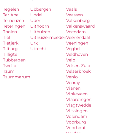
Tegelen
Ubbergen
Vaals
Ter Apel
Uddel
Vaassen
Terneuzen
Uden
Valkenburg
Teteringen
Uithoorn
Valkenswaard
Tholen
Uithuizen
Veendam
Tiel
Uithuizermeeden
Veenendaal
Tietjerk
Urk
Veeningen
Tilburg
Utrecht
Veghel
Tilligte
Veldhoven
Tubbergen
Velp
Twello
Velsen-Zuid
Tzum
Velserbroek
Tzummarum
Venlo
Venray
Vianen
Vinkeveen
Vlaardingen
Vlagtwedde
Vlissingen
Volendam
Voorburg
Voorhout