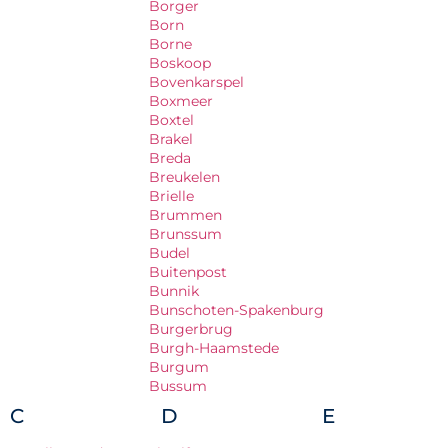
Borger
Born
Borne
Boskoop
Bovenkarspel
Boxmeer
Boxtel
Brakel
Breda
Breukelen
Brielle
Brummen
Brunssum
Budel
Buitenpost
Bunnik
Bunschoten-Spakenburg
Burgerbrug
Burgh-Haamstede
Burgum
Bussum
C
D
E