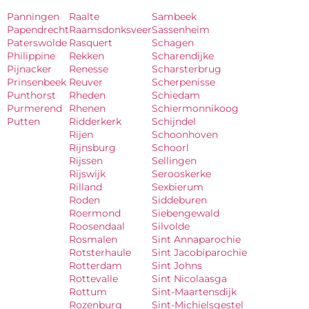
Panningen
Raalte
Sambeek
Papendrecht
Raamsdonksveer
Sassenheim
Paterswolde
Rasquert
Schagen
Philippine
Rekken
Scharendijke
Pijnacker
Renesse
Scharsterbrug
Prinsenbeek
Reuver
Scherpenisse
Punthorst
Rheden
Schiedam
Purmerend
Rhenen
Schiermonnikoog
Putten
Ridderkerk
Schijndel
Rijen
Schoonhoven
Rijnsburg
Schoorl
Rijssen
Sellingen
Rijswijk
Serooskerke
Rilland
Sexbierum
Roden
Siddeburen
Roermond
Siebengewald
Roosendaal
Silvolde
Rosmalen
Sint Annaparochie
Rotsterhaule
Sint Jacobiparochie
Rotterdam
Sint Johns
Rottevalle
Sint Nicolaasga
Rottum
Sint-Maartensdijk
Rozenburg
Sint-Michielsgestel