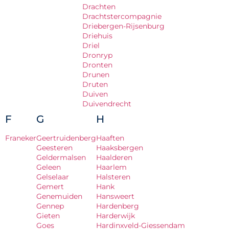
Drachten
Drachtstercompagnie
Driebergen-Rijsenburg
Driehuis
Driel
Dronryp
Dronten
Drunen
Druten
Duiven
Duivendrecht
F
G
H
Franeker
Geertruidenberg
Haaften
Geesteren
Haaksbergen
Geldermalsen
Haalderen
Geleen
Haarlem
Gelselaar
Halsteren
Gemert
Hank
Genemuiden
Hansweert
Gennep
Hardenberg
Gieten
Harderwijk
Goes
Hardinxveld-Giessendam