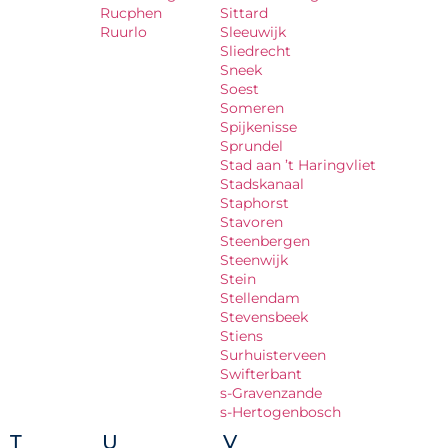
Rucphen
Sittard
Ruurlo
Sleeuwijk
Sliedrecht
Sneek
Soest
Someren
Spijkenisse
Sprundel
Stad aan ’t Haringvliet
Stadskanaal
Staphorst
Stavoren
Steenbergen
Steenwijk
Stein
Stellendam
Stevensbeek
Stiens
Surhuisterveen
Swifterbant
s-Gravenzande
s-Hertogenbosch
T
U
V