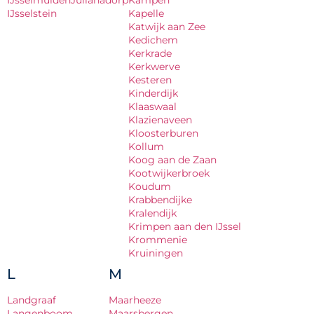
IJsselstein
Kapelle
Katwijk aan Zee
Kedichem
Kerkrade
Kerkwerve
Kesteren
Kinderdijk
Klaaswaal
Klazienaveen
Kloosterburen
Kollum
Koog aan de Zaan
Kootwijkerbroek
Koudum
Krabbendijke
Kralendijk
Krimpen aan den IJssel
Krommenie
Kruiningen
L
M
Landgraaf
Maarheeze
Langenboom
Maarsbergen