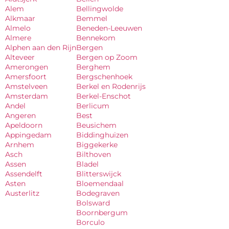
Alem
Bellingwolde
Alkmaar
Bemmel
Almelo
Beneden-Leeuwen
Almere
Bennekom
Alphen aan den Rijn
Bergen
Alteveer
Bergen op Zoom
Amerongen
Berghem
Amersfoort
Bergschenhoek
Amstelveen
Berkel en Rodenrijs
Amsterdam
Berkel-Enschot
Andel
Berlicum
Angeren
Best
Apeldoorn
Beusichem
Appingedam
Biddinghuizen
Arnhem
Biggekerke
Asch
Bilthoven
Assen
Bladel
Assendelft
Blitterswijck
Asten
Bloemendaal
Austerlitz
Bodegraven
Bolsward
Boornbergum
Borculo