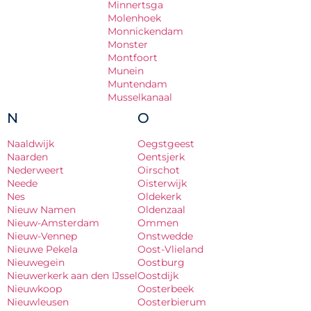
Minnertsga
Molenhoek
Monnickendam
Monster
Montfoort
Munein
Muntendam
Musselkanaal
N
O
Naaldwijk
Oegstgeest
Naarden
Oentsjerk
Nederweert
Oirschot
Neede
Oisterwijk
Nes
Oldekerk
Nieuw Namen
Oldenzaal
Nieuw-Amsterdam
Ommen
Nieuw-Vennep
Onstwedde
Nieuwe Pekela
Oost-Vlieland
Nieuwegein
Oostburg
Nieuwerkerk aan den IJssel
Oostdijk
Nieuwkoop
Oosterbeek
Nieuwleusen
Oosterbierum