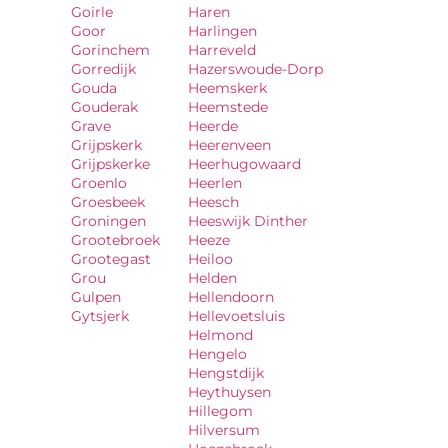
Goirle
Haren
Goor
Harlingen
Gorinchem
Harreveld
Gorredijk
Hazerswoude-Dorp
Gouda
Heemskerk
Gouderak
Heemstede
Grave
Heerde
Grijpskerk
Heerenveen
Grijpskerke
Heerhugowaard
Groenlo
Heerlen
Groesbeek
Heesch
Groningen
Heeswijk Dinther
Grootebroek
Heeze
Grootegast
Heiloo
Grou
Helden
Gulpen
Hellendoorn
Gytsjerk
Hellevoetsluis
Helmond
Hengelo
Hengstdijk
Heythuysen
Hillegom
Hilversum