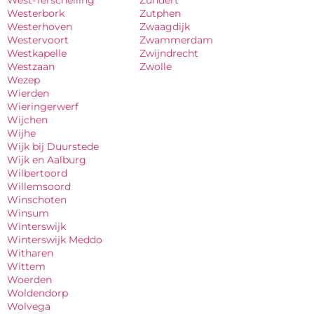
Westerbork
Zutphen
Westerhoven
Zwaagdijk
Westervoort
Zwammerdam
Westkapelle
Zwijndrecht
Westzaan
Zwolle
Wezep
Wierden
Wieringerwerf
Wijchen
Wijhe
Wijk bij Duurstede
Wijk en Aalburg
Wilbertoord
Willemsoord
Winschoten
Winsum
Winterswijk
Winterswijk Meddo
Witharen
Wittem
Woerden
Woldendorp
Wolvega