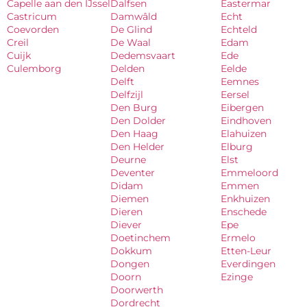
Capelle aan den IJssel
Dalfsen
Eastermar
Castricum
Damwâld
Echt
Coevorden
De Glind
Echteld
Creil
De Waal
Edam
Cuijk
Dedemsvaart
Ede
Culemborg
Delden
Eelde
Delft
Eemnes
Delfzijl
Eersel
Den Burg
Eibergen
Den Dolder
Eindhoven
Den Haag
Elahuizen
Den Helder
Elburg
Deurne
Elst
Deventer
Emmeloord
Didam
Emmen
Diemen
Enkhuizen
Dieren
Enschede
Diever
Epe
Doetinchem
Ermelo
Dokkum
Etten-Leur
Dongen
Everdingen
Doorn
Ezinge
Doorwerth
Dordrecht