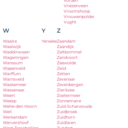
Vorden
Vriezenveen
Vroomshoop
Vrouwenpolder
Vught
W
Y
Z
Waalre
Yerseke
Zaandam
Waalwijk
Zaandijk
Waddinxveen
Zaltbommel
Wageningen
Zandvoort
Wanssum
Zeewolde
Wapenveld
Zeist
Warffum
Zetten
Warnsveld
Zevenaar
Waskemeer
Zevenbergen
Wassenaar
Zierikzee
Weert
Zoetermeer
Weesp
Zonnemaire
Wehe-den Hoorn
Zuid-Scharwoude
Well
Zuidbroek
Werkendam
Zuidhorn
Wervershoof
Zuidlaren
West-Terschelling
Zundert