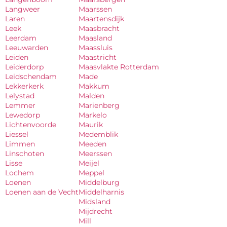
Langweer
Maarssen
Laren
Maartensdijk
Leek
Maasbracht
Leerdam
Maasland
Leeuwarden
Maassluis
Leiden
Maastricht
Leiderdorp
Maasvlakte Rotterdam
Leidschendam
Made
Lekkerkerk
Makkum
Lelystad
Malden
Lemmer
Marienberg
Lewedorp
Markelo
Lichtenvoorde
Maurik
Liessel
Medemblik
Limmen
Meeden
Linschoten
Meerssen
Lisse
Meijel
Lochem
Meppel
Loenen
Middelburg
Loenen aan de Vecht
Middelharnis
Midsland
Mijdrecht
Mill