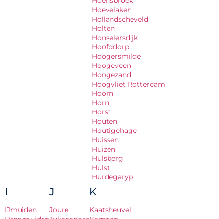
Hoensbroek
Hoevelaken
Hollandscheveld
Holten
Honselersdijk
Hoofddorp
Hoogersmilde
Hoogeveen
Hoogezand
Hoogvliet Rotterdam
Hoorn
Horn
Horst
Houten
Houtigehage
Huissen
Huizen
Hulsberg
Hulst
Hurdegaryp
I
J
K
IJmuiden
Joure
Kaatsheuvel
IJsselmuiden
Julianadorp
Kampen