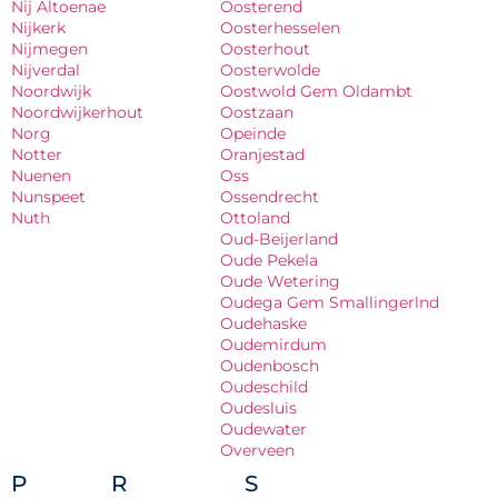
Nij Altoenae
Oosterend
Nijkerk
Oosterhesselen
Nijmegen
Oosterhout
Nijverdal
Oosterwolde
Noordwijk
Oostwold Gem Oldambt
Noordwijkerhout
Oostzaan
Norg
Opeinde
Notter
Oranjestad
Nuenen
Oss
Nunspeet
Ossendrecht
Nuth
Ottoland
Oud-Beijerland
Oude Pekela
Oude Wetering
Oudega Gem Smallingerlnd
Oudehaske
Oudemirdum
Oudenbosch
Oudeschild
Oudesluis
Oudewater
Overveen
P
R
S