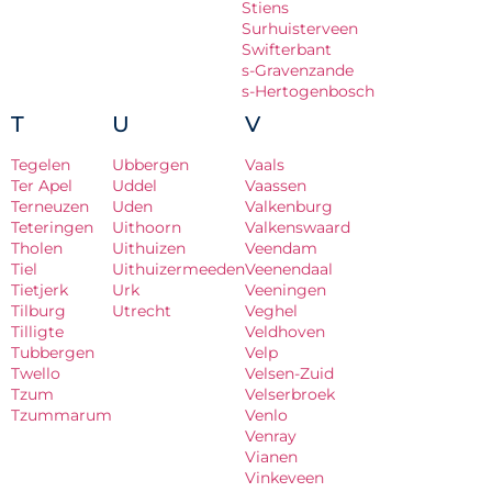
Stiens
Surhuisterveen
Swifterbant
s-Gravenzande
s-Hertogenbosch
T
U
V
Tegelen
Ubbergen
Vaals
Ter Apel
Uddel
Vaassen
Terneuzen
Uden
Valkenburg
Teteringen
Uithoorn
Valkenswaard
Tholen
Uithuizen
Veendam
Tiel
Uithuizermeeden
Veenendaal
Tietjerk
Urk
Veeningen
Tilburg
Utrecht
Veghel
Tilligte
Veldhoven
Tubbergen
Velp
Twello
Velsen-Zuid
Tzum
Velserbroek
Tzummarum
Venlo
Venray
Vianen
Vinkeveen