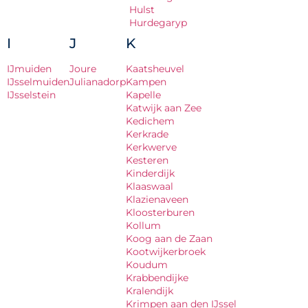
Hulst
Hurdegaryp
I
J
K
IJmuiden
Joure
Kaatsheuvel
IJsselmuiden
Julianadorp
Kampen
IJsselstein
Kapelle
Katwijk aan Zee
Kedichem
Kerkrade
Kerkwerve
Kesteren
Kinderdijk
Klaaswaal
Klazienaveen
Kloosterburen
Kollum
Koog aan de Zaan
Kootwijkerbroek
Koudum
Krabbendijke
Kralendijk
Krimpen aan den IJssel