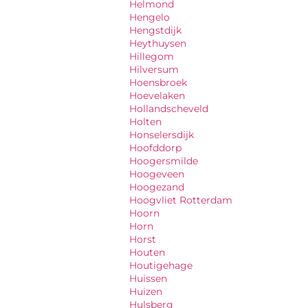
Helmond
Hengelo
Hengstdijk
Heythuysen
Hillegom
Hilversum
Hoensbroek
Hoevelaken
Hollandscheveld
Holten
Honselersdijk
Hoofddorp
Hoogersmilde
Hoogeveen
Hoogezand
Hoogvliet Rotterdam
Hoorn
Horn
Horst
Houten
Houtigehage
Huissen
Huizen
Hulsberg