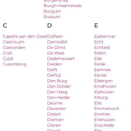
Burgerbrug
Burgh-Haamstede
Burgum
Bussum
C
D
E
Capelle aan den IJssel
Dalfsen
Eastermar
Castricum
Damwâld
Echt
Coevorden
De Glind
Echteld
Creil
De Waal
Edam
Cuijk
Dedemsvaart
Ede
Culemborg
Delden
Eelde
Delft
Eemnes
Delfzijl
Eersel
Den Burg
Eibergen
Den Dolder
Eindhoven
Den Haag
Elahuizen
Den Helder
Elburg
Deurne
Elst
Deventer
Emmeloord
Didam
Emmen
Diemen
Enkhuizen
Dieren
Enschede
Diever
Epe