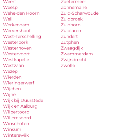
Weert
Zoetermeer
Weesp
Zonnemaire
Wehe-den Hoorn
Zuid-Scharwoude
Well
Zuidbroek
Werkendam
Zuidhorn
Wervershoof
Zuidlaren
West-Terschelling
Zundert
Westerbork
Zutphen
Westerhoven
Zwaagdijk
Westervoort
Zwammerdam
Westkapelle
Zwijndrecht
Westzaan
Zwolle
Wezep
Wierden
Wieringerwerf
Wijchen
Wijhe
Wijk bij Duurstede
Wijk en Aalburg
Wilbertoord
Willemsoord
Winschoten
Winsum
Winterswijk