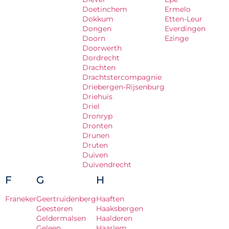
Doetinchem
Ermelo
Dokkum
Etten-Leur
Dongen
Everdingen
Doorn
Ezinge
Doorwerth
Dordrecht
Drachten
Drachtstercompagnie
Driebergen-Rijsenburg
Driehuis
Driel
Dronryp
Dronten
Drunen
Druten
Duiven
Duivendrecht
F
G
H
Franeker
Geertruidenberg
Haaften
Geesteren
Haaksbergen
Geldermalsen
Haalderen
Geleen
Haarlem