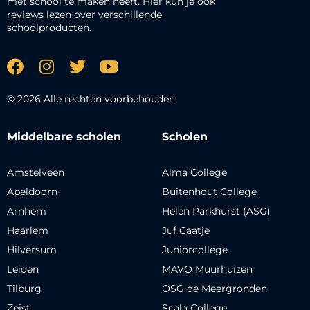
met school te maken heeft. Hier kun je ook
reviews lezen over verschillende
schoolproducten.
© 2026 Alle rechten voorbehouden
Middelbare scholen
Scholen
Amstelveen
Alma College
Apeldoorn
Buitenhout College
Arnhem
Helen Parkhurst (ASG)
Haarlem
Juf Caatje
Hilversum
Juniorcollege
Leiden
MAVO Muurhuizen
Tilburg
OSG de Meergronden
Zeist
Scala College