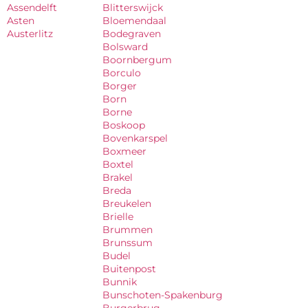
Assendelft
Blitterswijck
Asten
Bloemendaal
Austerlitz
Bodegraven
Bolsward
Boornbergum
Borculo
Borger
Born
Borne
Boskoop
Bovenkarspel
Boxmeer
Boxtel
Brakel
Breda
Breukelen
Brielle
Brummen
Brunssum
Budel
Buitenpost
Bunnik
Bunschoten-Spakenburg