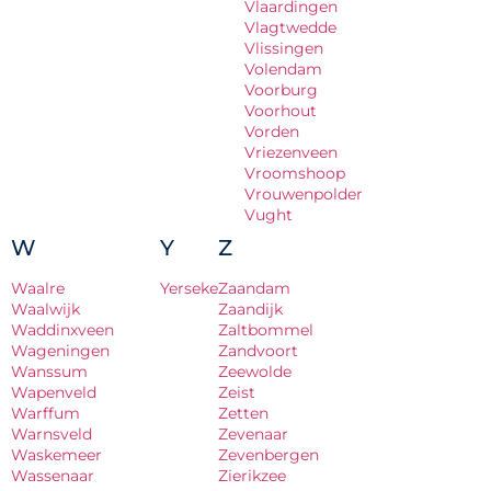
Vlaardingen
Vlagtwedde
Vlissingen
Volendam
Voorburg
Voorhout
Vorden
Vriezenveen
Vroomshoop
Vrouwenpolder
Vught
W
Y
Z
Waalre
Yerseke
Zaandam
Waalwijk
Zaandijk
Waddinxveen
Zaltbommel
Wageningen
Zandvoort
Wanssum
Zeewolde
Wapenveld
Zeist
Warffum
Zetten
Warnsveld
Zevenaar
Waskemeer
Zevenbergen
Wassenaar
Zierikzee