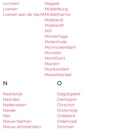
Lochem
Meppel
Loenen
Middelburg
Loenen aan de Vecht
Middelharnis
Midsland
Mijdrecht
Mill
Minnertsga
Molenhoek
Monnickendam
Monster
Montfoort
Munein
Muntendam
Musselkanaal
N
O
Naaldwijk
Oegstgeest
Naarden
Oentsjerk
Nederweert
Oirschot
Neede
Oisterwijk
Nes
Oldekerk
Nieuw Namen
Oldenzaal
Nieuw-Amsterdam
Ommen