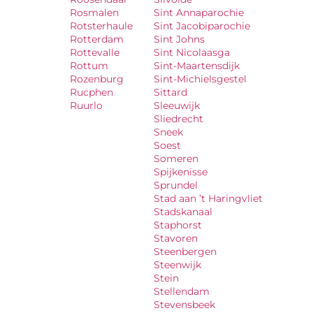
Rosmalen
Sint Annaparochie
Rotsterhaule
Sint Jacobiparochie
Rotterdam
Sint Johns
Rottevalle
Sint Nicolaasga
Rottum
Sint-Maartensdijk
Rozenburg
Sint-Michielsgestel
Rucphen
Sittard
Ruurlo
Sleeuwijk
Sliedrecht
Sneek
Soest
Someren
Spijkenisse
Sprundel
Stad aan ’t Haringvliet
Stadskanaal
Staphorst
Stavoren
Steenbergen
Steenwijk
Stein
Stellendam
Stevensbeek