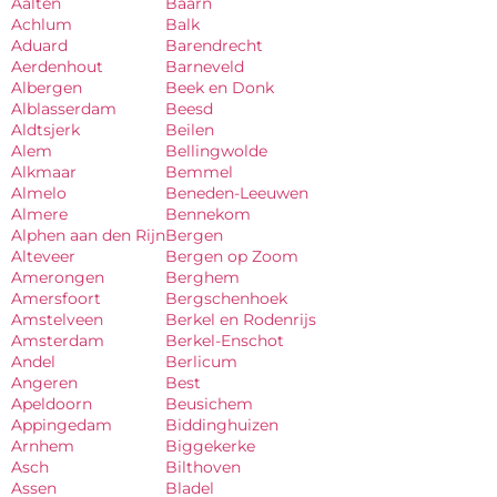
Aalten
Baarn
Achlum
Balk
Aduard
Barendrecht
Aerdenhout
Barneveld
Albergen
Beek en Donk
Alblasserdam
Beesd
Aldtsjerk
Beilen
Alem
Bellingwolde
Alkmaar
Bemmel
Almelo
Beneden-Leeuwen
Almere
Bennekom
Alphen aan den Rijn
Bergen
Alteveer
Bergen op Zoom
Amerongen
Berghem
Amersfoort
Bergschenhoek
Amstelveen
Berkel en Rodenrijs
Amsterdam
Berkel-Enschot
Andel
Berlicum
Angeren
Best
Apeldoorn
Beusichem
Appingedam
Biddinghuizen
Arnhem
Biggekerke
Asch
Bilthoven
Assen
Bladel