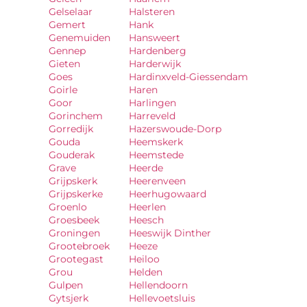
Gelselaar
Halsteren
Gemert
Hank
Genemuiden
Hansweert
Gennep
Hardenberg
Gieten
Harderwijk
Goes
Hardinxveld-Giessendam
Goirle
Haren
Goor
Harlingen
Gorinchem
Harreveld
Gorredijk
Hazerswoude-Dorp
Gouda
Heemskerk
Gouderak
Heemstede
Grave
Heerde
Grijpskerk
Heerenveen
Grijpskerke
Heerhugowaard
Groenlo
Heerlen
Groesbeek
Heesch
Groningen
Heeswijk Dinther
Grootebroek
Heeze
Grootegast
Heiloo
Grou
Helden
Gulpen
Hellendoorn
Gytsjerk
Hellevoetsluis