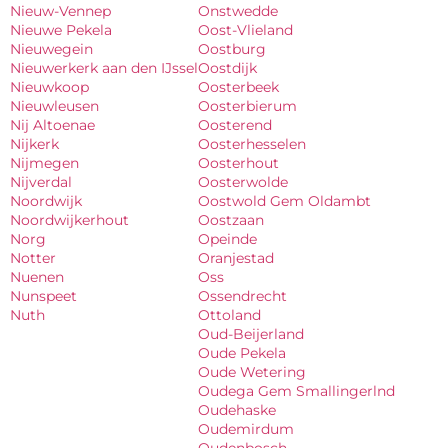
Nieuw-Vennep
Onstwedde
Nieuwe Pekela
Oost-Vlieland
Nieuwegein
Oostburg
Nieuwerkerk aan den IJssel
Oostdijk
Nieuwkoop
Oosterbeek
Nieuwleusen
Oosterbierum
Nij Altoenae
Oosterend
Nijkerk
Oosterhesselen
Nijmegen
Oosterhout
Nijverdal
Oosterwolde
Noordwijk
Oostwold Gem Oldambt
Noordwijkerhout
Oostzaan
Norg
Opeinde
Notter
Oranjestad
Nuenen
Oss
Nunspeet
Ossendrecht
Nuth
Ottoland
Oud-Beijerland
Oude Pekela
Oude Wetering
Oudega Gem Smallingerlnd
Oudehaske
Oudemirdum