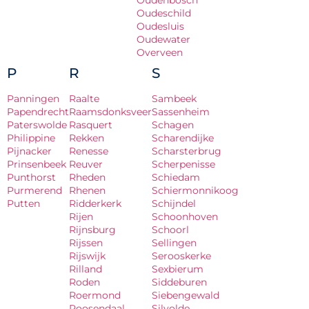
Oudenbosch
Oudeschild
Oudesluis
Oudewater
Overveen
P
R
S
Panningen
Raalte
Sambeek
Papendrecht
Raamsdonksveer
Sassenheim
Paterswolde
Rasquert
Schagen
Philippine
Rekken
Scharendijke
Pijnacker
Renesse
Scharsterbrug
Prinsenbeek
Reuver
Scherpenisse
Punthorst
Rheden
Schiedam
Purmerend
Rhenen
Schiermonnikoog
Putten
Ridderkerk
Schijndel
Rijen
Schoonhoven
Rijnsburg
Schoorl
Rijssen
Sellingen
Rijswijk
Serooskerke
Rilland
Sexbierum
Roden
Siddeburen
Roermond
Siebengewald
Roosendaal
Silvolde