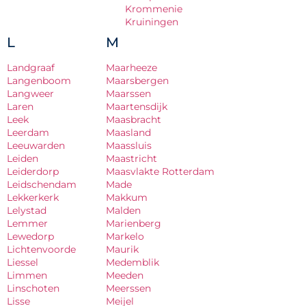
Krommenie
Kruiningen
L
M
Landgraaf
Maarheeze
Langenboom
Maarsbergen
Langweer
Maarssen
Laren
Maartensdijk
Leek
Maasbracht
Leerdam
Maasland
Leeuwarden
Maassluis
Leiden
Maastricht
Leiderdorp
Maasvlakte Rotterdam
Leidschendam
Made
Lekkerkerk
Makkum
Lelystad
Malden
Lemmer
Marienberg
Lewedorp
Markelo
Lichtenvoorde
Maurik
Liessel
Medemblik
Limmen
Meeden
Linschoten
Meerssen
Lisse
Meijel