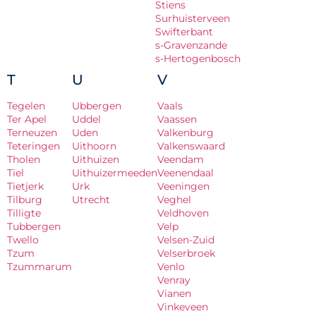
Stiens
Surhuisterveen
Swifterbant
s-Gravenzande
s-Hertogenbosch
T
U
V
Tegelen
Ubbergen
Vaals
Ter Apel
Uddel
Vaassen
Terneuzen
Uden
Valkenburg
Teteringen
Uithoorn
Valkenswaard
Tholen
Uithuizen
Veendam
Tiel
Uithuizermeeden
Veenendaal
Tietjerk
Urk
Veeningen
Tilburg
Utrecht
Veghel
Tilligte
Veldhoven
Tubbergen
Velp
Twello
Velsen-Zuid
Tzum
Velserbroek
Tzummarum
Venlo
Venray
Vianen
Vinkeveen