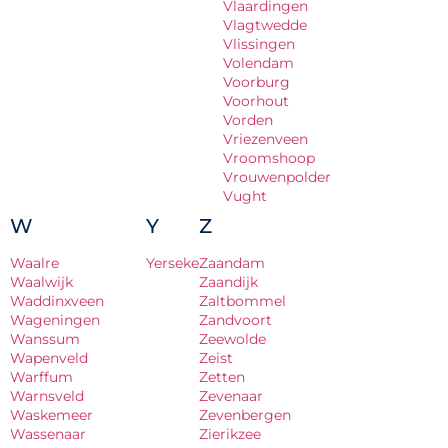
Vlaardingen
Vlagtwedde
Vlissingen
Volendam
Voorburg
Voorhout
Vorden
Vriezenveen
Vroomshoop
Vrouwenpolder
Vught
W
Y
Z
Waalre
Yerseke
Zaandam
Waalwijk
Zaandijk
Waddinxveen
Zaltbommel
Wageningen
Zandvoort
Wanssum
Zeewolde
Wapenveld
Zeist
Warffum
Zetten
Warnsveld
Zevenaar
Waskemeer
Zevenbergen
Wassenaar
Zierikzee