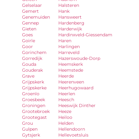
Gelselaar
Halsteren
Gemert
Hank
Genemuiden
Hansweert
Gennep
Hardenberg
Gieten
Harderwijk
Goes
Hardinxveld-Giessendam
Goirle
Haren
Goor
Harlingen
Gorinchem
Harreveld
Gorredijk
Hazerswoude-Dorp
Gouda
Heemskerk
Gouderak
Heemstede
Grave
Heerde
Grijpskerk
Heerenveen
Grijpskerke
Heerhugowaard
Groenlo
Heerlen
Groesbeek
Heesch
Groningen
Heeswijk Dinther
Grootebroek
Heeze
Grootegast
Heiloo
Grou
Helden
Gulpen
Hellendoorn
Gytsjerk
Hellevoetsluis