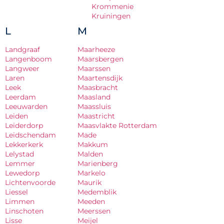
Krommenie
Kruiningen
L
M
Landgraaf
Maarheeze
Langenboom
Maarsbergen
Langweer
Maarssen
Laren
Maartensdijk
Leek
Maasbracht
Leerdam
Maasland
Leeuwarden
Maassluis
Leiden
Maastricht
Leiderdorp
Maasvlakte Rotterdam
Leidschendam
Made
Lekkerkerk
Makkum
Lelystad
Malden
Lemmer
Marienberg
Lewedorp
Markelo
Lichtenvoorde
Maurik
Liessel
Medemblik
Limmen
Meeden
Linschoten
Meerssen
Lisse
Meijel