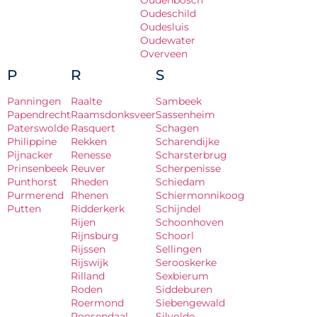
Oudenbosch
Oudeschild
Oudesluis
Oudewater
Overveen
P
R
S
Panningen
Raalte
Sambeek
Papendrecht
Raamsdonksveer
Sassenheim
Paterswolde
Rasquert
Schagen
Philippine
Rekken
Scharendijke
Pijnacker
Renesse
Scharsterbrug
Prinsenbeek
Reuver
Scherpenisse
Punthorst
Rheden
Schiedam
Purmerend
Rhenen
Schiermonnikoog
Putten
Ridderkerk
Schijndel
Rijen
Schoonhoven
Rijnsburg
Schoorl
Rijssen
Sellingen
Rijswijk
Serooskerke
Rilland
Sexbierum
Roden
Siddeburen
Roermond
Siebengewald
Roosendaal
Silvolde