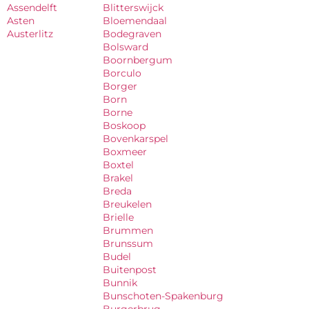
Assendelft
Blitterswijck
Asten
Bloemendaal
Austerlitz
Bodegraven
Bolsward
Boornbergum
Borculo
Borger
Born
Borne
Boskoop
Bovenkarspel
Boxmeer
Boxtel
Brakel
Breda
Breukelen
Brielle
Brummen
Brunssum
Budel
Buitenpost
Bunnik
Bunschoten-Spakenburg