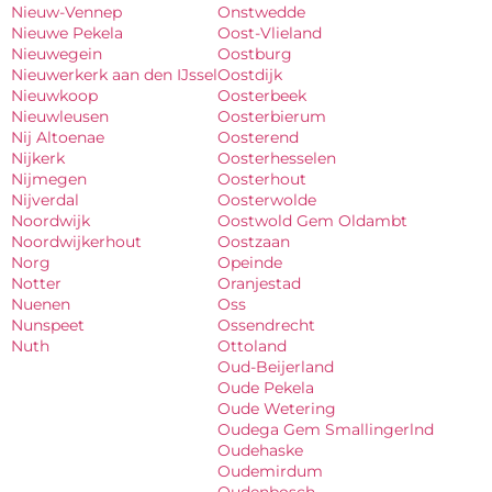
Nieuw-Vennep
Onstwedde
Nieuwe Pekela
Oost-Vlieland
Nieuwegein
Oostburg
Nieuwerkerk aan den IJssel
Oostdijk
Nieuwkoop
Oosterbeek
Nieuwleusen
Oosterbierum
Nij Altoenae
Oosterend
Nijkerk
Oosterhesselen
Nijmegen
Oosterhout
Nijverdal
Oosterwolde
Noordwijk
Oostwold Gem Oldambt
Noordwijkerhout
Oostzaan
Norg
Opeinde
Notter
Oranjestad
Nuenen
Oss
Nunspeet
Ossendrecht
Nuth
Ottoland
Oud-Beijerland
Oude Pekela
Oude Wetering
Oudega Gem Smallingerlnd
Oudehaske
Oudemirdum