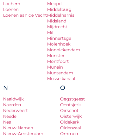
Lochem
Meppel
Loenen
Middelburg
Loenen aan de Vecht
Middelharnis
Midsland
Mijdrecht
Mill
Minnertsga
Molenhoek
Monnickendam
Monster
Montfoort
Munein
Muntendam
Musselkanaal
N
O
Naaldwijk
Oegstgeest
Naarden
Oentsjerk
Nederweert
Oirschot
Neede
Oisterwijk
Nes
Oldekerk
Nieuw Namen
Oldenzaal
Nieuw-Amsterdam
Ommen