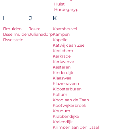
Hulst
Hurdegaryp
I
J
K
IJmuiden
Joure
Kaatsheuvel
IJsselmuiden
Julianadorp
Kampen
IJsselstein
Kapelle
Katwijk aan Zee
Kedichem
Kerkrade
Kerkwerve
Kesteren
Kinderdijk
Klaaswaal
Klazienaveen
Kloosterburen
Kollum
Koog aan de Zaan
Kootwijkerbroek
Koudum
Krabbendijke
Kralendijk
Krimpen aan den IJssel