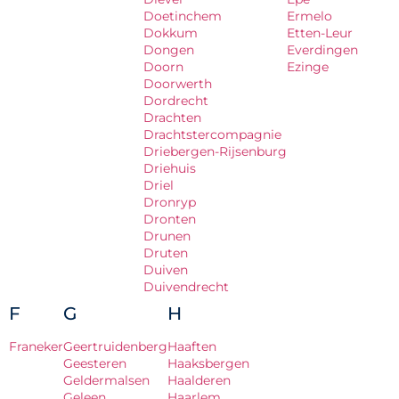
Doetinchem
Ermelo
Dokkum
Etten-Leur
Dongen
Everdingen
Doorn
Ezinge
Doorwerth
Dordrecht
Drachten
Drachtstercompagnie
Driebergen-Rijsenburg
Driehuis
Driel
Dronryp
Dronten
Drunen
Druten
Duiven
Duivendrecht
F
G
H
Franeker
Geertruidenberg
Haaften
Geesteren
Haaksbergen
Geldermalsen
Haalderen
Geleen
Haarlem