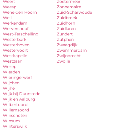
Weert
Zoetermeer
Weesp
Zonnemaire
Wehe-den Hoorn
Zuid-Scharwoude
Well
Zuidbroek
Werkendam
Zuidhorn
Wervershoof
Zuidlaren
West-Terschelling
Zundert
Westerbork
Zutphen
Westerhoven
Zwaagdijk
Westervoort
Zwammerdam
Westkapelle
Zwijndrecht
Westzaan
Zwolle
Wezep
Wierden
Wieringerwerf
Wijchen
Wijhe
Wijk bij Duurstede
Wijk en Aalburg
Wilbertoord
Willemsoord
Winschoten
Winsum
Winterswijk