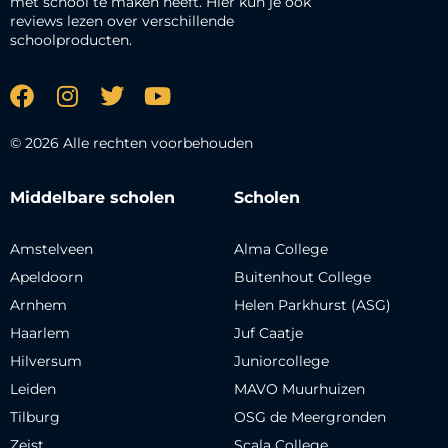
met school te maken heeft. Hier kun je ook
reviews lezen over verschillende
schoolproducten.
© 2026 Alle rechten voorbehouden
Middelbare scholen
Scholen
Amstelveen
Alma College
Apeldoorn
Buitenhout College
Arnhem
Helen Parkhurst (ASG)
Haarlem
Juf Caatje
Hilversum
Juniorcollege
Leiden
MAVO Muurhuizen
Tilburg
OSG de Meergronden
Zeist
Scala College