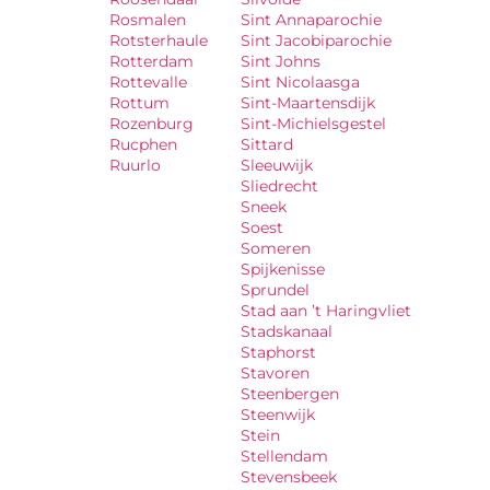
Rosmalen
Sint Annaparochie
Rotsterhaule
Sint Jacobiparochie
Rotterdam
Sint Johns
Rottevalle
Sint Nicolaasga
Rottum
Sint-Maartensdijk
Rozenburg
Sint-Michielsgestel
Rucphen
Sittard
Ruurlo
Sleeuwijk
Sliedrecht
Sneek
Soest
Someren
Spijkenisse
Sprundel
Stad aan ’t Haringvliet
Stadskanaal
Staphorst
Stavoren
Steenbergen
Steenwijk
Stein
Stellendam
Stevensbeek