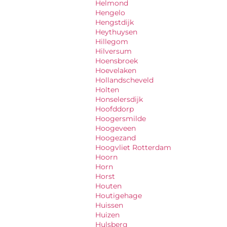
Helmond
Hengelo
Hengstdijk
Heythuysen
Hillegom
Hilversum
Hoensbroek
Hoevelaken
Hollandscheveld
Holten
Honselersdijk
Hoofddorp
Hoogersmilde
Hoogeveen
Hoogezand
Hoogvliet Rotterdam
Hoorn
Horn
Horst
Houten
Houtigehage
Huissen
Huizen
Hulsberg