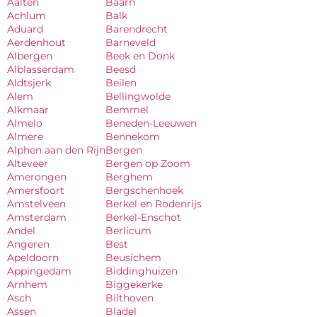
Aalten
Baarn
Achlum
Balk
Aduard
Barendrecht
Aerdenhout
Barneveld
Albergen
Beek en Donk
Alblasserdam
Beesd
Aldtsjerk
Beilen
Alem
Bellingwolde
Alkmaar
Bemmel
Almelo
Beneden-Leeuwen
Almere
Bennekom
Alphen aan den Rijn
Bergen
Alteveer
Bergen op Zoom
Amerongen
Berghem
Amersfoort
Bergschenhoek
Amstelveen
Berkel en Rodenrijs
Amsterdam
Berkel-Enschot
Andel
Berlicum
Angeren
Best
Apeldoorn
Beusichem
Appingedam
Biddinghuizen
Arnhem
Biggekerke
Asch
Bilthoven
Assen
Bladel