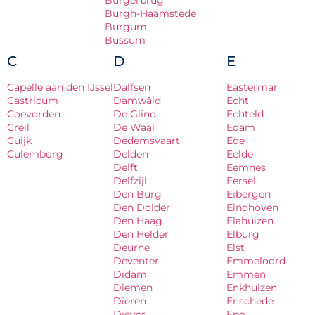
Burgerbrug
Burgh-Haamstede
Burgum
Bussum
C
D
E
Capelle aan den IJssel
Dalfsen
Eastermar
Castricum
Damwâld
Echt
Coevorden
De Glind
Echteld
Creil
De Waal
Edam
Cuijk
Dedemsvaart
Ede
Culemborg
Delden
Eelde
Delft
Eemnes
Delfzijl
Eersel
Den Burg
Eibergen
Den Dolder
Eindhoven
Den Haag
Elahuizen
Den Helder
Elburg
Deurne
Elst
Deventer
Emmeloord
Didam
Emmen
Diemen
Enkhuizen
Dieren
Enschede
Diever
Epe