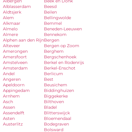
Albergen
Beek en Donk
Alblasserdam
Beesd
Aldtsjerk
Beilen
Alem
Bellingwolde
Alkmaar
Bemmel
Almelo
Beneden-Leeuwen
Almere
Bennekom
Alphen aan den Rijn
Bergen
Alteveer
Bergen op Zoom
Amerongen
Berghem
Amersfoort
Bergschenhoek
Amstelveen
Berkel en Rodenrijs
Amsterdam
Berkel-Enschot
Andel
Berlicum
Angeren
Best
Apeldoorn
Beusichem
Appingedam
Biddinghuizen
Arnhem
Biggekerke
Asch
Bilthoven
Assen
Bladel
Assendelft
Blitterswijck
Asten
Bloemendaal
Austerlitz
Bodegraven
Bolsward