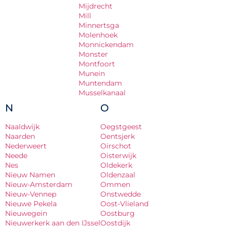
Mijdrecht
Mill
Minnertsga
Molenhoek
Monnickendam
Monster
Montfoort
Munein
Muntendam
Musselkanaal
N
O
Naaldwijk
Oegstgeest
Naarden
Oentsjerk
Nederweert
Oirschot
Neede
Oisterwijk
Nes
Oldekerk
Nieuw Namen
Oldenzaal
Nieuw-Amsterdam
Ommen
Nieuw-Vennep
Onstwedde
Nieuwe Pekela
Oost-Vlieland
Nieuwegein
Oostburg
Nieuwerkerk aan den IJssel
Oostdijk