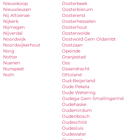
Nieuwkoop
Oosterbeek
Nieuwleusen
Oosterbierum
Nij Altoenae
Oosterend
Nijkerk
Oosterhesselen
Nijmegen
Oosterhout
Nijverdal
Oosterwolde
Noordwijk
Oostwold Gem Oldambt
Noordwijkerhout
Oostzaan
Norg
Opeinde
Notter
Oranjestad
Nuenen
Oss
Nunspeet
Ossendrecht
Nuth
Ottoland
Oud-Beijerland
Oude Pekela
Oude Wetering
Oudega Gem Smallingerlnd
Oudehaske
Oudemirdum
Oudenbosch
Oudeschild
Oudesluis
Oudewater