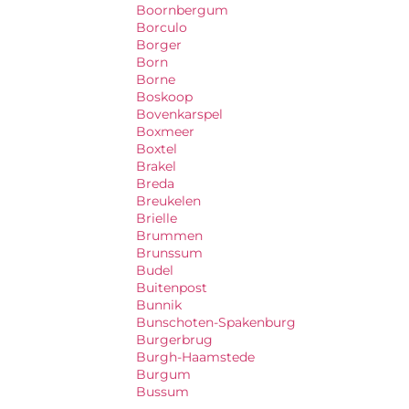
Boornbergum
Borculo
Borger
Born
Borne
Boskoop
Bovenkarspel
Boxmeer
Boxtel
Brakel
Breda
Breukelen
Brielle
Brummen
Brunssum
Budel
Buitenpost
Bunnik
Bunschoten-Spakenburg
Burgerbrug
Burgh-Haamstede
Burgum
Bussum