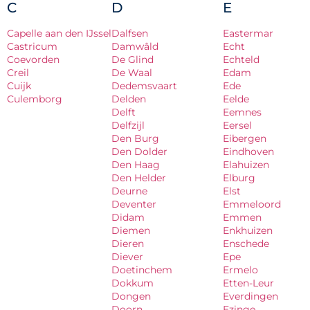
C
D
E
Capelle aan den IJssel
Dalfsen
Eastermar
Castricum
Damwâld
Echt
Coevorden
De Glind
Echteld
Creil
De Waal
Edam
Cuijk
Dedemsvaart
Ede
Culemborg
Delden
Eelde
Delft
Eemnes
Delfzijl
Eersel
Den Burg
Eibergen
Den Dolder
Eindhoven
Den Haag
Elahuizen
Den Helder
Elburg
Deurne
Elst
Deventer
Emmeloord
Didam
Emmen
Diemen
Enkhuizen
Dieren
Enschede
Diever
Epe
Doetinchem
Ermelo
Dokkum
Etten-Leur
Dongen
Everdingen
Doorn
Ezinge