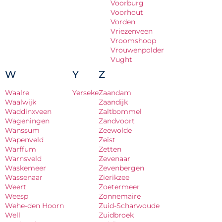
Voorburg
Voorhout
Vorden
Vriezenveen
Vroomshoop
Vrouwenpolder
Vught
W
Y
Z
Waalre
Yerseke
Zaandam
Waalwijk
Zaandijk
Waddinxveen
Zaltbommel
Wageningen
Zandvoort
Wanssum
Zeewolde
Wapenveld
Zeist
Warffum
Zetten
Warnsveld
Zevenaar
Waskemeer
Zevenbergen
Wassenaar
Zierikzee
Weert
Zoetermeer
Weesp
Zonnemaire
Wehe-den Hoorn
Zuid-Scharwoude
Well
Zuidbroek