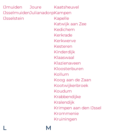
IJmuiden
Joure
Kaatsheuvel
IJsselmuiden
Julianadorp
Kampen
IJsselstein
Kapelle
Katwijk aan Zee
Kedichem
Kerkrade
Kerkwerve
Kesteren
Kinderdijk
Klaaswaal
Klazienaveen
Kloosterburen
Kollum
Koog aan de Zaan
Kootwijkerbroek
Koudum
Krabbendijke
Kralendijk
Krimpen aan den IJssel
Krommenie
Kruiningen
L
M