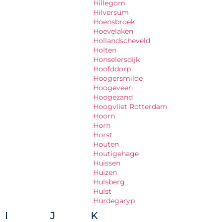
Hillegom
Hilversum
Hoensbroek
Hoevelaken
Hollandscheveld
Holten
Honselersdijk
Hoofddorp
Hoogersmilde
Hoogeveen
Hoogezand
Hoogvliet Rotterdam
Hoorn
Horn
Horst
Houten
Houtigehage
Huissen
Huizen
Hulsberg
Hulst
Hurdegaryp
I
J
K