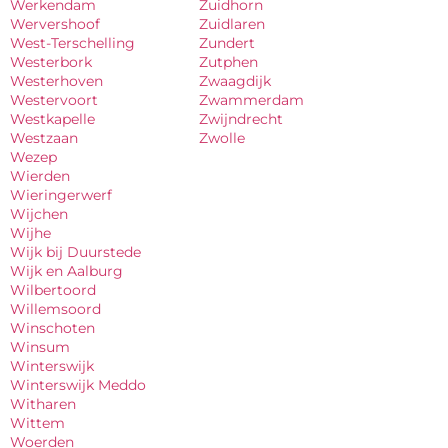
Werkendam
Zuidhorn
Wervershoof
Zuidlaren
West-Terschelling
Zundert
Westerbork
Zutphen
Westerhoven
Zwaagdijk
Westervoort
Zwammerdam
Westkapelle
Zwijndrecht
Westzaan
Zwolle
Wezep
Wierden
Wieringerwerf
Wijchen
Wijhe
Wijk bij Duurstede
Wijk en Aalburg
Wilbertoord
Willemsoord
Winschoten
Winsum
Winterswijk
Winterswijk Meddo
Witharen
Wittem
Woerden