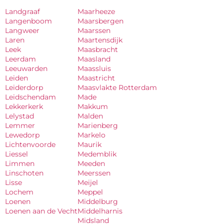
Landgraaf
Maarheeze
Langenboom
Maarsbergen
Langweer
Maarssen
Laren
Maartensdijk
Leek
Maasbracht
Leerdam
Maasland
Leeuwarden
Maassluis
Leiden
Maastricht
Leiderdorp
Maasvlakte Rotterdam
Leidschendam
Made
Lekkerkerk
Makkum
Lelystad
Malden
Lemmer
Marienberg
Lewedorp
Markelo
Lichtenvoorde
Maurik
Liessel
Medemblik
Limmen
Meeden
Linschoten
Meerssen
Lisse
Meijel
Lochem
Meppel
Loenen
Middelburg
Loenen aan de Vecht
Middelharnis
Midsland