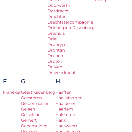
Doorwerth
Dordrecht
Drachten
Drachtstercompagnie
Driebergen-Rijsenburg
Driehuis
Driel
Dronryp
Dronten
Drunen
Druten
Duiven
Duivendrecht
F
G
H
Franeker
Geertruidenberg
Haaften
Geesteren
Haaksbergen
Geldermalsen
Haalderen
Geleen
Haarlem
Gelselaar
Halsteren
Gemert
Hank
Genemuiden
Hansweert
Gennep
Hardenberg