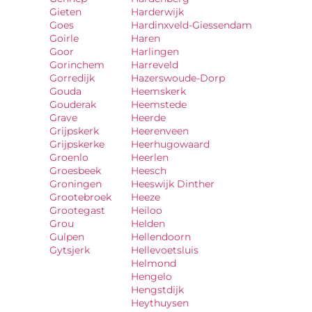
Gieten
Harderwijk
Goes
Hardinxveld-Giessendam
Goirle
Haren
Goor
Harlingen
Gorinchem
Harreveld
Gorredijk
Hazerswoude-Dorp
Gouda
Heemskerk
Gouderak
Heemstede
Grave
Heerde
Grijpskerk
Heerenveen
Grijpskerke
Heerhugowaard
Groenlo
Heerlen
Groesbeek
Heesch
Groningen
Heeswijk Dinther
Grootebroek
Heeze
Grootegast
Heiloo
Grou
Helden
Gulpen
Hellendoorn
Gytsjerk
Hellevoetsluis
Helmond
Hengelo
Hengstdijk
Heythuysen