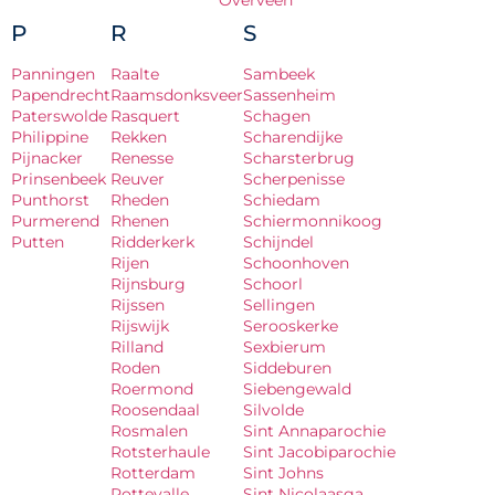
Overveen
P
R
S
Panningen
Raalte
Sambeek
Papendrecht
Raamsdonksveer
Sassenheim
Paterswolde
Rasquert
Schagen
Philippine
Rekken
Scharendijke
Pijnacker
Renesse
Scharsterbrug
Prinsenbeek
Reuver
Scherpenisse
Punthorst
Rheden
Schiedam
Purmerend
Rhenen
Schiermonnikoog
Putten
Ridderkerk
Schijndel
Rijen
Schoonhoven
Rijnsburg
Schoorl
Rijssen
Sellingen
Rijswijk
Serooskerke
Rilland
Sexbierum
Roden
Siddeburen
Roermond
Siebengewald
Roosendaal
Silvolde
Rosmalen
Sint Annaparochie
Rotsterhaule
Sint Jacobiparochie
Rotterdam
Sint Johns
Rottevalle
Sint Nicolaasga