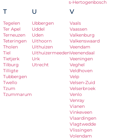
s-Hertogenbosch
T
U
V
Tegelen
Ubbergen
Vaals
Ter Apel
Uddel
Vaassen
Terneuzen
Uden
Valkenburg
Teteringen
Uithoorn
Valkenswaard
Tholen
Uithuizen
Veendam
Tiel
Uithuizermeeden
Veenendaal
Tietjerk
Urk
Veeningen
Tilburg
Utrecht
Veghel
Tilligte
Veldhoven
Tubbergen
Velp
Twello
Velsen-Zuid
Tzum
Velserbroek
Tzummarum
Venlo
Venray
Vianen
Vinkeveen
Vlaardingen
Vlagtwedde
Vlissingen
Volendam