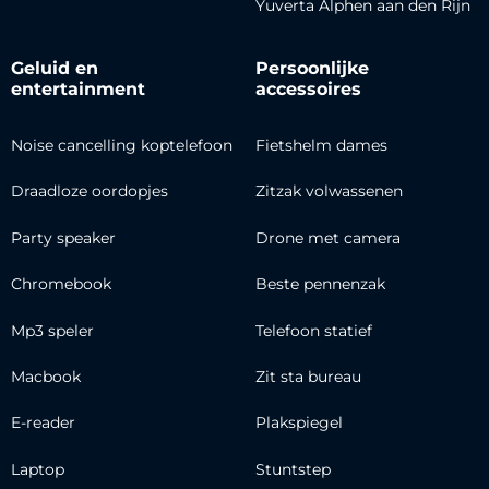
Yuverta Alphen aan den Rijn
Geluid en
Persoonlijke
entertainment
accessoires
Noise cancelling koptelefoon
Fietshelm dames
Draadloze oordopjes
Zitzak volwassenen
Party speaker
Drone met camera
Chromebook
Beste pennenzak
Mp3 speler
Telefoon statief
Macbook
Zit sta bureau
E-reader
Plakspiegel
Laptop
Stuntstep