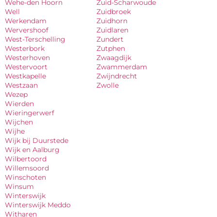
Wehe-den Hoorn
Zuid-Scharwoude
Well
Zuidbroek
Werkendam
Zuidhorn
Wervershoof
Zuidlaren
West-Terschelling
Zundert
Westerbork
Zutphen
Westerhoven
Zwaagdijk
Westervoort
Zwammerdam
Westkapelle
Zwijndrecht
Westzaan
Zwolle
Wezep
Wierden
Wieringerwerf
Wijchen
Wijhe
Wijk bij Duurstede
Wijk en Aalburg
Wilbertoord
Willemsoord
Winschoten
Winsum
Winterswijk
Winterswijk Meddo
Witharen