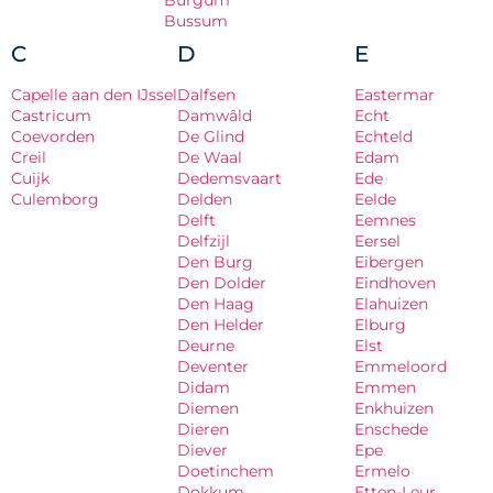
Burgum
Bussum
C
D
E
Capelle aan den IJssel
Dalfsen
Eastermar
Castricum
Damwâld
Echt
Coevorden
De Glind
Echteld
Creil
De Waal
Edam
Cuijk
Dedemsvaart
Ede
Culemborg
Delden
Eelde
Delft
Eemnes
Delfzijl
Eersel
Den Burg
Eibergen
Den Dolder
Eindhoven
Den Haag
Elahuizen
Den Helder
Elburg
Deurne
Elst
Deventer
Emmeloord
Didam
Emmen
Diemen
Enkhuizen
Dieren
Enschede
Diever
Epe
Doetinchem
Ermelo
Dokkum
Etten-Leur