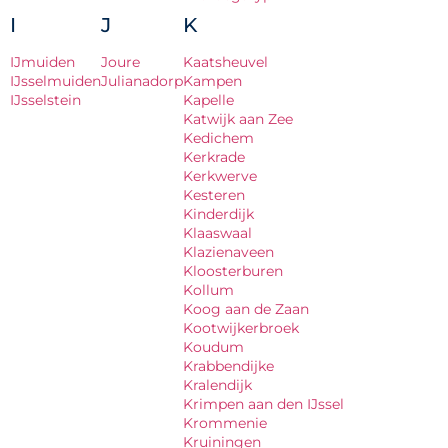
I
J
K
IJmuiden
Joure
Kaatsheuvel
IJsselmuiden
Julianadorp
Kampen
IJsselstein
Kapelle
Katwijk aan Zee
Kedichem
Kerkrade
Kerkwerve
Kesteren
Kinderdijk
Klaaswaal
Klazienaveen
Kloosterburen
Kollum
Koog aan de Zaan
Kootwijkerbroek
Koudum
Krabbendijke
Kralendijk
Krimpen aan den IJssel
Krommenie
Kruiningen