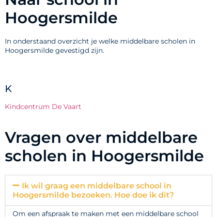
Hoogersmilde
In onderstaand overzicht je welke middelbare scholen in
Hoogersmilde gevestigd zijn.
K
Kindcentrum De Vaart
Vragen over middelbare
scholen in Hoogersmilde
Ik wil graag een middelbare school in
Hoogersmilde bezoeken. Hoe doe ik dit?
Om een afspraak te maken met een middelbare school