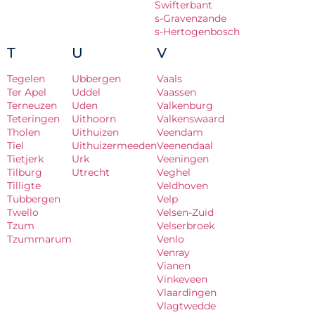
Swifterbant
s-Gravenzande
s-Hertogenbosch
T
U
V
Tegelen
Ubbergen
Vaals
Ter Apel
Uddel
Vaassen
Terneuzen
Uden
Valkenburg
Teteringen
Uithoorn
Valkenswaard
Tholen
Uithuizen
Veendam
Tiel
Uithuizermeeden
Veenendaal
Tietjerk
Urk
Veeningen
Tilburg
Utrecht
Veghel
Tilligte
Veldhoven
Tubbergen
Velp
Twello
Velsen-Zuid
Tzum
Velserbroek
Tzummarum
Venlo
Venray
Vianen
Vinkeveen
Vlaardingen
Vlagtwedde