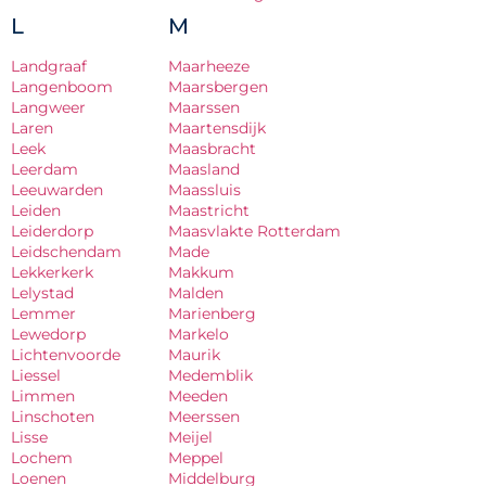
L
M
Landgraaf
Maarheeze
Langenboom
Maarsbergen
Langweer
Maarssen
Laren
Maartensdijk
Leek
Maasbracht
Leerdam
Maasland
Leeuwarden
Maassluis
Leiden
Maastricht
Leiderdorp
Maasvlakte Rotterdam
Leidschendam
Made
Lekkerkerk
Makkum
Lelystad
Malden
Lemmer
Marienberg
Lewedorp
Markelo
Lichtenvoorde
Maurik
Liessel
Medemblik
Limmen
Meeden
Linschoten
Meerssen
Lisse
Meijel
Lochem
Meppel
Loenen
Middelburg