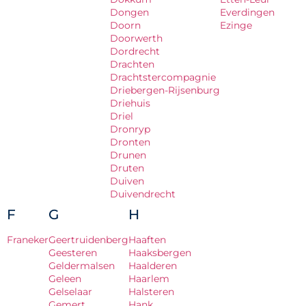
Dongen
Everdingen
Doorn
Ezinge
Doorwerth
Dordrecht
Drachten
Drachtstercompagnie
Driebergen-Rijsenburg
Driehuis
Driel
Dronryp
Dronten
Drunen
Druten
Duiven
Duivendrecht
F
G
H
Franeker
Geertruidenberg
Haaften
Geesteren
Haaksbergen
Geldermalsen
Haalderen
Geleen
Haarlem
Gelselaar
Halsteren
Gemert
Hank