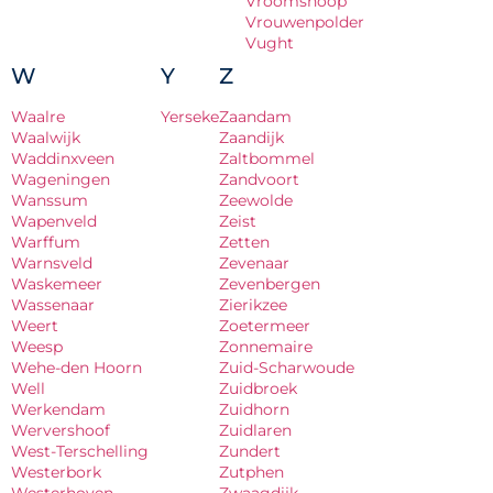
Vroomshoop
Vrouwenpolder
Vught
W
Y
Z
Waalre
Yerseke
Zaandam
Waalwijk
Zaandijk
Waddinxveen
Zaltbommel
Wageningen
Zandvoort
Wanssum
Zeewolde
Wapenveld
Zeist
Warffum
Zetten
Warnsveld
Zevenaar
Waskemeer
Zevenbergen
Wassenaar
Zierikzee
Weert
Zoetermeer
Weesp
Zonnemaire
Wehe-den Hoorn
Zuid-Scharwoude
Well
Zuidbroek
Werkendam
Zuidhorn
Wervershoof
Zuidlaren
West-Terschelling
Zundert
Westerbork
Zutphen
Westerhoven
Zwaagdijk