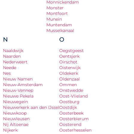
Monnickendam
Monster
Montfoort
Munein
Muntendam
Musselkanaal
N
O
Naaldwijk
Oegstgeest
Naarden
Oentsjerk
Nederweert
Oirschot
Neede
Oisterwijk
Nes
Oldekerk
Nieuw Namen
Oldenzaal
Nieuw-Amsterdam
Ommen
Nieuw-Vennep
Onstwedde
Nieuwe Pekela
Oost-Vlieland
Nieuwegein
Oostburg
Nieuwerkerk aan den IJssel
Oostdijk
Nieuwkoop
Oosterbeek
Nieuwleusen
Oosterbierum
Nij Altoenae
Oosterend
Nijkerk
Oosterhesselen