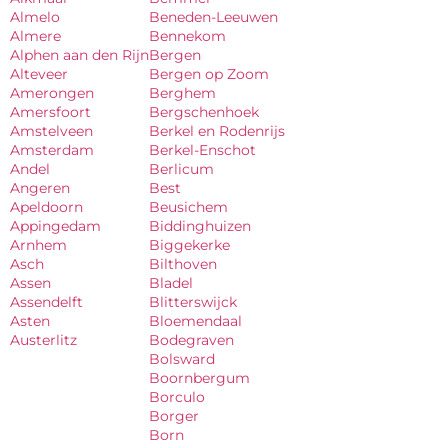
Almelo
Beneden-Leeuwen
Almere
Bennekom
Alphen aan den Rijn
Bergen
Alteveer
Bergen op Zoom
Amerongen
Berghem
Amersfoort
Bergschenhoek
Amstelveen
Berkel en Rodenrijs
Amsterdam
Berkel-Enschot
Andel
Berlicum
Angeren
Best
Apeldoorn
Beusichem
Appingedam
Biddinghuizen
Arnhem
Biggekerke
Asch
Bilthoven
Assen
Bladel
Assendelft
Blitterswijck
Asten
Bloemendaal
Austerlitz
Bodegraven
Bolsward
Boornbergum
Borculo
Borger
Born