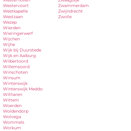
Westervoort
Zwammerdam
Westkapelle
Zwijndrecht
Westzaan
Zwolle
Wezep
Wierden
Wieringerwerf
Wijchen
Wijhe
Wijk bij Duurstede
Wijk en Aalburg
Wilbertoord
Willemsoord
Winschoten
Winsum
Winterswijk
Winterswijk Meddo
Witharen
Wittem
Woerden
Woldendorp
Wolvega
Wommels
Workum