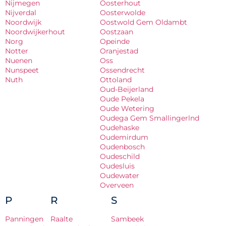
Nijmegen
Oosterhout
Nijverdal
Oosterwolde
Noordwijk
Oostwold Gem Oldambt
Noordwijkerhout
Oostzaan
Norg
Opeinde
Notter
Oranjestad
Nuenen
Oss
Nunspeet
Ossendrecht
Nuth
Ottoland
Oud-Beijerland
Oude Pekela
Oude Wetering
Oudega Gem Smallingerlnd
Oudehaske
Oudemirdum
Oudenbosch
Oudeschild
Oudesluis
Oudewater
Overveen
P
R
S
Panningen
Raalte
Sambeek