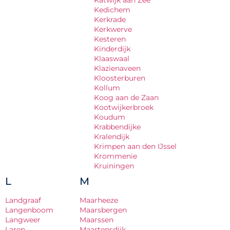
Kedichem
Kerkrade
Kerkwerve
Kesteren
Kinderdijk
Klaaswaal
Klazienaveen
Kloosterburen
Kollum
Koog aan de Zaan
Kootwijkerbroek
Koudum
Krabbendijke
Kralendijk
Krimpen aan den IJssel
Krommenie
Kruiningen
L
M
Landgraaf
Maarheeze
Langenboom
Maarsbergen
Langweer
Maarssen
Laren
Maartensdijk