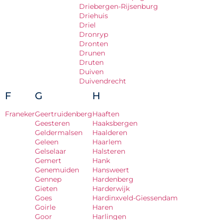
Driebergen-Rijsenburg
Driehuis
Driel
Dronryp
Dronten
Drunen
Druten
Duiven
Duivendrecht
F
G
H
Franeker
Geertruidenberg
Haaften
Geesteren
Haaksbergen
Geldermalsen
Haalderen
Geleen
Haarlem
Gelselaar
Halsteren
Gemert
Hank
Genemuiden
Hansweert
Gennep
Hardenberg
Gieten
Harderwijk
Goes
Hardinxveld-Giessendam
Goirle
Haren
Goor
Harlingen