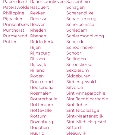
Papendrecht
Raamsdonksveer
Sassenheim
Paterswolde
Rasquert
Schagen
Philippine
Rekken
Scharendijke
Pijnacker
Renesse
Scharsterbrug
Prinsenbeek
Reuver
Scherpenisse
Punthorst
Rheden
Schiedam
Purmerend
Rhenen
Schiermonnikoog
Putten
Ridderkerk
Schijndel
Rijen
Schoonhoven
Rijnsburg
Schoorl
Rijssen
Sellingen
Rijswijk
Serooskerke
Rilland
Sexbierum
Roden
Siddeburen
Roermond
Siebengewald
Roosendaal
Silvolde
Rosmalen
Sint Annaparochie
Rotsterhaule
Sint Jacobiparochie
Rotterdam
Sint Johns
Rottevalle
Sint Nicolaasga
Rottum
Sint-Maartensdijk
Rozenburg
Sint-Michielsgestel
Rucphen
Sittard
Ruurlo
Sleeuwijk