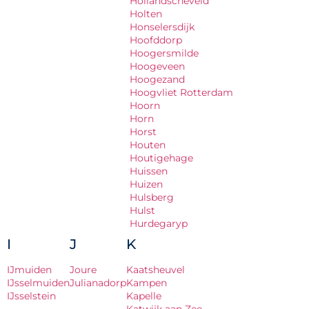
Hollandscheveld
Holten
Honselersdijk
Hoofddorp
Hoogersmilde
Hoogeveen
Hoogezand
Hoogvliet Rotterdam
Hoorn
Horn
Horst
Houten
Houtigehage
Huissen
Huizen
Hulsberg
Hulst
Hurdegaryp
I
J
K
IJmuiden
Joure
Kaatsheuvel
IJsselmuiden
Julianadorp
Kampen
IJsselstein
Kapelle
Katwijk aan Zee