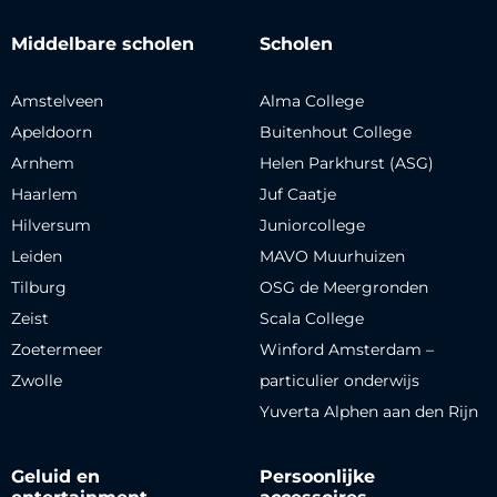
Middelbare scholen
Scholen
Amstelveen
Alma College
Apeldoorn
Buitenhout College
Arnhem
Helen Parkhurst (ASG)
Haarlem
Juf Caatje
Hilversum
Juniorcollege
Leiden
MAVO Muurhuizen
Tilburg
OSG de Meergronden
Zeist
Scala College
Zoetermeer
Winford Amsterdam –
Zwolle
particulier onderwijs
Yuverta Alphen aan den Rijn
Geluid en
Persoonlijke