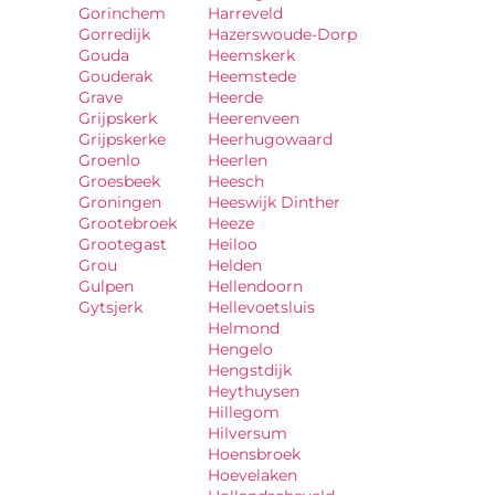
Gorinchem
Harreveld
Gorredijk
Hazerswoude-Dorp
Gouda
Heemskerk
Gouderak
Heemstede
Grave
Heerde
Grijpskerk
Heerenveen
Grijpskerke
Heerhugowaard
Groenlo
Heerlen
Groesbeek
Heesch
Groningen
Heeswijk Dinther
Grootebroek
Heeze
Grootegast
Heiloo
Grou
Helden
Gulpen
Hellendoorn
Gytsjerk
Hellevoetsluis
Helmond
Hengelo
Hengstdijk
Heythuysen
Hillegom
Hilversum
Hoensbroek
Hoevelaken