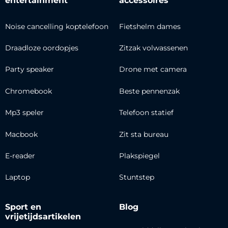
entertainment
accessoires
Noise cancelling koptelefoon
Fietshelm dames
Draadloze oordopjes
Zitzak volwassenen
Party speaker
Drone met camera
Chromebook
Beste pennenzak
Mp3 speler
Telefoon statief
Macbook
Zit sta bureau
E-reader
Plakspiegel
Laptop
Stuntstep
Sport en
Blog
vrijetijdsartikelen