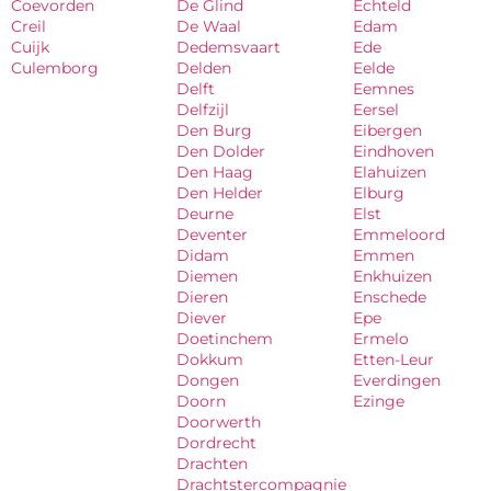
Coevorden
De Glind
Echteld
Creil
De Waal
Edam
Cuijk
Dedemsvaart
Ede
Culemborg
Delden
Eelde
Delft
Eemnes
Delfzijl
Eersel
Den Burg
Eibergen
Den Dolder
Eindhoven
Den Haag
Elahuizen
Den Helder
Elburg
Deurne
Elst
Deventer
Emmeloord
Didam
Emmen
Diemen
Enkhuizen
Dieren
Enschede
Diever
Epe
Doetinchem
Ermelo
Dokkum
Etten-Leur
Dongen
Everdingen
Doorn
Ezinge
Doorwerth
Dordrecht
Drachten
Drachtstercompagnie