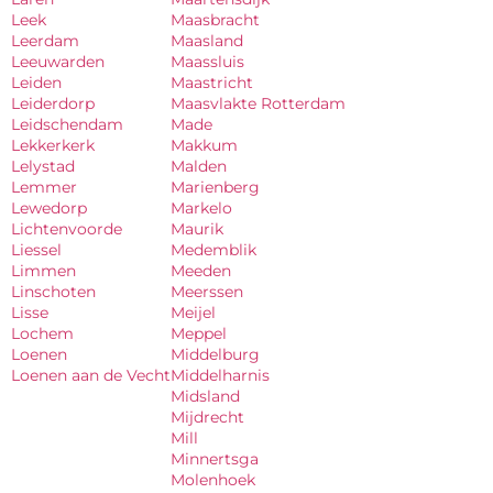
Leek
Maasbracht
Leerdam
Maasland
Leeuwarden
Maassluis
Leiden
Maastricht
Leiderdorp
Maasvlakte Rotterdam
Leidschendam
Made
Lekkerkerk
Makkum
Lelystad
Malden
Lemmer
Marienberg
Lewedorp
Markelo
Lichtenvoorde
Maurik
Liessel
Medemblik
Limmen
Meeden
Linschoten
Meerssen
Lisse
Meijel
Lochem
Meppel
Loenen
Middelburg
Loenen aan de Vecht
Middelharnis
Midsland
Mijdrecht
Mill
Minnertsga
Molenhoek