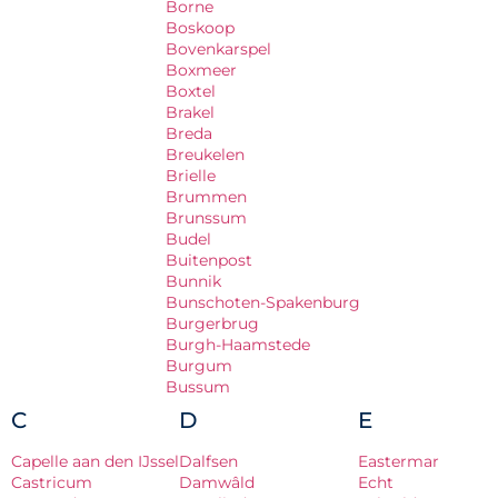
Borne
Boskoop
Bovenkarspel
Boxmeer
Boxtel
Brakel
Breda
Breukelen
Brielle
Brummen
Brunssum
Budel
Buitenpost
Bunnik
Bunschoten-Spakenburg
Burgerbrug
Burgh-Haamstede
Burgum
Bussum
C
D
E
Capelle aan den IJssel
Dalfsen
Eastermar
Castricum
Damwâld
Echt