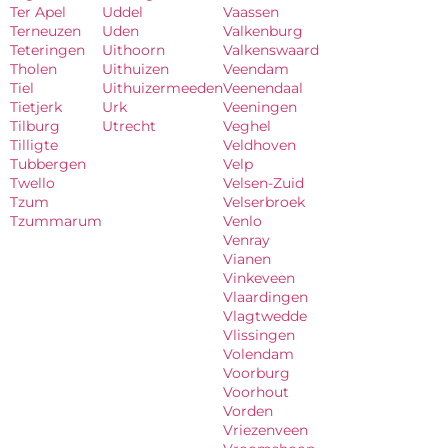
Ter Apel
Uddel
Vaassen
Terneuzen
Uden
Valkenburg
Teteringen
Uithoorn
Valkenswaard
Tholen
Uithuizen
Veendam
Tiel
Uithuizermeeden
Veenendaal
Tietjerk
Urk
Veeningen
Tilburg
Utrecht
Veghel
Tilligte
Veldhoven
Tubbergen
Velp
Twello
Velsen-Zuid
Tzum
Velserbroek
Tzummarum
Venlo
Venray
Vianen
Vinkeveen
Vlaardingen
Vlagtwedde
Vlissingen
Volendam
Voorburg
Voorhout
Vorden
Vriezenveen