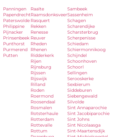
Panningen
Raalte
Sambeek
Papendrecht
Raamsdonksveer
Sassenheim
Paterswolde
Rasquert
Schagen
Philippine
Rekken
Scharendijke
Pijnacker
Renesse
Scharsterbrug
Prinsenbeek
Reuver
Scherpenisse
Punthorst
Rheden
Schiedam
Purmerend
Rhenen
Schiermonnikoog
Putten
Ridderkerk
Schijndel
Rijen
Schoonhoven
Rijnsburg
Schoorl
Rijssen
Sellingen
Rijswijk
Serooskerke
Rilland
Sexbierum
Roden
Siddeburen
Roermond
Siebengewald
Roosendaal
Silvolde
Rosmalen
Sint Annaparochie
Rotsterhaule
Sint Jacobiparochie
Rotterdam
Sint Johns
Rottevalle
Sint Nicolaasga
Rottum
Sint-Maartensdijk
Rozenburg
Sint-Michielsgestel