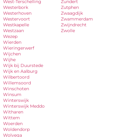
West-Terschelling
Zundert
Westerbork
Zutphen
Westerhoven
Zwaagdijk
Westervoort
Zwammerdam
Westkapelle
Zwijndrecht
Westzaan
Zwolle
Wezep
Wierden
Wieringerwerf
Wijchen
Wijhe
Wijk bij Duurstede
Wijk en Aalburg
Wilbertoord
Willemsoord
Winschoten
Winsum
Winterswijk
Winterswijk Meddo
Witharen
Wittem
Woerden
Woldendorp
Wolvega