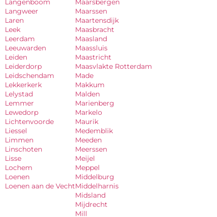
Langenboom
Maarsbergen
Langweer
Maarssen
Laren
Maartensdijk
Leek
Maasbracht
Leerdam
Maasland
Leeuwarden
Maassluis
Leiden
Maastricht
Leiderdorp
Maasvlakte Rotterdam
Leidschendam
Made
Lekkerkerk
Makkum
Lelystad
Malden
Lemmer
Marienberg
Lewedorp
Markelo
Lichtenvoorde
Maurik
Liessel
Medemblik
Limmen
Meeden
Linschoten
Meerssen
Lisse
Meijel
Lochem
Meppel
Loenen
Middelburg
Loenen aan de Vecht
Middelharnis
Midsland
Mijdrecht
Mill