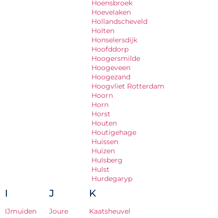
Hoensbroek
Hoevelaken
Hollandscheveld
Holten
Honselersdijk
Hoofddorp
Hoogersmilde
Hoogeveen
Hoogezand
Hoogvliet Rotterdam
Hoorn
Horn
Horst
Houten
Houtigehage
Huissen
Huizen
Hulsberg
Hulst
Hurdegaryp
I
J
K
IJmuiden
Joure
Kaatsheuvel