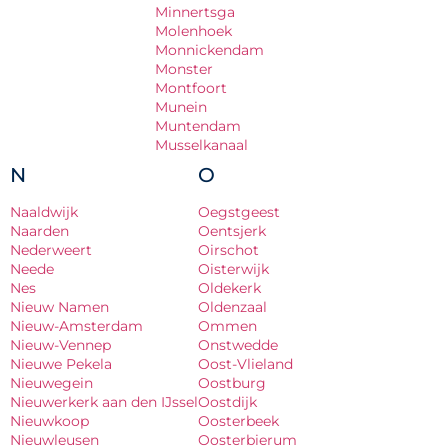
Minnertsga
Molenhoek
Monnickendam
Monster
Montfoort
Munein
Muntendam
Musselkanaal
N
O
Naaldwijk
Oegstgeest
Naarden
Oentsjerk
Nederweert
Oirschot
Neede
Oisterwijk
Nes
Oldekerk
Nieuw Namen
Oldenzaal
Nieuw-Amsterdam
Ommen
Nieuw-Vennep
Onstwedde
Nieuwe Pekela
Oost-Vlieland
Nieuwegein
Oostburg
Nieuwerkerk aan den IJssel
Oostdijk
Nieuwkoop
Oosterbeek
Nieuwleusen
Oosterbierum