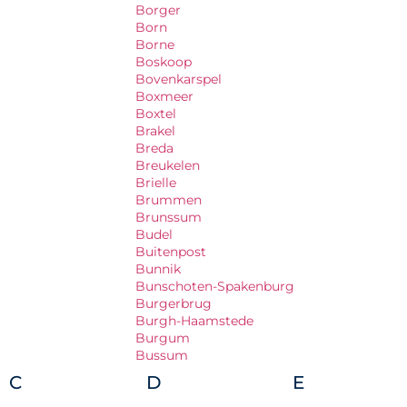
Borger
Born
Borne
Boskoop
Bovenkarspel
Boxmeer
Boxtel
Brakel
Breda
Breukelen
Brielle
Brummen
Brunssum
Budel
Buitenpost
Bunnik
Bunschoten-Spakenburg
Burgerbrug
Burgh-Haamstede
Burgum
Bussum
C
D
E