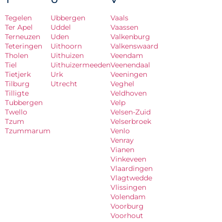
Tegelen
Ubbergen
Vaals
Ter Apel
Uddel
Vaassen
Terneuzen
Uden
Valkenburg
Teteringen
Uithoorn
Valkenswaard
Tholen
Uithuizen
Veendam
Tiel
Uithuizermeeden
Veenendaal
Tietjerk
Urk
Veeningen
Tilburg
Utrecht
Veghel
Tilligte
Veldhoven
Tubbergen
Velp
Twello
Velsen-Zuid
Tzum
Velserbroek
Tzummarum
Venlo
Venray
Vianen
Vinkeveen
Vlaardingen
Vlagtwedde
Vlissingen
Volendam
Voorburg
Voorhout