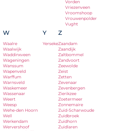
Vorden
Vriezenveen
Vroomshoop
Vrouwenpolder
Vught
W
Y
Z
Waalre
Yerseke
Zaandam
Waalwijk
Zaandijk
Waddinxveen
Zaltbommel
Wageningen
Zandvoort
Wanssum
Zeewolde
Wapenveld
Zeist
Warffum
Zetten
Warnsveld
Zevenaar
Waskemeer
Zevenbergen
Wassenaar
Zierikzee
Weert
Zoetermeer
Weesp
Zonnemaire
Wehe-den Hoorn
Zuid-Scharwoude
Well
Zuidbroek
Werkendam
Zuidhorn
Wervershoof
Zuidlaren