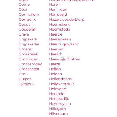
Goirle
Haren
Goor
Harlingen
Gorinchem
Harreveld
Gorredijk
Hazerswoude-Dorp
Gouda
Heemskerk
Gouderak
Heemstede
Grave
Heerde
Grijpskerk
Heerenveen
Grijpskerke
Heerhugowaard
Groenlo
Heerlen
Groesbeek
Heesch
Groningen
Heeswijk Dinther
Grootebroek
Heeze
Grootegast
Heiloo
Grou
Helden
Gulpen
Hellendoorn
Gytsjerk
Hellevoetsluis
Helmond
Hengelo
Hengstdijk
Heythuysen
Hillegom
Hilversum