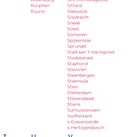
Rucphen
Sittard
Ruurlo
Sleeuwijk
Sliedrecht
Sneek
Soest
Someren
Spijkenisse
Sprundel
Stad aan ’t Haringvliet
Stadskanaal
Staphorst
Stavoren
Steenbergen
Steenwijk
Stein
Stellendam
Stevensbeek
Stiens
Surhuisterveen
Swifterbant
s-Gravenzande
s-Hertogenbosch
T
U
V