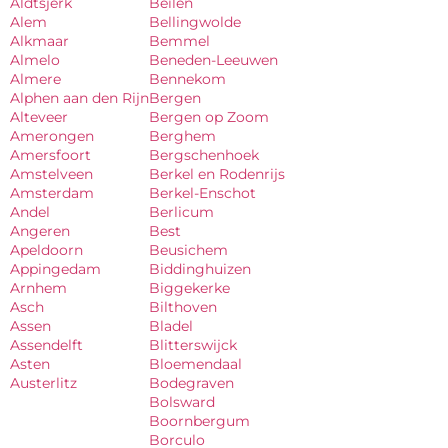
Aldtsjerk
Beilen
Alem
Bellingwolde
Alkmaar
Bemmel
Almelo
Beneden-Leeuwen
Almere
Bennekom
Alphen aan den Rijn
Bergen
Alteveer
Bergen op Zoom
Amerongen
Berghem
Amersfoort
Bergschenhoek
Amstelveen
Berkel en Rodenrijs
Amsterdam
Berkel-Enschot
Andel
Berlicum
Angeren
Best
Apeldoorn
Beusichem
Appingedam
Biddinghuizen
Arnhem
Biggekerke
Asch
Bilthoven
Assen
Bladel
Assendelft
Blitterswijck
Asten
Bloemendaal
Austerlitz
Bodegraven
Bolsward
Boornbergum
Borculo