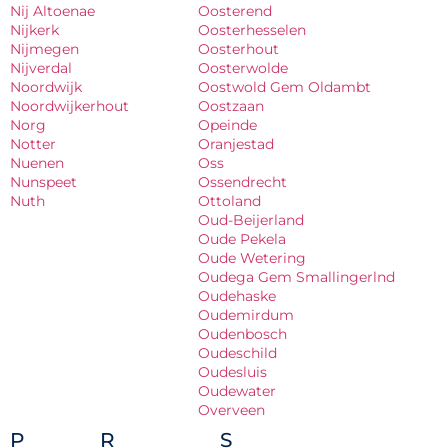
Nij Altoenae
Oosterend
Nijkerk
Oosterhesselen
Nijmegen
Oosterhout
Nijverdal
Oosterwolde
Noordwijk
Oostwold Gem Oldambt
Noordwijkerhout
Oostzaan
Norg
Opeinde
Notter
Oranjestad
Nuenen
Oss
Nunspeet
Ossendrecht
Nuth
Ottoland
Oud-Beijerland
Oude Pekela
Oude Wetering
Oudega Gem Smallingerlnd
Oudehaske
Oudemirdum
Oudenbosch
Oudeschild
Oudesluis
Oudewater
Overveen
P
R
S