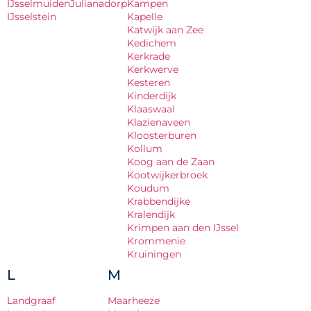
IJsselmuiden
Julianadorp
Kampen
IJsselstein
Kapelle
Katwijk aan Zee
Kedichem
Kerkrade
Kerkwerve
Kesteren
Kinderdijk
Klaaswaal
Klazienaveen
Kloosterburen
Kollum
Koog aan de Zaan
Kootwijkerbroek
Koudum
Krabbendijke
Kralendijk
Krimpen aan den IJssel
Krommenie
Kruiningen
L
M
Landgraaf
Maarheeze