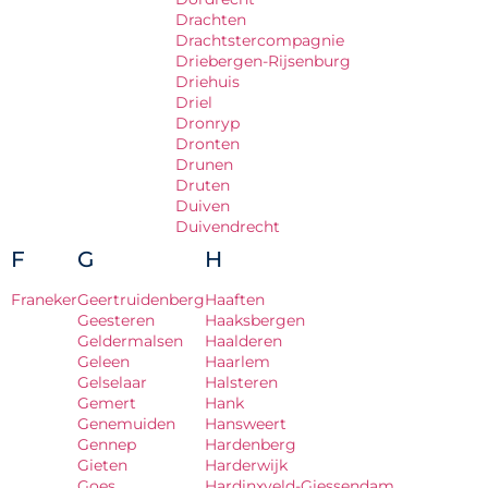
Drachten
Drachtstercompagnie
Driebergen-Rijsenburg
Driehuis
Driel
Dronryp
Dronten
Drunen
Druten
Duiven
Duivendrecht
F
G
H
Franeker
Geertruidenberg
Haaften
Geesteren
Haaksbergen
Geldermalsen
Haalderen
Geleen
Haarlem
Gelselaar
Halsteren
Gemert
Hank
Genemuiden
Hansweert
Gennep
Hardenberg
Gieten
Harderwijk
Goes
Hardinxveld-Giessendam