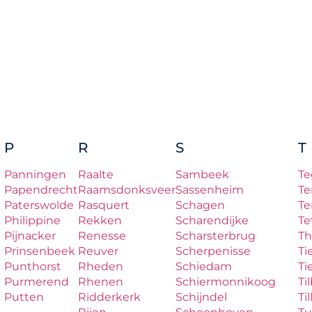
P
R
S
T
Panningen
Raalte
Sambeek
Te
Papendrecht
Raamsdonksveer
Sassenheim
Te
Paterswolde
Rasquert
Schagen
Te
Philippine
Rekken
Scharendijke
Te
Pijnacker
Renesse
Scharsterbrug
Th
Prinsenbeek
Reuver
Scherpenisse
Ti
Punthorst
Rheden
Schiedam
Ti
Purmerend
Rhenen
Schiermonnikoog
Ti
Putten
Ridderkerk
Schijndel
Til