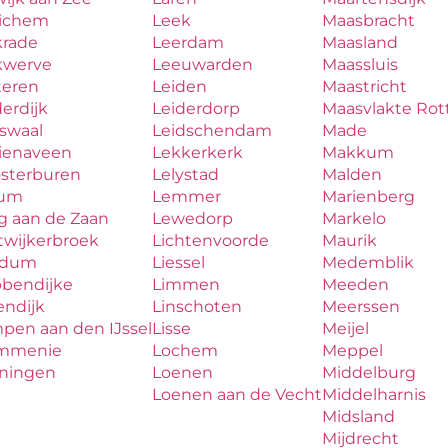
ichem
Leek
Maasbracht
krade
Leerdam
Maasland
kwerve
Leeuwarden
Maassluis
teren
Leiden
Maastricht
erdijk
Leiderdorp
Maasvlakte Ro
aswaal
Leidschendam
Made
zienaveen
Lekkerkerk
Makkum
osterburen
Lelystad
Malden
lum
Lemmer
Marienberg
g aan de Zaan
Lewedorp
Markelo
twijkerbroek
Lichtenvoorde
Maurik
udum
Liessel
Medemblik
bbendijke
Limmen
Meeden
endijk
Linschoten
Meerssen
pen aan den IJssel
Lisse
Meijel
mmenie
Lochem
Meppel
iningen
Loenen
Middelburg
Loenen aan de Vecht
Middelharnis
Midsland
Mijdrecht