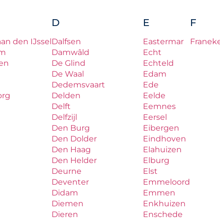
D
E
F
aan den IJssel
Dalfsen
Eastermar
Franek
um
Damwâld
Echt
en
De Glind
Echteld
De Waal
Edam
Dedemsvaart
Ede
org
Delden
Eelde
Delft
Eemnes
Delfzijl
Eersel
Den Burg
Eibergen
Den Dolder
Eindhoven
Den Haag
Elahuizen
Den Helder
Elburg
Deurne
Elst
Deventer
Emmeloord
Didam
Emmen
Diemen
Enkhuizen
Dieren
Enschede