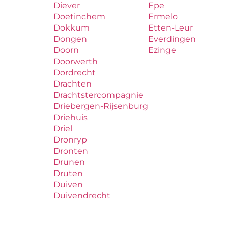
Diever
Epe
Doetinchem
Ermelo
Dokkum
Etten-Leur
Dongen
Everdingen
Doorn
Ezinge
Doorwerth
Dordrecht
Drachten
Drachtstercompagnie
Driebergen-Rijsenburg
Driehuis
Driel
Dronryp
Dronten
Drunen
Druten
Duiven
Duivendrecht