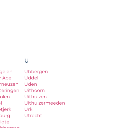
U
gelen
Ubbergen
r Apel
Uddel
rneuzen
Uden
teringen
Uithoorn
olen
Uithuizen
el
Uithuizermeeden
etjerk
Urk
lburg
Utrecht
ligte