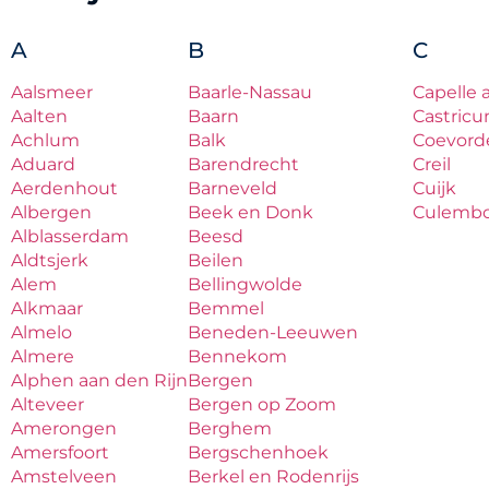
A
B
C
Aalsmeer
Baarle-Nassau
Capelle 
Aalten
Baarn
Castric
Achlum
Balk
Coevord
Aduard
Barendrecht
Creil
Aerdenhout
Barneveld
Cuijk
Albergen
Beek en Donk
Culemb
Alblasserdam
Beesd
Aldtsjerk
Beilen
Alem
Bellingwolde
Alkmaar
Bemmel
Almelo
Beneden-Leeuwen
Almere
Bennekom
Alphen aan den Rijn
Bergen
Alteveer
Bergen op Zoom
Amerongen
Berghem
Amersfoort
Bergschenhoek
Amstelveen
Berkel en Rodenrijs