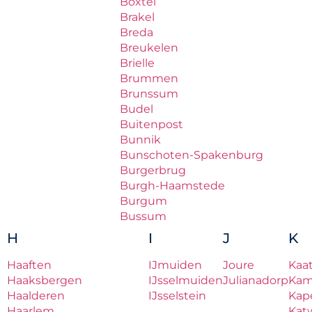
Boxtel
Brakel
Breda
Breukelen
Brielle
Brummen
Brunssum
Budel
Buitenpost
Bunnik
Bunschoten-Spakenburg
Burgerbrug
Burgh-Haamstede
Burgum
Bussum
H
I
J
K
Haaften
IJmuiden
Joure
Kaa
Haaksbergen
IJsselmuiden
Julianadorp
Ka
Haalderen
IJsselstein
Kape
Haarlem
Katw