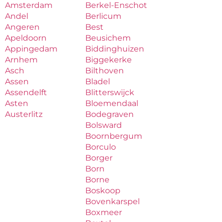
Amsterdam
Berkel-Enschot
Andel
Berlicum
Angeren
Best
Apeldoorn
Beusichem
Appingedam
Biddinghuizen
Arnhem
Biggekerke
Asch
Bilthoven
Assen
Bladel
Assendelft
Blitterswijck
Asten
Bloemendaal
Austerlitz
Bodegraven
Bolsward
Boornbergum
Borculo
Borger
Born
Borne
Boskoop
Bovenkarspel
Boxmeer