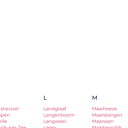
L
M
tsheuvel
Landgraaf
Maarheeze
mpen
Langenboom
Maarsbergen
lle
Langweer
Maarssen
ijk aan Zee
Laren
Maartensdijk