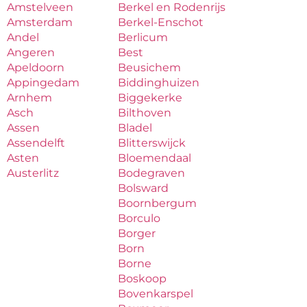
Amstelveen
Berkel en Rodenrijs
Amsterdam
Berkel-Enschot
Andel
Berlicum
Angeren
Best
Apeldoorn
Beusichem
Appingedam
Biddinghuizen
Arnhem
Biggekerke
Asch
Bilthoven
Assen
Bladel
Assendelft
Blitterswijck
Asten
Bloemendaal
Austerlitz
Bodegraven
Bolsward
Boornbergum
Borculo
Borger
Born
Borne
Boskoop
Bovenkarspel