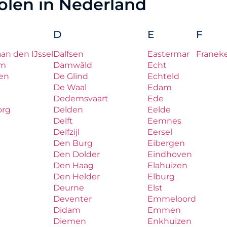
holen in Nederland
D
E
F
aan den IJssel
Dalfsen
Eastermar
Franek
um
Damwâld
Echt
en
De Glind
Echteld
De Waal
Edam
Dedemsvaart
Ede
org
Delden
Eelde
Delft
Eemnes
Delfzijl
Eersel
Den Burg
Eibergen
Den Dolder
Eindhoven
Den Haag
Elahuizen
Den Helder
Elburg
Deurne
Elst
Deventer
Emmeloord
Didam
Emmen
Diemen
Enkhuizen