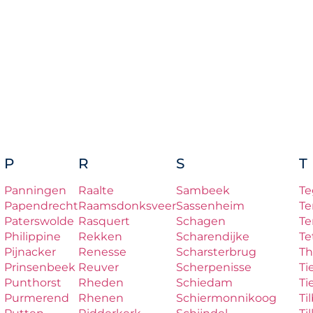
P
R
S
T
Panningen
Raalte
Sambeek
Te
Papendrecht
Raamsdonksveer
Sassenheim
Te
Paterswolde
Rasquert
Schagen
Te
Philippine
Rekken
Scharendijke
Te
Pijnacker
Renesse
Scharsterbrug
Th
Prinsenbeek
Reuver
Scherpenisse
Ti
Punthorst
Rheden
Schiedam
Ti
Purmerend
Rhenen
Schiermonnikoog
Ti