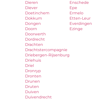
Dieren
Enschede
Diever
Epe
Doetinchem
Ermelo
Dokkum
Etten-Leur
Dongen
Everdingen
Doorn
Ezinge
Doorwerth
Dordrecht
Drachten
Drachtstercompagnie
Driebergen-Rijsenburg
Driehuis
Driel
Dronryp
Dronten
Drunen
Druten
Duiven
Duivendrecht