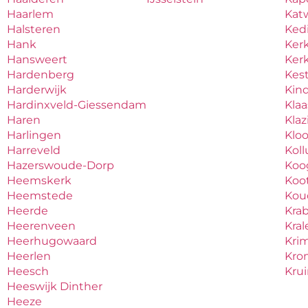
Haarlem
Katw
Halsteren
Ked
Hank
Ker
Hansweert
Ker
Hardenberg
Kes
Harderwijk
Kind
Hardinxveld-Giessendam
Kla
Haren
Kla
Harlingen
Klo
Harreveld
Kol
Hazerswoude-Dorp
Koo
Heemskerk
Koo
Heemstede
Ko
Heerde
Kra
Heerenveen
Kral
Heerhugowaard
Krim
Heerlen
Kro
Heesch
Kru
Heeswijk Dinther
Heeze