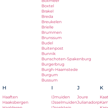
Boxmeer
Boxtel
Brakel
Breda
Breukelen
Brielle
Brummen
Brunssum
Budel
Buitenpost
Bunnik
Bunschoten-Spakenburg
Burgerbrug
Burgh-Haamstede
Burgum
Bussum
H
I
J
K
Haaften
IJmuiden
Joure
Kaa
Haaksbergen
IJsselmuiden
Julianadorp
Ka
Haalderen
IJsselstein
Kape