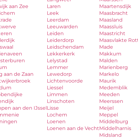
ijk aan Zee
Laren
Maartensdijk
ichem
Leek
Maasbracht
krade
Leerdam
Maasland
kwerve
Leeuwarden
Maassluis
teren
Leiden
Maastricht
erdijk
Leiderdorp
Maasvlakte Ro
aswaal
Leidschendam
Made
zienaveen
Lekkerkerk
Makkum
osterburen
Lelystad
Malden
lum
Lemmer
Marienberg
g aan de Zaan
Lewedorp
Markelo
twijkerbroek
Lichtenvoorde
Maurik
udum
Liessel
Medemblik
bbendijke
Limmen
Meeden
endijk
Linschoten
Meerssen
pen aan den IJssel
Lisse
Meijel
mmenie
Lochem
Meppel
iningen
Loenen
Middelburg
Loenen aan de Vecht
Middelharnis
Midsland