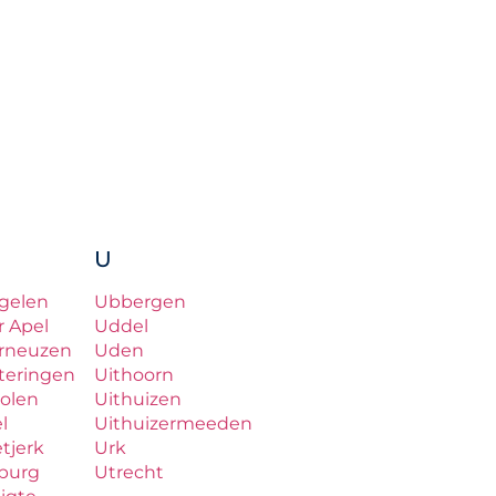
U
gelen
Ubbergen
r Apel
Uddel
rneuzen
Uden
teringen
Uithoorn
olen
Uithuizen
el
Uithuizermeeden
etjerk
Urk
lburg
Utrecht