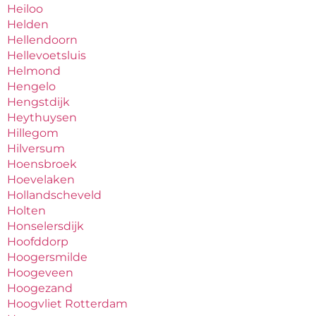
Heiloo
Helden
Hellendoorn
Hellevoetsluis
Helmond
Hengelo
Hengstdijk
Heythuysen
Hillegom
Hilversum
Hoensbroek
Hoevelaken
Hollandscheveld
Holten
Honselersdijk
Hoofddorp
Hoogersmilde
Hoogeveen
Hoogezand
Hoogvliet Rotterdam