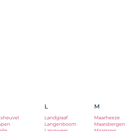
L
M
tsheuvel
Landgraaf
Maarheeze
mpen
Langenboom
Maarsbergen
lle
Langweer
Maarssen