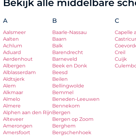
Bekijk alle middelbare sc
A
B
C
Aalsmeer
Baarle-Nassau
Capelle 
Aalten
Baarn
Castric
Achlum
Balk
Coevord
Aduard
Barendrecht
Creil
Aerdenhout
Barneveld
Cuijk
Albergen
Beek en Donk
Culemb
Alblasserdam
Beesd
Aldtsjerk
Beilen
Alem
Bellingwolde
Alkmaar
Bemmel
Almelo
Beneden-Leeuwen
Almere
Bennekom
Alphen aan den Rijn
Bergen
Alteveer
Bergen op Zoom
Amerongen
Berghem
Amersfoort
Bergschenhoek