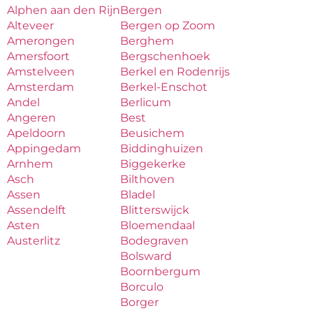
Alphen aan den Rijn
Bergen
Alteveer
Bergen op Zoom
Amerongen
Berghem
Amersfoort
Bergschenhoek
Amstelveen
Berkel en Rodenrijs
Amsterdam
Berkel-Enschot
Andel
Berlicum
Angeren
Best
Apeldoorn
Beusichem
Appingedam
Biddinghuizen
Arnhem
Biggekerke
Asch
Bilthoven
Assen
Bladel
Assendelft
Blitterswijck
Asten
Bloemendaal
Austerlitz
Bodegraven
Bolsward
Boornbergum
Borculo
Borger