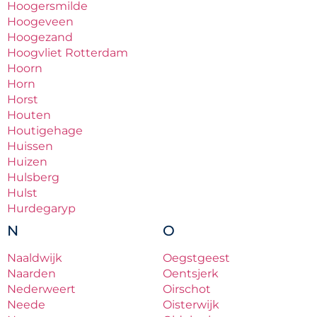
Hoogersmilde
Hoogeveen
Hoogezand
Hoogvliet Rotterdam
Hoorn
Horn
Horst
Houten
Houtigehage
Huissen
Huizen
Hulsberg
Hulst
Hurdegaryp
N
O
Naaldwijk
Oegstgeest
Naarden
Oentsjerk
Nederweert
Oirschot
Neede
Oisterwijk