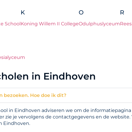
K
O
R
e School
Koning Willem II College
Odulphuslyceum
Rees
esialyceum
cholen in Eindhoven
n bezoeken. Hoe doe ik dit?
l in Eindhoven adviseren we om de informatiepagina te
er zie je vervolgens de contactgegevens en de website.
n Eindhoven.