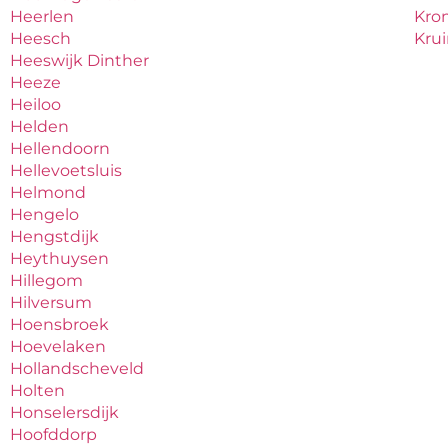
Heerlen
Kro
Heesch
Kru
Heeswijk Dinther
Heeze
Heiloo
Helden
Hellendoorn
Hellevoetsluis
Helmond
Hengelo
Hengstdijk
Heythuysen
Hillegom
Hilversum
Hoensbroek
Hoevelaken
Hollandscheveld
Holten
Honselersdijk
Hoofddorp