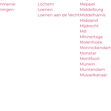
mmenie
Lochem
Meppel
iningen
Loenen
Middelburg
Loenen aan de Vecht
Middelharnis
Midsland
Mijdrecht
Mill
Minnertsga
Molenhoek
Monnickenda
Monster
Montfoort
Munein
Muntendam
Musselkanaal