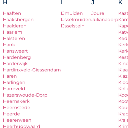
H
I
J
K
Haaften
IJmuiden
Joure
Kaa
Haaksbergen
IJsselmuiden
Julianadorp
Ka
Haalderen
IJsselstein
Kape
Haarlem
Katw
Halsteren
Ked
Hank
Ker
Hansweert
Ker
Hardenberg
Kes
Harderwijk
Kind
Hardinxveld-Giessendam
Kla
Haren
Kla
Harlingen
Klo
Harreveld
Kol
Hazerswoude-Dorp
Koo
Heemskerk
Koo
Heemstede
Ko
Heerde
Kra
Heerenveen
Kral
Heerhugowaard
Krim