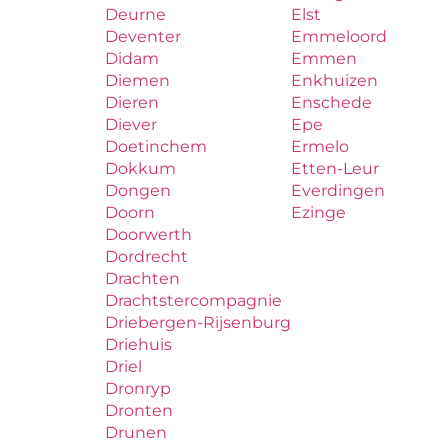
Deurne
Elst
Deventer
Emmeloord
Didam
Emmen
Diemen
Enkhuizen
Dieren
Enschede
Diever
Epe
Doetinchem
Ermelo
Dokkum
Etten-Leur
Dongen
Everdingen
Doorn
Ezinge
Doorwerth
Dordrecht
Drachten
Drachtstercompagnie
Driebergen-Rijsenburg
Driehuis
Driel
Dronryp
Dronten
Drunen