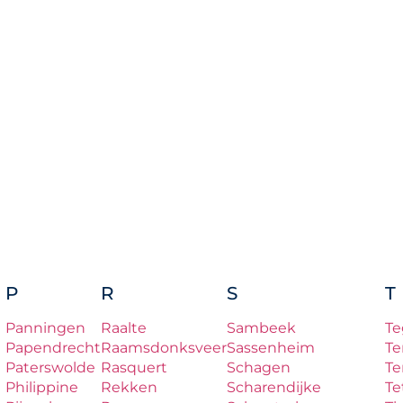
P
R
S
T
Panningen
Raalte
Sambeek
Te
Papendrecht
Raamsdonksveer
Sassenheim
Te
Paterswolde
Rasquert
Schagen
Te
Philippine
Rekken
Scharendijke
Te