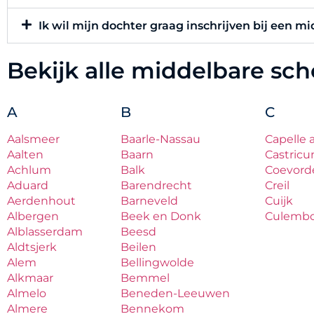
Ik wil mijn dochter graag inschrijven bij een m
Bekijk alle middelbare sc
A
B
C
Aalsmeer
Baarle-Nassau
Capelle 
Aalten
Baarn
Castric
Achlum
Balk
Coevord
Aduard
Barendrecht
Creil
Aerdenhout
Barneveld
Cuijk
Albergen
Beek en Donk
Culemb
Alblasserdam
Beesd
Aldtsjerk
Beilen
Alem
Bellingwolde
Alkmaar
Bemmel
Almelo
Beneden-Leeuwen
Almere
Bennekom