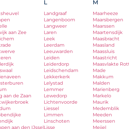
L
M
tsheuvel
Landgraaf
Maarheeze
mpen
Langenboom
Maarsbergen
lle
Langweer
Maarssen
ijk aan Zee
Laren
Maartensdijk
ichem
Leek
Maasbracht
krade
Leerdam
Maasland
kwerve
Leeuwarden
Maassluis
teren
Leiden
Maastricht
erdijk
Leiderdorp
Maasvlakte Ro
aswaal
Leidschendam
Made
zienaveen
Lekkerkerk
Makkum
osterburen
Lelystad
Malden
lum
Lemmer
Marienberg
g aan de Zaan
Lewedorp
Markelo
twijkerbroek
Lichtenvoorde
Maurik
udum
Liessel
Medemblik
bbendijke
Limmen
Meeden
endijk
Linschoten
Meerssen
pen aan den IJssel
Lisse
Meijel