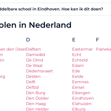
iddelbare school in Eindhoven. Hoe kan ik dit doen?
holen in Nederland
D
E
F
aan den IJssel
Dalfsen
Eastermar
Franek
um
Damwâld
Echt
en
De Glind
Echteld
De Waal
Edam
Dedemsvaart
Ede
org
Delden
Eelde
Delft
Eemnes
Delfzijl
Eersel
Den Burg
Eibergen
Den Dolder
Eindhoven
Den Haag
Elahuizen
Den Helder
Elburg