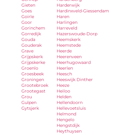
Gieten
Harderwijk
Goes
Hardinxveld-Giessendam
Goirle
Haren
Goor
Harlingen
Gorinchem
Harreveld
Gorredijk
Hazerswoude-Dorp
Gouda
Heemskerk
Gouderak
Heemstede
Grave
Heerde
Grijpskerk
Heerenveen
Grijpskerke
Heerhugowaard
Groenlo
Heerlen
Groesbeek
Heesch
Groningen
Heeswijk Dinther
Grootebroek
Heeze
Grootegast
Heiloo
Grou
Helden
Gulpen
Hellendoorn
Gytsjerk
Hellevoetsluis
Helmond
Hengelo
Hengstdijk
Heythuysen