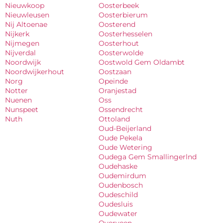
Nieuwkoop
Oosterbeek
Nieuwleusen
Oosterbierum
Nij Altoenae
Oosterend
Nijkerk
Oosterhesselen
Nijmegen
Oosterhout
Nijverdal
Oosterwolde
Noordwijk
Oostwold Gem Oldambt
Noordwijkerhout
Oostzaan
Norg
Opeinde
Notter
Oranjestad
Nuenen
Oss
Nunspeet
Ossendrecht
Nuth
Ottoland
Oud-Beijerland
Oude Pekela
Oude Wetering
Oudega Gem Smallingerlnd
Oudehaske
Oudemirdum
Oudenbosch
Oudeschild
Oudesluis
Oudewater