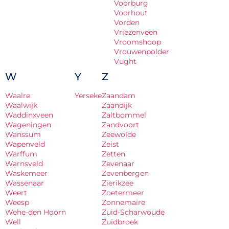
Voorburg
Voorhout
Vorden
Vriezenveen
Vroomshoop
Vrouwenpolder
Vught
W
Y
Z
Waalre
Yerseke
Zaandam
Waalwijk
Zaandijk
Waddinxveen
Zaltbommel
Wageningen
Zandvoort
Wanssum
Zeewolde
Wapenveld
Zeist
Warffum
Zetten
Warnsveld
Zevenaar
Waskemeer
Zevenbergen
Wassenaar
Zierikzee
Weert
Zoetermeer
Weesp
Zonnemaire
Wehe-den Hoorn
Zuid-Scharwoude
Well
Zuidbroek