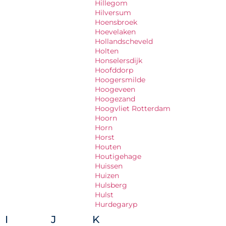
Hillegom
Hilversum
Hoensbroek
Hoevelaken
Hollandscheveld
Holten
Honselersdijk
Hoofddorp
Hoogersmilde
Hoogeveen
Hoogezand
Hoogvliet Rotterdam
Hoorn
Horn
Horst
Houten
Houtigehage
Huissen
Huizen
Hulsberg
Hulst
Hurdegaryp
I
J
K