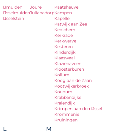
IJmuiden
Joure
Kaatsheuvel
IJsselmuiden
Julianadorp
Kampen
IJsselstein
Kapelle
Katwijk aan Zee
Kedichem
Kerkrade
Kerkwerve
Kesteren
Kinderdijk
Klaaswaal
Klazienaveen
Kloosterburen
Kollum
Koog aan de Zaan
Kootwijkerbroek
Koudum
Krabbendijke
Kralendijk
Krimpen aan den IJssel
Krommenie
Kruiningen
L
M