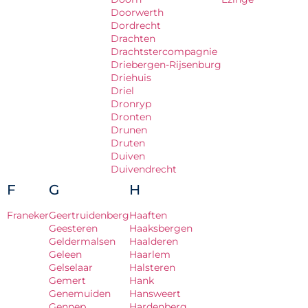
Doorwerth
Dordrecht
Drachten
Drachtstercompagnie
Driebergen-Rijsenburg
Driehuis
Driel
Dronryp
Dronten
Drunen
Druten
Duiven
Duivendrecht
F
G
H
Franeker
Geertruidenberg
Haaften
Geesteren
Haaksbergen
Geldermalsen
Haalderen
Geleen
Haarlem
Gelselaar
Halsteren
Gemert
Hank
Genemuiden
Hansweert
Gennep
Hardenberg