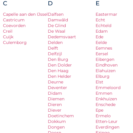
C
D
E
Capelle aan den IJssel
Dalfsen
Eastermar
Castricum
Damwâld
Echt
Coevorden
De Glind
Echteld
Creil
De Waal
Edam
Cuijk
Dedemsvaart
Ede
Culemborg
Delden
Eelde
Delft
Eemnes
Delfzijl
Eersel
Den Burg
Eibergen
Den Dolder
Eindhoven
Den Haag
Elahuizen
Den Helder
Elburg
Deurne
Elst
Deventer
Emmeloord
Didam
Emmen
Diemen
Enkhuizen
Dieren
Enschede
Diever
Epe
Doetinchem
Ermelo
Dokkum
Etten-Leur
Dongen
Everdingen
Doorn
Ezinge