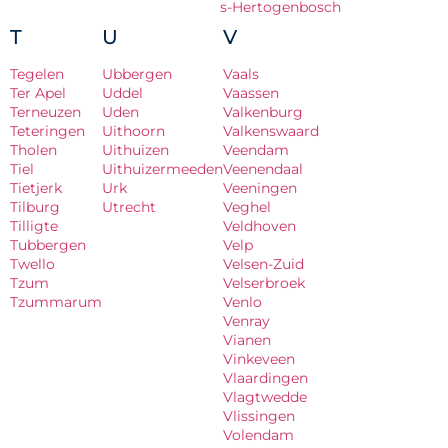
s-Hertogenbosch
T
U
V
Tegelen
Ubbergen
Vaals
Ter Apel
Uddel
Vaassen
Terneuzen
Uden
Valkenburg
Teteringen
Uithoorn
Valkenswaard
Tholen
Uithuizen
Veendam
Tiel
Uithuizermeeden
Veenendaal
Tietjerk
Urk
Veeningen
Tilburg
Utrecht
Veghel
Tilligte
Veldhoven
Tubbergen
Velp
Twello
Velsen-Zuid
Tzum
Velserbroek
Tzummarum
Venlo
Venray
Vianen
Vinkeveen
Vlaardingen
Vlagtwedde
Vlissingen
Volendam