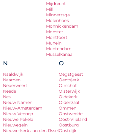
Mijdrecht
Mill
Minnertsga
Molenhoek
Monnickendam
Monster
Montfoort
Munein
Muntendam
Musselkanaal
N
O
Naaldwijk
Oegstgeest
Naarden
Oentsjerk
Nederweert
Oirschot
Neede
Oisterwijk
Nes
Oldekerk
Nieuw Namen
Oldenzaal
Nieuw-Amsterdam
Ommen
Nieuw-Vennep
Onstwedde
Nieuwe Pekela
Oost-Vlieland
Nieuwegein
Oostburg
Nieuwerkerk aan den IJssel
Oostdijk