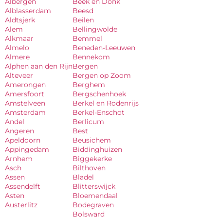
Albergen
Beek en Donk
Alblasserdam
Beesd
Aldtsjerk
Beilen
Alem
Bellingwolde
Alkmaar
Bemmel
Almelo
Beneden-Leeuwen
Almere
Bennekom
Alphen aan den Rijn
Bergen
Alteveer
Bergen op Zoom
Amerongen
Berghem
Amersfoort
Bergschenhoek
Amstelveen
Berkel en Rodenrijs
Amsterdam
Berkel-Enschot
Andel
Berlicum
Angeren
Best
Apeldoorn
Beusichem
Appingedam
Biddinghuizen
Arnhem
Biggekerke
Asch
Bilthoven
Assen
Bladel
Assendelft
Blitterswijck
Asten
Bloemendaal
Austerlitz
Bodegraven
Bolsward