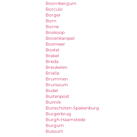
Boornbergum
Borculo
Borger
Born
Borne
Boskoop
Bovenkarspel
Boxmeer
Boxtel
Brakel
Breda
Breukelen
Brielle
Brummen
Brunssum
Budel
Buitenpost
Bunnik
Bunschoten-Spakenburg
Burgerbrug
Burgh-Haamstede
Burgum
Bussum