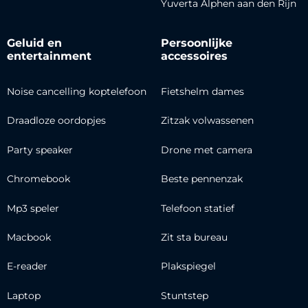
Yuverta Alphen aan den Rijn
Geluid en
Persoonlijke
entertainment
accessoires
Noise cancelling koptelefoon
Fietshelm dames
Draadloze oordopjes
Zitzak volwassenen
Party speaker
Drone met camera
Chromebook
Beste pennenzak
Mp3 speler
Telefoon statief
Macbook
Zit sta bureau
E-reader
Plakspiegel
Laptop
Stuntstep