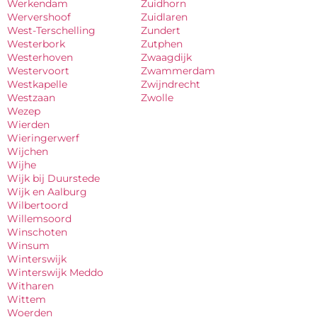
Werkendam
Zuidhorn
Wervershoof
Zuidlaren
West-Terschelling
Zundert
Westerbork
Zutphen
Westerhoven
Zwaagdijk
Westervoort
Zwammerdam
Westkapelle
Zwijndrecht
Westzaan
Zwolle
Wezep
Wierden
Wieringerwerf
Wijchen
Wijhe
Wijk bij Duurstede
Wijk en Aalburg
Wilbertoord
Willemsoord
Winschoten
Winsum
Winterswijk
Winterswijk Meddo
Witharen
Wittem
Woerden