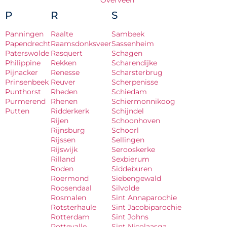
Overveen
P
R
S
Panningen
Raalte
Sambeek
Papendrecht
Raamsdonksveer
Sassenheim
Paterswolde
Rasquert
Schagen
Philippine
Rekken
Scharendijke
Pijnacker
Renesse
Scharsterbrug
Prinsenbeek
Reuver
Scherpenisse
Punthorst
Rheden
Schiedam
Purmerend
Rhenen
Schiermonnikoog
Putten
Ridderkerk
Schijndel
Rijen
Schoonhoven
Rijnsburg
Schoorl
Rijssen
Sellingen
Rijswijk
Serooskerke
Rilland
Sexbierum
Roden
Siddeburen
Roermond
Siebengewald
Roosendaal
Silvolde
Rosmalen
Sint Annaparochie
Rotsterhaule
Sint Jacobiparochie
Rotterdam
Sint Johns
Rottevalle
Sint Nicolaasga