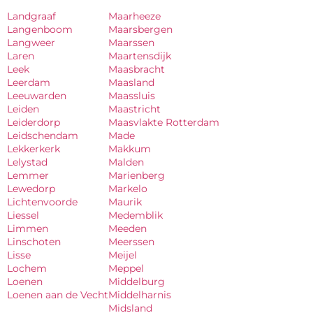
Landgraaf
Maarheeze
Langenboom
Maarsbergen
Langweer
Maarssen
Laren
Maartensdijk
Leek
Maasbracht
Leerdam
Maasland
Leeuwarden
Maassluis
Leiden
Maastricht
Leiderdorp
Maasvlakte Rotterdam
Leidschendam
Made
Lekkerkerk
Makkum
Lelystad
Malden
Lemmer
Marienberg
Lewedorp
Markelo
Lichtenvoorde
Maurik
Liessel
Medemblik
Limmen
Meeden
Linschoten
Meerssen
Lisse
Meijel
Lochem
Meppel
Loenen
Middelburg
Loenen aan de Vecht
Middelharnis
Midsland