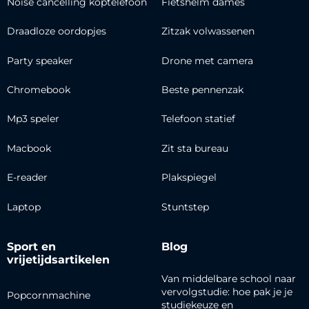
Noise cancelling koptelefoon
Fietshelm dames
Draadloze oordopjes
Zitzak volwassenen
Party speaker
Drone met camera
Chromebook
Beste pennenzak
Mp3 speler
Telefoon statief
Macbook
Zit sta bureau
E-reader
Plakspiegel
Laptop
Stuntstep
Sport en
Blog
vrijetijdsartikelen
Van middelbare school naar
vervolgstudie: hoe pak je je
Popcornmachine
studiekeuze en