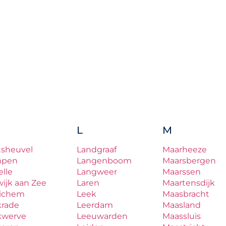
L
M
tsheuvel
Landgraaf
Maarheeze
mpen
Langenboom
Maarsbergen
lle
Langweer
Maarssen
ijk aan Zee
Laren
Maartensdijk
ichem
Leek
Maasbracht
krade
Leerdam
Maasland
kwerve
Leeuwarden
Maassluis