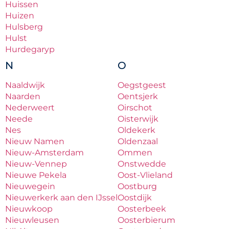
Huissen
Huizen
Hulsberg
Hulst
Hurdegaryp
N
O
Naaldwijk
Oegstgeest
Naarden
Oentsjerk
Nederweert
Oirschot
Neede
Oisterwijk
Nes
Oldekerk
Nieuw Namen
Oldenzaal
Nieuw-Amsterdam
Ommen
Nieuw-Vennep
Onstwedde
Nieuwe Pekela
Oost-Vlieland
Nieuwegein
Oostburg
Nieuwerkerk aan den IJssel
Oostdijk
Nieuwkoop
Oosterbeek
Nieuwleusen
Oosterbierum