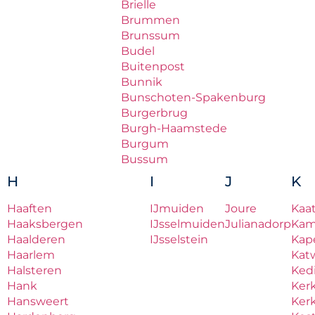
Brielle
Brummen
Brunssum
Budel
Buitenpost
Bunnik
Bunschoten-Spakenburg
Burgerbrug
Burgh-Haamstede
Burgum
Bussum
H
I
J
K
Haaften
IJmuiden
Joure
Kaa
Haaksbergen
IJsselmuiden
Julianadorp
Ka
Haalderen
IJsselstein
Kape
Haarlem
Katw
Halsteren
Ked
Hank
Ker
Hansweert
Ker