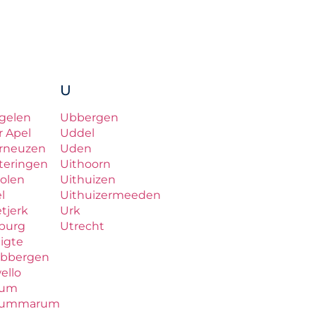
U
gelen
Ubbergen
r Apel
Uddel
rneuzen
Uden
teringen
Uithoorn
olen
Uithuizen
el
Uithuizermeeden
etjerk
Urk
lburg
Utrecht
ligte
bbergen
ello
zum
zummarum