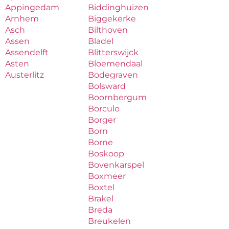
Appingedam
Biddinghuizen
Arnhem
Biggekerke
Asch
Bilthoven
Assen
Bladel
Assendelft
Blitterswijck
Asten
Bloemendaal
Austerlitz
Bodegraven
Bolsward
Boornbergum
Borculo
Borger
Born
Borne
Boskoop
Bovenkarspel
Boxmeer
Boxtel
Brakel
Breda
Breukelen