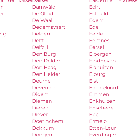
aan den IJssel
Dalfsen
Eastermar
Franek
um
Damwâld
Echt
en
De Glind
Echteld
De Waal
Edam
Dedemsvaart
Ede
org
Delden
Eelde
Delft
Eemnes
Delfzijl
Eersel
Den Burg
Eibergen
Den Dolder
Eindhoven
Den Haag
Elahuizen
Den Helder
Elburg
Deurne
Elst
Deventer
Emmeloord
Didam
Emmen
Diemen
Enkhuizen
Dieren
Enschede
Diever
Epe
Doetinchem
Ermelo
Dokkum
Etten-Leur
Dongen
Everdingen