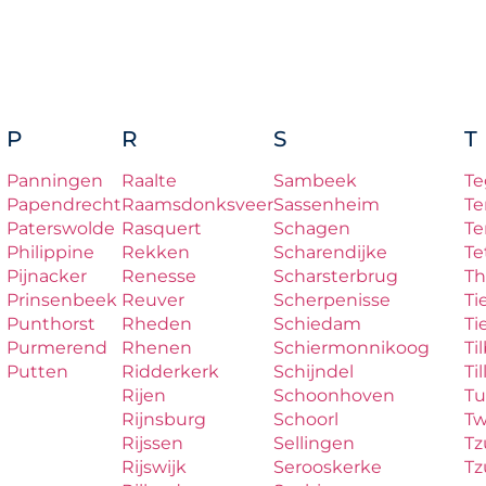
P
R
S
T
Panningen
Raalte
Sambeek
Te
Papendrecht
Raamsdonksveer
Sassenheim
Te
Paterswolde
Rasquert
Schagen
Te
Philippine
Rekken
Scharendijke
Te
Pijnacker
Renesse
Scharsterbrug
Th
Prinsenbeek
Reuver
Scherpenisse
Ti
Punthorst
Rheden
Schiedam
Ti
Purmerend
Rhenen
Schiermonnikoog
Ti
Putten
Ridderkerk
Schijndel
Til
Rijen
Schoonhoven
Tu
Rijnsburg
Schoorl
Tw
Rijssen
Sellingen
T
Rijswijk
Serooskerke
T