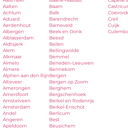
Aalsmeer
Baarle-Nassau
Capelle 
Aalten
Baarn
Castric
Achlum
Balk
Coevord
Aduard
Barendrecht
Creil
Aerdenhout
Barneveld
Cuijk
Albergen
Beek en Donk
Culemb
Alblasserdam
Beesd
Aldtsjerk
Beilen
Alem
Bellingwolde
Alkmaar
Bemmel
Almelo
Beneden-Leeuwen
Almere
Bennekom
Alphen aan den Rijn
Bergen
Alteveer
Bergen op Zoom
Amerongen
Berghem
Amersfoort
Bergschenhoek
Amstelveen
Berkel en Rodenrijs
Amsterdam
Berkel-Enschot
Andel
Berlicum
Angeren
Best
Apeldoorn
Beusichem