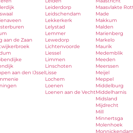
teren
Leiden
Maastricht
erdijk
Leiderdorp
Maasvlakte Ro
aswaal
Leidschendam
Made
zienaveen
Lekkerkerk
Makkum
osterburen
Lelystad
Malden
lum
Lemmer
Marienberg
g aan de Zaan
Lewedorp
Markelo
twijkerbroek
Lichtenvoorde
Maurik
udum
Liessel
Medemblik
bbendijke
Limmen
Meeden
endijk
Linschoten
Meerssen
pen aan den IJssel
Lisse
Meijel
mmenie
Lochem
Meppel
iningen
Loenen
Middelburg
Loenen aan de Vecht
Middelharnis
Midsland
Mijdrecht
Mill
Minnertsga
Molenhoek
Monnickenda