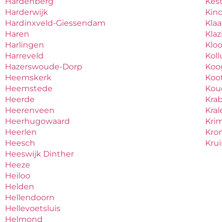
Hardenberg
Kes
Harderwijk
Kind
Hardinxveld-Giessendam
Kla
Haren
Kla
Harlingen
Klo
Harreveld
Kol
Hazerswoude-Dorp
Koo
Heemskerk
Koo
Heemstede
Ko
Heerde
Kra
Heerenveen
Kral
Heerhugowaard
Krim
Heerlen
Kro
Heesch
Kru
Heeswijk Dinther
Heeze
Heiloo
Helden
Hellendoorn
Hellevoetsluis
Helmond