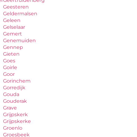
er
Geertruidenberg
Geesteren
Geldermalsen
Geleen
Gelselaar
Gemert
Genemuiden
Gennep
Gieten
Goes
Goirle
Goor
Gorinchem
Gorredijk
Gouda
Gouderak
Grave
Grijpskerk
Grijpskerke
Groenlo
Groesbeek