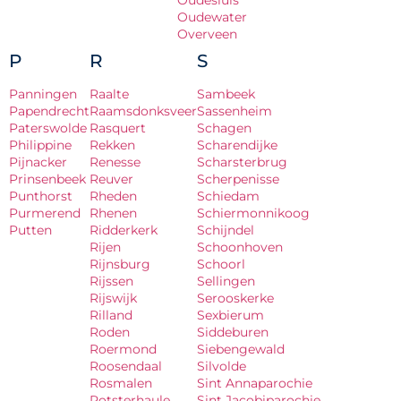
Oudesluis
Oudewater
Overveen
P
R
S
Panningen
Raalte
Sambeek
Papendrecht
Raamsdonksveer
Sassenheim
Paterswolde
Rasquert
Schagen
Philippine
Rekken
Scharendijke
Pijnacker
Renesse
Scharsterbrug
Prinsenbeek
Reuver
Scherpenisse
Punthorst
Rheden
Schiedam
Purmerend
Rhenen
Schiermonnikoog
Putten
Ridderkerk
Schijndel
Rijen
Schoonhoven
Rijnsburg
Schoorl
Rijssen
Sellingen
Rijswijk
Serooskerke
Rilland
Sexbierum
Roden
Siddeburen
Roermond
Siebengewald
Roosendaal
Silvolde
Rosmalen
Sint Annaparochie
Rotsterhaule
Sint Jacobiparochie