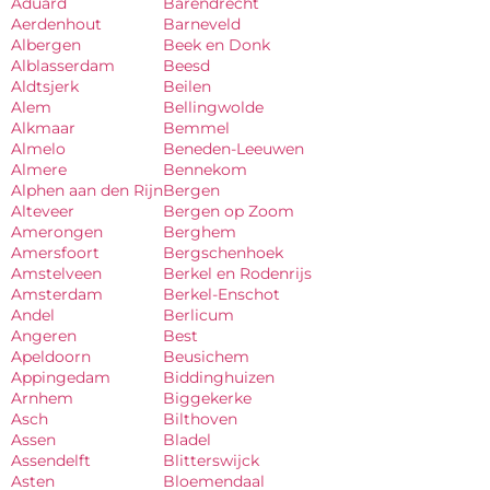
Aduard
Barendrecht
Aerdenhout
Barneveld
Albergen
Beek en Donk
Alblasserdam
Beesd
Aldtsjerk
Beilen
Alem
Bellingwolde
Alkmaar
Bemmel
Almelo
Beneden-Leeuwen
Almere
Bennekom
Alphen aan den Rijn
Bergen
Alteveer
Bergen op Zoom
Amerongen
Berghem
Amersfoort
Bergschenhoek
Amstelveen
Berkel en Rodenrijs
Amsterdam
Berkel-Enschot
Andel
Berlicum
Angeren
Best
Apeldoorn
Beusichem
Appingedam
Biddinghuizen
Arnhem
Biggekerke
Asch
Bilthoven
Assen
Bladel
Assendelft
Blitterswijck
Asten
Bloemendaal