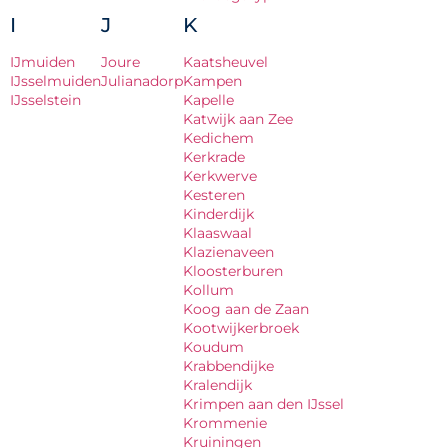
I
J
K
IJmuiden
Joure
Kaatsheuvel
IJsselmuiden
Julianadorp
Kampen
IJsselstein
Kapelle
Katwijk aan Zee
Kedichem
Kerkrade
Kerkwerve
Kesteren
Kinderdijk
Klaaswaal
Klazienaveen
Kloosterburen
Kollum
Koog aan de Zaan
Kootwijkerbroek
Koudum
Krabbendijke
Kralendijk
Krimpen aan den IJssel
Krommenie
Kruiningen