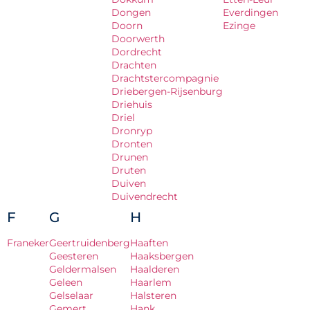
Dongen
Everdingen
Doorn
Ezinge
Doorwerth
Dordrecht
Drachten
Drachtstercompagnie
Driebergen-Rijsenburg
Driehuis
Driel
Dronryp
Dronten
Drunen
Druten
Duiven
Duivendrecht
F
G
H
Franeker
Geertruidenberg
Haaften
Geesteren
Haaksbergen
Geldermalsen
Haalderen
Geleen
Haarlem
Gelselaar
Halsteren
Gemert
Hank