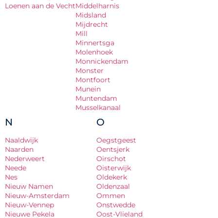
Loenen aan de Vecht
Middelharnis
Midsland
Mijdrecht
Mill
Minnertsga
Molenhoek
Monnickendam
Monster
Montfoort
Munein
Muntendam
Musselkanaal
N
O
Naaldwijk
Oegstgeest
Naarden
Oentsjerk
Nederweert
Oirschot
Neede
Oisterwijk
Nes
Oldekerk
Nieuw Namen
Oldenzaal
Nieuw-Amsterdam
Ommen
Nieuw-Vennep
Onstwedde
Nieuwe Pekela
Oost-Vlieland