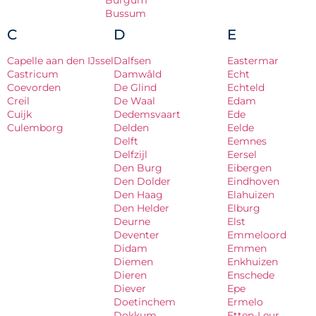
Burgum
Bussum
C
D
E
Capelle aan den IJssel
Dalfsen
Eastermar
Castricum
Damwâld
Echt
Coevorden
De Glind
Echteld
Creil
De Waal
Edam
Cuijk
Dedemsvaart
Ede
Culemborg
Delden
Eelde
Delft
Eemnes
Delfzijl
Eersel
Den Burg
Eibergen
Den Dolder
Eindhoven
Den Haag
Elahuizen
Den Helder
Elburg
Deurne
Elst
Deventer
Emmeloord
Didam
Emmen
Diemen
Enkhuizen
Dieren
Enschede
Diever
Epe
Doetinchem
Ermelo
Dokkum
Etten-Leur