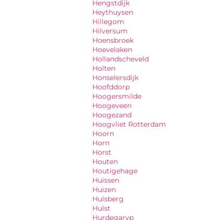
Hengstdijk
Heythuysen
Hillegom
Hilversum
Hoensbroek
Hoevelaken
Hollandscheveld
Holten
Honselersdijk
Hoofddorp
Hoogersmilde
Hoogeveen
Hoogezand
Hoogvliet Rotterdam
Hoorn
Horn
Horst
Houten
Houtigehage
Huissen
Huizen
Hulsberg
Hulst
Hurdegaryp