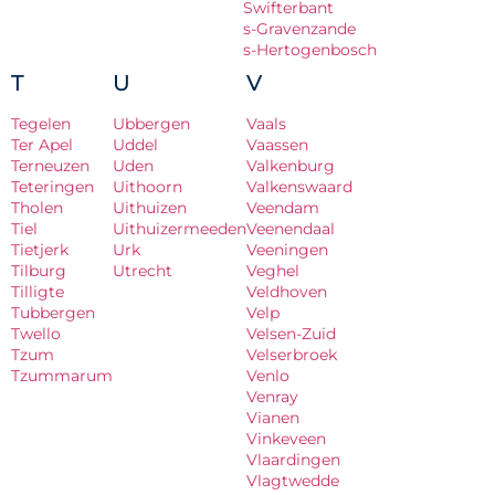
Swifterbant
s-Gravenzande
s-Hertogenbosch
T
U
V
Tegelen
Ubbergen
Vaals
Ter Apel
Uddel
Vaassen
Terneuzen
Uden
Valkenburg
Teteringen
Uithoorn
Valkenswaard
Tholen
Uithuizen
Veendam
Tiel
Uithuizermeeden
Veenendaal
Tietjerk
Urk
Veeningen
Tilburg
Utrecht
Veghel
Tilligte
Veldhoven
Tubbergen
Velp
Twello
Velsen-Zuid
Tzum
Velserbroek
Tzummarum
Venlo
Venray
Vianen
Vinkeveen
Vlaardingen
Vlagtwedde