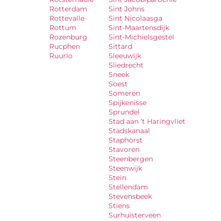
Rotterdam
Sint Johns
Rottevalle
Sint Nicolaasga
Rottum
Sint-Maartensdijk
Rozenburg
Sint-Michielsgestel
Rucphen
Sittard
Ruurlo
Sleeuwijk
Sliedrecht
Sneek
Soest
Someren
Spijkenisse
Sprundel
Stad aan ’t Haringvliet
Stadskanaal
Staphorst
Stavoren
Steenbergen
Steenwijk
Stein
Stellendam
Stevensbeek
Stiens
Surhuisterveen