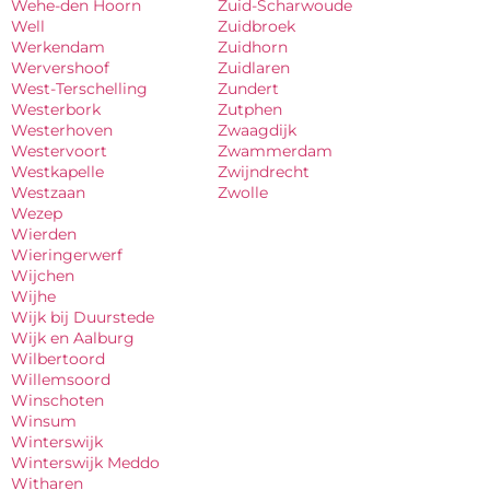
Wehe-den Hoorn
Zuid-Scharwoude
Well
Zuidbroek
Werkendam
Zuidhorn
Wervershoof
Zuidlaren
West-Terschelling
Zundert
Westerbork
Zutphen
Westerhoven
Zwaagdijk
Westervoort
Zwammerdam
Westkapelle
Zwijndrecht
Westzaan
Zwolle
Wezep
Wierden
Wieringerwerf
Wijchen
Wijhe
Wijk bij Duurstede
Wijk en Aalburg
Wilbertoord
Willemsoord
Winschoten
Winsum
Winterswijk
Winterswijk Meddo
Witharen