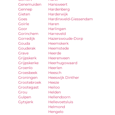
Genemuiden
Hansweert
Gennep
Hardenberg
Gieten
Harderwijk
Goes
Hardinxveld-Giessendam
Goirle
Haren
Goor
Harlingen
Gorinchem
Harreveld
Gorredijk
Hazerswoude-Dorp
Gouda
Heemskerk
Gouderak
Heemstede
Grave
Heerde
Grijpskerk
Heerenveen
Grijpskerke
Heerhugowaard
Groenlo
Heerlen
Groesbeek
Heesch
Groningen
Heeswijk Dinther
Grootebroek
Heeze
Grootegast
Heiloo
Grou
Helden
Gulpen
Hellendoorn
Gytsjerk
Hellevoetsluis
Helmond
Hengelo