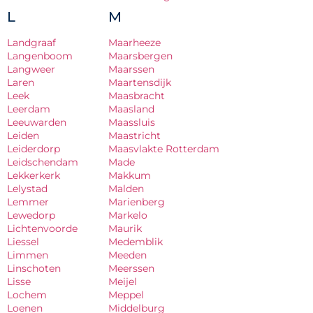
L
M
Landgraaf
Maarheeze
Langenboom
Maarsbergen
Langweer
Maarssen
Laren
Maartensdijk
Leek
Maasbracht
Leerdam
Maasland
Leeuwarden
Maassluis
Leiden
Maastricht
Leiderdorp
Maasvlakte Rotterdam
Leidschendam
Made
Lekkerkerk
Makkum
Lelystad
Malden
Lemmer
Marienberg
Lewedorp
Markelo
Lichtenvoorde
Maurik
Liessel
Medemblik
Limmen
Meeden
Linschoten
Meerssen
Lisse
Meijel
Lochem
Meppel
Loenen
Middelburg