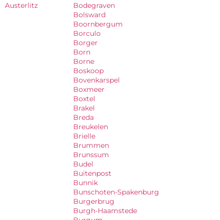
Austerlitz
Bodegraven
Bolsward
Boornbergum
Borculo
Borger
Born
Borne
Boskoop
Bovenkarspel
Boxmeer
Boxtel
Brakel
Breda
Breukelen
Brielle
Brummen
Brunssum
Budel
Buitenpost
Bunnik
Bunschoten-Spakenburg
Burgerbrug
Burgh-Haamstede