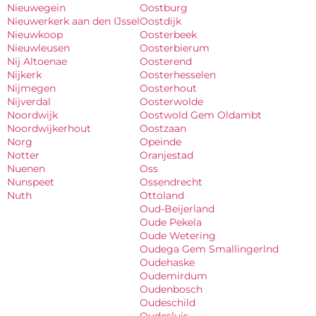
Nieuwegein
Oostburg
Nieuwerkerk aan den IJssel
Oostdijk
Nieuwkoop
Oosterbeek
Nieuwleusen
Oosterbierum
Nij Altoenae
Oosterend
Nijkerk
Oosterhesselen
Nijmegen
Oosterhout
Nijverdal
Oosterwolde
Noordwijk
Oostwold Gem Oldambt
Noordwijkerhout
Oostzaan
Norg
Opeinde
Notter
Oranjestad
Nuenen
Oss
Nunspeet
Ossendrecht
Nuth
Ottoland
Oud-Beijerland
Oude Pekela
Oude Wetering
Oudega Gem Smallingerlnd
Oudehaske
Oudemirdum
Oudenbosch
Oudeschild