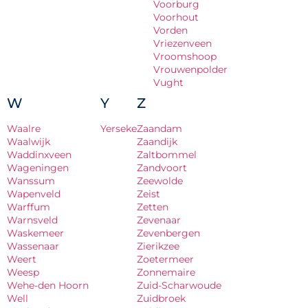
Voorburg
Voorhout
Vorden
Vriezenveen
Vroomshoop
Vrouwenpolder
Vught
W
Y
Z
Waalre
Yerseke
Zaandam
Waalwijk
Zaandijk
Waddinxveen
Zaltbommel
Wageningen
Zandvoort
Wanssum
Zeewolde
Wapenveld
Zeist
Warffum
Zetten
Warnsveld
Zevenaar
Waskemeer
Zevenbergen
Wassenaar
Zierikzee
Weert
Zoetermeer
Weesp
Zonnemaire
Wehe-den Hoorn
Zuid-Scharwoude
Well
Zuidbroek