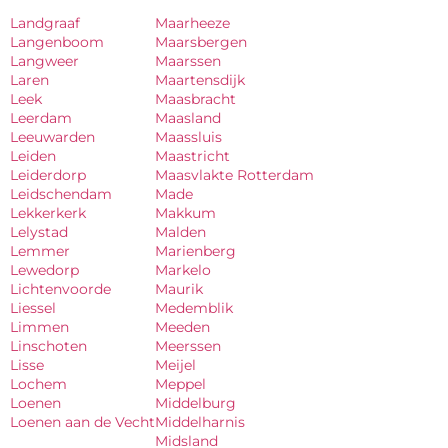
Landgraaf
Maarheeze
Langenboom
Maarsbergen
Langweer
Maarssen
Laren
Maartensdijk
Leek
Maasbracht
Leerdam
Maasland
Leeuwarden
Maassluis
Leiden
Maastricht
Leiderdorp
Maasvlakte Rotterdam
Leidschendam
Made
Lekkerkerk
Makkum
Lelystad
Malden
Lemmer
Marienberg
Lewedorp
Markelo
Lichtenvoorde
Maurik
Liessel
Medemblik
Limmen
Meeden
Linschoten
Meerssen
Lisse
Meijel
Lochem
Meppel
Loenen
Middelburg
Loenen aan de Vecht
Middelharnis
Midsland