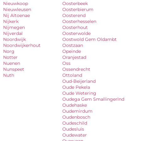
Nieuwkoop
Oosterbeek
Nieuwleusen
Oosterbierum
Nij Altoenae
Oosterend
Nijkerk
Oosterhesselen
Nijmegen
Oosterhout
Nijverdal
Oosterwolde
Noordwijk
Oostwold Gem Oldambt
Noordwijkerhout
Oostzaan
Norg
Opeinde
Notter
Oranjestad
Nuenen
Oss
Nunspeet
Ossendrecht
Nuth
Ottoland
Oud-Beijerland
Oude Pekela
Oude Wetering
Oudega Gem Smallingerlnd
Oudehaske
Oudemirdum
Oudenbosch
Oudeschild
Oudesluis
Oudewater