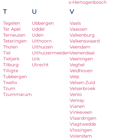
s-Hertogenbosch
T
U
V
Tegelen
Ubbergen
Vaals
Ter Apel
Uddel
Vaassen
Terneuzen
Uden
Valkenburg
Teteringen
Uithoorn
Valkenswaard
Tholen
Uithuizen
Veendam
Tiel
Uithuizermeeden
Veenendaal
Tietjerk
Urk
Veeningen
Tilburg
Utrecht
Veghel
Tilligte
Veldhoven
Tubbergen
Velp
Twello
Velsen-Zuid
Tzum
Velserbroek
Tzummarum
Venlo
Venray
Vianen
Vinkeveen
Vlaardingen
Vlagtwedde
Vlissingen
Volendam