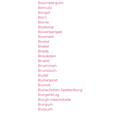
Boornbergum
Borculo
Borger
Born
Borne
Boskoop
Bovenkarspel
Boxmeer
Boxtel
Brakel
Breda
Breukelen
Brielle
Brummen
Brunssum
Budel
Buitenpost
Bunnik
Bunschoten-Spakenburg
Burgerbrug
Burgh-Haamstede
Burgum
Bussum