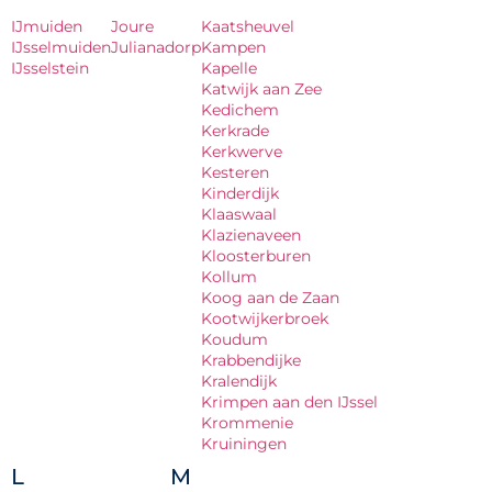
IJmuiden
Joure
Kaatsheuvel
IJsselmuiden
Julianadorp
Kampen
IJsselstein
Kapelle
Katwijk aan Zee
Kedichem
Kerkrade
Kerkwerve
Kesteren
Kinderdijk
Klaaswaal
Klazienaveen
Kloosterburen
Kollum
Koog aan de Zaan
Kootwijkerbroek
Koudum
Krabbendijke
Kralendijk
Krimpen aan den IJssel
Krommenie
Kruiningen
L
M