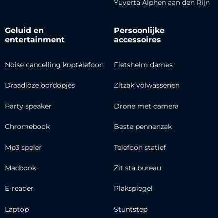
Yuverta Alphen aan den Rijn
Geluid en
Persoonlijke
entertainment
accessoires
Noise cancelling koptelefoon
Fietshelm dames
Draadloze oordopjes
Zitzak volwassenen
Party speaker
Drone met camera
Chromebook
Beste pennenzak
Mp3 speler
Telefoon statief
Macbook
Zit sta bureau
E-reader
Plakspiegel
Laptop
Stuntstep