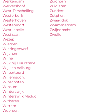
Werkendam
Zuidhorn
Wervershoof
Zuidlaren
West-Terschelling
Zundert
Westerbork
Zutphen
Westerhoven
Zwaagdijk
Westervoort
Zwammerdam
Westkapelle
Zwijndrecht
Westzaan
Zwolle
Wezep
Wierden
Wieringerwerf
Wijchen
Wijhe
Wijk bij Duurstede
Wijk en Aalburg
Wilbertoord
Willemsoord
Winschoten
Winsum
Winterswijk
Winterswijk Meddo
Witharen
Wittem
Woerden