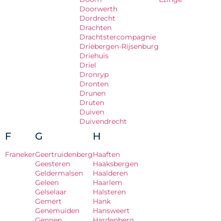
Doorwerth
Dordrecht
Drachten
Drachtstercompagnie
Driebergen-Rijsenburg
Driehuis
Driel
Dronryp
Dronten
Drunen
Druten
Duiven
Duivendrecht
F
G
H
Franeker
Geertruidenberg
Haaften
Geesteren
Haaksbergen
Geldermalsen
Haalderen
Geleen
Haarlem
Gelselaar
Halsteren
Gemert
Hank
Genemuiden
Hansweert
Gennep
Hardenberg