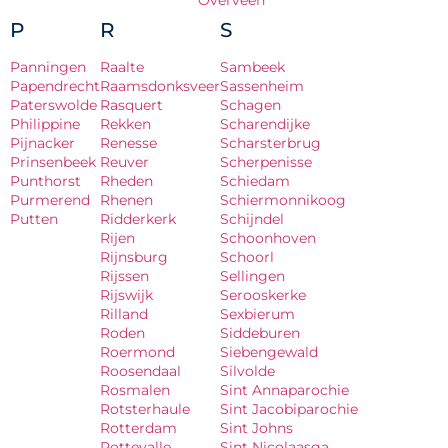
Overveen
P
R
S
Panningen
Raalte
Sambeek
Papendrecht
Raamsdonksveer
Sassenheim
Paterswolde
Rasquert
Schagen
Philippine
Rekken
Scharendijke
Pijnacker
Renesse
Scharsterbrug
Prinsenbeek
Reuver
Scherpenisse
Punthorst
Rheden
Schiedam
Purmerend
Rhenen
Schiermonnikoog
Putten
Ridderkerk
Schijndel
Rijen
Schoonhoven
Rijnsburg
Schoorl
Rijssen
Sellingen
Rijswijk
Serooskerke
Rilland
Sexbierum
Roden
Siddeburen
Roermond
Siebengewald
Roosendaal
Silvolde
Rosmalen
Sint Annaparochie
Rotsterhaule
Sint Jacobiparochie
Rotterdam
Sint Johns
Rottevalle
Sint Nicolaasga