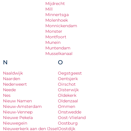
Mijdrecht
Mill
Minnertsga
Molenhoek
Monnickendam
Monster
Montfoort
Munein
Muntendam
Musselkanaal
N
O
Naaldwijk
Oegstgeest
Naarden
Oentsjerk
Nederweert
Oirschot
Neede
Oisterwijk
Nes
Oldekerk
Nieuw Namen
Oldenzaal
Nieuw-Amsterdam
Ommen
Nieuw-Vennep
Onstwedde
Nieuwe Pekela
Oost-Vlieland
Nieuwegein
Oostburg
Nieuwerkerk aan den IJssel
Oostdijk