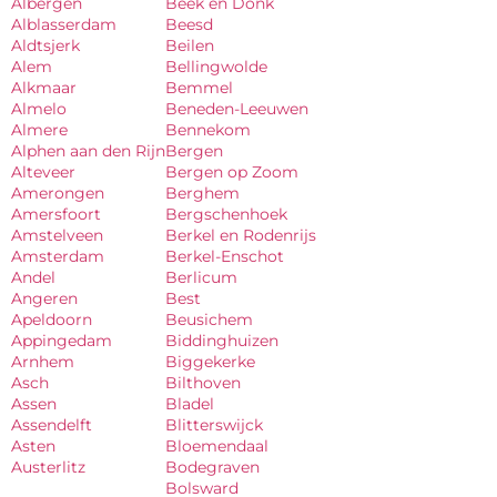
Albergen
Beek en Donk
Alblasserdam
Beesd
Aldtsjerk
Beilen
Alem
Bellingwolde
Alkmaar
Bemmel
Almelo
Beneden-Leeuwen
Almere
Bennekom
Alphen aan den Rijn
Bergen
Alteveer
Bergen op Zoom
Amerongen
Berghem
Amersfoort
Bergschenhoek
Amstelveen
Berkel en Rodenrijs
Amsterdam
Berkel-Enschot
Andel
Berlicum
Angeren
Best
Apeldoorn
Beusichem
Appingedam
Biddinghuizen
Arnhem
Biggekerke
Asch
Bilthoven
Assen
Bladel
Assendelft
Blitterswijck
Asten
Bloemendaal
Austerlitz
Bodegraven
Bolsward