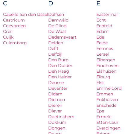
C
D
E
Capelle aan den IJssel
Dalfsen
Eastermar
Castricum
Damwâld
Echt
Coevorden
De Glind
Echteld
Creil
De Waal
Edam
Cuijk
Dedemsvaart
Ede
Culemborg
Delden
Eelde
Delft
Eemnes
Delfzijl
Eersel
Den Burg
Eibergen
Den Dolder
Eindhoven
Den Haag
Elahuizen
Den Helder
Elburg
Deurne
Elst
Deventer
Emmeloord
Didam
Emmen
Diemen
Enkhuizen
Dieren
Enschede
Diever
Epe
Doetinchem
Ermelo
Dokkum
Etten-Leur
Dongen
Everdingen
Doorn
Ezinge