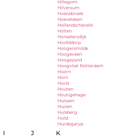
Hillegom
Hilversum
Hoensbroek
Hoevelaken
Hollandscheveld
Holten
Honselersdijk
Hoofddorp
Hoogersmilde
Hoogeveen
Hoogezand
Hoogvliet Rotterdam
Hoorn
Horn
Horst
Houten
Houtigehage
Huissen
Huizen
Hulsberg
Hulst
Hurdegaryp
I
J
K