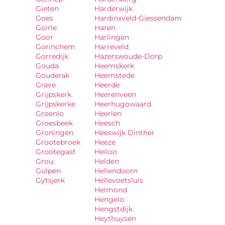
Gieten
Harderwijk
Goes
Hardinxveld-Giessendam
Goirle
Haren
Goor
Harlingen
Gorinchem
Harreveld
Gorredijk
Hazerswoude-Dorp
Gouda
Heemskerk
Gouderak
Heemstede
Grave
Heerde
Grijpskerk
Heerenveen
Grijpskerke
Heerhugowaard
Groenlo
Heerlen
Groesbeek
Heesch
Groningen
Heeswijk Dinther
Grootebroek
Heeze
Grootegast
Heiloo
Grou
Helden
Gulpen
Hellendoorn
Gytsjerk
Hellevoetsluis
Helmond
Hengelo
Hengstdijk
Heythuysen