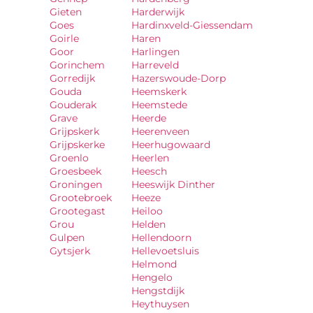
Gieten
Harderwijk
Goes
Hardinxveld-Giessendam
Goirle
Haren
Goor
Harlingen
Gorinchem
Harreveld
Gorredijk
Hazerswoude-Dorp
Gouda
Heemskerk
Gouderak
Heemstede
Grave
Heerde
Grijpskerk
Heerenveen
Grijpskerke
Heerhugowaard
Groenlo
Heerlen
Groesbeek
Heesch
Groningen
Heeswijk Dinther
Grootebroek
Heeze
Grootegast
Heiloo
Grou
Helden
Gulpen
Hellendoorn
Gytsjerk
Hellevoetsluis
Helmond
Hengelo
Hengstdijk
Heythuysen