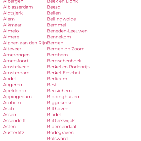
Albergen
Beek en Donk
Alblasserdam
Beesd
Aldtsjerk
Beilen
Alem
Bellingwolde
Alkmaar
Bemmel
Almelo
Beneden-Leeuwen
Almere
Bennekom
Alphen aan den Rijn
Bergen
Alteveer
Bergen op Zoom
Amerongen
Berghem
Amersfoort
Bergschenhoek
Amstelveen
Berkel en Rodenrijs
Amsterdam
Berkel-Enschot
Andel
Berlicum
Angeren
Best
Apeldoorn
Beusichem
Appingedam
Biddinghuizen
Arnhem
Biggekerke
Asch
Bilthoven
Assen
Bladel
Assendelft
Blitterswijck
Asten
Bloemendaal
Austerlitz
Bodegraven
Bolsward