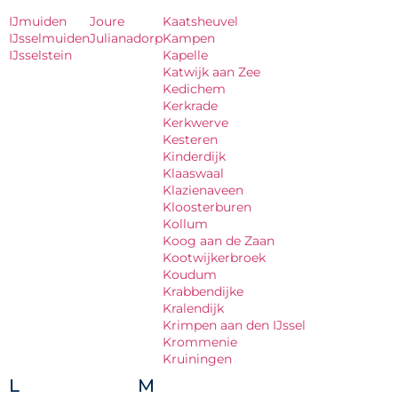
IJmuiden
Joure
Kaatsheuvel
IJsselmuiden
Julianadorp
Kampen
IJsselstein
Kapelle
Katwijk aan Zee
Kedichem
Kerkrade
Kerkwerve
Kesteren
Kinderdijk
Klaaswaal
Klazienaveen
Kloosterburen
Kollum
Koog aan de Zaan
Kootwijkerbroek
Koudum
Krabbendijke
Kralendijk
Krimpen aan den IJssel
Krommenie
Kruiningen
L
M