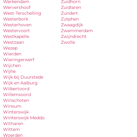
Werkendam
Zuidhorn
Wervershoof
Zuidlaren
West-Terschelling
Zundert
Westerbork
Zutphen
Westerhoven
Zwaagdijk
Westervoort
Zwammerdam
Westkapelle
Zwijndrecht
Westzaan
Zwolle
Wezep
Wierden
Wieringerwerf
Wijchen
Wijhe
Wijk bij Duurstede
Wijk en Aalburg
Wilbertoord
Willemsoord
Winschoten
Winsum
Winterswijk
Winterswijk Meddo
Witharen
Wittem
Woerden