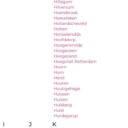
Hillegom
Hilversum
Hoensbroek
Hoevelaken
Hollandscheveld
Holten
Honselersdijk
Hoofddorp
Hoogersmilde
Hoogeveen
Hoogezand
Hoogvliet Rotterdam
Hoorn
Horn
Horst
Houten
Houtigehage
Huissen
Huizen
Hulsberg
Hulst
Hurdegaryp
I
J
K