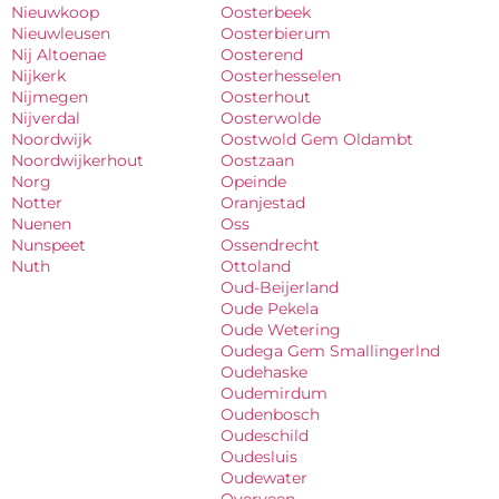
Nieuwkoop
Oosterbeek
Nieuwleusen
Oosterbierum
Nij Altoenae
Oosterend
Nijkerk
Oosterhesselen
Nijmegen
Oosterhout
Nijverdal
Oosterwolde
Noordwijk
Oostwold Gem Oldambt
Noordwijkerhout
Oostzaan
Norg
Opeinde
Notter
Oranjestad
Nuenen
Oss
Nunspeet
Ossendrecht
Nuth
Ottoland
Oud-Beijerland
Oude Pekela
Oude Wetering
Oudega Gem Smallingerlnd
Oudehaske
Oudemirdum
Oudenbosch
Oudeschild
Oudesluis
Oudewater