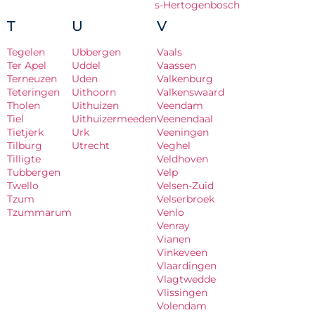
s-Hertogenbosch
T
U
V
Tegelen
Ubbergen
Vaals
Ter Apel
Uddel
Vaassen
Terneuzen
Uden
Valkenburg
Teteringen
Uithoorn
Valkenswaard
Tholen
Uithuizen
Veendam
Tiel
Uithuizermeeden
Veenendaal
Tietjerk
Urk
Veeningen
Tilburg
Utrecht
Veghel
Tilligte
Veldhoven
Tubbergen
Velp
Twello
Velsen-Zuid
Tzum
Velserbroek
Tzummarum
Venlo
Venray
Vianen
Vinkeveen
Vlaardingen
Vlagtwedde
Vlissingen
Volendam