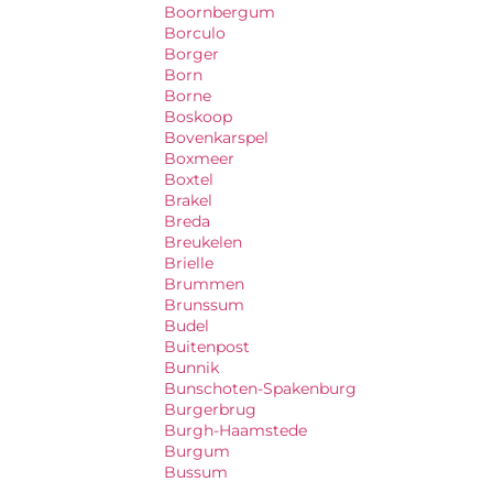
Boornbergum
Borculo
Borger
Born
Borne
Boskoop
Bovenkarspel
Boxmeer
Boxtel
Brakel
Breda
Breukelen
Brielle
Brummen
Brunssum
Budel
Buitenpost
Bunnik
Bunschoten-Spakenburg
Burgerbrug
Burgh-Haamstede
Burgum
Bussum