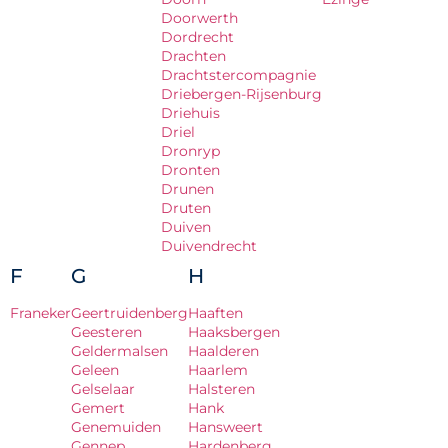
Doorwerth
Dordrecht
Drachten
Drachtstercompagnie
Driebergen-Rijsenburg
Driehuis
Driel
Dronryp
Dronten
Drunen
Druten
Duiven
Duivendrecht
F
G
H
Franeker
Geertruidenberg
Haaften
Geesteren
Haaksbergen
Geldermalsen
Haalderen
Geleen
Haarlem
Gelselaar
Halsteren
Gemert
Hank
Genemuiden
Hansweert
Gennep
Hardenberg