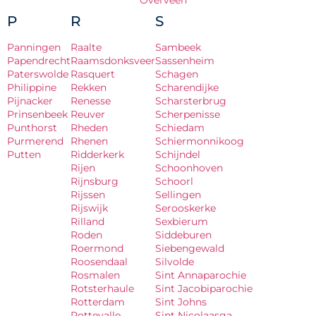
Overveen
P
R
S
Panningen
Raalte
Sambeek
Papendrecht
Raamsdonksveer
Sassenheim
Paterswolde
Rasquert
Schagen
Philippine
Rekken
Scharendijke
Pijnacker
Renesse
Scharsterbrug
Prinsenbeek
Reuver
Scherpenisse
Punthorst
Rheden
Schiedam
Purmerend
Rhenen
Schiermonnikoog
Putten
Ridderkerk
Schijndel
Rijen
Schoonhoven
Rijnsburg
Schoorl
Rijssen
Sellingen
Rijswijk
Serooskerke
Rilland
Sexbierum
Roden
Siddeburen
Roermond
Siebengewald
Roosendaal
Silvolde
Rosmalen
Sint Annaparochie
Rotsterhaule
Sint Jacobiparochie
Rotterdam
Sint Johns
Rottevalle
Sint Nicolaasga