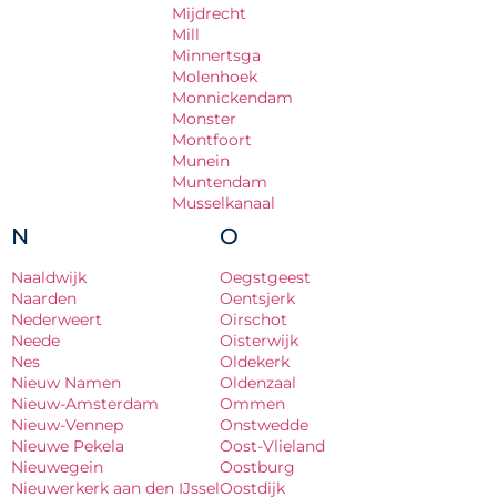
Mijdrecht
Mill
Minnertsga
Molenhoek
Monnickendam
Monster
Montfoort
Munein
Muntendam
Musselkanaal
N
O
Naaldwijk
Oegstgeest
Naarden
Oentsjerk
Nederweert
Oirschot
Neede
Oisterwijk
Nes
Oldekerk
Nieuw Namen
Oldenzaal
Nieuw-Amsterdam
Ommen
Nieuw-Vennep
Onstwedde
Nieuwe Pekela
Oost-Vlieland
Nieuwegein
Oostburg
Nieuwerkerk aan den IJssel
Oostdijk