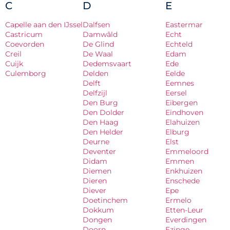
C
D
E
Capelle aan den IJssel
Dalfsen
Eastermar
Castricum
Damwâld
Echt
Coevorden
De Glind
Echteld
Creil
De Waal
Edam
Cuijk
Dedemsvaart
Ede
Culemborg
Delden
Eelde
Delft
Eemnes
Delfzijl
Eersel
Den Burg
Eibergen
Den Dolder
Eindhoven
Den Haag
Elahuizen
Den Helder
Elburg
Deurne
Elst
Deventer
Emmeloord
Didam
Emmen
Diemen
Enkhuizen
Dieren
Enschede
Diever
Epe
Doetinchem
Ermelo
Dokkum
Etten-Leur
Dongen
Everdingen
Doorn
Ezinge