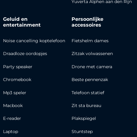
Yuverta Alphen aan den Rijn
Geluid en
Persoonlijke
entertainment
accessoires
Noise cancelling koptelefoon
Fietshelm dames
Draadloze oordopjes
Zitzak volwassenen
Party speaker
Drone met camera
Chromebook
Beste pennenzak
Mp3 speler
Telefoon statief
Macbook
Zit sta bureau
E-reader
Plakspiegel
Laptop
Stuntstep