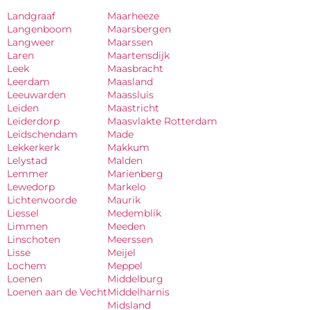
Landgraaf
Maarheeze
Langenboom
Maarsbergen
Langweer
Maarssen
Laren
Maartensdijk
Leek
Maasbracht
Leerdam
Maasland
Leeuwarden
Maassluis
Leiden
Maastricht
Leiderdorp
Maasvlakte Rotterdam
Leidschendam
Made
Lekkerkerk
Makkum
Lelystad
Malden
Lemmer
Marienberg
Lewedorp
Markelo
Lichtenvoorde
Maurik
Liessel
Medemblik
Limmen
Meeden
Linschoten
Meerssen
Lisse
Meijel
Lochem
Meppel
Loenen
Middelburg
Loenen aan de Vecht
Middelharnis
Midsland