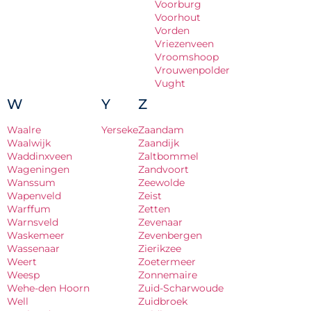
Voorburg
Voorhout
Vorden
Vriezenveen
Vroomshoop
Vrouwenpolder
Vught
W
Y
Z
Waalre
Yerseke
Zaandam
Waalwijk
Zaandijk
Waddinxveen
Zaltbommel
Wageningen
Zandvoort
Wanssum
Zeewolde
Wapenveld
Zeist
Warffum
Zetten
Warnsveld
Zevenaar
Waskemeer
Zevenbergen
Wassenaar
Zierikzee
Weert
Zoetermeer
Weesp
Zonnemaire
Wehe-den Hoorn
Zuid-Scharwoude
Well
Zuidbroek