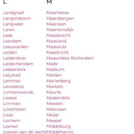
L
M
Landgraaf
Maarheeze
Langenboom
Maarsbergen
Langweer
Maarssen
Laren
Maartensdijk
Leek
Maasbracht
Leerdam
Maasland
Leeuwarden
Maassluis
Leiden
Maastricht
Leiderdorp
Maasvlakte Rotterdam
Leidschendam
Made
Lekkerkerk
Makkum
Lelystad
Malden
Lemmer
Marienberg
Lewedorp
Markelo
Lichtenvoorde
Maurik
Liessel
Medemblik
Limmen
Meeden
Linschoten
Meerssen
Lisse
Meijel
Lochem
Meppel
Loenen
Middelburg
Loenen aan de Vecht
Middelharnis