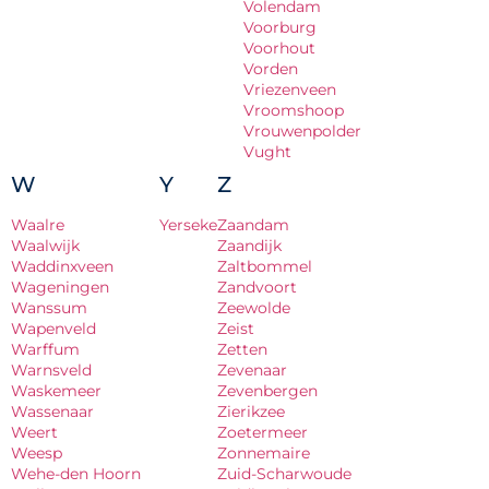
Volendam
Voorburg
Voorhout
Vorden
Vriezenveen
Vroomshoop
Vrouwenpolder
Vught
W
Y
Z
Waalre
Yerseke
Zaandam
Waalwijk
Zaandijk
Waddinxveen
Zaltbommel
Wageningen
Zandvoort
Wanssum
Zeewolde
Wapenveld
Zeist
Warffum
Zetten
Warnsveld
Zevenaar
Waskemeer
Zevenbergen
Wassenaar
Zierikzee
Weert
Zoetermeer
Weesp
Zonnemaire
Wehe-den Hoorn
Zuid-Scharwoude