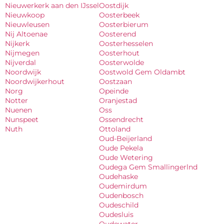
Nieuwerkerk aan den IJssel
Oostdijk
Nieuwkoop
Oosterbeek
Nieuwleusen
Oosterbierum
Nij Altoenae
Oosterend
Nijkerk
Oosterhesselen
Nijmegen
Oosterhout
Nijverdal
Oosterwolde
Noordwijk
Oostwold Gem Oldambt
Noordwijkerhout
Oostzaan
Norg
Opeinde
Notter
Oranjestad
Nuenen
Oss
Nunspeet
Ossendrecht
Nuth
Ottoland
Oud-Beijerland
Oude Pekela
Oude Wetering
Oudega Gem Smallingerlnd
Oudehaske
Oudemirdum
Oudenbosch
Oudeschild
Oudesluis