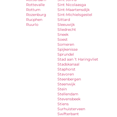
Rottevalle
Sint Nicolaasga
Rottum
Sint-Maartensdijk
Rozenburg
Sint-Michielsgestel
Rucphen
Sittard
Ruurlo
Sleeuwijk
Sliedrecht
Sneek
Soest
Someren
Spijkenisse
Sprundel
Stad aan ’t Haringvliet
Stadskanaal
Staphorst
Stavoren
Steenbergen
Steenwijk
Stein
Stellendam
Stevensbeek
Stiens
Surhuisterveen
Swifterbant