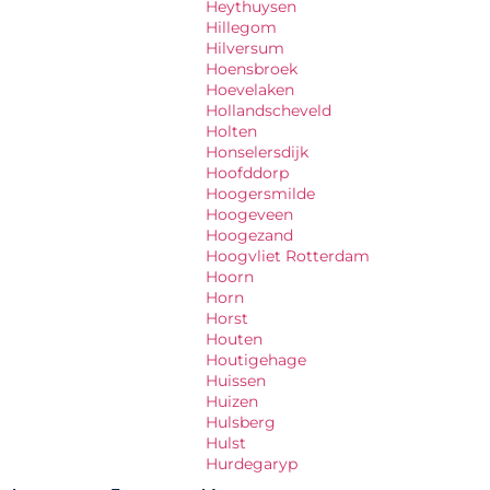
Heythuysen
Hillegom
Hilversum
Hoensbroek
Hoevelaken
Hollandscheveld
Holten
Honselersdijk
Hoofddorp
Hoogersmilde
Hoogeveen
Hoogezand
Hoogvliet Rotterdam
Hoorn
Horn
Horst
Houten
Houtigehage
Huissen
Huizen
Hulsberg
Hulst
Hurdegaryp