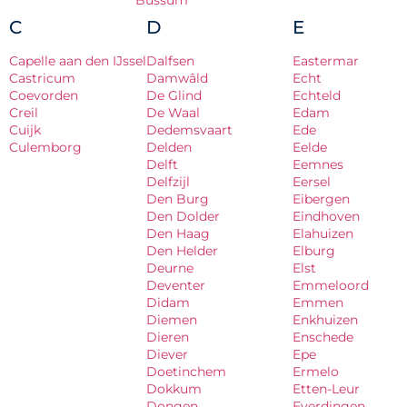
Bussum
C
D
E
Capelle aan den IJssel
Dalfsen
Eastermar
Castricum
Damwâld
Echt
Coevorden
De Glind
Echteld
Creil
De Waal
Edam
Cuijk
Dedemsvaart
Ede
Culemborg
Delden
Eelde
Delft
Eemnes
Delfzijl
Eersel
Den Burg
Eibergen
Den Dolder
Eindhoven
Den Haag
Elahuizen
Den Helder
Elburg
Deurne
Elst
Deventer
Emmeloord
Didam
Emmen
Diemen
Enkhuizen
Dieren
Enschede
Diever
Epe
Doetinchem
Ermelo
Dokkum
Etten-Leur
Dongen
Everdingen