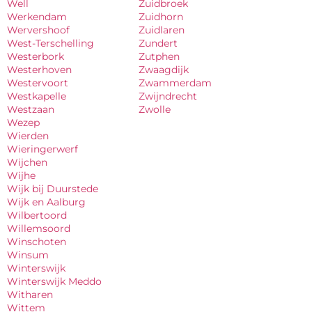
Well
Zuidbroek
Werkendam
Zuidhorn
Wervershoof
Zuidlaren
West-Terschelling
Zundert
Westerbork
Zutphen
Westerhoven
Zwaagdijk
Westervoort
Zwammerdam
Westkapelle
Zwijndrecht
Westzaan
Zwolle
Wezep
Wierden
Wieringerwerf
Wijchen
Wijhe
Wijk bij Duurstede
Wijk en Aalburg
Wilbertoord
Willemsoord
Winschoten
Winsum
Winterswijk
Winterswijk Meddo
Witharen
Wittem