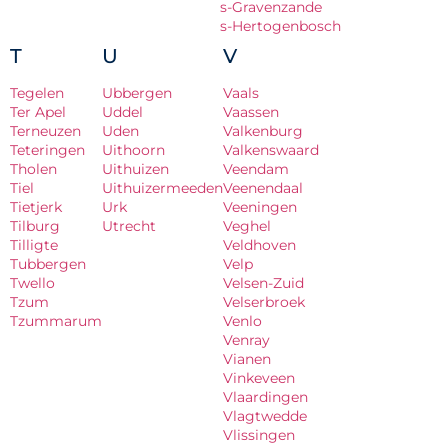
s-Gravenzande
s-Hertogenbosch
T
U
V
Tegelen
Ubbergen
Vaals
Ter Apel
Uddel
Vaassen
Terneuzen
Uden
Valkenburg
Teteringen
Uithoorn
Valkenswaard
Tholen
Uithuizen
Veendam
Tiel
Uithuizermeeden
Veenendaal
Tietjerk
Urk
Veeningen
Tilburg
Utrecht
Veghel
Tilligte
Veldhoven
Tubbergen
Velp
Twello
Velsen-Zuid
Tzum
Velserbroek
Tzummarum
Venlo
Venray
Vianen
Vinkeveen
Vlaardingen
Vlagtwedde
Vlissingen