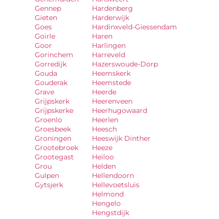
Gennep
Hardenberg
Gieten
Harderwijk
Goes
Hardinxveld-Giessendam
Goirle
Haren
Goor
Harlingen
Gorinchem
Harreveld
Gorredijk
Hazerswoude-Dorp
Gouda
Heemskerk
Gouderak
Heemstede
Grave
Heerde
Grijpskerk
Heerenveen
Grijpskerke
Heerhugowaard
Groenlo
Heerlen
Groesbeek
Heesch
Groningen
Heeswijk Dinther
Grootebroek
Heeze
Grootegast
Heiloo
Grou
Helden
Gulpen
Hellendoorn
Gytsjerk
Hellevoetsluis
Helmond
Hengelo
Hengstdijk