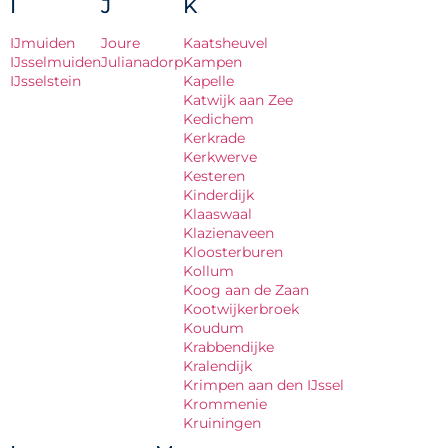
I
J
K
IJmuiden
Joure
Kaatsheuvel
IJsselmuiden
Julianadorp
Kampen
IJsselstein
Kapelle
Katwijk aan Zee
Kedichem
Kerkrade
Kerkwerve
Kesteren
Kinderdijk
Klaaswaal
Klazienaveen
Kloosterburen
Kollum
Koog aan de Zaan
Kootwijkerbroek
Koudum
Krabbendijke
Kralendijk
Krimpen aan den IJssel
Krommenie
Kruiningen