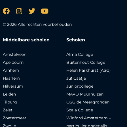
© 2026 Alle rechten voorbehouden
Middelbare scholen
Scholen
Amstelveen
Alma College
Apeldoorn
Buitenhout College
Arnhem
Helen Parkhurst (ASG)
Haarlem
Juf Caatje
Hilversum
Juniorcollege
Leiden
MAVO Muurhuizen
Tilburg
OSG de Meergronden
Zeist
Scala College
Zoetermeer
Winford Amsterdam –
Zwolle
particulier onderwijs