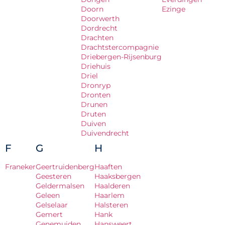
Doorn
Ezinge
Doorwerth
Dordrecht
Drachten
Drachtstercompagnie
Driebergen-Rijsenburg
Driehuis
Driel
Dronryp
Dronten
Drunen
Druten
Duiven
Duivendrecht
F
G
H
Franeker
Geertruidenberg
Haaften
Geesteren
Haaksbergen
Geldermalsen
Haalderen
Geleen
Haarlem
Gelselaar
Halsteren
Gemert
Hank
Genemuiden
Hansweert