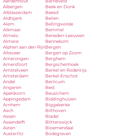
Aerdenhout
Barneveld
Albergen
Beek en Donk
Alblasserdam
Beesd
Aldtsjerk
Beilen
Alem
Bellingwolde
Alkmaar
Bemmel
Almelo
Beneden-Leeuwen
Almere
Bennekom
Alphen aan den Rijn
Bergen
Alteveer
Bergen op Zoom
Amerongen
Berghem
Amersfoort
Bergschenhoek
Amstelveen
Berkel en Rodenrijs
Amsterdam
Berkel-Enschot
Andel
Berlicum
Angeren
Best
Apeldoorn
Beusichem
Appingedam
Biddinghuizen
Arnhem
Biggekerke
Asch
Bilthoven
Assen
Bladel
Assendelft
Blitterswijck
Asten
Bloemendaal
Austerlitz
Bodegraven