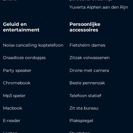
Yuverta Alphen aan den Rijn
Geluid en
Persoonlijke
entertainment
accessoires
Noise cancelling koptelefoon
Fietshelm dames
Draadloze oordopjes
Zitzak volwassenen
Party speaker
Drone met camera
Chromebook
Beste pennenzak
Mp3 speler
Telefoon statief
Macbook
Zit sta bureau
E-reader
Plakspiegel