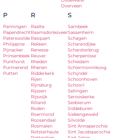
Oudewater
Overveen
P
R
S
Panningen
Raalte
Sambeek
Papendrecht
Raamsdonksveer
Sassenheim
Paterswolde
Rasquert
Schagen
Philippine
Rekken
Scharendijke
Pijnacker
Renesse
Scharsterbrug
Prinsenbeek
Reuver
Scherpenisse
Punthorst
Rheden
Schiedam
Purmerend
Rhenen
Schiermonnikoog
Putten
Ridderkerk
Schijndel
Rijen
Schoonhoven
Rijnsburg
Schoorl
Rijssen
Sellingen
Rijswijk
Serooskerke
Rilland
Sexbierum
Roden
Siddeburen
Roermond
Siebengewald
Roosendaal
Silvolde
Rosmalen
Sint Annaparochie
Rotsterhaule
Sint Jacobiparochie
Rotterdam
Sint Johns