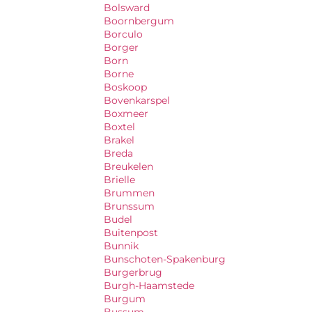
Bolsward
Boornbergum
Borculo
Borger
Born
Borne
Boskoop
Bovenkarspel
Boxmeer
Boxtel
Brakel
Breda
Breukelen
Brielle
Brummen
Brunssum
Budel
Buitenpost
Bunnik
Bunschoten-Spakenburg
Burgerbrug
Burgh-Haamstede
Burgum