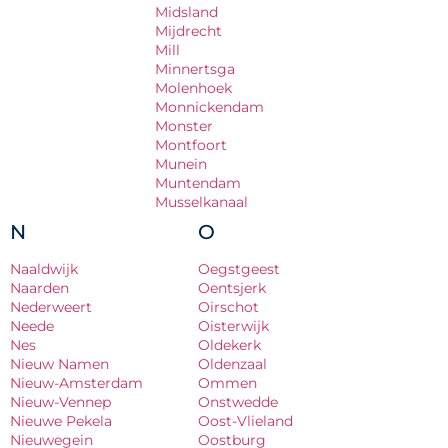
Midsland
Mijdrecht
Mill
Minnertsga
Molenhoek
Monnickendam
Monster
Montfoort
Munein
Muntendam
Musselkanaal
N
O
Naaldwijk
Oegstgeest
Naarden
Oentsjerk
Nederweert
Oirschot
Neede
Oisterwijk
Nes
Oldekerk
Nieuw Namen
Oldenzaal
Nieuw-Amsterdam
Ommen
Nieuw-Vennep
Onstwedde
Nieuwe Pekela
Oost-Vlieland
Nieuwegein
Oostburg