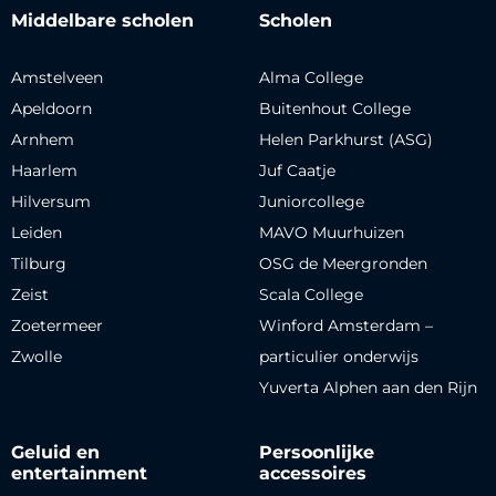
Middelbare scholen
Scholen
Amstelveen
Alma College
Apeldoorn
Buitenhout College
Arnhem
Helen Parkhurst (ASG)
Haarlem
Juf Caatje
Hilversum
Juniorcollege
Leiden
MAVO Muurhuizen
Tilburg
OSG de Meergronden
Zeist
Scala College
Zoetermeer
Winford Amsterdam –
Zwolle
particulier onderwijs
Yuverta Alphen aan den Rijn
Geluid en
Persoonlijke
entertainment
accessoires