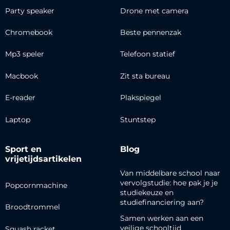
Party speaker
Drone met camera
Chromebook
Beste pennenzak
Mp3 speler
Telefoon statief
Macbook
Zit sta bureau
E-reader
Plakspiegel
Laptop
Stuntstep
Sport en
Blog
vrijetijdsartikelen
Van middelbare school naar
vervolgstudie: hoe pak je je
Popcornmachine
studiekeuze en
studiefinanciering aan?
Broodtrommel
Samen werken aan een
veilige schooltijd
Squash racket