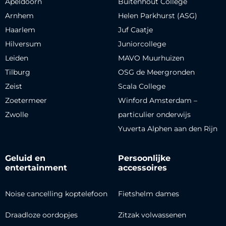
Apeldoorn
Buitenhout College
Arnhem
Helen Parkhurst (ASG)
Haarlem
Juf Caatje
Hilversum
Juniorcollege
Leiden
MAVO Muurhuizen
Tilburg
OSG de Meergronden
Zeist
Scala College
Zoetermeer
Winford Amsterdam –
Zwolle
particulier onderwijs
Yuverta Alphen aan den Rijn
Geluid en
Persoonlijke
entertainment
accessoires
Noise cancelling koptelefoon
Fietshelm dames
Draadloze oordopjes
Zitzak volwassenen