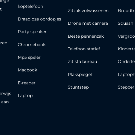
lege
koptelefoon
t
Zitzak volwassenen
Broodt
Draadloze oordopjes
Drone met camera
Squash 
Party speaker
Beste pennenzak
Vergroo
zen
Chromebook
Telefoon statief
Kindert
Mp3 speler
Zit sta bureau
Onderle
Macbook
Plakspiegel
Laptoph
E-reader
Stuntstep
Stepper
erwijs
Laptop
 aan