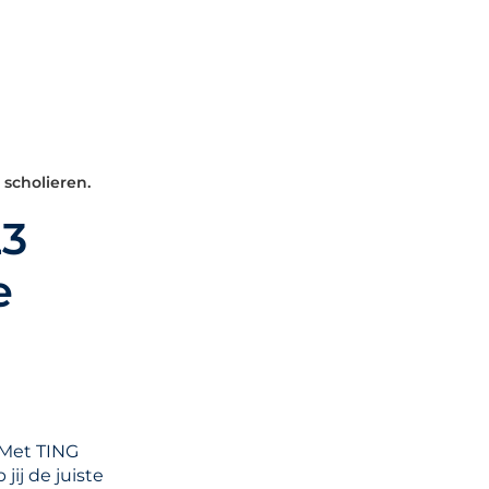
scholieren.
23
e
 Met TING
ij de juiste