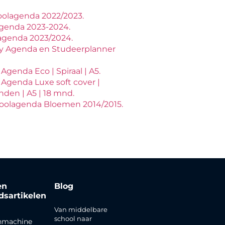
oolagenda 2022/2023.
genda 2023-2024.
agenda 2023/2024.
y Agenda en Studeerplanner
Agenda Eco | Spiraal | A5.
 Agenda Luxe soft cover |
den | A5 | 18 mnd.
oolagenda Bloemen 2014/2015.
en
Blog
jdsartikelen
Van middelbare
school naar
nmachine