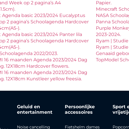
and Week op 2 pagina’s A4
Papier.
21.5cm).
Minecraft Sch
 Agenda basic 2023/2024 Eucalyptus
NASA Schoola
op 2 pagina’s Schoolagenda Hardcover
Panna School
4cm(A5-).
Purple Monke
 Agenda basic 2023/2024 Panter lila
2023-2024.
op 2 pagina’s Schoolagenda Hardcover
Ryam | Studie 
4cm(A5-).
Ryam | Studie
Schoolagenda 2022/2023.
Genaaid gebon
I 16 maanden Agenda 2023/2024 Dag
TopModel Sch
ag. 12X18cm Hardcover flowers.
I 16 maanden Agenda 2023/2024 Dag
ag. 12X18cm Kunstleer yellow freesia.
Geluid en
Persoonlijke
Sport 
entertainment
accessoires
vrijeti
Noise cancelling
Fietshelm dames
Popcor