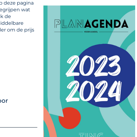
Op deze pagina
begrijpen wat
jk de
middelbare
er om de prijs
oor