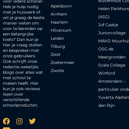
Buitenhout Col
voor iedere scholier.
Apeldoorn
Heb je hulp nodig
Helen Parkhurs
met je huiswerk of
Arnhem
(ASG)
wil je graag de beste
Haarlem
manier weten om
Juf Caatje
voor te bereiden op
Hilversum
Juniorcollege
een belangrijke
Leiden
toets? Dan kun je
MAVO Muurhui
hier je vraag stellen
Tilburg
OSG de
en bespreken met
Zeist
onze gebruikers.
Meergronden
Ook schrijft onze
Zoetermeer
Scala College
redactie wekelijks
Zwolle
blogs over alles wat
Winford
met school te
Amsterdam –
maken heeft. Hier
kun je ook reviews
particulier ond
lezen over
Yuverta Alphen
verschillende
schoolproducten.
den Rijn