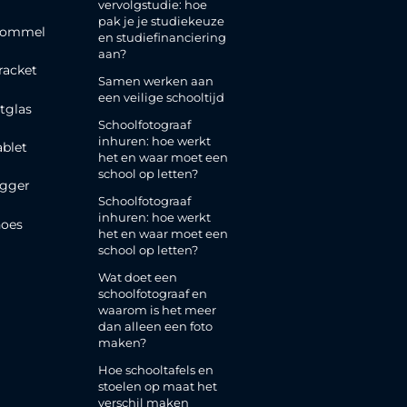
vervolgstudie: hoe
pak je je studiekeuze
rommel
en studiefinanciering
aan?
racket
Samen werken aan
een veilige schooltijd
tglas
Schoolfotograaf
inhuren: hoe werkt
ablet
het en waar moet een
school op letten?
gger
Schoolfotograaf
inhuren: hoe werkt
oes
het en waar moet een
school op letten?
Wat doet een
schoolfotograaf en
waarom is het meer
dan alleen een foto
maken?
Hoe schooltafels en
stoelen op maat het
verschil maken