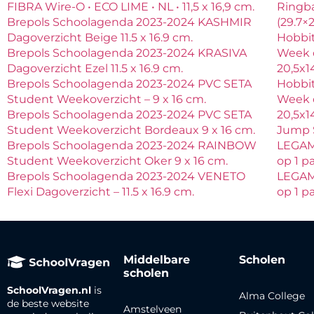
FIBRA Wire-O • ECO LIME • NL • 11,5 x 16,9 cm.
Ringb
Brepols Schoolagenda 2023-2024 KASHMIR
(29.7×
Dagoverzicht Beige 11.5 x 16.9 cm.
Hobbit
Brepols Schoolagenda 2023-2024 KRASIVA
Week 
Dagoverzicht Ezel 11.5 x 16.9 cm.
20,5x1
Brepols Schoolagenda 2023-2024 PVC SETA
Hobbit
Student Weekoverzicht – 9 x 16 cm.
Week 
Brepols Schoolagenda 2023-2024 PVC SETA
20,5x1
Student Weekoverzicht Bordeaux 9 x 16 cm.
Jump 
Brepols Schoolagenda 2023-2024 RAINBOW
LEGAM
Student Weekoverzicht Oker 9 x 16 cm.
op 1 p
Brepols Schoolagenda 2023-2024 VENETO
LEGAM
Flexi Dagoverzicht – 11.5 x 16.9 cm.
op 1 p
Middelbare
Scholen
scholen
SchoolVragen.nl
is
Alma College
de beste website
Amstelveen