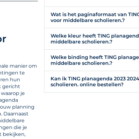
Wat is het paginaformaat van TIN
voor middelbare scholieren.?
or
Welke kleur heeft TING planagend
middelbare scholieren.?
Welke binding heeft TING planage
middelbare scholieren.?
eale manier om
htingen te
Kan ik TING planagenda 2023 2024
eren hun
scholieren. online bestellen?
 gericht
 waarop je
e agenda
 jouw planning
n. Daarnaast
middelbare
ngen die je
t bekijken,