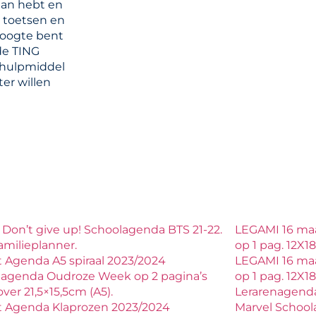
daan hebt en
 toetsen en
hoogte bent
de TING
 hulpmiddel
ter willen
 Don’t give up! Schoolagenda BTS 21-22.
LEGAMI 16 ma
familieplanner.
op 1 pag. 12X
 Agenda A5 spiraal 2023/2024
LEGAMI 16 ma
lagenda Oudroze Week op 2 pagina’s
op 1 pag. 12X
ver 21,5×15,5cm (A5).
Lerarenagenda
t Agenda Klaprozen 2023/2024
Marvel School