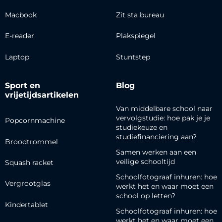
Macbook
Zit sta bureau
E-reader
Plakspiegel
Laptop
Stuntstep
Sport en
Blog
vrijetijdsartikelen
Van middelbare school naar
vervolgstudie: hoe pak je je
Popcornmachine
studiekeuze en
studiefinanciering aan?
Broodtrommel
Samen werken aan een
veilige schooltijd
Squash racket
Schoolfotograaf inhuren: hoe
Vergrootglas
werkt het en waar moet een
school op letten?
Kindertablet
Schoolfotograaf inhuren: hoe
werkt het en waar moet een