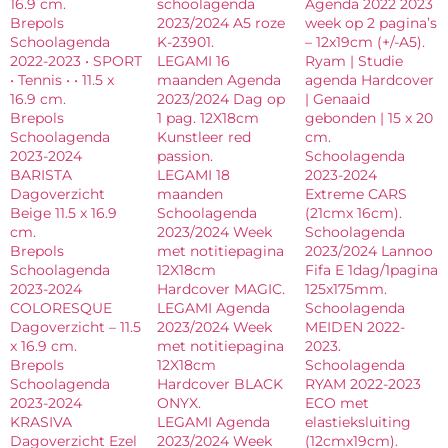
16.9 cm.
schoolagenda
Agenda 2022 2023
Brepols
2023/2024 A5 roze
week op 2 pagina’s
Schoolagenda
K-23901.
– 12x19cm (+/-A5).
2022-2023 • SPORT
LEGAMI 16
Ryam | Studie
• Tennis • • 11.5 x
maanden Agenda
agenda Hardcover
16.9 cm.
2023/2024 Dag op
| Genaaid
Brepols
1 pag. 12X18cm
gebonden | 15 x 20
Schoolagenda
Kunstleer red
cm.
2023-2024
passion.
Schoolagenda
BARISTA
LEGAMI 18
2023-2024
Dagoverzicht
maanden
Extreme CARS
Beige 11.5 x 16.9
Schoolagenda
(21cmx 16cm).
cm.
2023/2024 Week
Schoolagenda
Brepols
met notitiepagina
2023/2024 Lannoo
Schoolagenda
12X18cm
Fifa E 1dag/1pagina
2023-2024
Hardcover MAGIC.
125x175mm.
COLORESQUE
LEGAMI Agenda
Schoolagenda
Dagoverzicht – 11.5
2023/2024 Week
MEIDEN 2022-
x 16.9 cm.
met notitiepagina
2023.
Brepols
12X18cm
Schoolagenda
Schoolagenda
Hardcover BLACK
RYAM 2022-2023
2023-2024
ONYX.
ECO met
KRASIVA
LEGAMI Agenda
elastieksluiting
Dagoverzicht Ezel
2023/2024 Week
(12cmx19cm).