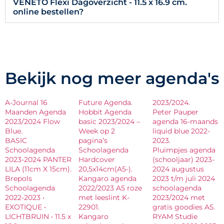
VENETO Flexi Dagoverzicht - 11.5 x 16.9 cm.
online bestellen?
Bekijk nog meer agenda's
A-Journal 16
Future Agenda.
2023/2024.
Maanden Agenda
Hobbit Agenda
Peter Pauper
2023/2024 Flow
basic 2023/2024 –
agenda 16-maands
Blue.
Week op 2
liquid blue 2022-
BASIC
pagina’s
2023.
Schoolagenda
Schoolagenda
Pluimpjes agenda
2023-2024 PANTER
Hardcover
(schooljaar) 2023-
LILA (11cm X 15cm).
20,5x14cm(A5-).
2024 augustus
Brepols
Kangaro agenda
2023 t/m juli 2024
Schoolagenda
2022/2023 A5 roze
schoolagenda
2022-2023 •
met leeslint K-
2023/2024 met
EXOTIQUE •
22901.
gratis goodies A5.
LICHTBRUIN • 11.5 x
Kangaro
RYAM Studie