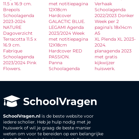
11.5 x 16.9 cm.
met notitiepagina
Verhaak
Brepols
12X18cm
Schoolagenda
Schoolagenda
Hardcover
2022/2023 Donker
2023-2024
GALACTIC BLUE.
Week per 2
NATURE
LEGAMI Agenda
pagina’s 18x14cm
Dagoverzicht
2023/2024 Week
A5
Terracotta 11.5 x
met notitiepagina
XL Plenda XL 2023-
16.9 cm.
12X18cm
2024.
Fabrique
Hardcover RED
planagenda 2023
Schoolagenda
PASSION.
met gratis
2023/2024 Pink
Panna
kijkwijzer
Flowers.
Schoolagenda
huiswerk.
SchoolVragen.nl
is de beste website voor
iedere scholier. Heb je hulp nodig met je
huiswerk of wil je graag de beste manier
weten om voor te bereiden op een belangrijke