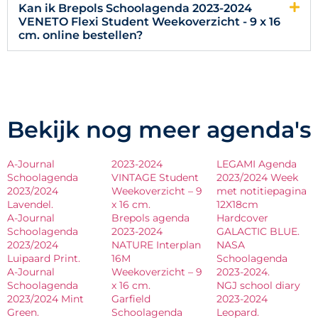
Kan ik Brepols Schoolagenda 2023-2024
VENETO Flexi Student Weekoverzicht - 9 x 16
cm. online bestellen?
Bekijk nog meer agenda's
A-Journal
2023-2024
LEGAMI Agenda
Schoolagenda
VINTAGE Student
2023/2024 Week
2023/2024
Weekoverzicht – 9
met notitiepagina
Lavendel.
x 16 cm.
12X18cm
A-Journal
Brepols agenda
Hardcover
Schoolagenda
2023-2024
GALACTIC BLUE.
2023/2024
NATURE Interplan
NASA
Luipaard Print.
16M
Schoolagenda
A-Journal
Weekoverzicht – 9
2023-2024.
Schoolagenda
x 16 cm.
NGJ school diary
2023/2024 Mint
Garfield
2023-2024
Green.
Schoolagenda
Leopard.