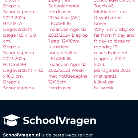
Brepols
Schoolagenda
Touch A5
Schoolagenda
Hardcover
Multicolor Luxe
2023-2024
20,5x14cm(A5-).
Gewatteerde
BARISTA
LEGAMI 16
Cover.
Dagoverzicht
maanden Agenda
Why is monday so
Beige 11.5 x 16.9
2023/2024 Dag op
far from friday and
cm.
1 pag. 12X18cm
friday so close to
Brepols
Kunstleer
monday 17-
Schoolagenda
bougainvillea.
maandsplanner
2023-2024
LEGAMI 18
magenta 2022-
BLOSSOM
maanden Agenda
2023.
Dagoverzicht – 11.5
2022/2023 Week
planagenda 2023
x 16.9 cm.
met notitiepagina
met gratis
Brepols
12X18cm
kijkwijzer
Schoolagenda
Hardcover.
huiswerk.
SchoolVragen.nl
is de beste website voor