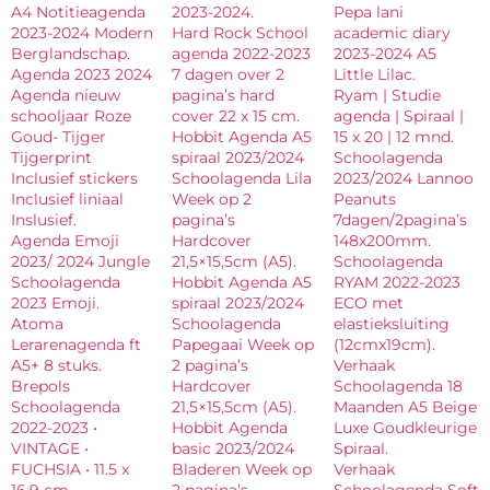
A4 Notitieagenda
2023-2024.
Pepa lani
2023-2024 Modern
Hard Rock School
academic diary
Berglandschap.
agenda 2022-2023
2023-2024 A5
Agenda 2023 2024
7 dagen over 2
Little Lilac.
Agenda nieuw
pagina’s hard
Ryam | Studie
schooljaar Roze
cover 22 x 15 cm.
agenda | Spiraal |
Goud- Tijger
Hobbit Agenda A5
15 x 20 | 12 mnd.
Tijgerprint
spiraal 2023/2024
Schoolagenda
Inclusief stickers
Schoolagenda Lila
2023/2024 Lannoo
Inclusief liniaal
Week op 2
Peanuts
Inslusief.
pagina’s
7dagen/2pagina’s
Agenda Emoji
Hardcover
148x200mm.
2023/ 2024 Jungle
21,5×15,5cm (A5).
Schoolagenda
Schoolagenda
Hobbit Agenda A5
RYAM 2022-2023
2023 Emoji.
spiraal 2023/2024
ECO met
Atoma
Schoolagenda
elastieksluiting
Lerarenagenda ft
Papegaai Week op
(12cmx19cm).
A5+ 8 stuks.
2 pagina’s
Verhaak
Brepols
Hardcover
Schoolagenda 18
Schoolagenda
21,5×15,5cm (A5).
Maanden A5 Beige
2022-2023 •
Hobbit Agenda
Luxe Goudkleurige
VINTAGE •
basic 2023/2024
Spiraal.
FUCHSIA • 11.5 x
Bladeren Week op
Verhaak
16.9 cm.
2 pagina’s
Schoolagenda Soft