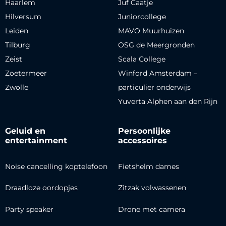
Haarlem
Juf Caatje
Hilversum
Juniorcollege
Leiden
MAVO Muurhuizen
Tilburg
OSG de Meergronden
Zeist
Scala College
Zoetermeer
Winford Amsterdam –
Zwolle
particulier onderwijs
Yuverta Alphen aan den Rijn
Geluid en
Persoonlijke
entertainment
accessoires
Noise cancelling koptelefoon
Fietshelm dames
Draadloze oordopjes
Zitzak volwassenen
Party speaker
Drone met camera