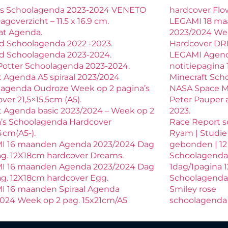
ls Schoolagenda 2023-2024 VENETO
hardcover Flo
agoverzicht – 11.5 x 16.9 cm.
LEGAMI 18 ma
at Agenda.
2023/2024 We
ld Schoolagenda 2022 -2023.
Hardcover DR
ld Schoolagenda 2023-2024.
LEGAMI Agend
Potter Schoolagenda 2023-2024.
notitiepagin
 Agenda A5 spiraal 2023/2024
Minecraft Sch
lagenda Oudroze Week op 2 pagina’s
NASA Space Mi
ver 21,5×15,5cm (A5).
Peter Pauper 
 Agenda basic 2023/2024 – Week op 2
2023.
’s Schoolagenda Hardcover
Race Report s
4cm(A5-).
Ryam | Studie
I 16 maanden Agenda 2023/2024 Dag
gebonden | 12
ag. 12X18cm hardcover Dreams.
Schoolagenda 
I 16 maanden Agenda 2023/2024 Dag
1dag/1pagina 
ag. 12X18cm hardcover Egg.
Schoolagenda
I 16 maanden Spiraal Agenda
Smiley rose
024 Week op 2 pag. 15x21cm/A5
schoolagenda