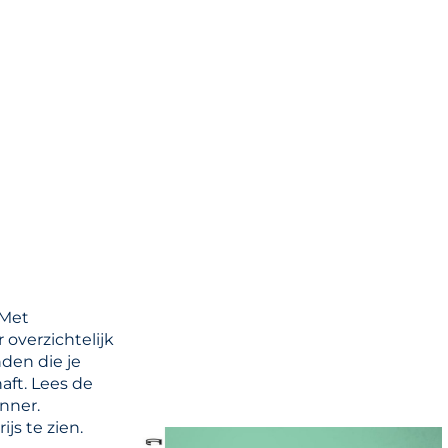
 Met
 overzichtelijk
nden die je
aft. Lees de
anner.
js te zien.