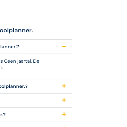
oolplanner.
lanner.?
s Geen jaartal. De
r.
oolplanner.?
r.?