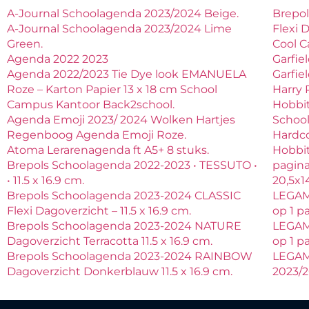
A-Journal Schoolagenda 2023/2024 Beige.
Brepo
A-Journal Schoolagenda 2023/2024 Lime
Flexi D
Green.
Cool C
Agenda 2022 2023
Garfie
Agenda 2022/2023 Tie Dye look EMANUELA
Garfie
Roze – Karton Papier 13 x 18 cm School
Harry 
Campus Kantoor Back2school.
Hobbit
Agenda Emoji 2023/ 2024 Wolken Hartjes
Schoo
Regenboog Agenda Emoji Roze.
Hardco
Atoma Lerarenagenda ft A5+ 8 stuks.
Hobbit
Brepols Schoolagenda 2022-2023 • TESSUTO •
pagina
• 11.5 x 16.9 cm.
20,5x1
Brepols Schoolagenda 2023-2024 CLASSIC
LEGAM
Flexi Dagoverzicht – 11.5 x 16.9 cm.
op 1 p
Brepols Schoolagenda 2023-2024 NATURE
LEGAM
Dagoverzicht Terracotta 11.5 x 16.9 cm.
op 1 p
Brepols Schoolagenda 2023-2024 RAINBOW
LEGAM
Dagoverzicht Donkerblauw 11.5 x 16.9 cm.
2023/2