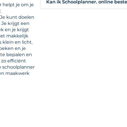
Kan ik Schoolplanner. online beste
 helpt je om je
t
 Je kunt doelen
Je krijgt een
k en je krijgt
 het makkelijk
klein en licht.
boeken en je
 te bepalen en
zo efficiënt
ze schoolplanner
- en maakwerk