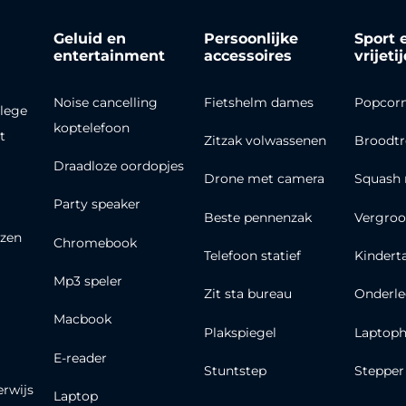
Geluid en
Persoonlijke
Sport 
entertainment
accessoires
vrijeti
Noise cancelling
Fietshelm dames
Popcor
lege
koptelefoon
t
Zitzak volwassenen
Broodt
Draadloze oordopjes
Drone met camera
Squash 
Party speaker
Beste pennenzak
Vergroo
zen
Chromebook
Telefoon statief
Kindert
Mp3 speler
Zit sta bureau
Onderle
Macbook
Plakspiegel
Laptoph
E-reader
Stuntstep
Stepper
erwijs
Laptop