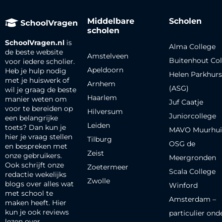
Middelbare
Scholen
scholen
SchoolVragen.nl
is
Alma College
de beste website
Amstelveen
Buitenhout Col
voor iedere scholier.
Apeldoorn
Heb je hulp nodig
Helen Parkhurs
met je huiswerk of
Arnhem
(ASG)
wil je graag de beste
Haarlem
manier weten om
Juf Caatje
voor te bereiden op
Hilversum
Juniorcollege
een belangrijke
Leiden
toets? Dan kun je
MAVO Muurhui
hier je vraag stellen
Tilburg
OSG de
en bespreken met
Zeist
onze gebruikers.
Meergronden
Ook schrijft onze
Zoetermeer
Scala College
redactie wekelijks
Zwolle
blogs over alles wat
Winford
met school te
Amsterdam –
maken heeft. Hier
kun je ook reviews
particulier ond
lezen over