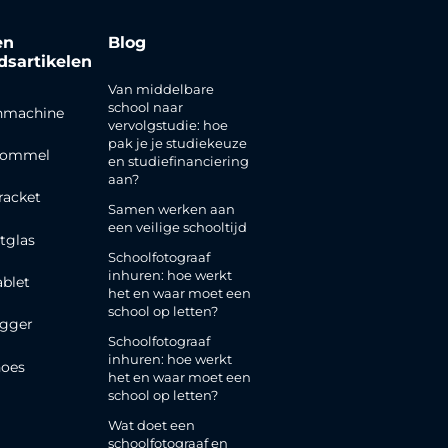
en
Blog
jdsartikelen
Van middelbare
school naar
nmachine
vervolgstudie: hoe
pak je je studiekeuze
rommel
en studiefinanciering
aan?
racket
Samen werken aan
een veilige schooltijd
tglas
Schoolfotograaf
inhuren: hoe werkt
ablet
het en waar moet een
school op letten?
gger
Schoolfotograaf
inhuren: hoe werkt
oes
het en waar moet een
school op letten?
Wat doet een
schoolfotograaf en