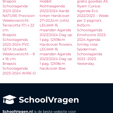
Brepols
Hobbit
gratis goodies A5.
Schoolagenda
Notitieagenda
Ryam Cursus
2023-2024
2023/2024 Aarde
Agenda Eco
NATURE Prevision
tinten Hardcover
2022/2023 – Week
Weekoverzicht
27×20,5cm (±A4).
per 2 pagina’s
Terracotta 17,1 x 22
LEGAMI 16
9x15cm.
cm.
maanden Agenda
Schoolagenda
Brepols
2023/2024 Dag op
Emoticons 2023-
Schoolagenda
1 pag. 12X18cm
2024 Agenda
2023-2024 PVC
Hardcover flowers.
Smiley rose
SETA Student
LEGAMI 16
Spiderman
Weekoverzicht – 9
maanden Agenda
Schoolagenda
x 16 cm.
2023/2024 Dag op
2022 -2023.
Brepols
1 pag. 12X18cm
Yesterday.
Schoolagenda
hardcover Bee.
2023-2024 WIRE-O
SchoolVragen.nl
is de beste website voor