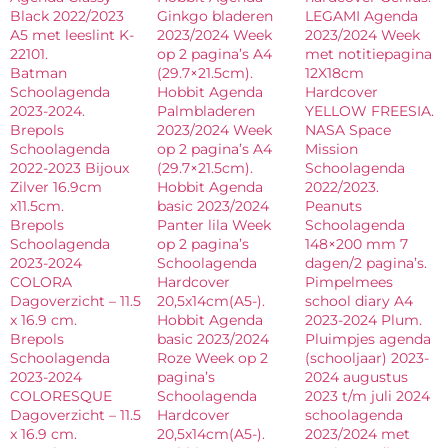
Black 2022/2023
Ginkgo bladeren
LEGAMI Agenda
A5 met leeslint K-
2023/2024 Week
2023/2024 Week
22101.
op 2 pagina’s A4
met notitiepagina
Batman
(29.7×21.5cm).
12X18cm
Schoolagenda
Hobbit Agenda
Hardcover
2023-2024.
Palmbladeren
YELLOW FREESIA.
Brepols
2023/2024 Week
NASA Space
Schoolagenda
op 2 pagina’s A4
Mission
2022-2023 Bijoux
(29.7×21.5cm).
Schoolagenda
Zilver 16.9cm
Hobbit Agenda
2022/2023.
x11.5cm.
basic 2023/2024
Peanuts
Brepols
Panter lila Week
Schoolagenda
Schoolagenda
op 2 pagina’s
148×200 mm 7
2023-2024
Schoolagenda
dagen/2 pagina’s.
COLORA
Hardcover
Pimpelmees
Dagoverzicht – 11.5
20,5x14cm(A5-).
school diary A4
x 16.9 cm.
Hobbit Agenda
2023-2024 Plum.
Brepols
basic 2023/2024
Pluimpjes agenda
Schoolagenda
Roze Week op 2
(schooljaar) 2023-
2023-2024
pagina’s
2024 augustus
COLORESQUE
Schoolagenda
2023 t/m juli 2024
Dagoverzicht – 11.5
Hardcover
schoolagenda
x 16.9 cm.
20,5x14cm(A5-).
2023/2024 met