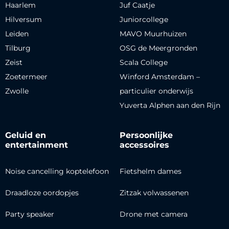
Haarlem
Juf Caatje
Hilversum
Juniorcollege
Leiden
MAVO Muurhuizen
Tilburg
OSG de Meergronden
Zeist
Scala College
Zoetermeer
Winford Amsterdam –
Zwolle
particulier onderwijs
Yuverta Alphen aan den Rijn
Geluid en
Persoonlijke
entertainment
accessoires
Noise cancelling koptelefoon
Fietshelm dames
Draadloze oordopjes
Zitzak volwassenen
Party speaker
Drone met camera