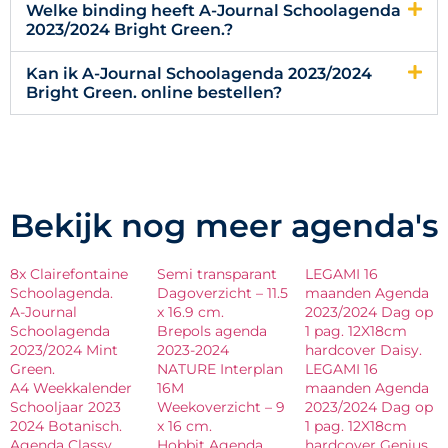
Welke binding heeft A-Journal Schoolagenda
2023/2024 Bright Green.?
Kan ik A-Journal Schoolagenda 2023/2024
Bright Green. online bestellen?
Bekijk nog meer agenda's
8x Clairefontaine
Semi transparant
LEGAMI 16
Schoolagenda.
Dagoverzicht – 11.5
maanden Agenda
A-Journal
x 16.9 cm.
2023/2024 Dag op
Schoolagenda
Brepols agenda
1 pag. 12X18cm
2023/2024 Mint
2023-2024
hardcover Daisy.
Green.
NATURE Interplan
LEGAMI 16
A4 Weekkalender
16M
maanden Agenda
Schooljaar 2023
Weekoverzicht – 9
2023/2024 Dag op
2024 Botanisch.
x 16 cm.
1 pag. 12X18cm
Agenda Classy
Hobbit Agenda
hardcover Genius.