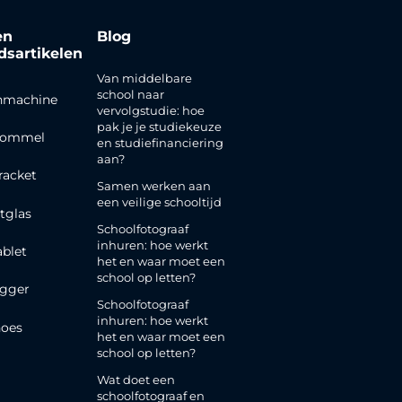
en
Blog
jdsartikelen
Van middelbare
school naar
nmachine
vervolgstudie: hoe
pak je je studiekeuze
rommel
en studiefinanciering
aan?
racket
Samen werken aan
een veilige schooltijd
tglas
Schoolfotograaf
inhuren: hoe werkt
ablet
het en waar moet een
school op letten?
gger
Schoolfotograaf
inhuren: hoe werkt
oes
het en waar moet een
school op letten?
Wat doet een
schoolfotograaf en