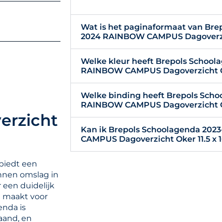
Wat is het paginaformaat van Bre
2024 RAINBOW CAMPUS Dagoverzich
Welke kleur heeft Brepols School
RAINBOW CAMPUS Dagoverzicht Oke
Welke binding heeft Brepols Sch
RAINBOW CAMPUS Dagoverzicht Oke
rzicht
Kan ik Brepols Schoolagenda 20
CAMPUS Dagoverzicht Oker 11.5 x 1
biedt een
innen omslag in
 een duidelijk
t maakt voor
enda is
aand, en