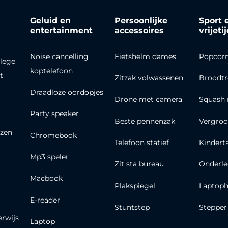
Geluid en
Persoonlijke
Sport 
entertainment
accessoires
vrijeti
Noise cancelling
Fietshelm dames
Popcor
lege
koptelefoon
t
Zitzak volwassenen
Broodt
Draadloze oordopjes
Drone met camera
Squash 
Party speaker
Beste pennenzak
Vergroo
zen
Chromebook
Telefoon statief
Kindert
Mp3 speler
Zit sta bureau
Onderle
Macbook
Plakspiegel
Laptoph
E-reader
Stuntstep
Stepper
erwijs
Laptop