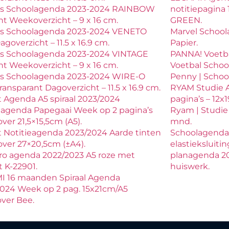
ls Schoolagenda 2023-2024 RAINBOW
notitiepagin
t Weekoverzicht – 9 x 16 cm.
GREEN.
ls Schoolagenda 2023-2024 VENETO
Marvel School
agoverzicht – 11.5 x 16.9 cm.
Papier.
ls Schoolagenda 2023-2024 VINTAGE
PANNA! Voetb
t Weekoverzicht – 9 x 16 cm.
Voetbal School
ls Schoolagenda 2023-2024 WIRE-O
Penny | Schoo
ransparant Dagoverzicht – 11.5 x 16.9 cm.
RYAM Studie 
 Agenda A5 spiraal 2023/2024
pagina’s – 12x1
lagenda Papegaai Week op 2 pagina’s
Ryam | Studie a
ver 21,5×15,5cm (A5).
mnd.
 Notitieagenda 2023/2024 Aarde tinten
Schoolagenda
ver 27×20,5cm (±A4).
elastieksluiti
ro agenda 2022/2023 A5 roze met
planagenda 202
t K-22901.
huiswerk.
I 16 maanden Spiraal Agenda
024 Week op 2 pag. 15x21cm/A5
ver Bee.