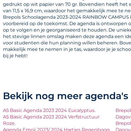
gedrukt op wit papier van 70 gr. Bovendien heeft het
van 11,5 x 16,9 cm, waardoor het gemakkelijk mee te n
Brepols Schoolagenda 2023-2024 RAINBOW CAMPUS be
voorbereid op de toekomst. De agenda is ontworpen 
op te volgen en je georganiseerd te houden. De uniek
het stevige linnen omslag maken deze agenda een id
voor studenten die hun planning willen beheren. Bove
makkelijk mee te nemen in je tas, waardoor je je schoo
bij je hebt!
Bekijk nog meer agenda's
A5 Basic Agenda 2023 2024 Eucalyptus.
Brepo
A5 Basic Agenda 2023 2024 Verfstructuur
Dagove
Roze.
Brepo
Agenda Emoji 2023/ 2024 Hartjes Regenboog
Dagove