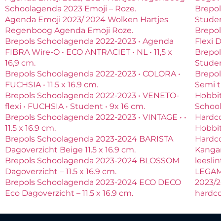
Schoolagenda 2023 Emoji – Roze.
Brepo
Agenda Emoji 2023/ 2024 Wolken Hartjes
Studen
Regenboog Agenda Emoji Roze.
Brepo
Brepols Schoolagenda 2022-2023 • Agenda
Flexi D
FIBRA Wire-O • ECO ANTRACIET • NL • 11,5 x
Brepo
16,9 cm.
Studen
Brepols Schoolagenda 2022-2023 • COLORA •
Brepo
FUCHSIA • 11.5 x 16.9 cm.
Semi t
Brepols Schoolagenda 2022-2023 • VENETO-
Hobbit
flexi • FUCHSIA • Student • 9x 16 cm.
Schoo
Brepols Schoolagenda 2022-2023 • VINTAGE • •
Hardco
11.5 x 16.9 cm.
Hobbit
Brepols Schoolagenda 2023-2024 BARISTA
Hardco
Dagoverzicht Beige 11.5 x 16.9 cm.
Kanga
Brepols Schoolagenda 2023-2024 BLOSSOM
leeslin
Dagoverzicht – 11.5 x 16.9 cm.
LEGAM
Brepols Schoolagenda 2023-2024 ECO DECO
2023/2
Eco Dagoverzicht – 11.5 x 16.9 cm.
hardco