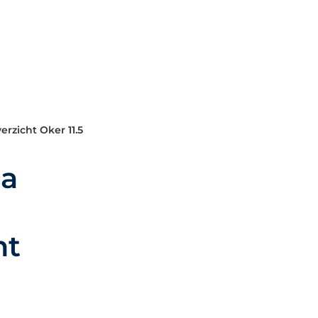
zicht Oker 11.5
da
ht