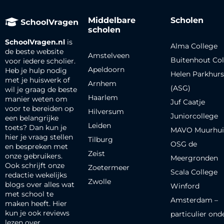
Middelbare
Scholen
scholen
SchoolVragen.nl
is
Alma College
de beste website
Amstelveen
Buitenhout Col
voor iedere scholier.
Apeldoorn
Heb je hulp nodig
Helen Parkhurs
met je huiswerk of
Arnhem
(ASG)
wil je graag de beste
Haarlem
manier weten om
Juf Caatje
voor te bereiden op
Hilversum
Juniorcollege
een belangrijke
Leiden
toets? Dan kun je
MAVO Muurhui
hier je vraag stellen
Tilburg
OSG de
en bespreken met
Zeist
onze gebruikers.
Meergronden
Ook schrijft onze
Zoetermeer
Scala College
redactie wekelijks
Zwolle
blogs over alles wat
Winford
met school te
Amsterdam –
maken heeft. Hier
kun je ook reviews
particulier ond
lezen over