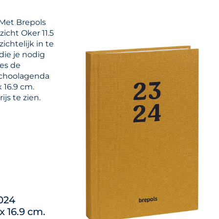
 Met Brepols
cht Oker 11.5
ichtelijk in te
die je nodig
ees de
 Schoolagenda
16.9 cm.
js te zien.
024
 16.9 cm.