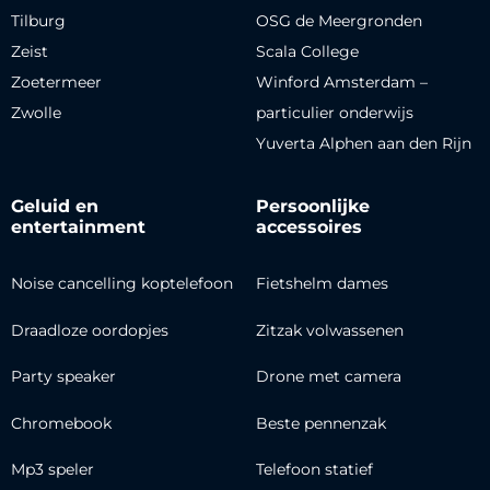
Tilburg
OSG de Meergronden
Zeist
Scala College
Zoetermeer
Winford Amsterdam –
Zwolle
particulier onderwijs
Yuverta Alphen aan den Rijn
Geluid en
Persoonlijke
entertainment
accessoires
Noise cancelling koptelefoon
Fietshelm dames
Draadloze oordopjes
Zitzak volwassenen
Party speaker
Drone met camera
Chromebook
Beste pennenzak
Mp3 speler
Telefoon statief