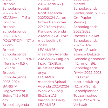
Brepols
20,5x14cm(A5-).
Marvel
Schoolagenda
Hobbit
Schoolagenda
2022-2023 •
Notitieagenda
Spider-man 17 X 22
KRASIVA • • 11.5 x
2023/2024 Aarde
Cm Papier.
16.9 cm.
tinten Hardcover
Penny |
Brepols
27×20,5cm (±A4).
Schoolagenda
Schoolagenda
Kangaro agenda
2022 2023.
2022-2023 •
2022/2023 A5 roze
Rachel Hale kat
POLYPROP • • 17.1 x
met leeslint K-
Schoolagenda
22 cm.
22901.
2023-2024.
Brepols
LEGAMI 16
Ryam | Studie
Schoolagenda
maanden Agenda
agenda DeLuxe |
2022-2023 • SPORT
2023/2024 Dag op
Genaaid gebonden
• Tennis • • 11.5 x
1 pag. 12X18cm
| 12 mnd | B6.
16.9 cm.
Kunstleer black
Schoolagenda
Brepols
onyx.
RYAM 2022-2023
Schoolagenda
LEGAMI 16
ECO met
2023-2024
maanden Spiraal
elastieksluiting
BARISTA
Agenda 2023/2024
(12cmx19cm).
Dagoverzicht
Week op 2 pag.
Schoolplanner.
Beige 11.5 x 16.9
15x21cm/A5
Touzani school
cm.
hardcover Daisy.
diary 2023-2024.
Brepols agenda
LEGAMI 18
Verhaak