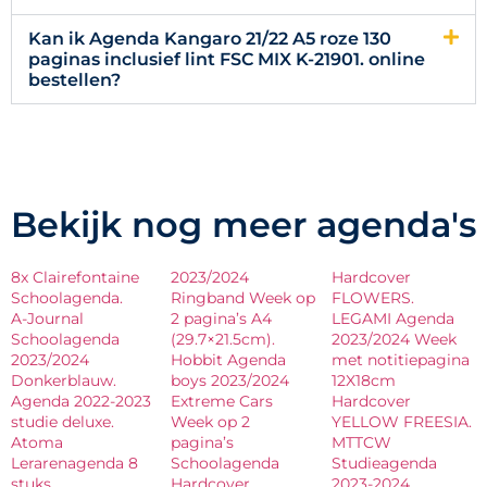
Kan ik Agenda Kangaro 21/22 A5 roze 130
paginas inclusief lint FSC MIX K-21901. online
bestellen?
Bekijk nog meer agenda's
8x Clairefontaine
2023/2024
Hardcover
Schoolagenda.
Ringband Week op
FLOWERS.
A-Journal
2 pagina’s A4
LEGAMI Agenda
Schoolagenda
(29.7×21.5cm).
2023/2024 Week
2023/2024
Hobbit Agenda
met notitiepagina
Donkerblauw.
boys 2023/2024
12X18cm
Agenda 2022-2023
Extreme Cars
Hardcover
studie deluxe.
Week op 2
YELLOW FREESIA.
Atoma
pagina’s
MTTCW
Lerarenagenda 8
Schoolagenda
Studieagenda
stuks.
Hardcover
2023-2024.