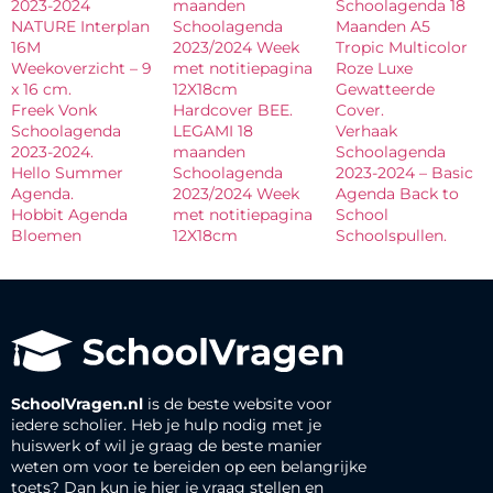
2023-2024
maanden
Schoolagenda 18
NATURE Interplan
Schoolagenda
Maanden A5
16M
2023/2024 Week
Tropic Multicolor
Weekoverzicht – 9
met notitiepagina
Roze Luxe
x 16 cm.
12X18cm
Gewatteerde
Freek Vonk
Hardcover BEE.
Cover.
Schoolagenda
LEGAMI 18
Verhaak
2023-2024.
maanden
Schoolagenda
Hello Summer
Schoolagenda
2023-2024 – Basic
Agenda.
2023/2024 Week
Agenda Back to
Hobbit Agenda
met notitiepagina
School
Bloemen
12X18cm
Schoolspullen.
SchoolVragen.nl
is de beste website voor
iedere scholier. Heb je hulp nodig met je
huiswerk of wil je graag de beste manier
weten om voor te bereiden op een belangrijke
toets? Dan kun je hier je vraag stellen en