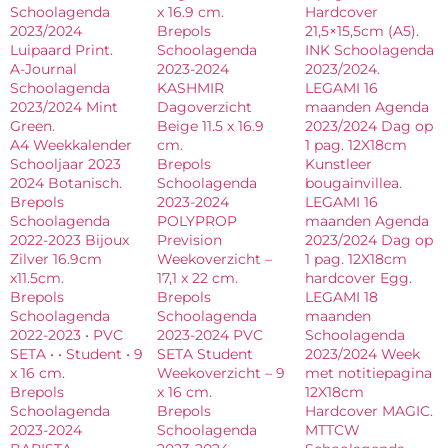
Schoolagenda
x 16.9 cm.
Hardcover
2023/2024
Brepols
21,5×15,5cm (A5).
Luipaard Print.
Schoolagenda
INK Schoolagenda
A-Journal
2023-2024
2023/2024.
Schoolagenda
KASHMIR
LEGAMI 16
2023/2024 Mint
Dagoverzicht
maanden Agenda
Green.
Beige 11.5 x 16.9
2023/2024 Dag op
A4 Weekkalender
cm.
1 pag. 12X18cm
Schooljaar 2023
Brepols
Kunstleer
2024 Botanisch.
Schoolagenda
bougainvillea.
Brepols
2023-2024
LEGAMI 16
Schoolagenda
POLYPROP
maanden Agenda
2022-2023 Bijoux
Prevision
2023/2024 Dag op
Zilver 16.9cm
Weekoverzicht –
1 pag. 12X18cm
x11.5cm.
17,1 x 22 cm.
hardcover Egg.
Brepols
Brepols
LEGAMI 18
Schoolagenda
Schoolagenda
maanden
2022-2023 • PVC
2023-2024 PVC
Schoolagenda
SETA • • Student • 9
SETA Student
2023/2024 Week
x 16 cm.
Weekoverzicht – 9
met notitiepagina
Brepols
x 16 cm.
12X18cm
Schoolagenda
Brepols
Hardcover MAGIC.
2023-2024
Schoolagenda
MTTCW