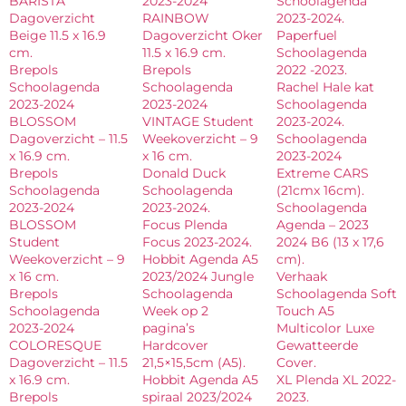
BARISTA
2023-2024
Schoolagenda
Dagoverzicht
RAINBOW
2023-2024.
Beige 11.5 x 16.9
Dagoverzicht Oker
Paperfuel
cm.
11.5 x 16.9 cm.
Schoolagenda
Brepols
Brepols
2022 -2023.
Schoolagenda
Schoolagenda
Rachel Hale kat
2023-2024
2023-2024
Schoolagenda
BLOSSOM
VINTAGE Student
2023-2024.
Dagoverzicht – 11.5
Weekoverzicht – 9
Schoolagenda
x 16.9 cm.
x 16 cm.
2023-2024
Brepols
Donald Duck
Extreme CARS
Schoolagenda
Schoolagenda
(21cmx 16cm).
2023-2024
2023-2024.
Schoolagenda
BLOSSOM
Focus Plenda
Agenda – 2023
Student
Focus 2023-2024.
2024 B6 (13 x 17,6
Weekoverzicht – 9
Hobbit Agenda A5
cm).
x 16 cm.
2023/2024 Jungle
Verhaak
Brepols
Schoolagenda
Schoolagenda Soft
Schoolagenda
Week op 2
Touch A5
2023-2024
pagina’s
Multicolor Luxe
COLORESQUE
Hardcover
Gewatteerde
Dagoverzicht – 11.5
21,5×15,5cm (A5).
Cover.
x 16.9 cm.
Hobbit Agenda A5
XL Plenda XL 2022-
Brepols
spiraal 2023/2024
2023.