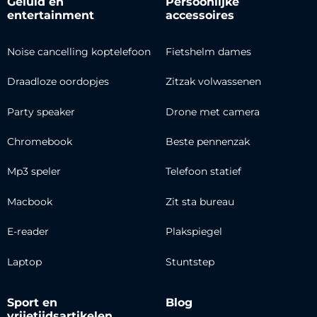
Geluid en
Persoonlijke
entertainment
accessoires
Noise cancelling koptelefoon
Fietshelm dames
Draadloze oordopjes
Zitzak volwassenen
Party speaker
Drone met camera
Chromebook
Beste pennenzak
Mp3 speler
Telefoon statief
Macbook
Zit sta bureau
E-reader
Plakspiegel
Laptop
Stuntstep
Sport en
Blog
vrijetijdsartikelen