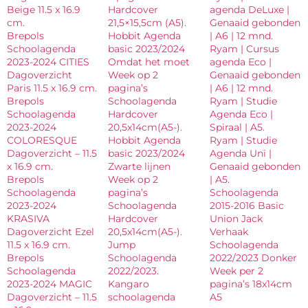
Beige 11.5 x 16.9
Hardcover
agenda DeLuxe |
cm.
21,5×15,5cm (A5).
Genaaid gebonden
Brepols
Hobbit Agenda
| A6 | 12 mnd.
Schoolagenda
basic 2023/2024
Ryam | Cursus
2023-2024 CITIES
Omdat het moet
agenda Eco |
Dagoverzicht
Week op 2
Genaaid gebonden
Paris 11.5 x 16.9 cm.
pagina’s
| A6 | 12 mnd.
Brepols
Schoolagenda
Ryam | Studie
Schoolagenda
Hardcover
Agenda Eco |
2023-2024
20,5x14cm(A5-).
Spiraal | A5.
COLORESQUE
Hobbit Agenda
Ryam | Studie
Dagoverzicht – 11.5
basic 2023/2024
Agenda Uni |
x 16.9 cm.
Zwarte lijnen
Genaaid gebonden
Brepols
Week op 2
| A5.
Schoolagenda
pagina’s
Schoolagenda
2023-2024
Schoolagenda
2015-2016 Basic
KRASIVA
Hardcover
Union Jack
Dagoverzicht Ezel
20,5x14cm(A5-).
Verhaak
11.5 x 16.9 cm.
Jump
Schoolagenda
Brepols
Schoolagenda
2022/2023 Donker
Schoolagenda
2022/2023.
Week per 2
2023-2024 MAGIC
Kangaro
pagina’s 18x14cm
Dagoverzicht – 11.5
schoolagenda
A5