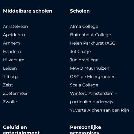
Middelbare scholen
Scholen
Amstelveen
Alma College
Apeldoorn
Buitenhout College
Arnhem
Helen Parkhurst (ASG)
Haarlem
Juf Caatje
Hilversum
Juniorcollege
Leiden
MAVO Muurhuizen
Tilburg
OSG de Meergronden
Zeist
Scala College
Zoetermeer
Winford Amsterdam –
Zwolle
particulier onderwijs
Yuverta Alphen aan den Rijn
Geluid en
Persoonlijke
entertainment
accessoires