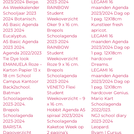
2023/2024 Beige.
2023-2024
LEGAMI 16
A4 Weekkalender
RAINBOW
maanden Agenda
Schooljaar 2023
Student
2023/2024 Dag op
2024 Botanisch.
Weekoverzicht
1 pag. 12X18cm
A5 Basic Agenda
Oker 9 x 16 cm.
Kunstleer fresh
2023 2024
Brepols
apricot.
Eucalyptus.
Schoolagenda
LEGAMI 16
A5 Basic Agenda
2023-2024
maanden Agenda
2023 2024.
RAINBOW
2023/2024 Dag op
Agenda 2022/2023
Student
1 pag. 12X18cm
Tie Dye look
Weekoverzicht
hardcover
EMANUELA Roze –
Roze 9 x 16 cm.
Dreams.
Karton Papier 13 x
Brepols
LEGAMI 16
18 cm School
Schoolagenda
maanden Agenda
Campus Kantoor
2023-2024
2023/2024 Dag op
Back2school.
VENETO Flexi
1 pag. 12X18cm
Batman
Student
hardcover Genius.
Schoolagenda
Weekoverzicht – 9
Mario Kart
2023-2024.
x 16 cm.
Schoolagenda
Brepols
Hobbit Agenda A5
2022/023.
Schoolagenda
spiraal 2023/2024
NGJ school diary
2023-2024
Schoolagenda
2023-2024
BARISTA
Kaketoe Week op
Leopard.
Dagoverzicht
2 pagina’s
Ryam | Cursus